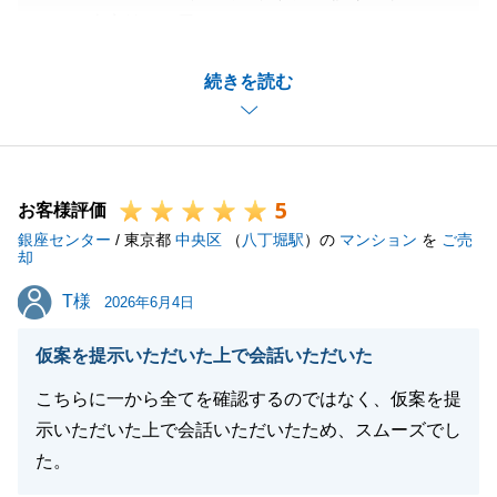
ができ大変嬉しく思います。
これから、ご新居で楽しい生活をお送りいただけるこ
続きを読む
とを願っております。
今後も不動産の事でお困り事などございましたら、い
つでもご連絡下さいませ。
どうぞよろしくお願い申し上げます。
5
お客様評価
銀座センター
/ 東京都
中央区
（
八丁堀駅
）の
マンション
を
ご売
却
閉じる
T様
T様
2026年6月4日
仮案を提示いただいた上で会話いただいた
こちらに一から全てを確認するのではなく、仮案を提
示いただいた上で会話いただいたため、スムーズでし
た。