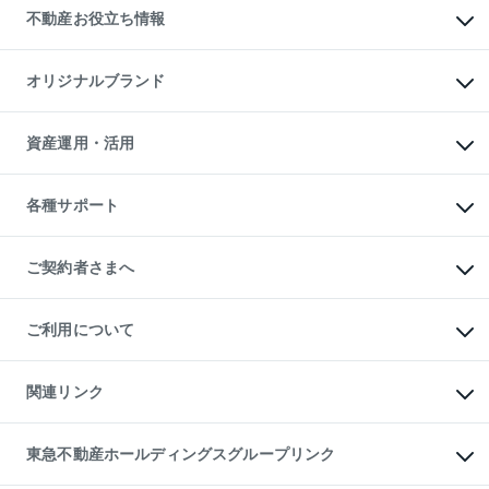
貸すときの流れ
事業用不動産
不動産お役立ち情報
貸すガイド
マンション投資
投資用マンション
不動産AIアドバイザー Tellus Talk
マンション一棟
マンションライブラリー
オリジナルブランド
アパート経営
人気マンションランキング
アパート投資用物件
暮らしに役立つ不動産メディア

収益物件
当社売主リノベーションマンション
「Lnote」
ビル購入（ビル一棟）
一棟リノベーションマンション

資産運用・活用
不動産相場・不動産価格情報
投資用不動産の売却査定
L`GENTE（ルジェンテ）
不動産売却FAQ
事業用不動産の売却査定
区分リノベーションマンション

不動産コラム・ニュース
等価交換事業
海外不動産
Lideas（リディアス）
不動産用語集
不動産M&A
各種サポート
投資用一棟レジデンスWELL

不動産なんでもネット相談室
アセットマネジメント・出資
SQUARE（ウェルスクエア）
住まいの税金
不動産小口投資

シニア向けサポート
物件一括検索（購入＆賃貸）
LEGACIA（レガシア）
相続サポート
ご契約者さまへ
リフォームサポート
ご契約者さまサポートメニュー
ご紹介・再契約特典
ご利用について
入居者様専用-各種ご案内（賃貸）
東急こすもす会「こすもすWeb」
本人確認に関するお客様へのお願い
金融商品取引について
関連リンク
東急リバブル ソーシャルメディアポリシー
ご意見・お問い合わせ（金融商品取引専用の相談・お問い合わせ窓口）
すまいValue
保険募集におけるプライバシー・ポリシー
これからご結婚される方に東急百貨店のブライダルクラブ
東急不動産ホールディングスグループリンク
ダイレクトメール（郵送物）・Eメールなどの送付停止について
人材サービスのご用命は 東急リバブルスタッフ株式会社まで
宅地建物取引業者の皆様へ
東北の逸品を贈ります 東北すぐれものセレクション