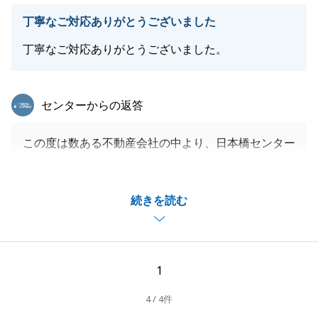
引き続き、「東急リバブル」をよろしくお願い申し上
丁寧なご対応ありがとうございました
げます。
丁寧なご対応ありがとうございました。
閉じる
東急リバブル
センターからの返答
この度は数ある不動産会社の中より、日本橋センター
をご利用いただきまして、誠にありがとうございまし
た。
続きを読む
N様のお住み替えに関して、ご売却からご購入までサ
ポートできた事、大変嬉しく思っております。
今後も変わらず、不動産のお困り事がございましたら
是非ご連絡下さい。
1
末永くご愛顧賜りますようお願いいたします。
4 / 4件