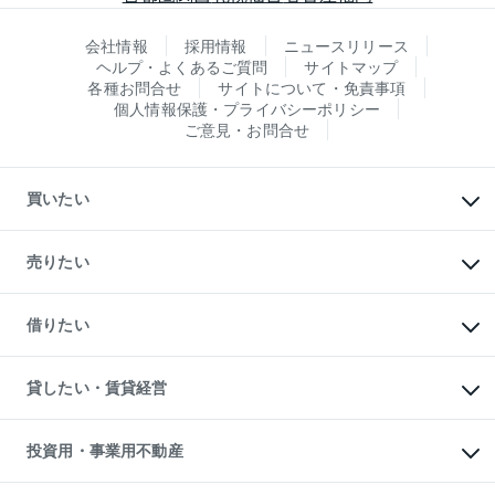
会社情報
採用情報
ニュースリリース
ヘルプ・よくあるご質問
サイトマップ
各種お問合せ
サイトについて・免責事項
個人情報保護・プライバシーポリシー
ご意見・お問合せ
買いたい
マンションの購入
新築・分譲マンションの購入
売りたい
中古マンションの購入
一戸建ての購入
マンションの売却・査定
新築一戸建ての購入
一戸建ての売却・査定
借りたい
中古一戸建ての購入
土地の売却・査定
土地の購入
スピードAI査定
不動産購入の流れ
物件を借りる
不動産売却について
注目キーワード物件特集
オフィス・店舗の賃貸
貸したい・賃貸経営
不動産査定について
購入ガイド
借りるときの流れ
売却サービス
借りるガイド
不動産売却の流れ
無料賃料査定
多言語対応
不動産買換えの流れ
マンション賃料データ
投資用・事業用不動産
売却ガイド
賃貸管理プラン
English
繁体中文
簡体中文
リロケーションについて
投資用不動産