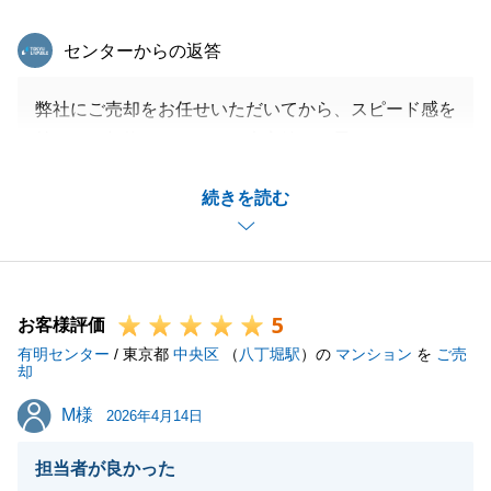
東急リバブル
センターからの返答
弊社にご売却をお任せいただいてから、スピード感を
持ってご契約できたので、大変嬉しく思います。
T様には、色々ご協力をいただき誠にありがとうござ
続きを読む
いました。
今後も、不動産のことでお困り事などございました
ら、いつでもご連絡下さいませ。
どうぞよろしくお願い申し上げます。
5
お客様評価
有明センター
/ 東京都
中央区
（
八丁堀駅
）の
マンション
を
ご売
却
閉じる
M様
M様
2026年4月14日
担当者が良かった