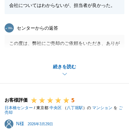
会社についてはわからないが、担当者が良かった。
東急リバブル
センターからの返答
この度は、弊社にご売却のご依頼をいただき、ありが
とうございました。
M様はこれまでにも多くの不動産取引のご経験がある
続きを読む
と伺っておりましたが、数ある不動産会社の中から弊
社「東急リバブル」、そして私をご指名いただきまし
たこと、改めて深く感謝申し上げます。
賃貸先へのお引越しからご成約に至るまでの約10カ
5
月間、常に迅速かつ丁寧にご対応いただいたおかげ
お客様評価
日本橋センター
で、滞りなくお取引を進めることができました。
/ 東京都
中央区
（
八丁堀駅
）の
マンション
を
ご
売却
今後もお困りごとやお手伝いできることがございまし
N様
N様
たら、いつでもお気軽にご連絡ください。
2026年3月29日