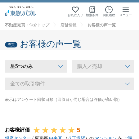
お気に入り
検索条件
閲覧履歴
メニュー
不動産売買・仲介トップ
店舗情報
お客様の声一覧
お客様の声一覧
売買
表示はアンケート回収日順（回収日が同じ場合は評価が高い順）
5
お客様評価
銀座センター
/ 東京都
中央区
（
八丁堀駅
）の
マンション
を
ご購