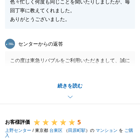
引き続き今後ともご愛顧いただければ幸いです。
色々忙しく何度も同じことを聞いたりしましたが、毎
回丁寧に教えてくれました。
ありがとうございました。
閉じる
東急リバブル
センターからの返答
この度は東急リバブルをご利用いただきまして、誠に
ありがとうございます。
S様のお役に立てたことを大変うれしく思います。
続きを読む
今後も何かお困りのことや、お知り合いの中で不動産
でお悩みの方がいらっしゃいましたらお気軽にお声掛
けください。
引き続き東急リバブルをご愛顧の程、よろしくお願い
5
いたします。
お客様評価
上野センター
/ 東京都
台東区
（
田原町駅
）の
マンション
を
ご購
入