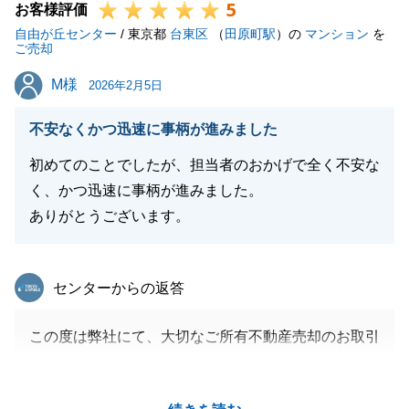
5
お客様評価
自由が丘センター
/ 東京都
台東区
（
田原町駅
）の
マンション
を
ご売却
M様
M様
2026年2月5日
不安なくかつ迅速に事柄が進みました
初めてのことでしたが、担当者のおかげで全く不安な
く、かつ迅速に事柄が進みました。
ありがとうございます。
東急リバブル
センターからの返答
この度は弊社にて、大切なご所有不動産売却のお取引
を頂き、誠にありがとうございました。
また、アンケートのご回答と、貴重なご意見、ありが