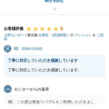
続きを読む
とうございます。
M様からのお褒めのお言葉を頂き、大変光栄でござい
ます。
M様のように、ご紹介を頂いたお客様で成り立ってい
5
るお仕事と感じておりますので、また、何か弊社にて
お客様評価
上野センター
お役に立てることがございましたら、売買に関わら
/ 東京都
台東区
（
田原町駅
）の
マンション
を
ご売
却
ず、些細なことでも結構ですので、お気軽にお申し付
I様
I様
けください。
2026年1月26日
今後ともどうぞよろしくお願い申し上げます。
丁寧に対応していただき感謝しています
丁寧に対応していただき感謝しています。
閉じる
東急リバブル
センターからの返答
I様、この度は東急リバブルをご利用いただきまし
て、ありがとうございました。