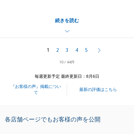
いました。
お問い合わせからご決済までA様の迅速なご対応・ご
続きを読む
協力のお陰でスムーズに運ぶことができ、大変うれし
く思っております。
今後、不動産に関することでお困りのことがございま
したらいつでもお気軽にお申し付け頂けますと幸いで
1
2
3
4
5
次へ
す。
10 / 44件
今後とも、末永いお付き合いの程、何卒、宜しくお願
いいたします。
毎週更新予定 最終更新日：8月6日
『お客様の声』掲載につい
最新の評価はこちら
て
閉じる
各店舗ページでもお客様の声を公開