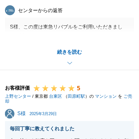
東急リバブル
センターからの返答
S様、この度は東急リバブルをご利用いただきまし
て、誠にありがとうございました。
これまで多くのお客様からありがたいお言葉をたくさ
続きを読む
ん頂いてきましたが、『仲介手数料以上の価値』とい
うお言葉は営業担当としてこれ以上ない誉め言葉だと
思っております。
S様ご夫婦と初めてお会いしてからスピーディにお話
5
が進み、短い期間でのお取引完了となりましたが、こ
お客様評価
上野センター
れはお2人に機微なご対応を頂いたからこそだと思い
/ 東京都
台東区
（
田原町駅
）の
マンション
を
ご売
却
ます。
S様
S様
東急リバブルはこれからもS様の不動産のパートナー
2025年3月29日
ですので、何かございましたらお気軽にお申し付けく
毎回丁寧に教えてくれました
ださい。