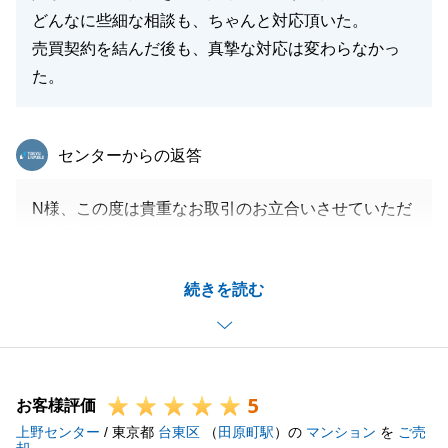
どんなに些細な相談も、ちゃんと対応頂いた。
売買契約を結んだ後も、真摯な対応は変わらなかっ
閉じる
た。
東急リバブル
センターからの返答
N様、この度は貴重なお取引のお立合いさせていただ
き有難う御座いました。
N様のお困り事を汲み取りできるだけ早く解決出来る
続きを読む
ことを心掛けさせていただきました。
また、お客様一人ひとりのニーズに寄り添い、最適な
提案を日々心がけ精進してまいります。
今後とも宜しくお願いいたします。
5
お客様評価
上野センター
/ 東京都
台東区
（
田原町駅
）の
マンション
を
ご売