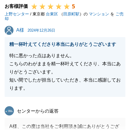
5
また何か不動産のお困りごとがございましたら、ぜひ
お客様評価
上野センター
ご用命くださいませ。
/ 東京都
台東区
（
田原町駅
）の
マンション
を
ご売
却
今後も精進してまいりますので、変わらぬご愛顧のほ
A様
A様
ど、どうぞよろしくお願い申し上げます。
2024年12月26日
精一杯叶えてくださり本当にありがとうございます
特に悪かった点はありません。
閉じる
こちらのわがままを精一杯叶えてくださり、本当にあ
りがとうございます。
短い間でしたが担当していただき、本当に感謝してお
ります。
東急リバブル
センターからの返答
A様、この度は当社をご利用頂き誠にありがとうござ