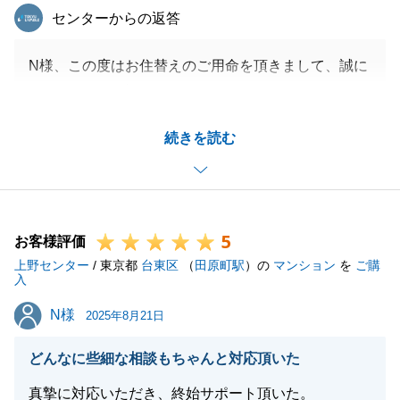
東急リバブル
センターからの返答
N様、この度はお住替えのご用命を頂きまして、誠に
ありがとうございました。
レスポンス、小まめなご連絡というのは私が一番に心
続きを読む
がけているポイントですので、お褒め頂き嬉しく思い
ます。
また、N様がストレスなく進められたというお言葉を
頂き、安心致しました。
5
小さなお子様がいらっしゃる中で、スムーズに進めら
お客様評価
上野センター
れたのはN様があったからこそです。
/ 東京都
台東区
（
田原町駅
）の
マンション
を
ご購
入
タイトなスケジュールの中でご満足いただけるお手伝
N様
N様
いが出来たかと思いますので、ぜひ今後とも弊社東急
2025年8月21日
リバブルをご愛顧頂ければ幸いです。
どんなに些細な相談もちゃんと対応頂いた
引き続きよろしくお願い申し上げます。
真摯に対応いただき、終始サポート頂いた。