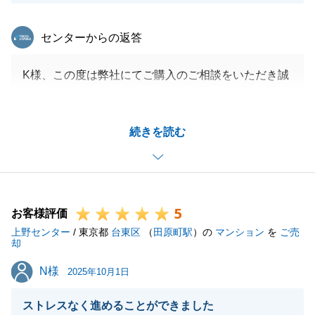
東急リバブル
センターからの返答
K様、この度は弊社にてご購入のご相談をいただき誠
にありがとうございました。
ご家族の新居のご購入に際し、お手伝いできましたこ
続きを読む
と、大変光栄に存じます。
新居のお引越しが終わりましたら、ご感想をお聞かせ
ください。
また不動産に関するお悩みがございましたらお気軽に
5
ご相談くださいませ。
お客様評価
上野センター
今後ともよろしくお願いいたします。
/ 東京都
台東区
（
田原町駅
）の
マンション
を
ご売
却
N様
N様
2025年10月1日
閉じる
ストレスなく進めることができました