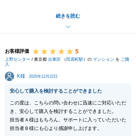
老後に備えて、リースバックという選択肢をお選びい
続きを読む
ただき、無事にお引渡しが出来たこと、嬉しく思いま
す。
今後も東急リバブルはI様の不動産パートナーですの
で、何かあれば引き続きお気軽にお申し付けください
5
ませ。
お客様評価
上野センター
引き続き今後とも東急リバブルをご愛顧いただければ
/ 東京都
台東区
（
田原町駅
）の
マンション
を
ご購
入
幸いでございます。
K様
K様
2025年12月22日
安心して購入を検討することができました
閉じる
この度は、こちらの問い合わせに迅速にご対応いただ
き、安心して購入を検討することができました。
担当者Ａ様はもちろん、サポートに入っていただいた
担当者Ｂ様にも心より感謝申し上げます。