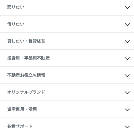
マンションの購入
新築・分譲マンションの購入
売りたい
中古マンションの購入
一戸建ての購入
マンションの売却・査定
新築一戸建ての購入
一戸建ての売却・査定
借りたい
中古一戸建ての購入
土地の売却・査定
土地の購入
スピードAI査定
不動産購入の流れ
物件を借りる
不動産売却について
注目キーワード物件特集
オフィス・店舗の賃貸
貸したい・賃貸経営
不動産査定について
購入ガイド
借りるときの流れ
売却サービス
借りるガイド
不動産売却の流れ
無料賃料査定
多言語対応
不動産買換えの流れ
マンション賃料データ
投資用・事業用不動産
売却ガイド
賃貸管理プラン
English
繁体中文
簡体中文
リロケーションについて
投資用不動産
貸すときの流れ
事業用不動産
不動産お役立ち情報
貸すガイド
マンション投資
投資用マンション
不動産AIアドバイザー Tellus Talk
マンション一棟
マンションライブラリー
オリジナルブランド
アパート経営
人気マンションランキング
アパート投資用物件
暮らしに役立つ不動産メディア

収益物件
当社売主リノベーションマンション
「Lnote」
ビル購入（ビル一棟）
一棟リノベーションマンション

資産運用・活用
不動産相場・不動産価格情報
投資用不動産の売却査定
L`GENTE（ルジェンテ）
不動産売却FAQ
事業用不動産の売却査定
区分リノベーションマンション

不動産コラム・ニュース
等価交換事業
海外不動産
Lideas（リディアス）
不動産用語集
不動産M&A
各種サポート
投資用一棟レジデンスWELL

不動産なんでもネット相談室
アセットマネジメント・出資
SQUARE（ウェルスクエア）
住まいの税金