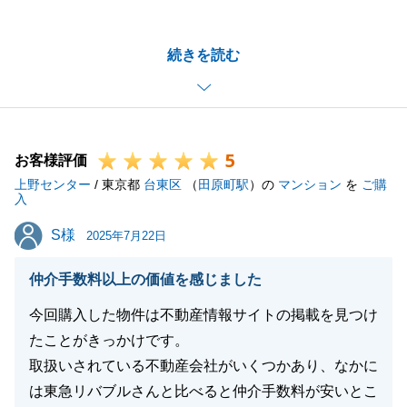
うございました。
H様に各種ご協力いただきましたおかげでご決済まで
続きを読む
短期間で進めることができました。
また何か不動産のことでご相談などございましたらお
気軽にご連絡くださいませ。
5
お客様評価
上野センター
/ 東京都
台東区
（
田原町駅
）の
マンション
を
ご購
閉じる
入
S様
S様
2025年7月22日
仲介手数料以上の価値を感じました
今回購入した物件は不動産情報サイトの掲載を見つけ
たことがきっかけです。
取扱いされている不動産会社がいくつかあり、なかに
は東急リバブルさんと比べると仲介手数料が安いとこ