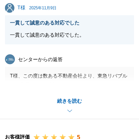
宜しくお願い申し上げます。
T様
T様
2025年11月9日
一貫して誠意のある対応でした
閉じる
一貫して誠意のある対応でした。
東急リバブル
センターからの返答
T様、この度は数ある不動産会社より、東急リバブル
をご利用いただき誠にありがとうございます。
販売中はT様より、ご指導をいただく場面もあり、私
続きを読む
自身も大変勉強になりました。あらためて感謝申し上
げます。
また、ご契約以降は、一筋縄でいかないこともありま
したが、T様に迅速にご対応いただきましたおかげ
5
で、無事にお引渡しを迎えることができました。重ね
お客様評価