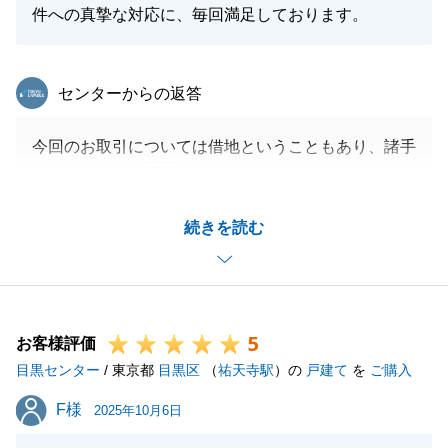
件への真摯な対応に、毎回満足しております。
東急リバブル
センターからの返答
今回のお取引については借地ということもあり、諸手
続きについてお手間をかけてしまった点が多々ござい
ましたが、見識と決断力のあるＭ様に購入いただけた
続きを読む
ことを大変感謝しております。
閉じる
5
お客様評価
目黒センター
/ 東京都
目黒区
（
祐天寺駅
）の
戸建て
を
ご購入
F様
F様
2025年10月6日