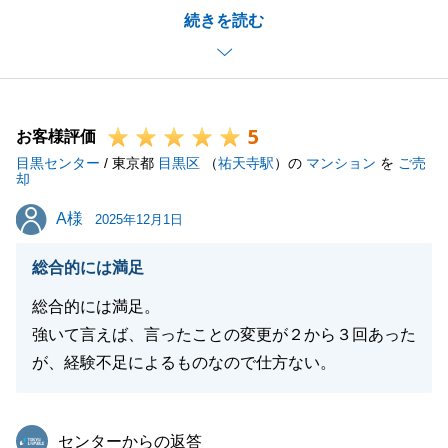
続きを読む
あり、無事にご成約することができました。あらため
て感謝申し上げます。
販売期間中は何度かご自宅にお伺いすることもあり、
その際にS様だけでなく、ご家族の皆様にも温かく迎
5
えていただき、今後とも皆様とお付き合いできればと
お客様評価
目黒センター
思います。
/ 東京都
目黒区
（
祐天寺駅
）の
マンション
を
ご売
却
これからS様とお会いすることが減ってしまうのは少
A様
A様
し寂しくなりますが、今後、不動産に関することをは
2025年12月1日
じめ、その他、色々お手伝いできる場面があると思い
総合的には満足
ますので、またお会いできることを楽しみにしており
ます。
総合的には満足。
何かございましたら、何なりとお申し付けくださいま
強いて言えば、言ったことの変更が２から３回あった
せ。
が、経験不足によるものなので仕方ない。
今後ともよろしくお願い申し上げます。
東急リバブル
センターからの返答