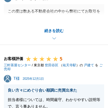
閉じる
この度は数ある不動産会社の中から弊社にてお取引を
いただき、またお忙しい中アンケートにご協力をいた
だき、誠にありがとうございます。
続きを読む
私の経験不足により至らぬところが多く、お客様にご
迷惑をおかけいたしまして、大変申し訳ございません
でした。
その中でも、励みになるお言葉を数多くいただき、今
5
後の営業人生の糧とさせていただきます。
お客様評価
三軒茶屋センター
私共々、今後とも弊社を末永くご愛顧賜りますようお
/ 東京都
世田谷区
（
祐天寺駅
）の
戸建て
を
ご
売却
願い申し上げます。
T様
T様
2025年12月1日
良い方々にめぐり合い順調に売買出来た
閉じる
担当者様については、時間厳守、わかりやすい説明等
で、言う事ありません。