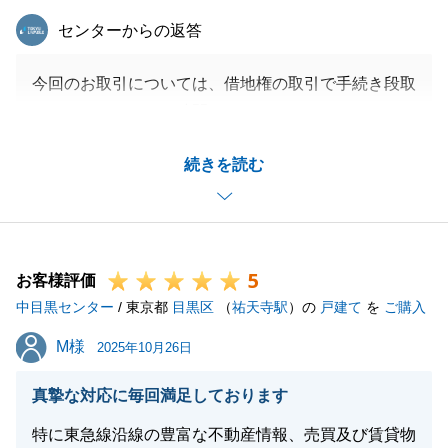
東急リバブル
センターからの返答
今回のお取引については、借地権の取引で手続き段取
りについてかなりお時間いただいてしまいました。
最終的には借地に見識のあるお客様との取り引きが出
続きを読む
来ましたので安堵しております。
それもＦ様が辛抱強くまた細やかに対応いただけたこ
との賜物と存じます。誠にありがとうございました。
5
お客様評価
中目黒センター
/ 東京都
目黒区
（
祐天寺駅
）の
戸建て
を
ご購入
閉じる
M様
M様
2025年10月26日
真摯な対応に毎回満足しております
特に東急線沿線の豊富な不動産情報、売買及び賃貸物