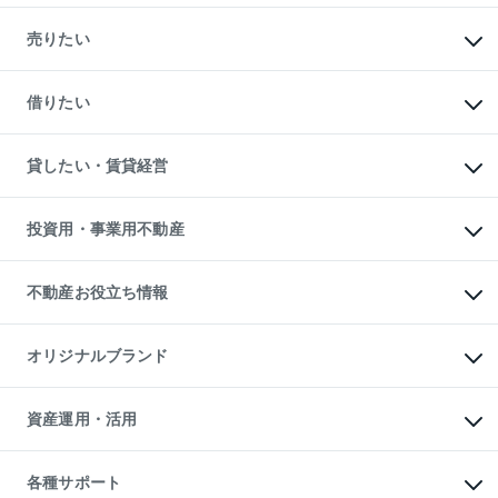
マンションの購入
新築・分譲マンションの購入
売りたい
中古マンションの購入
一戸建ての購入
マンションの売却・査定
新築一戸建ての購入
一戸建ての売却・査定
借りたい
中古一戸建ての購入
土地の売却・査定
土地の購入
スピードAI査定
不動産購入の流れ
物件を借りる
不動産売却について
注目キーワード物件特集
オフィス・店舗の賃貸
貸したい・賃貸経営
不動産査定について
購入ガイド
借りるときの流れ
売却サービス
借りるガイド
不動産売却の流れ
無料賃料査定
多言語対応
不動産買換えの流れ
マンション賃料データ
投資用・事業用不動産
売却ガイド
賃貸管理プラン
English
繁体中文
簡体中文
リロケーションについて
投資用不動産
貸すときの流れ
事業用不動産
不動産お役立ち情報
貸すガイド
マンション投資
投資用マンション
不動産AIアドバイザー Tellus Talk
マンション一棟
マンションライブラリー
オリジナルブランド
アパート経営
人気マンションランキング
アパート投資用物件
暮らしに役立つ不動産メディア

収益物件
当社売主リノベーションマンション
「Lnote」
ビル購入（ビル一棟）
一棟リノベーションマンション

資産運用・活用
不動産相場・不動産価格情報
投資用不動産の売却査定
L`GENTE（ルジェンテ）
不動産売却FAQ
事業用不動産の売却査定
区分リノベーションマンション

不動産コラム・ニュース
等価交換事業
海外不動産
Lideas（リディアス）
不動産用語集
不動産M&A
各種サポート
投資用一棟レジデンスWELL

不動産なんでもネット相談室
アセットマネジメント・出資