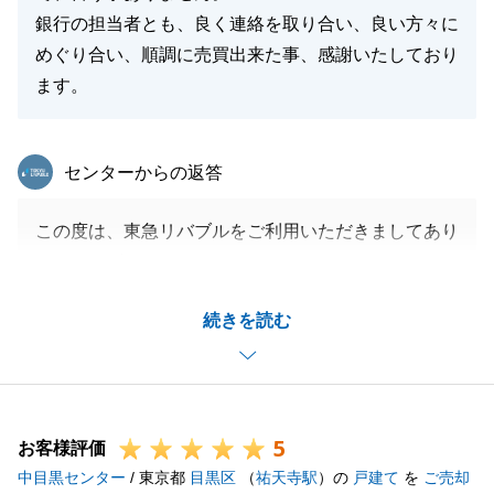
銀行の担当者とも、良く連絡を取り合い、良い方々に
めぐり合い、順調に売買出来た事、感謝いたしており
ます。
東急リバブル
センターからの返答
この度は、東急リバブルをご利用いただきましてあり
がとうございました。
T様とは、当社提携金融機関様からのご紹介で、初め
続きを読む
てお会いしたのが販売開始の約1年前でした。
販売開始までのご準備、販売開始してからは建物内荷
物整理、測量のご協力等、いつも快くご協力いただき
ましてありがとうございました。
5
今後も何かご相談事項がございましたら、お気軽にご
お客様評価
中目黒センター
連絡ください。
/ 東京都
目黒区
（
祐天寺駅
）の
戸建て
を
ご売却