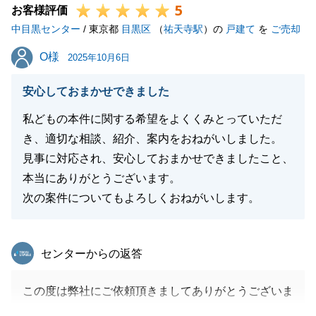
5
引き続きよろしくお願いいたします。
お客様評価
中目黒センター
/ 東京都
目黒区
（
祐天寺駅
）の
戸建て
を
ご売却
O様
O様
2025年10月6日
閉じる
安心しておまかせできました
私どもの本件に関する希望をよくくみとっていただ
き、適切な相談、紹介、案内をおねがいしました。
見事に対応され、安心しておまかせできましたこと、
本当にありがとうございます。
次の案件についてもよろしくおねがいします。
東急リバブル
センターからの返答
この度は弊社にご依頼頂きましてありがとうございま
した。