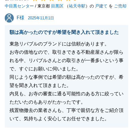
中目黒センター
て御礼申し上げます。
/ 東京都
目黒区
（
祐天寺駅
）の
戸建て
を
ご売却
ご相談をいただいてから、お引渡しまで約1年のお付
F様
F様
2025年11月1日
き合いとなり、これからT様とお会いすることが減っ
てしまうのは少し寂しくなりますが、今後、ご購入・
額は高かったのですが希望を聞き入れて頂きました
ご売却等、お手伝いできる場面があると思いますの
東急リバブルのブランドには信頼があります。
で、その際にお会いできることを楽しみにしておりま
お寺の借地なので、取引きできる不動産屋さんが限ら
す。
れる中、リバブルさんとの取引きが一番多いという事
何かございましたら、何なりとお申し付けくださいま
で、すぐにお願いに伺いました。
せ。
同じような事例では希望の額は高かったのですが、希
今後ともよろしくお願い申し上げます。
望を聞き入れて頂きました。
内見も、お寺の審査に通る可能性のある方に絞ってい
ただいたのもありがたかったです。
閉じる
残置物撤去の業者さんも、丁寧で親切な方をご紹介頂
いて、気持ちよく安心してお任せできました。