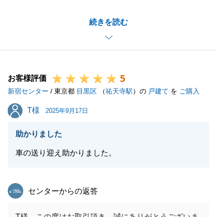
_いろいろ込み入ったご事情がありましたが、無事に
続きを読む
お引き渡しまで完了しましてホッとしております。
_これからご新居へのお引越しなどもございますの
で、引き続きサポートさせて頂きます。
5
お客様評価
新宿センター
/ 東京都
目黒区
（
祐天寺駅
）の
戸建て
を
ご購入
閉じる
T様
T様
2025年9月17日
助かりました
車の送り迎え助かりました。
東急リバブル
センターからの返答
T様、この度はお取引頂き、誠にありがとうございま