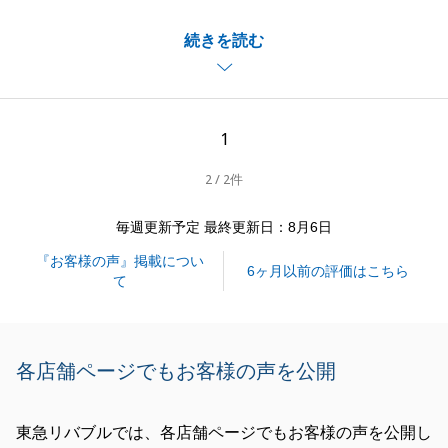
当方もG様の迅速なご対応に助けられました。
続きを読む
本当にありがとうございました。
今後、不動産でお困りごとがあった際にはお気軽にお
声がけくださいませ。
1
2 / 2件
閉じる
毎週更新予定 最終更新日：8月6日
『お客様の声』掲載につい
6ヶ月以前の評価はこちら
て
各店舗ページでもお客様の声を公開
東急リバブルでは、各店舗ページでもお客様の声を公開し