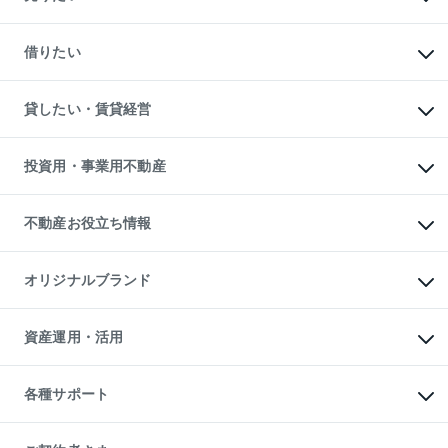
中古マンションの購入
一戸建ての購入
マンションの売却・査定
新築一戸建ての購入
一戸建ての売却・査定
借りたい
中古一戸建ての購入
土地の売却・査定
土地の購入
スピードAI査定
不動産購入の流れ
物件を借りる
不動産売却について
注目キーワード物件特集
オフィス・店舗の賃貸
貸したい・賃貸経営
不動産査定について
購入ガイド
借りるときの流れ
売却サービス
借りるガイド
不動産売却の流れ
無料賃料査定
多言語対応
不動産買換えの流れ
マンション賃料データ
投資用・事業用不動産
売却ガイド
賃貸管理プラン
English
繁体中文
簡体中文
リロケーションについて
投資用不動産
貸すときの流れ
事業用不動産
不動産お役立ち情報
貸すガイド
マンション投資
投資用マンション
不動産AIアドバイザー Tellus Talk
マンション一棟
マンションライブラリー
オリジナルブランド
アパート経営
人気マンションランキング
アパート投資用物件
暮らしに役立つ不動産メディア

収益物件
当社売主リノベーションマンション
「Lnote」
ビル購入（ビル一棟）
一棟リノベーションマンション

資産運用・活用
不動産相場・不動産価格情報
投資用不動産の売却査定
L`GENTE（ルジェンテ）
不動産売却FAQ
事業用不動産の売却査定
区分リノベーションマンション

不動産コラム・ニュース
等価交換事業
海外不動産
Lideas（リディアス）
不動産用語集
不動産M&A
各種サポート
投資用一棟レジデンスWELL

不動産なんでもネット相談室
アセットマネジメント・出資
SQUARE（ウェルスクエア）
住まいの税金
不動産小口投資

シニア向けサポート
物件一括検索（購入＆賃貸）
LEGACIA（レガシア）
相続サポート