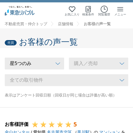
お気に入り
検索条件
閲覧履歴
メニュー
不動産売買・仲介トップ
店舗情報
お客様の声一覧
お客様の声一覧
売買
表示はアンケート回収日順（回収日が同じ場合は評価が高い順）
5
お客様評価
金山センター
/ 愛知県
名古屋市北区
（
黒川駅
）の
マンション
を