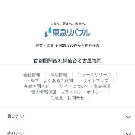
売買・賃貸 全国29,995件から物件検索
首都圏
関西
札幌
仙台
名古屋
福岡
会社情報
採用情報
ニュースリリース
ヘルプ・よくあるご質問
サイトマップ
各種お問合せ
サイトについて・免責事項
個人情報保護・プライバシーポリシー
ご意見・お問合せ
買いたい
マンションの購入
新築・分譲マンションの購入
売りたい