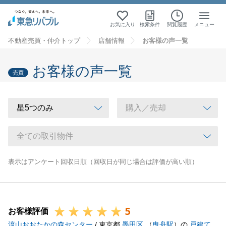
お気に入り
検索条件
閲覧履歴
メニュー
不動産売買・仲介トップ
店舗情報
お客様の声一覧
お客様の声一覧
売買
表示はアンケート回収日順（回収日が同じ場合は評価が高い順）
5
お客様評価
流山おおたかの森センター
/ 東京都
墨田区
（
曳舟駅
）の
戸建て