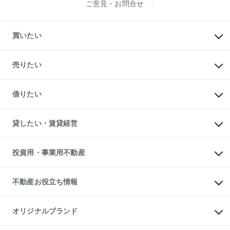
ご意見・お問合せ
買いたい
マンションの購入
新築・分譲マンションの購入
売りたい
中古マンションの購入
一戸建ての購入
マンションの売却・査定
新築一戸建ての購入
一戸建ての売却・査定
借りたい
中古一戸建ての購入
土地の売却・査定
土地の購入
スピードAI査定
不動産購入の流れ
物件を借りる
不動産売却について
注目キーワード物件特集
オフィス・店舗の賃貸
貸したい・賃貸経営
不動産査定について
購入ガイド
借りるときの流れ
売却サービス
借りるガイド
不動産売却の流れ
無料賃料査定
多言語対応
不動産買換えの流れ
マンション賃料データ
投資用・事業用不動産
売却ガイド
賃貸管理プラン
English
繁体中文
簡体中文
リロケーションについて
投資用不動産
貸すときの流れ
事業用不動産
不動産お役立ち情報
貸すガイド
マンション投資
投資用マンション
不動産AIアドバイザー Tellus Talk
マンション一棟
マンションライブラリー
オリジナルブランド
アパート経営
人気マンションランキング
アパート投資用物件
暮らしに役立つ不動産メディア

収益物件
当社売主リノベーションマンション