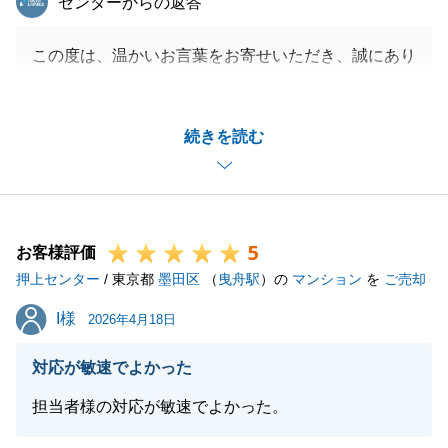
センターからの返答
この度は、温かいお言葉をお寄せいただき、誠にあり
がとうございます。
担当者の説明や対応にご満足いただけたとのこと、大
続きを読む
変嬉しく拝読いたしました。
「言うことは有りません」という最大のお褒めの言葉
は、担当者はもちろん、私共スタッフ一同にとって何
よりの励みとなります。
5
これからも、お客様に寄り添った親切で丁寧な対応を
お客様評価
押上センター
心がけ、より一層ご満足いただけるサービスを提供で
/ 東京都
墨田区
（
曳舟駅
）の
マンション
を
ご売却
きるよう精進してまいります。
I様
I様
2026年4月18日
またのご縁がございますことを、心よりお待ち申し上
げております。
対応が敏速でよかった
担当者様の対応が敏速でよかった。