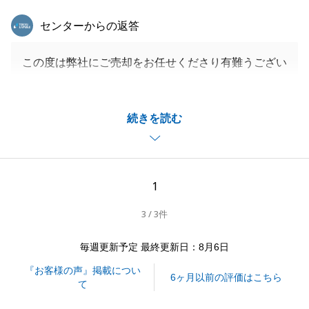
閉じる
東急リバブル
センターからの返答
この度は弊社にご売却をお任せくださり有難うござい
ました。
お手間がないようにと、非対面決済でお手配いたしま
続きを読む
したため、最後お会いできかねたことが心残りではご
ざいますが、またご縁がございましたら、是非お声か
けくださると幸いです。
どうぞ宜しくお願いいたします。
1
3 / 3件
閉じる
毎週更新予定 最終更新日：8月6日
『お客様の声』掲載につい
6ヶ月以前の評価はこちら
て