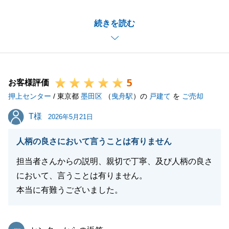
無事にお取引が終わりましたこと、嬉しく思います。
続きを読む
ご売却に至るまでには色々とお悩みになる事も多かっ
たかと思いますが、I様のご協力を頂けましたおかげ
でスムーズに進めて行けたと思っております。
今後もまたいつでもご連絡をいただければと思いま
5
す。
お客様評価
押上センター
お力になれるよう努めます。
/ 東京都
墨田区
（
曳舟駅
）の
戸建て
を
ご売却
今後ともよろしくお願いいたします。
T様
T様
2026年5月21日
人柄の良さにおいて言うことは有りません
閉じる
担当者さんからの説明、親切で丁寧、及び人柄の良さ
において、言うことは有りません。
本当に有難うございました。
東急リバブル