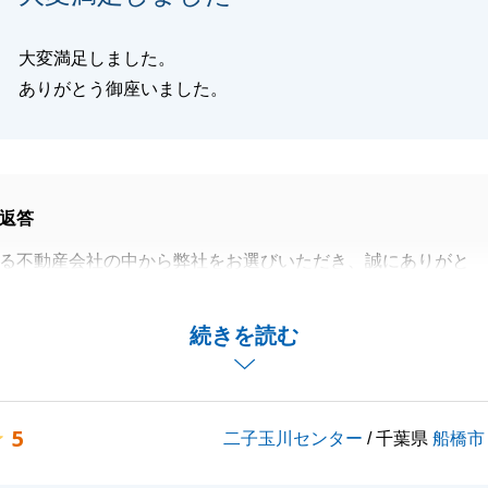
大変満足しました。
ありがとう御座いました。
返答
る不動産会社の中から弊社をお選びいただき、誠にありがと
。
ケートにて大変温かいコメントを頂戴し、身の引き締まる思
続きを読む
お手伝いできましたこと、心より嬉しく感じております。
ごとがございましたら、いつでもお気軽にご相談ください。
5
二子玉川センター
/ 千葉県
船橋市
ろしくお願い申し上げます。