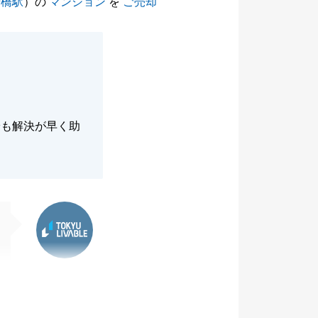
船橋駅
）の
マンション
を
ご売却
安も解決が早く助
東急リバブル