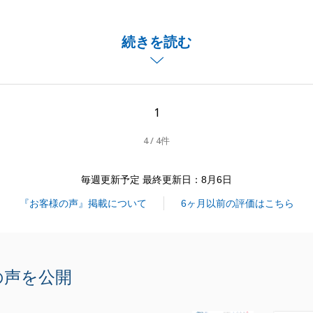
足によりご不便をおかけしましたが、ご相談からお引き渡し
のスムーズなお取引となりましたこと、私共も大変嬉しく存
続きを読む
省とお褒めの言葉を励みに、今後もより細やかなサービスに
す。
りがとうございました。
1
4 / 4件
毎週更新予定 最終更新日：8月6日
閉じる
『お客様の声』掲載について
6ヶ月以前の評価はこちら
の声を公開