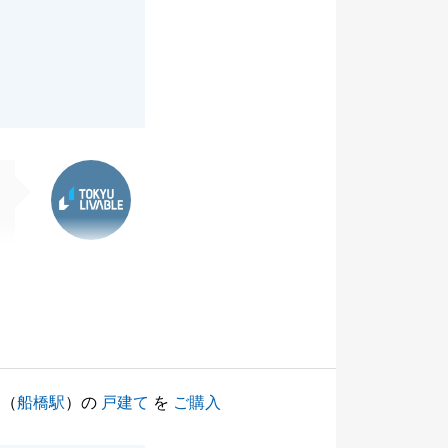
東急リバブル
（
船橋駅
）の
戸建て
を
ご購入