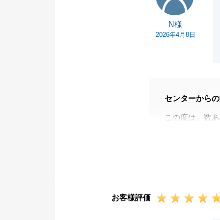
N様
2026年4月8日
センターからの
この度は、数あ
うございました
また、CSアン
いです。
無事にご売却を
また何かお困り
お客様評価
引き続き何卒よ