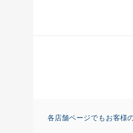
決済時の調整不
まで、理想通り
じます。
ご指摘の点の反
努めてまいりま
この度は誠にあ
各店舗ページでもお客様