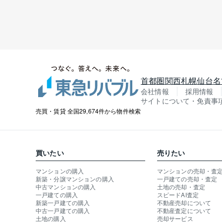
首都圏
関西
札幌
仙台
名
会社情報
採用情報
サイトについて・免責事
売買・賃貸 全国29,674件から物件検索
買いたい
売りたい
マンションの購入
マンションの売却・査
新築・分譲マンションの購入
一戸建ての売却・査定
中古マンションの購入
土地の売却・査定
一戸建ての購入
スピードAI査定
新築一戸建ての購入
不動産売却について
中古一戸建ての購入
不動産査定について
土地の購入
売却サービス