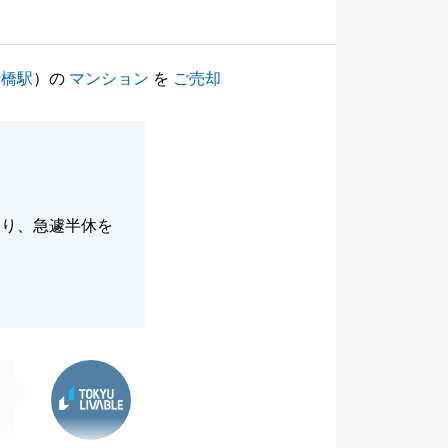
船橋駅
）の
マンション
を
ご売却
なり、急遽半休を
東急リバブル