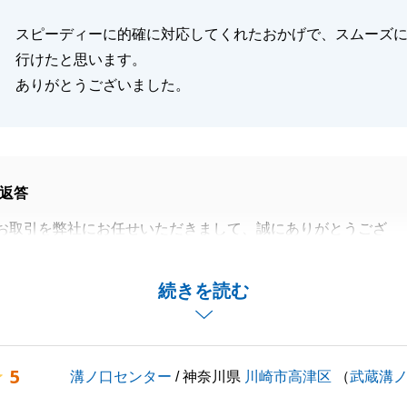
担当者の情熱はもちろん、店舗全体のバックアップ体制が不
様に「層の厚さ」を感じていただけたことは、私たちが目指
スピーディーに的確に対応してくれたおかげで、スムーズ
なった顧客対応」が結実した結果だと自負しております。
行けたと思います。
後の伸びしろ」という期待を裏切らぬよう、これからも一歩
ありがとうございました。
、より多くのお客様にご満足いただける営業マンへと成長し
す。
産のことに限らず何かお困りごとがございましたら、いつで
口センターへお立ち寄りください。
返答
なりますよう、心よりお祈り申し上げます。
お取引を弊社にお任せいただきまして、誠にありがとうござ
なご対応のおかげで無事にお取引を完了させてことが出来ま
続きを読む
閉じる
リバブルのご愛顧のほど、どうぞよろしくお願い申し上げま
5
溝ノ口センター
/ 神奈川県
川崎市高津区
（
武蔵溝