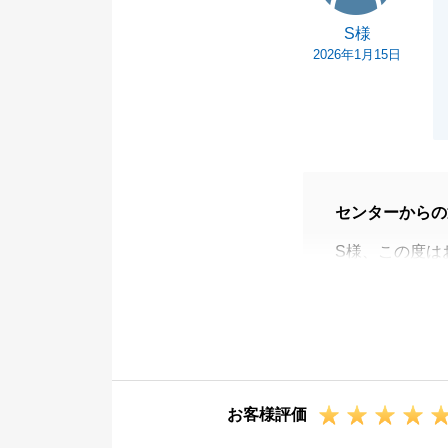
不動産仲介は、
S様
可欠です。お客
2026年1月15日
す「組織一丸と
いただいた「今
ずつ研鑽を積み
てまいる所存で
今後とも、不動
もお気軽に溝ノ
センターからの
素敵な新生活と
S様、この度は
います。
S様のスムーズ
した。
今後とも、東急
す。
お客様評価