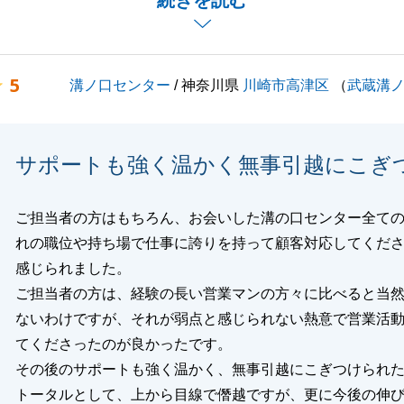
続きを読む
にしております。
を「信頼」という形でお認めいただけたことは、私にとって
りました。
5
溝ノ口センター
/ 神奈川県
川崎市高津区
（
武蔵溝
におけるグループの強みについてもご期待をお寄せいただ
ございます。東急グループのネットワークを最大限に活か
もちろん、地域に根差した詳細な情報をご提供できることは
サポートも強く温かく無事引越にこぎ
。
の「納得感」を第一に考え、迷いや不安を安心に変えられる
ーであり続けられるよう精進してまいります。
ご担当者の方はもちろん、お会いした溝の口センター全て
、笑顔の絶えない素晴らしいものとなりますよう心よりお祈
れの職位や持ち場で仕事に誇りを持って顧客対応してくだ
。
感じられました。
なれることがございましたら、いつでもお気軽に溝ノ口セン
ご担当者の方は、経験の長い営業マンの方々に比べると当
けください。
ないわけですが、それが弱点と感じられない熱意で営業活
てくださったのが良かったです。
その後のサポートも強く温かく、無事引越にこぎつけられ
トータルとして、上から目線で僭越ですが、更に今後の伸