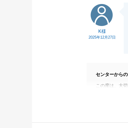
K様
K様
2025年12月27日
センターからの
この度は、大切
ございました。
非常に光栄なフ
す。
不動産の売買に
客様がそれらに