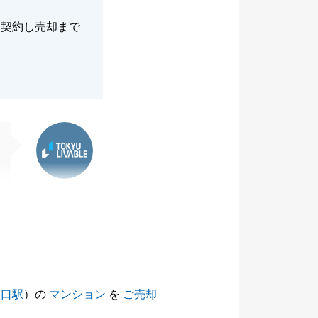
に契約し売却まで
東急リバブル
ノ口駅
）の
マンション
を
ご売却