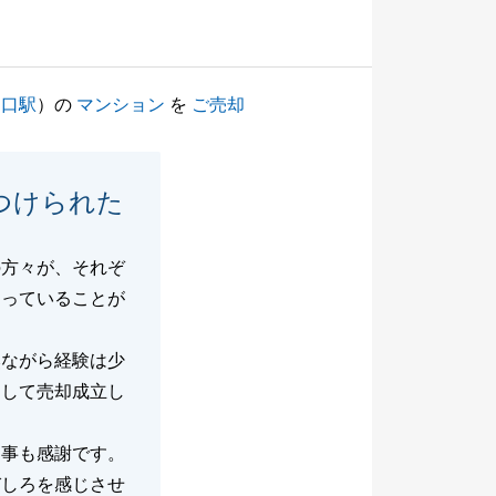
ノ口駅
）の
マンション
を
ご売却
つけられた
の方々が、それぞ
さっていることが
然ながら経験は少
動して売却成立し
た事も感謝です。
びしろを感じさせ