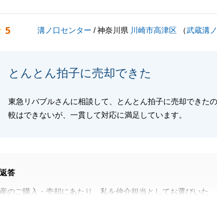
す。
ただいたお言葉に恥じぬよう、誠実なサポートを心掛けてま
5
溝ノ口センター
/ 神奈川県
川崎市高津区
（
武蔵溝
しいものとなりますよう、陰ながら応援しております。本当
ざいました。
とんとん拍子に売却できた
東急リバブルさんに相談して、とんとん拍子に売却できた
閉じる
較はできないが、一貫して対応に満足しています。
返答
産のご購入・売却にあたり、私を仲介担当としてお選びいた
がとうございました。無事にお引渡しの日を迎えることがで