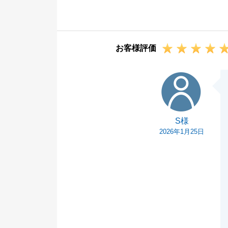
を何よりも大切
今回、その姿勢
大きな自信とな
お客様評価
また、東急沿線
き、ありがとう
S様
し、物件情報は
当社の誇りです
今後も、お客様
S様
ようなパートナ
2026年1月25日
新居での生活が
り申し上げます
また何かお力に
ターまでお声が