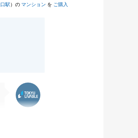
ノ口駅
）の
マンション
を
ご購入
東急リバブル