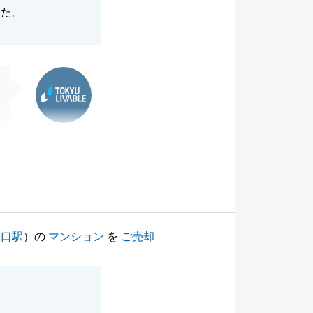
した。
東急リバブル
ノ口駅
）の
マンション
を
ご売却