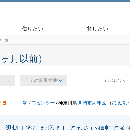
借りたい
貸したい
声一覧
６ヶ月以前）
表示はアンケ
5
溝ノ口センター
/ 神奈川県
川崎市高津区
（
武蔵溝
親切丁寧にお応えしてもらい信頼でき