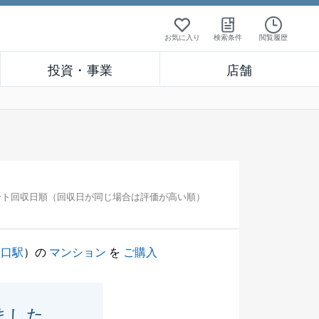
お気に入り
検索条件
閲覧履歴
投資・事業
店舗
ート回収日順（回収日が同じ場合は評価が高い順）
ノ口駅
）の
マンション
を
ご購入
ました