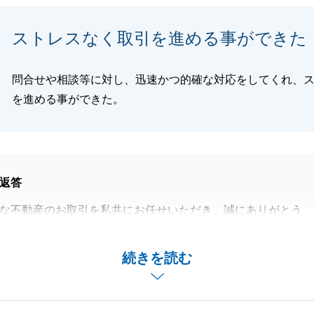
閉じる
ストレスなく取引を進める事ができた
問合せや相談等に対し、迅速かつ的確な対応をしてくれ、
を進める事ができた。
返答
な不動産のお取引を私共にお任せいただき、誠にありがとう
また、「ストレスなく取引ができた」という、担当者として
ィードバックをいただきましたこと、重ねて御礼申し上げま
続きを読む
は、複雑な手続きや細かな確認事項が数多く存在します。お
煩わされることなく、常にクリアな状態で判断を下していた