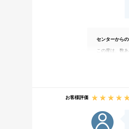
センターからの
この度は、数あ
いただき、誠に
ただき、心より
「経験の少なさ
りの励みとなり
私にできること
お客様評価
その想いをご売
を迎えられたこ
S様
また、私個人だ
とも、センター