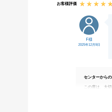
お客様評価
だけるよう、私
常に意識してお
F様
今回、お客様と
れば、これに勝
不動産に関する
F様
「東急リバブル
2025年12月9日
んな些細なこと
今後とも、末永
センターからの
この度は、大切
いました。
また、ありがた
「大手だからこ