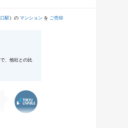
ノ口駅
）の
マンション
を
ご売却
ので、他社との比
東急リバブル