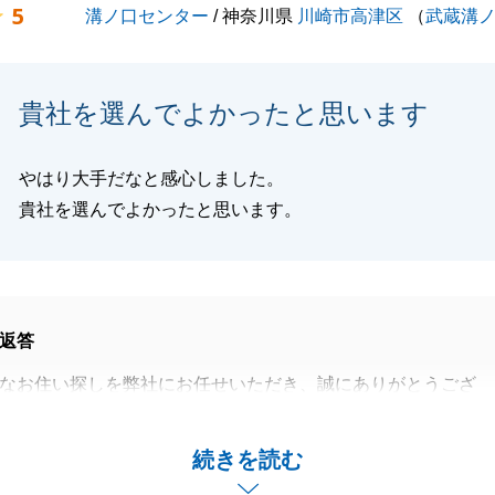
5
溝ノ口センター
/ 神奈川県
川崎市高津区
（
武蔵溝
は「レスポンスの速さ」と「一歩先を読んだ的確な回答」を
ります。
のやり取りの中で、そのこだわりをご実感いただけたのであ
貴社を選んでよかったと思います
る喜びはございません。
ご相談は、今後も多岐にわたるかと存じますが、いつでも
溝ノ口センター」が迅速にサポートさせていただきます。ど
やはり大手だなと感心しました。
でも、またお気軽にご連絡ください。
貴社を選んでよかったと思います。
いお付き合いのほど、よろしくお願い申し上げます。
返答
閉じる
なお住い探しを弊社にお任せいただき、誠にありがとうござ
いお言葉をいただき、感激しております。
続きを読む
その安心感」を感じていただけたことは、私共にとって大き