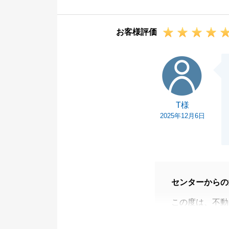
な励みになりま
今後もF様にい
お客様評価
いります。
新生活が素晴ら
T様
にありがとうご
T様
2025年12月6日
センターからの
この度は、不動
だき、誠にあり