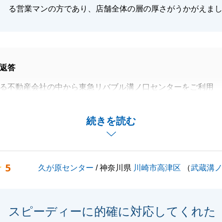
閉じる
る営業マンの方であり、店舗全体の層の厚さがうかがえま
返答
る不動産会社の中から東急リバブル溝ノ口センターをご利用
ありがとうございました。また、身に余る光栄なお言葉をい
感謝申し上げます。
続きを読む
を熱意でカバーしていた」とのお言葉、私自身にとって何よ
ます。お客様の大切な資産をご売却するという重責に対し、
は何かを常に考え、がむしゃらに取り組んでまいりました。
5
久が原センター
/ 神奈川県
川崎市高津区
（
武蔵溝
却成立という形でお返しできたこと、そして無事にお引越し
とを大変嬉しく思っております。
けでなく溝ノ口センター全体への信頼をお寄せいただいたこ
スピーディーに的確に対応してくれた
メンバー全員の大きな自信となりました。