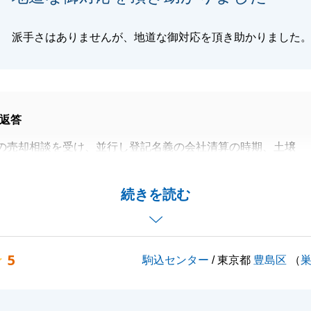
派手さはありませんが、地道な御対応を頂き助かりました
返答
の売却相談を受け、並行し登記名義の会社清算の時期、土壌
グ、共有者の方の体調不良により施設への入院、地主の方の
打合せ等により、役所、現地、何度も打合せの時間を頂きあ
続きを読む
ました。
何度も打合せの為にご足労を頂いたおかげで契約の運びとな
5
駒込センター
/ 東京都
豊島区
（
ありがとうございました。