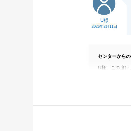
U様
2026年2月11日
センターからの
U様、この度は
ざいました。
U様ご家族のお
取引については
不明な点やお困
せ。