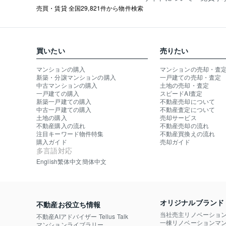
売買・賃貸 全国29,821件から物件検索
買いたい
売りたい
マンションの購入
マンションの売却・査
新築・分譲マンションの購入
一戸建ての売却・査定
中古マンションの購入
土地の売却・査定
一戸建ての購入
スピードAI査定
新築一戸建ての購入
不動産売却について
中古一戸建ての購入
不動産査定について
土地の購入
売却サービス
不動産購入の流れ
不動産売却の流れ
注目キーワード物件特集
不動産買換えの流れ
購入ガイド
売却ガイド
多言語対応
English
繁体中文
簡体中文
オリジナルブランド
不動産お役立ち情報
当社売主リノベーショ
不動産AIアドバイザー Tellus Talk
一棟リノベーションマン
マンションライブラリー