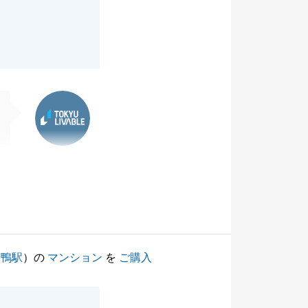
。
東急リバブル
巣鴨駅
）の
マンション
を
ご購入