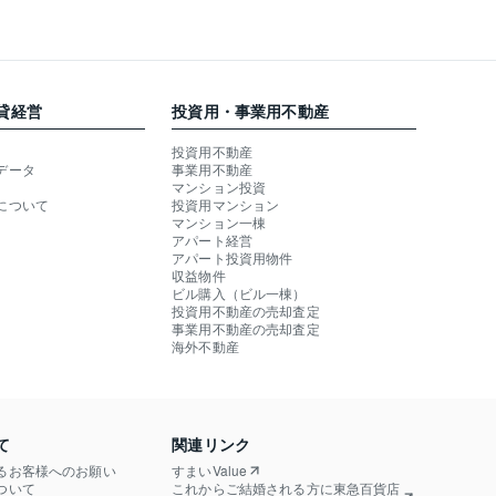
貸経営
投資用・事業用不動産
投資用不動産
データ
事業用不動産
マンション投資
について
投資用マンション
マンション一棟
アパート経営
アパート投資用物件
収益物件
ビル購入（ビル一棟）
投資用不動産の売却査定
事業用不動産の売却査定
海外不動産
て
関連リンク
るお客様へのお願い
すまいValue
ついて
これからご結婚される方に東急百貨店