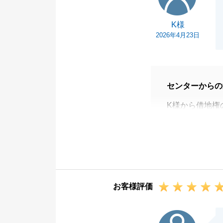
K様
2026年4月23日
センターからの
K様から借地権
調査のタイミン
底地同時売却の
りがとうござい
今回は、K様に
りました。
お客様評価
売主様のご協力
U様