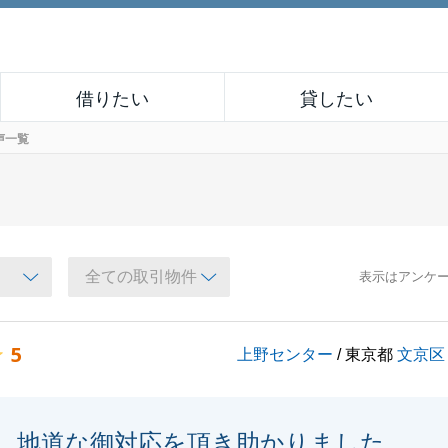
借りたい
貸したい
声一覧
表示はアンケ
5
上野センター
/ 東京都
文京区
地道な御対応を頂き助かりました