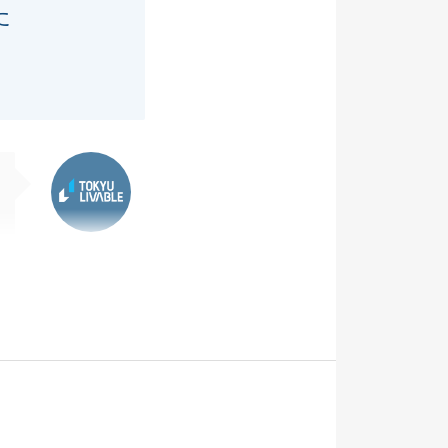
た
東急リバブル