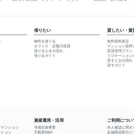
借りたい
貸したい・賃
定
物件を借りる
無料賃料査定
オフィス・店舗の賃貸
マンション賃料
借りるときの流れ
賃貸管理プラン
借りるガイド
リロケーション
貸すときの流れ
貸すガイド
資産運用・活用
ご利用につい
ンマンション
等価交換事業
本人確認に関す
ション

不動産M&A
金融商品取引に