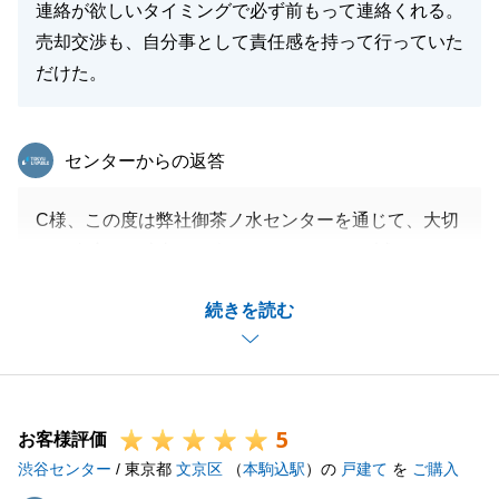
連絡が欲しいタイミングで必ず前もって連絡くれる。
売却交渉も、自分事として責任感を持って行っていた
だけた。
東急リバブル
センターからの返答
C様、この度は弊社御茶ノ水センターを通じて、大切
なご自宅のご売却をお任せいただきまして誠にありが
とうございました。
続きを読む
無事、ご決済を迎えることができて大変嬉しく思って
おります。
ここまで取引を進められたのは、お忙しい中、書類の
準備や内見のお立合い等にご協力いただけたおかげで
5
ございます。重ねて御礼申し上げます。
お客様評価
渋谷センター
今後不動産に関するお悩みやお困りごとがございまし
/ 東京都
文京区
（
本駒込駅
）の
戸建て
を
ご購入