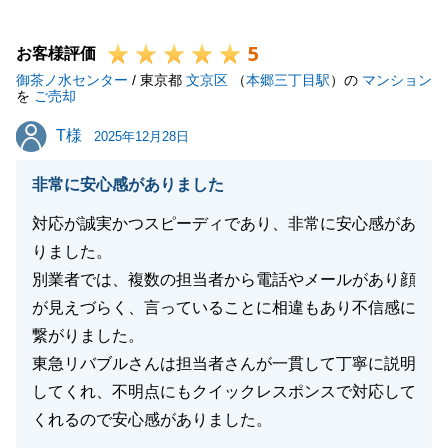
5
お客様評価
御茶ノ水センター
/ 東京都
文京区
（
本郷三丁目駅
）の
マンション
閉じる
を
ご売却
T様
T様
2025年12月28日
非常に安心感がありました
対応が誠実かつスピーディであり、非常に安心感があ
りました。
別業者では、複数の担当者から電話やメールがあり顔
が見えづらく、言っていることに相違もあり不信感に
繋がりました。
東急リバブルさんは担当者さんが一貫して丁寧に説明
してくれ、不明点にもクイックレスポンスで対応して
くれるので安心感がありました。