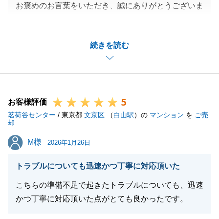
お褒めのお言葉をいただき、誠にありがとうございま
す。
常日頃からお客様目線で仕事をするように努めており
続きを読む
ます。
また何かご相談がございましたら、いつでもお気軽に
ご連絡くださいませ。
引き続き、宜しくお願い申し上げます。
5
お客様評価
茗荷谷センター
/ 東京都
文京区
（
白山駅
）の
マンション
を
ご売
却
閉じる
M様
M様
2026年1月26日
トラブルについても迅速かつ丁寧に対応頂いた
こちらの準備不足で起きたトラブルについても、迅速
かつ丁寧に対応頂いた点がとても良かったです。