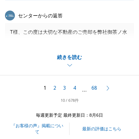
東急リバブル
センターからの返答
T様、この度は大切な不動産のご売却を弊社御茶ノ水
センターにお任せいただきまして誠にありがとうござ
いました。
続きを読む
無事、お取引を終えることができたのはT様のご協力
があったからこそでございます。重ねて御礼申し上げ
ます。
今回のお取引は終わりましたが、別件でもお力になれ
1
2
3
4
68
次へ
…
るように尽力いたします。
10 / 678件
引き続き何卒よろしくお願いいたします。
毎週更新予定 最終更新日：8月6日
『お客様の声』掲載につい
閉じる
最新の評価はこちら
て