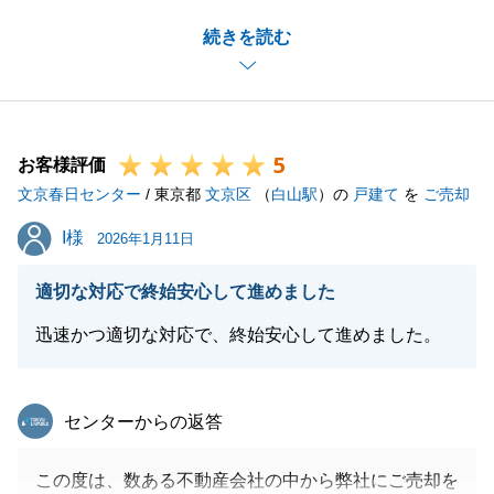
大変感謝申し上げます。
続きを読む
また、温かいお言葉もいただき、重ねてお礼申し上げ
ます。大変励みになります。
ご指摘頂きました内容につきましてはこちらの配慮が
至らず申し訳ありません。
5
頂戴したお言葉を真摯に受け止め、改善してまいりま
お客様評価
文京春日センター
す。
/ 東京都
文京区
（
白山駅
）の
戸建て
を
ご売却
お取引きは完了しておりますが何かございましたらお
I様
I様
2026年1月11日
気軽にお問合せください。
どうぞこれからも宜しくお願い申し上げます。
適切な対応で終始安心して進めました
迅速かつ適切な対応で、終始安心して進めました。
閉じる
東急リバブル
センターからの返答
この度は、数ある不動産会社の中から弊社にご売却を