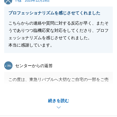
Y様
2025年12月29日
ております。
今後ともよろしくお願い申し上げます。
プロフェッショナリズムを感じさせてくれました
こちらからの連絡や質問に対する反応が早く、またそ
うでありつつ臨機応変な対応をしてくださり、プロフ
閉じる
ェッショナリズムを感じさせてくれました。
本当に感謝しています。
東急リバブル
センターからの返答
この度は、東急リバブルへ大切なご自宅の一部をご売
却いただき誠にありがとうございました。
相続の問題や税金、解体費等々慎重に進める必要のあ
続きを読む
る項目が多かったですが一つ一つ的確に課題を解決で
き私自身嬉しく思います。
今後とも何卒よろしくお願い申し上げます。