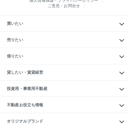
個人情報保護・プライバシーポリシー
ご意見・お問合せ
買いたい
マンションの購入
新築・分譲マンションの購入
売りたい
中古マンションの購入
一戸建ての購入
マンションの売却・査定
新築一戸建ての購入
一戸建ての売却・査定
借りたい
中古一戸建ての購入
土地の売却・査定
土地の購入
スピードAI査定
不動産購入の流れ
物件を借りる
不動産売却について
注目キーワード物件特集
オフィス・店舗の賃貸
貸したい・賃貸経営
不動産査定について
購入ガイド
借りるときの流れ
売却サービス
借りるガイド
不動産売却の流れ
無料賃料査定
多言語対応
不動産買換えの流れ
マンション賃料データ
投資用・事業用不動産
売却ガイド
賃貸管理プラン
English
繁体中文
簡体中文
リロケーションについて
投資用不動産
貸すときの流れ
事業用不動産
不動産お役立ち情報
貸すガイド
マンション投資
投資用マンション
不動産AIアドバイザー Tellus Talk
マンション一棟
マンションライブラリー
オリジナルブランド
アパート経営
人気マンションランキング
アパート投資用物件