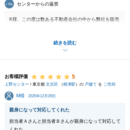
東急リバブル
センターからの返答
K様、この度は数ある不動産会社の中から弊社を販売
窓口へお選び頂き誠にありがとうございました。
微力ながらもK様のお役に立つことができましたこ
続きを読む
と、大変嬉しく光栄に思っております。
今後、不動産に関する事でお困りのことがございまし
たらお気軽にご相談下さいませ。
今回と同じ気持ちで全力でお手伝いさせて頂きます。
5
今後とも末永いお付き合いのほど、宜しくお願いいた
お客様評価
上野センター
します。
/ 東京都
文京区
（
根津駅
）の
戸建て
を
ご売却
M様
M様
2025年12月29日
閉じる
親身になって対応してくれた
担当者Ａさんと担当者Ｂさんが親身になって対応して
くれた。