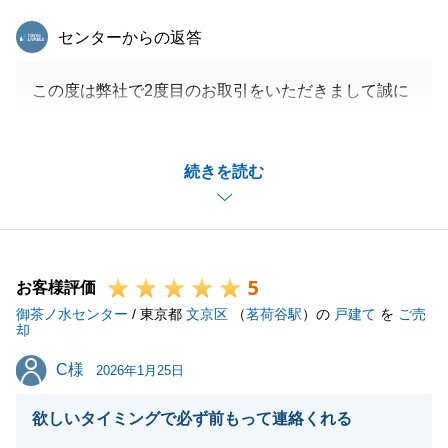
東急リバブル
センターからの返答
この度は弊社で2度目のお取引をいただきまして誠に
ありがとうございました。
無事に取引が完了し私もほっとしております。
続きを読む
突発的なイレギュラーな事態は常日頃起こりうるの
で、そうした場合でも安心して取引が完了できるよう
努めさせていただいております。
機会がございましたら是非また弊社をご利用ください
5
ませ。
お客様評価
御茶ノ水センター
この度はありがとうございました。
/ 東京都
文京区
（
茗荷谷駅
）の
戸建て
を
ご売
却
C様
C様
2026年1月25日
閉じる
欲しいタイミングで必ず前もって連絡くれる