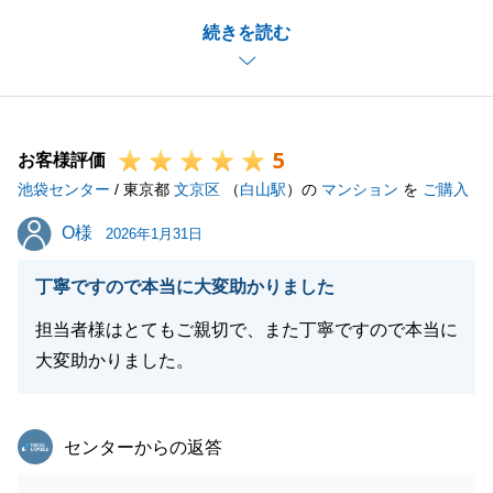
販売期間としては、やや期間を頂く形となってしまい
続きを読む
ましたが、販売方法については、A様にご理解とご協
力を頂き、進めさせて頂いたことで無事にご成約がで
きたと考えております。
また何かございましたら、ぜひ、お気軽にお申しつけ
5
くださいませ。
お客様評価
池袋センター
/ 東京都
文京区
（
白山駅
）の
マンション
を
ご購入
O様
O様
2026年1月31日
閉じる
丁寧ですので本当に大変助かりました
担当者様はとてもご親切で、また丁寧ですので本当に
大変助かりました。
東急リバブル
センターからの返答