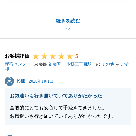
お任せくださり、誠に有難うございました。
お褒めのお言葉をいただき、大変嬉しく思います。
続きを読む
お忙しい中、こちらからの要望にも快く迅速にご対応
いただいたからこそ、トラブル等なくご成約に至るこ
とができました。
今後も不動産に関してお役に立てることがありました
5
ら、お気軽にご用命くださいませ。
お客様評価
新宿センター
私共々、今後とも弊社を末永くご愛顧賜りますようお
/ 東京都
文京区
（
本郷三丁目駅
）の
その他
を
ご売
却
願い申し上げます。
K様
K様
2026年1月1日
お気遣いも行き届いていてありがたかった
閉じる
全般的にとても安心して手続きできました。
お気遣いも行き届いていてありがたかったです。