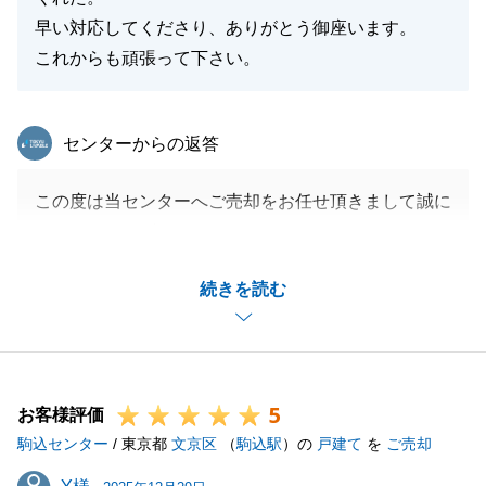
早い対応してくださり、ありがとう御座います。
これからも頑張って下さい。
東急リバブル
センターからの返答
この度は当センターへご売却をお任せ頂きまして誠に
ありがとうございました。
無事にお引渡しを迎えることができ大変うれしく思っ
続きを読む
ております。
また、いつも快くお電話、対面でのお打ち合わせでの
お時間を頂きまして本当にありがとうございました。
M様の担当としてご売却をお手伝いすることができて
5
大変うれしく思っております。
お客様評価
駒込センター
ご自宅のリフォーム等、また何かお力になれることが
/ 東京都
文京区
（
駒込駅
）の
戸建て
を
ご売却
ございましたら、是非、ご連絡を頂戴できればと思っ
Y様