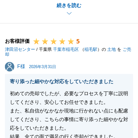
続きを読む
温かいお言葉をいただき、大変励みになります。
ご所有のマンションが予想よりも早くご売却でき、ご
満足いただけるお取引となりましたこと、私どもも大
変嬉しく思っております。
5
今後もお客様に寄り添い、誠意ある対応を心掛けてま
お客様評価
津田沼センター
いります。
/ 千葉県
千葉市稲毛区
（
稲毛駅
）の
土地
を
ご売
却
またお困りの際などは是非ご用命くださいませ。
F様
F様
今後とも宜しくお願い申し上げます。
2026年3月31日
寄り添った細やかな対応をしていただきました
初めての売却でしたが、必要なプロセスを丁寧に説明
閉じる
してくださり、安心してお任せできました。
また、私自信がなかなか現地に行かれない点にも配慮
してくださり、こちらの事情に寄り添った細やかな対
応をしていただきました。
結果、全ての面で満足の行く売却ができました。