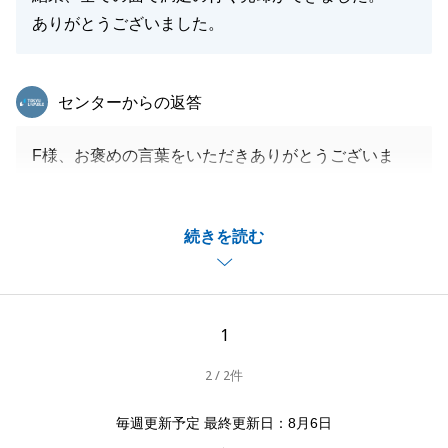
ありがとうございました。
東急リバブル
センターからの返答
F様、お褒めの言葉をいただきありがとうございま
す。
営業に携わるものとして、最上級のお言葉で今後の励
続きを読む
みとさせていただきます。
今後もお気づきの点や、ご用命がありましたらお気軽
にご相談ください。
1
2 / 2件
閉じる
毎週更新予定 最終更新日：8月6日