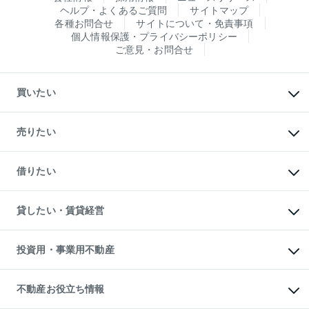
ヘルプ・よくあるご質問
サイトマップ
各種お問合せ
サイトについて・免責事項
個人情報保護・プライバシーポリシー
ご意見・お問合せ
買いたい
マンションの購入
新築・分譲マンションの購入
売りたい
中古マンションの購入
一戸建ての購入
マンションの売却・査定
新築一戸建ての購入
一戸建ての売却・査定
借りたい
中古一戸建ての購入
土地の売却・査定
土地の購入
スピードAI査定
不動産購入の流れ
物件を借りる
不動産売却について
注目キーワード物件特集
オフィス・店舗の賃貸
貸したい・賃貸経営
不動産査定について
購入ガイド
借りるときの流れ
売却サービス
借りるガイド
不動産売却の流れ
無料賃料査定
多言語対応
不動産買換えの流れ
マンション賃料データ
投資用・事業用不動産
売却ガイド
賃貸管理プラン
English
繁体中文
簡体中文
リロケーションについて
投資用不動産
貸すときの流れ
事業用不動産
不動産お役立ち情報
貸すガイド
マンション投資
投資用マンション