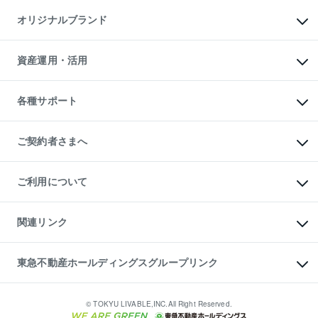
不動産AIアドバイザー Tellus Talk
マンション一棟
マンションライブラリー
オリジナルブランド
アパート経営
人気マンションランキング
アパート投資用物件
暮らしに役立つ不動産メディア

収益物件
当社売主リノベーションマンション
「Lnote」
ビル購入（ビル一棟）
一棟リノベーションマンション

資産運用・活用
不動産相場・不動産価格情報
投資用不動産の売却査定
L`GENTE（ルジェンテ）
不動産売却FAQ
事業用不動産の売却査定
区分リノベーションマンション

不動産コラム・ニュース
等価交換事業
海外不動産
Lideas（リディアス）
不動産用語集
不動産M&A
各種サポート
投資用一棟レジデンスWELL

不動産なんでもネット相談室
アセットマネジメント・出資
SQUARE（ウェルスクエア）
住まいの税金
不動産小口投資

シニア向けサポート
物件一括検索（購入＆賃貸）
LEGACIA（レガシア）
相続サポート
ご契約者さまへ
リフォームサポート
ご契約者さまサポートメニュー
ご紹介・再契約特典
ご利用について
入居者様専用-各種ご案内（賃貸）
東急こすもす会「こすもすWeb」
本人確認に関するお客様へのお願い
金融商品取引について
関連リンク
東急リバブル ソーシャルメディアポリシー
ご意見・お問い合わせ（金融商品取引専用の相談・お問い合わせ窓口）
すまいValue
保険募集におけるプライバシー・ポリシー
これからご結婚される方に東急百貨店のブライダルクラブ
東急不動産ホールディングスグループリンク
ダイレクトメール（郵送物）・Eメールなどの送付停止について
人材サービスのご用命は 東急リバブルスタッフ株式会社まで
宅地建物取引業者の皆様へ
東北の逸品を贈ります 東北すぐれものセレクション
東急不動産
民泊の開業・運営のご相談は「ReINN株式会社」まで
東急コミュニティー
© TOKYU LIVABLE,INC.All Right Reserved.
東急リバブル