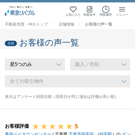
お気に入り
検索条件
閲覧履歴
メニュー
不動産売買・仲介トップ
店舗情報
お客様の声一覧
お客様の声一覧
売買
表示はアンケート回収日順（回収日が同じ場合は評価が高い順）
5
お客様評価
幕張ベイタウンセンター
/ 千葉県
千葉市稲毛区
（
稲毛駅
）の
マン