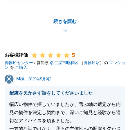
頂きまして誠にありがとうございました。
無事に物件のご売却ができましたこと、大変嬉しく思
続きを読む
います。
M様にはご内覧対応や処理のご準備等、お忙しい中迅
速にご対応頂き、スムーズに手続きを進めることがで
きました。重ねて感謝申し上げます。
5
また何かお困りごとがございましたら、お気軽にご連
お客様評価
御器所センター
絡ください。
/ 愛知県
名古屋市昭和区
（
御器所駅
）の
マンショ
ン
を
ご購入
今後とも何卒よろしくお願いいたします。
M様
M様
2025年5月9日
配慮を欠かさず話をしてくださいました
閉じる
幅広い物件で探していましたが、選ぶ軸の選定から内
見の物件を決定し契約まで、深いご知見と経験から適
切なアドバイスを頂きました。
一方的な話ではなく、我々の主体性への配慮を欠かさ