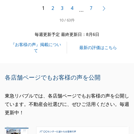
とは色々なお話をさせていただくことができ、素敵な
1
2
3
4
7
次へ
…
ご縁となりました。
10 / 63件
引き続き、M様ご家族のサポートをさせていただきま
すので、何かご不明な点等ございましたら、些細なこ
毎週更新予定 最終更新日：8月6日
とでも構いませんので、いつでもお申し付けくださ
『お客様の声』掲載につい
い。
最新の評価はこちら
て
今後とも宜しくお願いいたします。
各店舗ページでもお客様の声を公開
閉じる
東急リバブルでは、各店舗ページでもお客様の声を公開し
ています。不動産会社選びに、ぜひご活用ください。毎週
更新中！