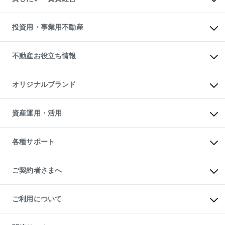
購入ガイド
借りるときの流れ
売却サービス
借りるガイド
不動産売却の流れ
無料賃料査定
多言語対応
不動産買換えの流れ
マンション賃料データ
投資用・事業用不動産
売却ガイド
賃貸管理プラン
English
繁体中文
簡体中文
リロケーションについて
投資用不動産
貸すときの流れ
事業用不動産
不動産お役立ち情報
貸すガイド
マンション投資
投資用マンション
不動産AIアドバイザー Tellus Talk
マンション一棟
マンションライブラリー
オリジナルブランド
アパート経営
人気マンションランキング
アパート投資用物件
暮らしに役立つ不動産メディア

収益物件
当社売主リノベーションマンション
「Lnote」
ビル購入（ビル一棟）
一棟リノベーションマンション

資産運用・活用
不動産相場・不動産価格情報
投資用不動産の売却査定
L`GENTE（ルジェンテ）
不動産売却FAQ
事業用不動産の売却査定
区分リノベーションマンション

不動産コラム・ニュース
等価交換事業
海外不動産
Lideas（リディアス）
不動産用語集
不動産M&A
各種サポート
投資用一棟レジデンスWELL

不動産なんでもネット相談室
アセットマネジメント・出資
SQUARE（ウェルスクエア）
住まいの税金
不動産小口投資

シニア向けサポート
物件一括検索（購入＆賃貸）
LEGACIA（レガシア）
相続サポート
ご契約者さまへ
リフォームサポート
ご契約者さまサポートメニュー
ご紹介・再契約特典
ご利用について
入居者様専用-各種ご案内（賃貸）
東急こすもす会「こすもすWeb」
本人確認に関するお客様へのお願い
金融商品取引について