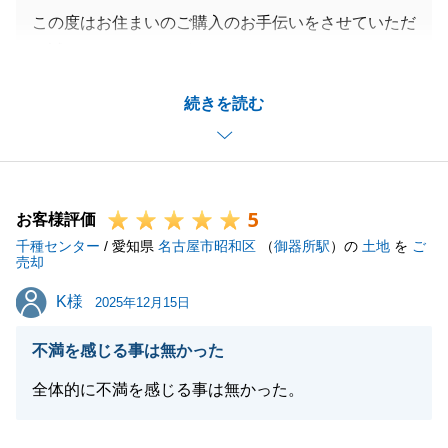
この度はお住まいのご購入のお手伝いをさせていただ
き誠にありがとうございます。
いつも頼っていただき大変うれしく思います。
続きを読む
もう何度目のお手伝いでしょうか。いつもスムーズな
お取引で安心いたします。
また機会がありましたら東急リバブルにご相談いただ
けますと幸いです。
5
今後とも末永いお付き合いのほどよろしくお願いいた
お客様評価
千種センター
します。
/ 愛知県
名古屋市昭和区
（
御器所駅
）の
土地
を
ご
売却
K様
K様
2025年12月15日
閉じる
不満を感じる事は無かった
全体的に不満を感じる事は無かった。