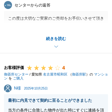
東急リバブル
センターからの返答
この度は大切なご実家のご売却をお手伝いさせて頂き
まして有難うございました。
K様にはご遠方でのメール・電話・郵送のご対応頂き
続きを読む
大変感謝しております。
今後ともご相談事がございましたらお気軽にご相談頂
けますと大変嬉しく存じます。
4
お客様評価
御器所センター
/ 愛知県
名古屋市昭和区
（
御器所駅
）の
マンショ
閉じる
ン
を
ご購入
N様
N様
2025年10月25日
最初に内見できて契約に至ることができました
当方の条件に合致した物件が出た時にすぐに連絡を頂