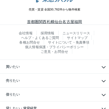
売買・賃貸 全国30,762件から物件検索
首都圏
関西
札幌
仙台
名古屋
福岡
会社情報
採用情報
ニュースリリース
ヘルプ・よくあるご質問
サイトマップ
各種お問合せ
サイトについて・免責事項
個人情報保護・プライバシーポリシー
ご意見・お問合せ
買いたい
マンションの購入
新築・分譲マンションの購入
売りたい
中古マンションの購入
一戸建ての購入
マンションの売却・査定
新築一戸建ての購入
一戸建ての売却・査定
借りたい
中古一戸建ての購入
土地の売却・査定
土地の購入
スピードAI査定
不動産購入の流れ
物件を借りる
不動産売却について
注目キーワード物件特集
オフィス・店舗の賃貸
貸したい・賃貸経営
不動産査定について