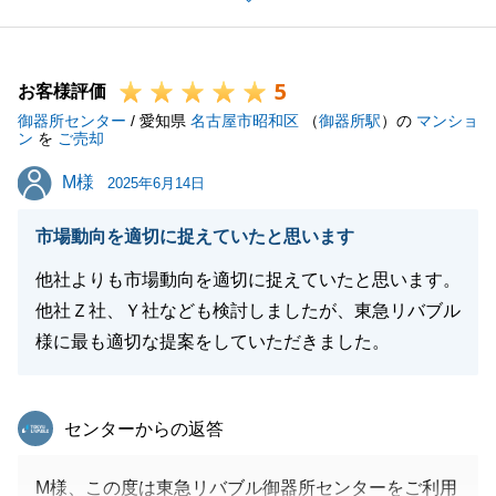
嬉しく存じます。
今後とも、より一層ご期待に添えるご提案とサービス
5
に努めてまいります。
お客様評価
御器所センター
また不動産に関してお困りごとやご相談がございまし
/ 愛知県
名古屋市昭和区
（
御器所駅
）の
マンショ
ン
を
ご売却
たら、どうぞお気軽にご連絡ください。
M様
M様
2025年6月14日
市場動向を適切に捉えていたと思います
閉じる
他社よりも市場動向を適切に捉えていたと思います。
他社Ｚ社、Ｙ社なども検討しましたが、東急リバブル
様に最も適切な提案をしていただきました。
東急リバブル
センターからの返答
M様、この度は東急リバブル御器所センターをご利用