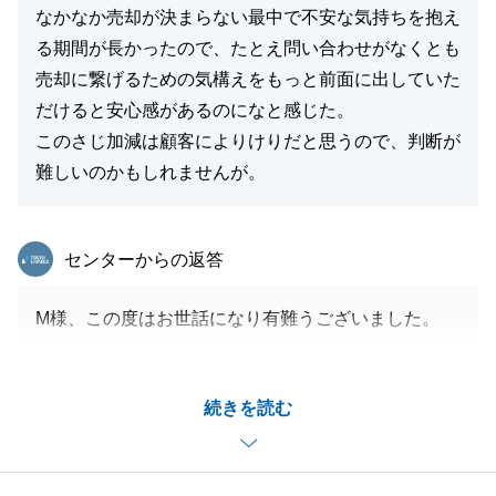
なかなか売却が決まらない最中で不安な気持ちを抱え
る期間が長かったので、たとえ問い合わせがなくとも
売却に繋げるための気構えをもっと前面に出していた
だけると安心感があるのになと感じた。
このさじ加減は顧客によりけりだと思うので、判断が
難しいのかもしれませんが。
東急リバブル
センターからの返答
M様、この度はお世話になり有難うございました。
販売開始以降なかなか引き合いが無かったためご不安
になられたかもしれませんが、無事に気に入ってくだ
続きを読む
さった方かたお申込みが入りご契約に至ることができ
ました。
いつもお忙しいところ迅速にご対応をいただいてお