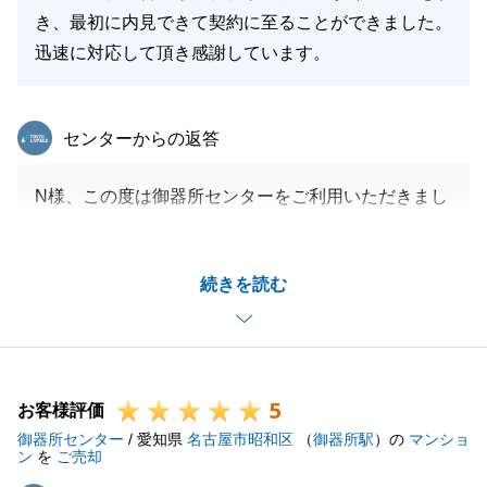
き、最初に内見できて契約に至ることができました。
迅速に対応して頂き感謝しています。
東急リバブル
センターからの返答
N様、この度は御器所センターをご利用いただきまし
てありがとうございました。
無事に素敵なご新居が見つかりましたこと、非常に嬉
続きを読む
しく思います。
N様のご協力のおかげで、お取引を円滑に進めること
ができました。ありがとうございました。
今後もご不明な点やご相談などがございましたら、い
5
つでもお気軽にお申し付けください。
お客様評価
御器所センター
引き続きよろしくお願いいたします。
/ 愛知県
名古屋市昭和区
（
御器所駅
）の
マンショ
ン
を
ご売却