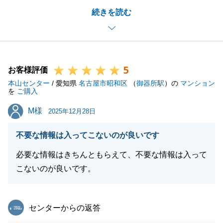
続きを読む
協力頂き、スムーズにお取引をすることができまし
た。
今後も何かお困りごとがございましたら、いつでもお
気軽にご相談ください。
5
引き続きどうぞよろしくお願いいたします。
お客様評価
本山センター
/ 愛知県
名古屋市昭和区
（
御器所駅
）の
マンション
を
ご購入
M様
M様
2025年12月28日
閉じる
不要な情報は入ってこないのが良いです
必要な情報はきちんともらえて、不要な情報は入って
こないのが良いです。
東急リバブル
センターからの返答