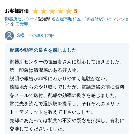
り、ありがとうございました。
5
また、私の改善点やご指摘事項もいただき、感謝申し
お客様評価
御器所センター
上げます。後手の連絡となってしまったことや必要書
/ 愛知県
名古屋市昭和区
（
御器所駅
）の
マンショ
ン
を
ご売却
類について、大変申し訳ございませんでした。
S様
S様
今後も一層のサービス向上に向けて、いただいたお言
2025年8月29日
葉を胸に誠心誠意努力をしてまいる所存です。
配慮や効率の良さを感じました
また今後におかれましても不動産に関する事が有りま
したら是非お声がけをいただけますと幸甚でございま
御器所センターの担当者さんに対応して頂きました。
す。
第一印象は清潔感のある好人物。
引き続きとも宜しくお願いいたします。
説明や報告が非常にわかりやすく無駄がない。
遠隔地からのやり取りでしたが、電話連絡の前に資料
をメールで送付、配慮や効率の良さを感じました。
常に先を読んで選択肢を提示し、それぞれのメリッ
閉じる
ト・デメリットを教えて下さいました。
売却にあたっては私共の不安や疑念を払拭し、有利に
交渉してくださいました。