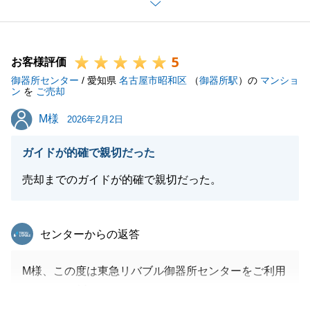
思います。
今後もご不明点やご相談などがございましたら、いつ
でもお気軽にお申し付けくださいませ。
5
引き続きどうぞよろしくお願いいたします。
お客様評価
御器所センター
/ 愛知県
名古屋市昭和区
（
御器所駅
）の
マンショ
ン
を
ご売却
M様
M様
2026年2月2日
閉じる
ガイドが的確で親切だった
売却までのガイドが的確で親切だった。
東急リバブル
センターからの返答
M様、この度は東急リバブル御器所センターをご利用
頂きまして誠にありがとうございました。
M様には書類のご準備やお手続きの日程調整などにご