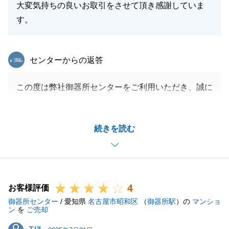
大変気持ちの良いお取引をさせて頂き感謝していま
す。
東急リバブル
センターからの返答
この度は弊社御器所センターをご利用いただき、誠に
ありがとうございます。
対応にご満足いただけたとのこと、大変嬉しく思いま
続きを読む
す。
S様からの温かいお言葉が、何よりの励みとなりま
す。
今後とも、お客様にご安心いただけるサービスを提供
4
できるよう努めてまいります。
お客様評価
御器所センター
また不動産に関するお悩みやご相談事などがございま
/ 愛知県
名古屋市昭和区
（
御器所駅
）の
マンショ
ン
を
ご売却
したら、お気軽にご連絡くださいませ。
T様