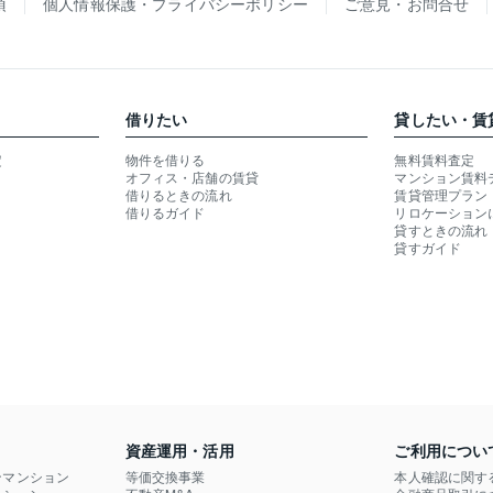
項
個人情報保護・プライバシーポリシー
ご意見・お問合せ
借りたい
貸したい・賃
定
物件を借りる
無料賃料査定
オフィス・店舗の賃貸
マンション賃料
借りるときの流れ
賃貸管理プラン
借りるガイド
リロケーション
貸すときの流れ
貸すガイド
資産運用・活用
ご利用につい
ンマンション
等価交換事業
本人確認に関す