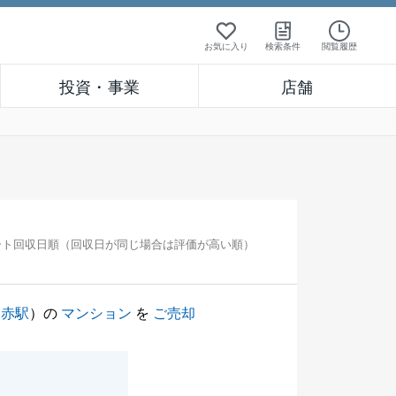
お気に入り
検索条件
閲覧履歴
投資・事業
店舗
ート回収日順（回収日が同じ場合は評価が高い順）
日赤駅
）の
マンション
を
ご売却