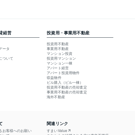
貸経営
投資用・事業用不動産
投資用不動産
データ
事業用不動産
マンション投資
について
投資用マンション
マンション一棟
アパート経営
アパート投資用物件
収益物件
ビル購入（ビル一棟）
投資用不動産の売却査定
事業用不動産の売却査定
海外不動産
て
関連リンク
るお客様へのお願い
すまいValue