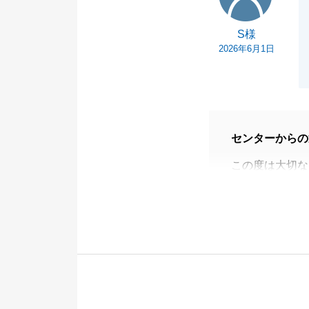
S様
2026年6月1日
センターからの
この度は大切な
がとうございま
S様のご協力の
今後不動産に関
ださいませ。
今後とも何卒よ