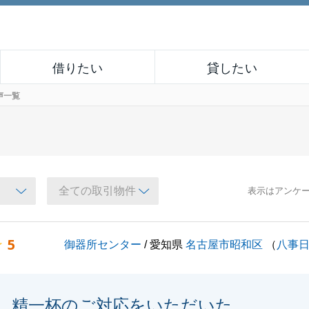
借りたい
貸したい
声一覧
表示はアンケ
5
御器所センター
/ 愛知県
名古屋市昭和区
（
八事
精一杯のご対応をいただいた