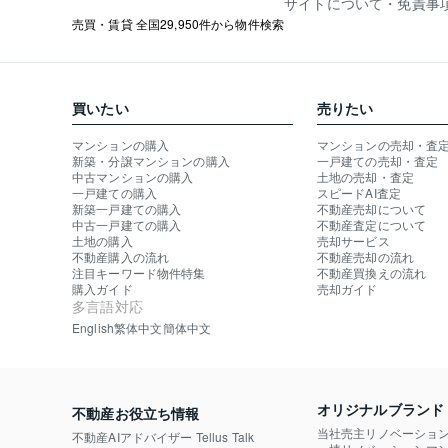
サイトについて・免責事
売買・賃貸 全国29,950件から物件検索
買いたい
売りたい
マンションの購入
マンションの売却・査
新築・分譲マンションの購入
一戸建ての売却・査定
中古マンションの購入
土地の売却・査定
一戸建ての購入
スピードAI査定
新築一戸建ての購入
不動産売却について
中古一戸建ての購入
不動産査定について
土地の購入
売却サービス
不動産購入の流れ
不動産売却の流れ
注目キーワード物件特集
不動産買換えの流れ
購入ガイド
売却ガイド
多言語対応
English
繁体中文
簡体中文
オリジナルブランド
不動産お役立ち情報
当社売主リノベーショ
不動産AIアドバイザー Tellus Talk