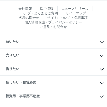
会社情報
採用情報
ニュースリリース
ヘルプ・よくあるご質問
サイトマップ
各種お問合せ
サイトについて・免責事項
個人情報保護・プライバシーポリシー
ご意見・お問合せ
買いたい
マンションの購入
新築・分譲マンションの購入
売りたい
中古マンションの購入
一戸建ての購入
マンションの売却・査定
新築一戸建ての購入
一戸建ての売却・査定
借りたい
中古一戸建ての購入
土地の売却・査定
土地の購入
スピードAI査定
不動産購入の流れ
物件を借りる
不動産売却について
注目キーワード物件特集
オフィス・店舗の賃貸
貸したい・賃貸経営
不動産査定について
購入ガイド
借りるときの流れ
売却サービス
借りるガイド
不動産売却の流れ
無料賃料査定
多言語対応
不動産買換えの流れ
マンション賃料データ
投資用・事業用不動産
売却ガイド
賃貸管理プラン
English
繁体中文
簡体中文
リロケーションについて
投資用不動産
貸すときの流れ