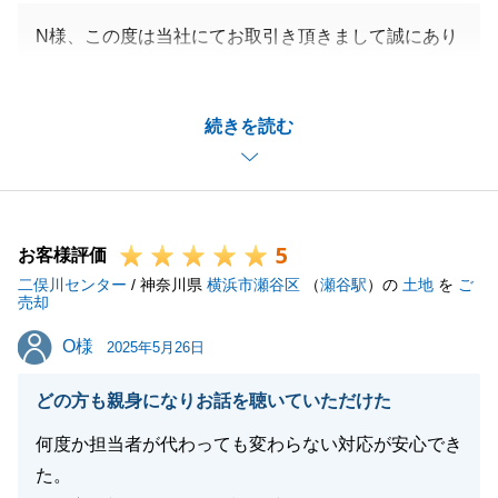
N様、この度は当社にてお取引き頂きまして誠にあり
がとうございました。
また、海外からのお手続きにも関わらず、いつも迅速
続きを読む
にご対応いただきましたおかげで、無事にご決済、お
引渡しを迎えることができました事、重ねて御礼申し
上げます。
今後も不動産に関してお困りの事がございましたら、
5
いつでもお気軽にご連絡くださいませ。
お客様評価
二俣川センター
あらためまして、今回は本当にありがとうございまし
/ 神奈川県
横浜市瀬谷区
（
瀬谷駅
）の
土地
を
ご
売却
た。
O様
O様
2025年5月26日
どの方も親身になりお話を聴いていただけた
閉じる
何度か担当者が代わっても変わらない対応が安心でき
た。