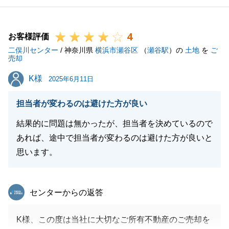
からも少し距離があるエリアであったため、なかなか
購入希望が入らない状態が続き、当方も心配しており
4
ました。
お客様評価
二俣川センター
色々とお打合せさせていただいた中で、価格のご変更
/ 神奈川県
横浜市瀬谷区
（
瀬谷駅
）の
土地
を
ご
売却
にも協力いただき、結果的に予算オーバーであきらめ
K様
K様
かけていた購入希望の方を拾うことができました。
2025年6月11日
新築マンションへの入居にはまだ少しお時間がありま
担当者が変わるのは避けた方が良い
すので、今後とも引き続き何卒宜しくお願い申し上げ
ます。
結果的に問題は無かったが、担当者を決めているので
あれば、途中で担当者が変わるのは避けた方が良いと
思います。
閉じる
東急リバブル
センターからの返答
K様、この度は当社に大切なご所有不動産のご売却を