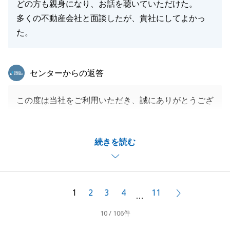
どの方も親身になり、お話を聴いていただけた。
多くの不動産会社と面談したが、貴社にしてよかっ
た。
東急リバブル
センターからの返答
この度は当社をご利用いただき、誠にありがとうござ
いました。
当社都合により、担当者が変更となり申し訳ございま
続きを読む
せんでした。
O様のご協力の甲斐もあり、大変スムーズなお取引と
なりました。
また何かお困りごとがございましたらお気軽にお申し
1
2
3
4
11
次へ
…
付けくださいませ。
10 / 106件
引き続き、何卒、よろしくお願い申し上げます。