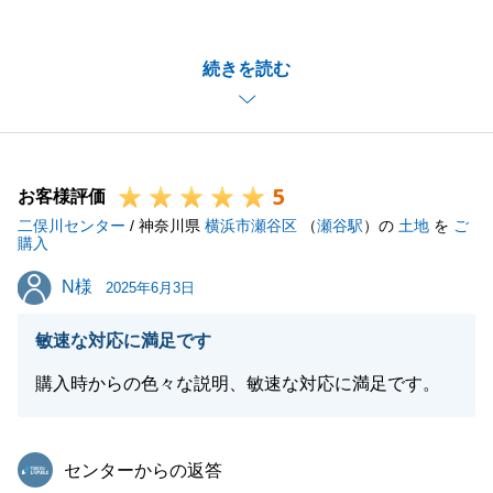
お任せ頂きましてありがとうございました。
当社の人事異動でご心配をおかけいたしまして、誠に
続きを読む
申し訳ございませんでした。
今後は当社の方でも担当変更時の対応について改善に
努めてまいります。
また、今後も不動産に関してお困りの事がございまし
5
たら、いつでもお声かけくださいませ。
お客様評価
二俣川センター
何卒、よろしくお願いいたします。
/ 神奈川県
横浜市瀬谷区
（
瀬谷駅
）の
土地
を
ご
購入
N様
N様
2025年6月3日
閉じる
敏速な対応に満足です
購入時からの色々な説明、敏速な対応に満足です。
東急リバブル
センターからの返答