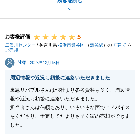
続きを読む
最終的に、非常に素敵な物件に巡り合われたこと、私
も自分のことのように嬉しく感じております。
今後も、お住まいに関して何かお困りごとやご相談が
ございましたら、いつでもお気軽にお申し付けくださ
5
い。
お客様評価
二俣川センター
F様の新しい生活が素晴らしいものとなりますよう、
/ 神奈川県
横浜市瀬谷区
（
瀬谷駅
）の
戸建て
を
ご売却
心よりお祈り申し上げます。
N様
N様
2025年12月15日
周辺情報や近況も頻繁に連絡いただきました
閉じる
東急リバブルさんは他社より参考資料も多く、周辺情
報や近況も頻繁に連絡いただきました。
担当者さんは信頼もあり、いろいろな面でアドバイス
をくださり、予定してたよりも早く家の売却ができま
した。