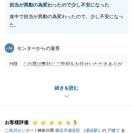
担当が異動の為変わったので少し不安になった
途中で担当が異動の為変わったので、少し不安になっ
た。
東急リバブル
センターからの返答
H様、この度は弊社にご売却をお任せいただきありが
とうございました。
また、前任者の人事異動に伴い、担当変更でご不安な
続きを読む
思いをさせてしまい、申し訳ございませんでした。
担当変更後もスムーズに手続きが進められたのは、H
様の多大なご協力があって進めることができました。
今後ともH様のお手伝いできることがございましたら
5
お申し付けくださいませ。
お客様評価
二俣川センター
どうぞよろしくお願い申し上げます。
/ 神奈川県
横浜市瀬谷区
（
瀬谷駅
）の
戸建て
を