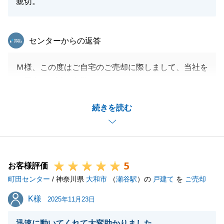
親切。
東急リバブル
センターからの返答
Ｍ様、この度はご自宅のご売却に際しまして、当社を
ご用命頂き誠に有難うございました。
Ｍ様におかれましては契約後、お引き渡しまでの間に
続きを読む
手続きをなさっていただくことが多々ありましたが、
お仕事柄、ご多忙であるにも関わらずスムーズに対応
していただき有難うございました。
また、何か不動産のことでご相談がございましたら是
5
非ご用命くださいませ。
お客様評価
町田センター
/ 神奈川県
大和市
（
瀬谷駅
）の
戸建て
を
ご売却
K様
K様
2025年11月23日
閉じる
迅速に動いてくれて大変助かりました