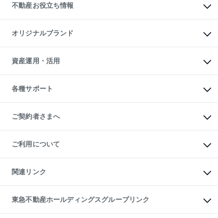
事業用不動産
不動産お役立ち情報
貸すガイド
マンション投資
投資用マンション
不動産AIアドバイザー Tellus Talk
マンション一棟
マンションライブラリー
オリジナルブランド
アパート経営
人気マンションランキング
アパート投資用物件
暮らしに役立つ不動産メディア

収益物件
当社売主リノベーションマンション
「Lnote」
ビル購入（ビル一棟）
一棟リノベーションマンション

資産運用・活用
不動産相場・不動産価格情報
投資用不動産の売却査定
L`GENTE（ルジェンテ）
不動産売却FAQ
事業用不動産の売却査定
区分リノベーションマンション

不動産コラム・ニュース
等価交換事業
海外不動産
Lideas（リディアス）
不動産用語集
不動産M&A
各種サポート
投資用一棟レジデンスWELL

不動産なんでもネット相談室
アセットマネジメント・出資
SQUARE（ウェルスクエア）
住まいの税金
不動産小口投資

シニア向けサポート
物件一括検索（購入＆賃貸）
LEGACIA（レガシア）
相続サポート
ご契約者さまへ
リフォームサポート
ご契約者さまサポートメニュー
ご紹介・再契約特典
ご利用について
入居者様専用-各種ご案内（賃貸）
東急こすもす会「こすもすWeb」
本人確認に関するお客様へのお願い
金融商品取引について
関連リンク
東急リバブル ソーシャルメディアポリシー
ご意見・お問い合わせ（金融商品取引専用の相談・お問い合わせ窓口）
すまいValue
保険募集におけるプライバシー・ポリシー
これからご結婚される方に東急百貨店のブライダルクラブ
東急不動産ホールディングスグループリンク
ダイレクトメール（郵送物）・Eメールなどの送付停止について
人材サービスのご用命は 東急リバブルスタッフ株式会社まで
宅地建物取引業者の皆様へ
東北の逸品を贈ります 東北すぐれものセレクション
東急不動産