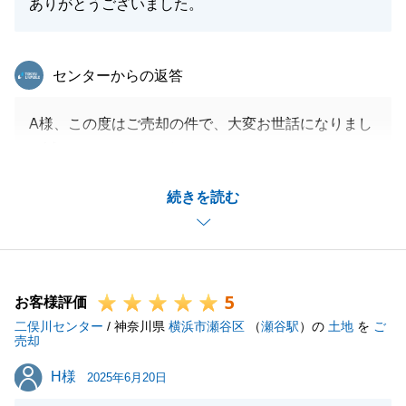
ありがとうございました。
東急リバブル
センターからの返答
A様、この度はご売却の件で、大変お世話になりまし
て誠にありがとうございました。
途中ご心配をおかけしたかと存じますが、無事にお引
続きを読む
渡しまでできまして幸いです。
また何か不動産のご相談がございましたらご連絡くだ
さい。よろしくお願いします。
5
お客様評価
二俣川センター
/ 神奈川県
横浜市瀬谷区
（
瀬谷駅
）の
土地
を
ご
閉じる
売却
H様
H様
2025年6月20日