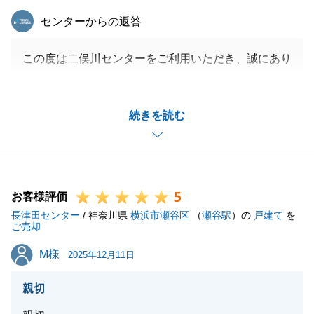
東急リバブル
センターからの返答
この度は二俣川センターをご利用いただき、誠にあり
がとうございました。
代理人であるH様ご夫妻のご協力の甲斐もあり、大変
続きを読む
スムーズなお取引となりました。
また何かお困りごとがございましたらお気軽にお申し
付けください。
引き続き、何卒、よろしくお願い申し上げます。
5
お客様評価
長津田センター
/ 神奈川県
横浜市瀬谷区
（
瀬谷駅
）の
戸建て
を
ご売却
閉じる
M様
M様
2025年12月11日
親切