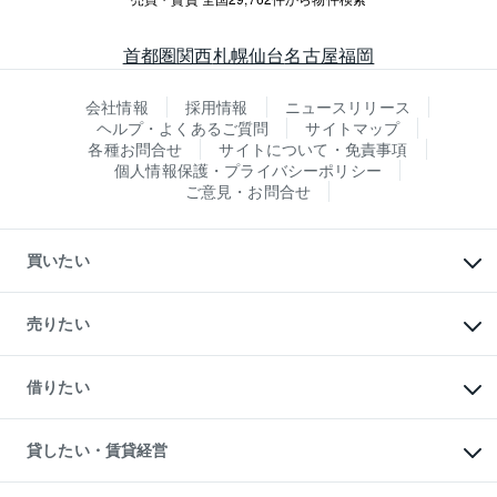
首都圏
関西
札幌
仙台
名古屋
福岡
会社情報
採用情報
ニュースリリース
ヘルプ・よくあるご質問
サイトマップ
各種お問合せ
サイトについて・免責事項
個人情報保護・プライバシーポリシー
ご意見・お問合せ
買いたい
マンションの購入
新築・分譲マンションの購入
売りたい
中古マンションの購入
一戸建ての購入
マンションの売却・査定
新築一戸建ての購入
一戸建ての売却・査定
借りたい
中古一戸建ての購入
土地の売却・査定
土地の購入
スピードAI査定
不動産購入の流れ
物件を借りる
不動産売却について
注目キーワード物件特集
オフィス・店舗の賃貸
貸したい・賃貸経営
不動産査定について
購入ガイド
借りるときの流れ
売却サービス
借りるガイド
不動産売却の流れ
無料賃料査定