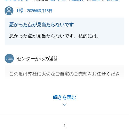
T様
T様
2026年3月15日
悪かった点が見当たらないです
悪かった点が見当たらないです、私的には。
東急リバブル
センターからの返答
この度は弊社に大切なご自宅のご売却をお任せくださ
り、誠にありがとうございました。
ご相談をいただいてから約半年のお付き合いとなりま
続きを読む
したが、
無事にお取引を完了することができ、T様の担当とし
て安心いたしました。
T様には弊社、買主様からのご提案に柔軟にご対応い
1