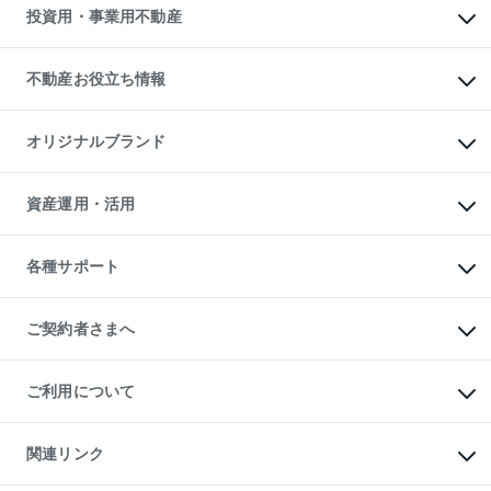
多言語対応
不動産買換えの流れ
マンション賃料データ
投資用・事業用不動産
売却ガイド
賃貸管理プラン
English
繁体中文
簡体中文
リロケーションについて
投資用不動産
貸すときの流れ
事業用不動産
不動産お役立ち情報
貸すガイド
マンション投資
投資用マンション
不動産AIアドバイザー Tellus Talk
マンション一棟
マンションライブラリー
オリジナルブランド
アパート経営
人気マンションランキング
アパート投資用物件
暮らしに役立つ不動産メディア

収益物件
当社売主リノベーションマンション
「Lnote」
ビル購入（ビル一棟）
一棟リノベーションマンション

資産運用・活用
不動産相場・不動産価格情報
投資用不動産の売却査定
L`GENTE（ルジェンテ）
不動産売却FAQ
事業用不動産の売却査定
区分リノベーションマンション

不動産コラム・ニュース
等価交換事業
海外不動産
Lideas（リディアス）
不動産用語集
不動産M&A
各種サポート
投資用一棟レジデンスWELL

不動産なんでもネット相談室
アセットマネジメント・出資
SQUARE（ウェルスクエア）
住まいの税金
不動産小口投資

シニア向けサポート
物件一括検索（購入＆賃貸）
LEGACIA（レガシア）
相続サポート
ご契約者さまへ
リフォームサポート
ご契約者さまサポートメニュー
ご紹介・再契約特典
ご利用について
入居者様専用-各種ご案内（賃貸）
東急こすもす会「こすもすWeb」
本人確認に関するお客様へのお願い
金融商品取引について
関連リンク
東急リバブル ソーシャルメディアポリシー
ご意見・お問い合わせ（金融商品取引専用の相談・お問い合わせ窓口）