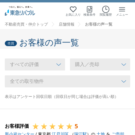
お気に入り
検索条件
閲覧履歴
メニュー
不動産売買・仲介トップ
店舗情報
お客様の声一覧
お客様の声一覧
売買
表示はアンケート回収日順（回収日が同じ場合は評価が高い順）
5
お客様評価
新小岩センター
/ 東京都
江戸川区
（
瑞江駅
）の
土地
を
ご売却