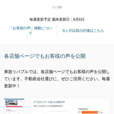
ただけたおかげで、無事スムーズにお取り引きを完了
1 / 1件
することが出来ました。
重ねて御礼申し上げます。
毎週更新予定 最終更新日：8月6日
今後とも、不動産に関することでご不明点やご相談事
『お客様の声』掲載につい
等ございましたら、いつでもお気軽にご連絡いただけ
6ヶ月以前の評価はこちら
て
ますと幸いです。
引き続き、何卒よろしくお願いいたします。
各店舗ページでもお客様の声を公開
閉じる
東急リバブルでは、各店舗ページでもお客様の声を公開し
ています。不動産会社選びに、ぜひご活用ください。毎週
更新中！