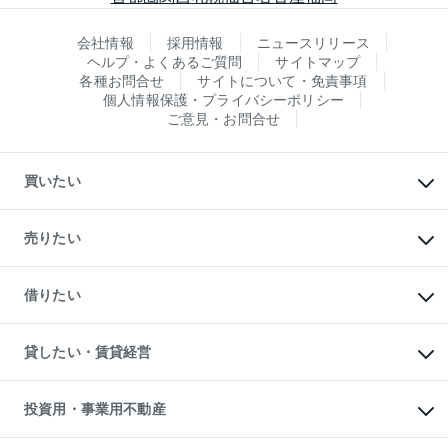
会社情報
採用情報
ニュースリリース
ヘルプ・よくあるご質問
サイトマップ
各種お問合せ
サイトについて・免責事項
個人情報保護・プライバシーポリシー
ご意見・お問合せ
買いたい
マンションの購入
新築・分譲マンションの購入
売りたい
中古マンションの購入
一戸建ての購入
マンションの売却・査定
新築一戸建ての購入
一戸建ての売却・査定
借りたい
中古一戸建ての購入
土地の売却・査定
土地の購入
スピードAI査定
不動産購入の流れ
物件を借りる
不動産売却について
注目キーワード物件特集
オフィス・店舗の賃貸
貸したい・賃貸経営
不動産査定について
購入ガイド
借りるときの流れ
売却サービス
借りるガイド
不動産売却の流れ
無料賃料査定
多言語対応
不動産買換えの流れ
マンション賃料データ
投資用・事業用不動産
売却ガイド
賃貸管理プラン
English
繁体中文
簡体中文
リロケーションについて
投資用不動産