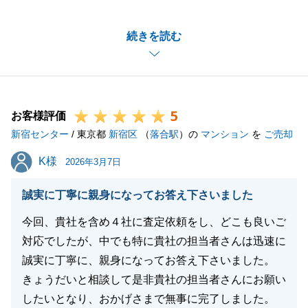
ご契約～お引渡し迄お時間長く空きましたが、N様の
続きを読む
ご協力により無事にすべての手続きが完了いたしまし
た。
また何かお困りこのことがございましたら、お気軽に
ご相談下さい。
5
お客様評価
新宿センター
/ 東京都
新宿区
（
落合駅
）の
マンション
を
ご売却
閉じる
K様
K様
2026年3月7日
誠実に丁寧に親身になってお答え下さいました
今回、貴社を含め４社に査定依頼をし、どこも良いご
対応でしたが、中でも特に貴社の担当者さんは迅速に
誠実に丁寧に、親身になってお答え下さいました。
きょうだいと相談して是非貴社の担当者さんにお願い
したいとなり、おかげさまで無事に完了しました。