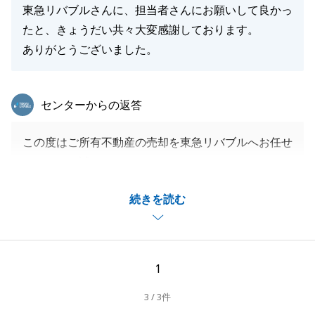
東急リバブルさんに、担当者さんにお願いして良かっ
たと、きょうだい共々大変感謝しております。
ありがとうございました。
東急リバブル
センターからの返答
この度はご所有不動産の売却を東急リバブルへお任せ
いただき、誠にありがとうございました。
K様のご協力のおかげで、無事お取引を完了させるこ
続きを読む
とができました。
遠方にお住まいにもかかわらず、お打ち合わせ等で何
度もお越しいただきましたこと、重ねてお礼申し上げ
ます。
1
今後も不動産関連でお悩みのことがございましたら、
3 / 3件
お気軽にご相談くださいませ。