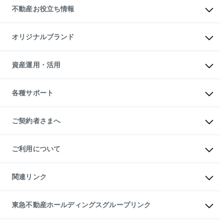
貸すときの流れ
事業用不動産
不動産お役立ち情報
貸すガイド
マンション投資
投資用マンション
不動産AIアドバイザー Tellus Talk
マンション一棟
マンションライブラリー
オリジナルブランド
アパート経営
人気マンションランキング
アパート投資用物件
暮らしに役立つ不動産メディア

収益物件
当社売主リノベーションマンション
「Lnote」
ビル購入（ビル一棟）
一棟リノベーションマンション

資産運用・活用
不動産相場・不動産価格情報
投資用不動産の売却査定
L`GENTE（ルジェンテ）
不動産売却FAQ
事業用不動産の売却査定
区分リノベーションマンション

不動産コラム・ニュース
等価交換事業
海外不動産
Lideas（リディアス）
不動産用語集
不動産M&A
各種サポート
投資用一棟レジデンスWELL

不動産なんでもネット相談室
アセットマネジメント・出資
SQUARE（ウェルスクエア）
住まいの税金
不動産小口投資

シニア向けサポート
物件一括検索（購入＆賃貸）
LEGACIA（レガシア）
相続サポート
ご契約者さまへ
リフォームサポート
ご契約者さまサポートメニュー
ご紹介・再契約特典
ご利用について
入居者様専用-各種ご案内（賃貸）
東急こすもす会「こすもすWeb」
本人確認に関するお客様へのお願い
金融商品取引について
関連リンク
東急リバブル ソーシャルメディアポリシー
ご意見・お問い合わせ（金融商品取引専用の相談・お問い合わせ窓口）
すまいValue
保険募集におけるプライバシー・ポリシー
これからご結婚される方に東急百貨店のブライダルクラブ
東急不動産ホールディングスグループリンク
ダイレクトメール（郵送物）・Eメールなどの送付停止について
人材サービスのご用命は 東急リバブルスタッフ株式会社まで
宅地建物取引業者の皆様へ
東北の逸品を贈ります 東北すぐれものセレクション