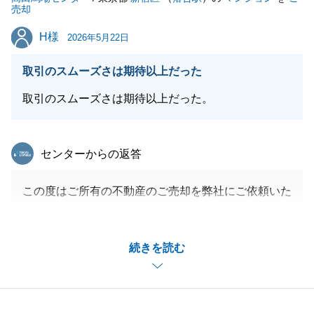
売却
H様
H様
2026年5月22日
取引のスムーズさは期待以上だった
取引のスムーズさは期待以上だった。
東急リバブル
センターからの返答
この度はご所有の不動産のご売却を弊社にご依頼いた
だきまして、誠にありがとうございました。
弊社買取サービスを活用することで、無事にご成約で
続きを読む
きたことを嬉しく思います。
今後とも不動産にまつわるご相談事がございました
ら、気兼ねなく申し付けください。
引き続きよろしくお願い申し上げます。