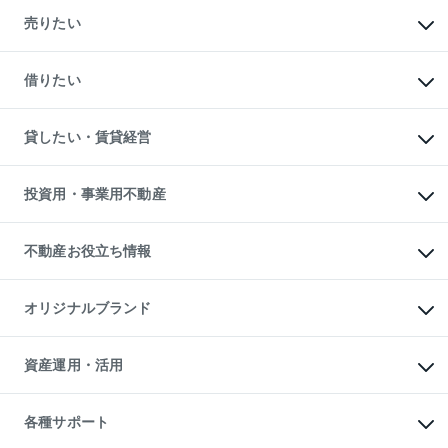
マンションの購入
新築・分譲マンションの購入
売りたい
中古マンションの購入
一戸建ての購入
マンションの売却・査定
新築一戸建ての購入
一戸建ての売却・査定
借りたい
中古一戸建ての購入
土地の売却・査定
土地の購入
スピードAI査定
不動産購入の流れ
物件を借りる
不動産売却について
注目キーワード物件特集
オフィス・店舗の賃貸
貸したい・賃貸経営
不動産査定について
購入ガイド
借りるときの流れ
売却サービス
借りるガイド
不動産売却の流れ
無料賃料査定
多言語対応
不動産買換えの流れ
マンション賃料データ
投資用・事業用不動産
売却ガイド
賃貸管理プラン
English
繁体中文
簡体中文
リロケーションについて
投資用不動産
貸すときの流れ
事業用不動産
不動産お役立ち情報
貸すガイド
マンション投資
投資用マンション
不動産AIアドバイザー Tellus Talk
マンション一棟
マンションライブラリー
オリジナルブランド
アパート経営
人気マンションランキング
アパート投資用物件
暮らしに役立つ不動産メディア

収益物件
当社売主リノベーションマンション
「Lnote」
ビル購入（ビル一棟）
一棟リノベーションマンション

資産運用・活用
不動産相場・不動産価格情報
投資用不動産の売却査定
L`GENTE（ルジェンテ）
不動産売却FAQ
事業用不動産の売却査定
区分リノベーションマンション

不動産コラム・ニュース
等価交換事業
海外不動産
Lideas（リディアス）
不動産用語集
不動産M&A
各種サポート
投資用一棟レジデンスWELL

不動産なんでもネット相談室
アセットマネジメント・出資
SQUARE（ウェルスクエア）
住まいの税金