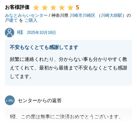
5
今後とも、ご相談事項等ございましたらお申し付けく
お客様評価
みなとみらいセンター
ださいませ。
/ 神奈川県
川崎市川崎区
（
川崎大師駅
）の
戸建て
を
ご購入
引き続きよろしくお願いいたします。
I様
I様
2025年10月18日
不安もなくとても感謝してます
閉じる
頻繁に連絡くれたり、分からない事も分かりやすく教
えてくれて、最初から最後まで不安もなくとても感謝
してます。
東急リバブル
センターからの返答
I様、この度は無事にご決済おめでとうございます。
お買替という事でスケジュール感や資金面でご不安が
あったかと思いますが、資金計画やスケジュール面の