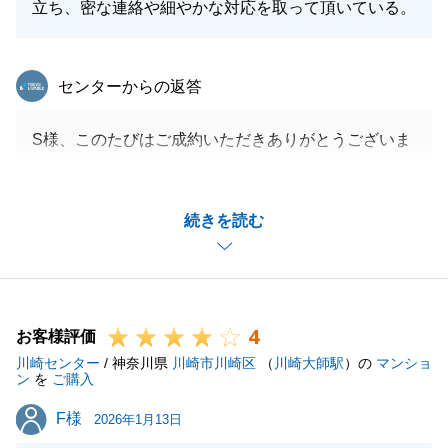
立ち、密な連絡や細やかな対応を取って頂いている。
東急リバブル
センターからの返答
S様、このたびはご成約いただきありがとうございま
す。
ご契約から決済まで購入のお手伝いと売却の確認をさ
続きを読む
せていただいておりましたが、無事に進んでよかった
と思います。
これも一重にS様のご家族の団結力と信念とがあった
からこそかと存じます。
4
この度はお手伝いをさせていただきありがとうござい
お客様評価
川崎センター
ました。
/ 神奈川県
川崎市川崎区
（
川崎大師駅
）の
マンショ
ン
を
ご購入
F様
F様
2026年1月13日