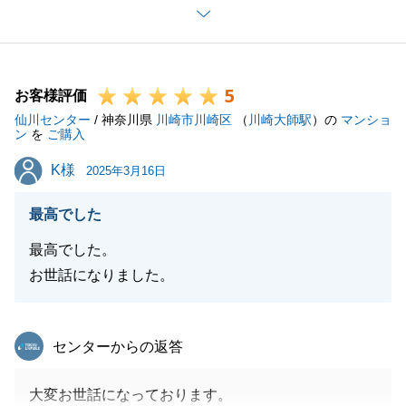
S様が不動産を大切にご使用していただいた事で問題
も起きず、安全なお取引とさせていただく事が出来ま
した。
5
これからはお住まいが、少々遠方となりますが、何か
お客様評価
仙川センター
ご不明点等ございましたらお気軽にご連絡ください。
/ 神奈川県
川崎市川崎区
（
川崎大師駅
）の
マンショ
ン
を
ご購入
引き続きよろしくお願いいたします。
K様
K様
2025年3月16日
最高でした
閉じる
最高でした。
お世話になりました。
東急リバブル
センターからの返答
大変お世話になっております。