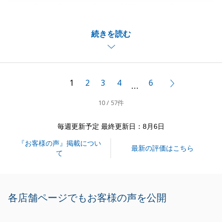
この度は、東急リバブルをご利用いただき誠にありが
とうございます。
続きを読む
K様のご協力もあり、取引が円滑に完了しました事を
深く御礼申し上げます。
私としても、非常に印象に残ってた取引となってお
り、K様のお住み替えにかかわれた事を非常に誇らし
1
2
3
4
6
次へ
…
く思っております。
10 / 57件
今後も不動産や税金でのお悩みがございましたら、お
気軽にご相談下さい。
毎週更新予定 最終更新日：8月6日
引き続きもよろしくお願い申し上げます。
『お客様の声』掲載につい
最新の評価はこちら
て
閉じる
各店舗ページでもお客様の声を公開