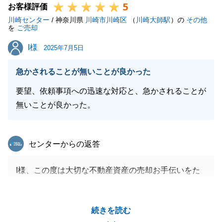
5
これかからもよろしくお願い申し上げます。
お客様評価
川崎センター
/ 神奈川県
川崎市川崎区
（
川崎大師駅
）の
その他
を
ご売却
I様
I様
2025年7月5日
閉じる
急かされることが無いことが良かった
要望、依頼事項への迅速な対応と、急かされることが
無いことが良かった。
東急リバブル
センターからの返答
I様、この度は大切な不動産資産の売却お手伝いをた
まわりまして、誠にありがとうございました。
測量対応等、ご協力早急にいただいたおかげで、無事
続きを読む
に決済を迎える事が出来ました。