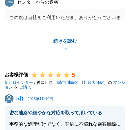
センターからの返答
この度は当社をご利用いただき、ありがとうございま
した。
何かお困りごとがあれば、お気軽にお申し付けくださ
続きを読む
い。
末永くお付き合いできればと思っております。
引き続きよろしくお願い申し上げます。
5
お客様評価
新川崎センター
/ 神奈川県
川崎市川崎区
（
川崎大師駅
）の
マンシ
閉じる
ョン
を
ご購入
S様
S様
2026年1月19日
密な連絡や細やかな対応を取って頂いている
事務的な処理だけでなく、契約に不慣れな顧客目線に