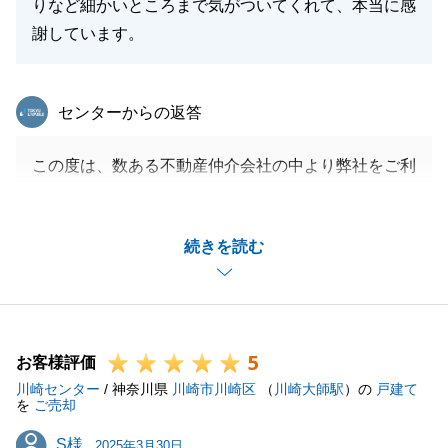
りなど細かいところまで気がついてくれて、本当に感
謝しています。
東急リバブル
センターからの返答
この度は、数ある不動産仲介会社の中より弊社をご利
用いただき誠にありがとうございます。
本件については、度々のお打合せのお時間をいただき
続きを読む
誠にありがとうございました。
お打合せの甲斐あり、取引がスムーズに完了いたしま
した。
本件ですが、私としても非常に心に残ったお取引とな
5
りました。
お客様評価
川崎センター
弊社仙川センターのお近くにお立ちよりの際は、お気
/ 神奈川県
川崎市川崎区
（
川崎大師駅
）の
戸建て
を
ご売却
軽にご来店下さい。
S様
S様
引き続き何卒よろしくお願い申し上げます。
2025年3月30日