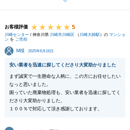
また今後ともよろしくお願いします。
5
お客様評価
閉じる
川崎センター
/ 神奈川県
川崎市川崎区
（
川崎大師駅
）の
マンショ
ン
を
ご売却
M様
M様
2025年6月16日
安い業者を迅速に探してくださり大変助かりました
まず誠実で一生懸命な人柄に、この方にお任せしたい
なっと思いました。
困っていた廃棄物処理も、安い業者を迅速に探してく
ださり大変助かりました。
１００％で対応して頂き感謝しております。
東急リバブル