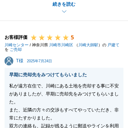
続きを読む
調整等を入念に行う事で安心してご決済を迎えていた
だけておりましたら幸いでございます。
戸建てへのお住み替えという事で今後リフォームなど
をご検討される際はご連絡をいただけますと幸いでご
5
ざいます。
お客様評価
川崎センター
弊社が生涯のパートナーとしてＩ様のサポートをお約
/ 神奈川県
川崎市川崎区
（
川崎大師駅
）の
戸建て
を
ご売却
束いたします。
T様
T様
それでは引き続きどうぞよろしくお願い申し上げま
2025年7月24日
す。
早期に売却先をみつけてもらいました
私が遠方在住で、川崎にある土地を売却する事に不安
がありましたが、早期に売却先をみつけてもらいまし
閉じる
た。
また、近隣の方々の交渉もすべてやっていただき、非
常にたすかりました。
双方の連絡も、記録が残るように郵送やラインを利用