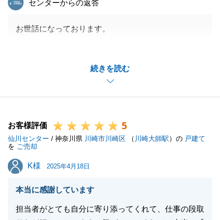
センターからの返答
お世話になっております。
貴重なお言葉をいただき、誠にありがとうございま
す。
続きを読む
私共としても、M様のお力になれ、大変うれしく存じ
ます。
今後も何かお困りのことがございましたらお気軽にお
申しつけくださいませ。
5
引き続きどうぞ宜しくお願い申し上げます。
お客様評価
仙川センター
/ 神奈川県
川崎市川崎区
（
川崎大師駅
）の
戸建て
を
ご売却
K様
K様
2025年4月18日
閉じる
本当に感謝しています
担当者がとても自分に寄り添ってくれて、仕事の段取