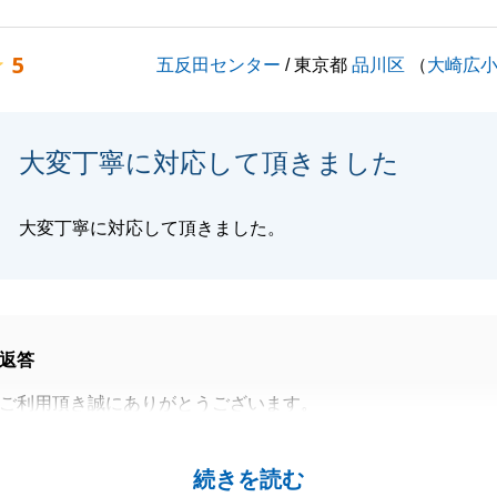
願い致します。
5
五反田センター
/ 東京都
品川区
（
大崎広
閉じる
大変丁寧に対応して頂きました
大変丁寧に対応して頂きました。
返答
ご利用頂き誠にありがとうございます。
ているマンションの管理会社からのご紹介にてご成約となり
法人様購入金額もご希望価格にてご成約出来た事が大変嬉し
続きを読む
す。