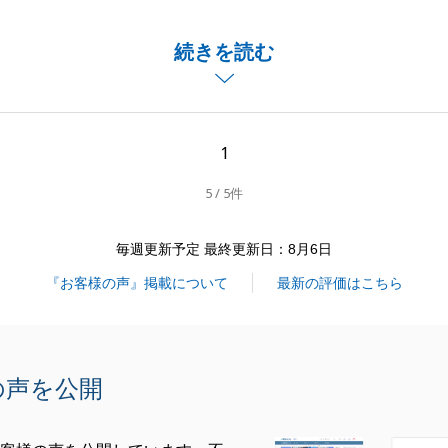
ました。
お住まいのご売却を、微力ながらお手伝いでき、またお役に
続きを読む
光栄でございます。
び、お引渡しまでの間には、ご自宅に何度も訪問させていた
時には夜分の訪問にもかかわらず、いつも快く対応していた
しております。
1
のことがございましたら、お気軽にご連絡いただければと存
5 / 5件
しくお願い申し上げます。
毎週更新予定 最終更新日：8月6日
『お客様の声』掲載について
最新の評価はこちら
閉じる
の声を公開