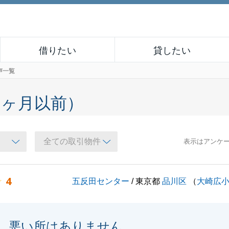
借りたい
貸したい
声一覧
６ヶ月以前）
表示はアンケ
4
五反田センター
/ 東京都
品川区
（
大崎広
悪い所はありません