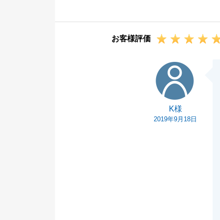
今後も不動産の
ださい。
お客様評価
何卒よろしくお
K様
K様
2019年9月18日