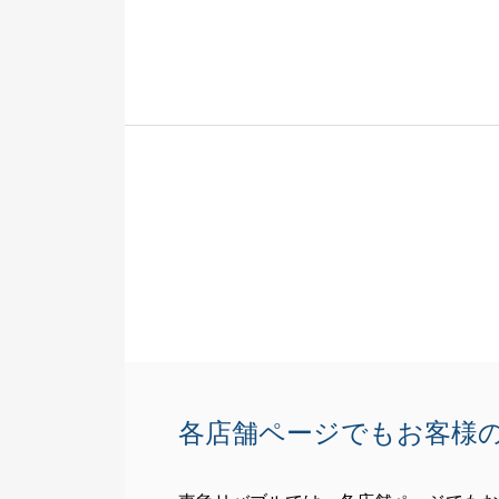
りがとうござい
お母様の大切な
たてたこと大変
販売活動中およ
だきましたが、
だいて大変感謝
また何かお困り
じます。
今後とも、よろ
各店舗ページでもお客様