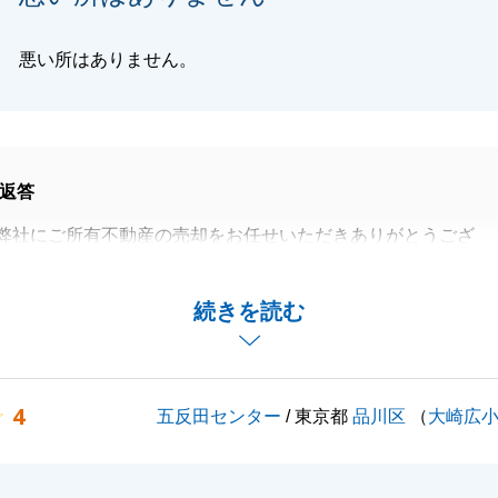
悪い所はありません。
返答
弊社にご所有不動産の売却をお任せいただきありがとうござ
になりましたが、お取引にご満足いただけたこと大変うれし
続きを読む
す。
ついてご不明点がございましたら、ご用命いただけますと幸
4
五反田センター
/ 東京都
品川区
（
大崎広