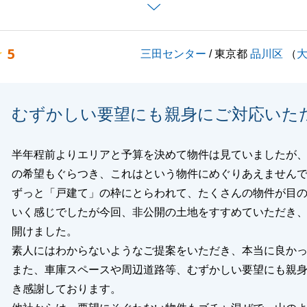
ことでご質問やご不明点等ございましたらお気軽にご連絡く
5
三田センター
/ 東京都
品川区
（
願い致します。
むずかしい要望にも親身にご対応いた
閉じる
半年程前よりエリアと予算を決めて物件は見ていましたが
の希望もぐらつき、これはという物件にめぐりあえません
ずっと「戸建て」の枠にとらわれて、たくさんの物件が目
いく感じでしたが今回、非公開の土地をすすめていただき
開けました。
素人にはわからないようなご提案をいただき、本当に良か
また、車庫スペースや周辺道路等、むずかしい要望にも親
き感謝しております。