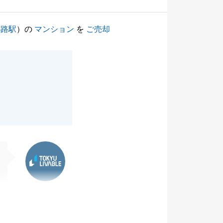
小路駅
）の
マンション
を
ご売却
東急リバブル