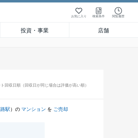
お気に入り
検索条件
閲覧履歴
投資・事業
店舗
ート回収日順（回収日が同じ場合は評価が高い順）
小路駅
）の
マンション
を
ご売却