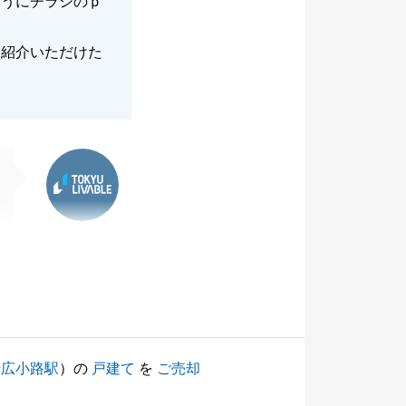
ようにチラシのｐ
て紹介いただけた
東急リバブル
崎広小路駅
）の
戸建て
を
ご売却