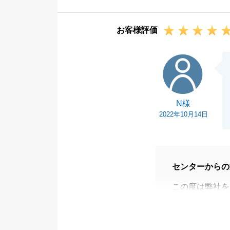
ださい。
何卒、宜しくお
お客様評価
N様
N様
2022年10月14日
センターからの
この度は弊社を
N様のご所有し
早期資金化且つ
く感じておりま