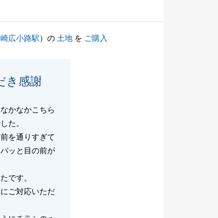
大崎広小路駅
）の
土地
を
ご購入
だき感謝
、なかなかこちら
でした。
の前を通りすぎて
、パッと目の前が
ったです。
身にご対応いただ