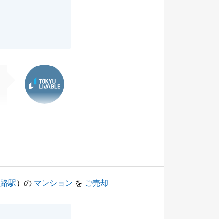
東急リバブル
小路駅
）の
マンション
を
ご売却