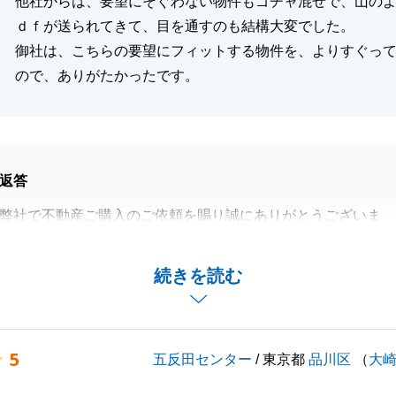
他社からは、要望にそぐわない物件もゴチャ混ぜで、山の
ｄｆが送られてきて、目を通すのも結構大変でした。
御社は、こちらの要望にフィットする物件を、よりすぐっ
ので、ありがたかったです。
返答
弊社で不動産ご購入のご依頼を賜り誠にありがとうございま
より良いご提案ができたのであれば、こちらも非常に嬉しい
続きを読む
購入でしたので、ご新居完成まで、何かあればいつでもお気
さいませ。
5
五反田センター
/ 東京都
品川区
（
大
後にもご挨拶できればと思っております。
お願いいたします。