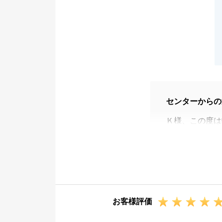
センターからの
Ｋ様、この度は
した。
Ｋ様にとって、
です。
今回は土地のご
軽にご連絡くだ
お客様評価
またご新居完成
今後とも宜しく