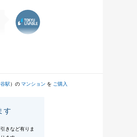
東急リバブル
渋谷駅
）の
マンション
を
ご購入
ます
値引きなど有りま