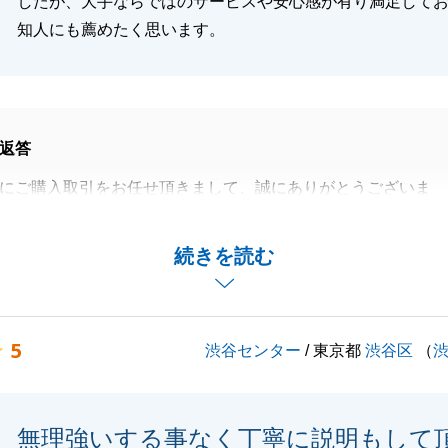
したが、大手ならではのサービスや安心感が有り満足して
知人にも薦めたく思います。
返答
にご購入取引をお任せ頂きまして、誠にありがとうございま
希望であったマンションをご購入頂けて、私自身も嬉しく思
続きを読む
らご決済までの諸手続きに関しても迅速なご対応ありがとう
5
渋谷センター
/ 東京都
渋谷区
（
で不動産に関するお悩みがある方がいらっしゃいましたら、
くださいませ。
ご愛顧賜りますようお願い申し上げます。
無理強いする事なく丁寧に説明もして