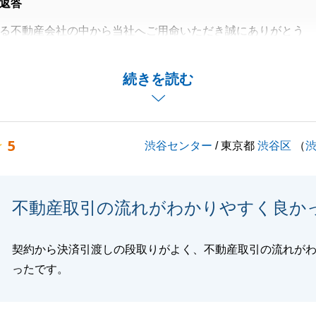
返答
る不動産会社の中から当社へご用命いただき誠にありがとう
セージをいただけたこと、重ねて御礼申し上げます。
続きを読む
ス契約物件のご売却に強いご不安を抱かれていた中、私を信
ただけたこと、心より感謝申し上げます。
でにお取引された他社様と比較された上で「一番好感が持て
5
渋谷センター
/ 東京都
渋谷区
（
ただけたことは、営業担当としてこれ以上ない喜びであり、
りました。
る査定価格の提示だけでなく、お客様の不安を安心に変える
不動産取引の流れがわかりやすく良か
を大切にしております。
関することでお困りごとがございましたら、ぜひお気軽にご
契約から決済引渡しの段取りがよく、不動産取引の流れが
ただき、誠にありがとうございました。
ったです。