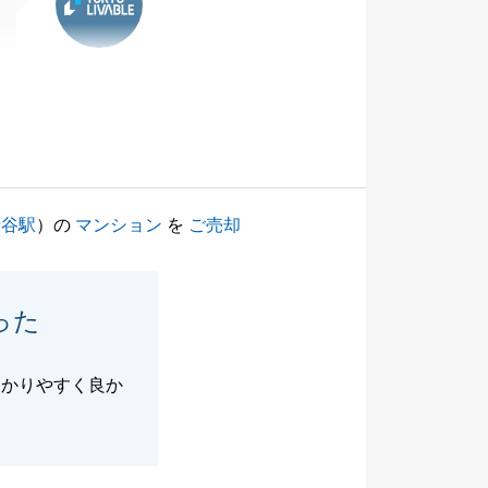
渋谷駅
）の
マンション
を
ご売却
った
わかりやすく良か