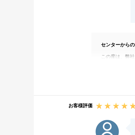
センターからの
この度は、弊社
した。
かねてからのご
っております。
また、ご契約か
ございました。
お客様評価
お知り合いの方
お気軽にご連絡
K様
今後とも弊社に