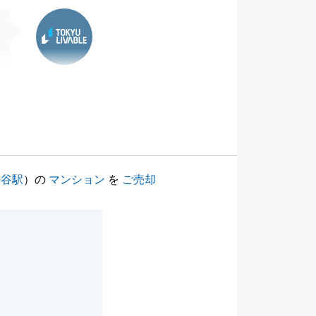
東急リバブル
渋谷駅
）の
マンション
を
ご売却