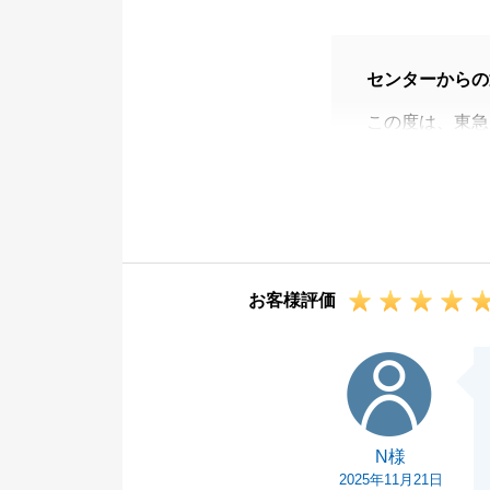
センターからの
この度は、東急
ございます。
H様がご所有者
ださったおかげ
おります。
今後も、不動産
お客様評価
お気軽にご連絡
今後とも宜しく
N様
N様
2025年11月21日