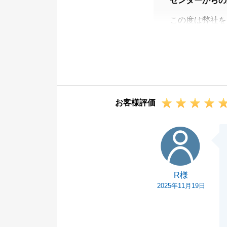
センターからの
この度は弊社を
無事に取引が完
おります。
取引自体は完了
じております。
私自身、K様と
お客様評価
引き続き、どう
R様
R様
2025年11月19日