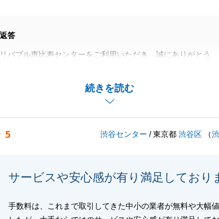
返答
リバブル恵比寿センターをご利用いただき、誠にありがとう
様に代わり、お部屋の整理や書類の準備等を迅速に進めてく
続きを読む
で、スムーズにお引き渡しを終えることができ大変感謝して
に関するご質問やご相談がございましたら、些細なことでも
5
渋谷センター
/ 東京都
渋谷区
（
ください。
お願いいたします。
サービスや安心感が有り満足しており
閉じる
手数料は、これまで取引してきた中小の業者が無料や大幅