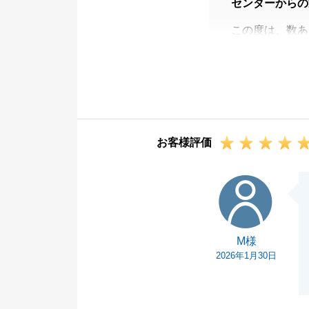
センターからの
この度は、数あ
ございます。
また温かいメッ
当初、サブリー
頼してお任せい
何より、これま
お客様評価
た」と仰ってい
大きな励みとな
M様
当社では、単な
丁寧なサポート
今後も不動産に
M様
相談ください。
2026年1月30日
素敵なご縁をい