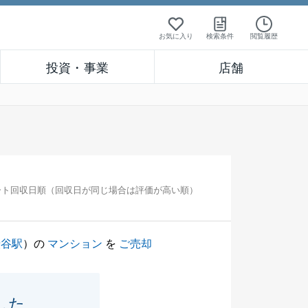
お気に入り
検索条件
閲覧履歴
投資・事業
店舗
ート回収日順（回収日が同じ場合は評価が高い順）
渋谷駅
）の
マンション
を
ご売却
した