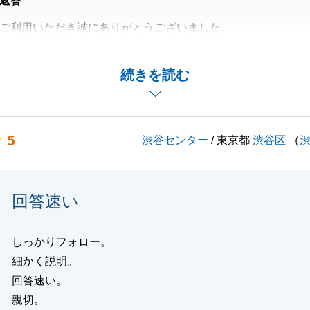
返答
ご利用いただき誠にありがとうございました。
了出来たのもK様と二人三脚で進めて行けたからだと感じて
続きを読む
致しましたが、今後とも変わらぬお付き合いが出来ればと存
のお取引を成長の糧に精進して参ります。
5
渋谷センター
/ 東京都
渋谷区
（
ぞ宜しくお願いいたします。
回答速い
閉じる
しっかりフォロー。
細かく説明。
回答速い。
親切。