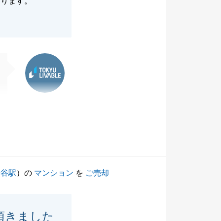
おります。
東急リバブル
渋谷駅
）の
マンション
を
ご売却
頂きました