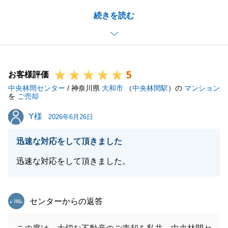
したこと、心より感謝申し上げます。
続きを読む
アンケートにて大変ありがたいお言葉を頂戴し、担当
者として安堵するとともに、お役に立てたことを何よ
り嬉しく思っております。
購入を希望される方々との交渉や、買取業者様との競
5
合が重なる中、お客様がご不安を感じられることな
お客様評価
中央林間センター
く、最も良い条件で安心してお取引を進めていただけ
/ 神奈川県
大和市
（
中央林間駅
）の
マンション
を
ご売却
るよう、状況を一つずつ整理しながら丁寧な交通整理
Y様
Y様
を心がけてまいりました。
2026年6月26日
状況が複雑に動く場面でも、お客様が私を信頼して判
迅速な対応をして頂きました
断を委ねてくださり、常に迅速かつ的確にご対応いた
だけたからこそ、無事に最適な形でお取引を完了へと
迅速な対応をして頂きました。
導くことができました。
お客様の温かいご協力と、私に大切なご売却をお任せ
東急リバブル
センターからの返答
いただいたこの度のご縁に、改めて深く感謝を申し上
げます。