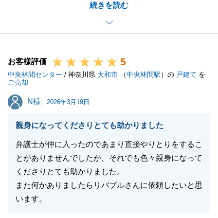
続きを読む
たが、最終的にI様にご満足いただける形でお引渡し
まで終えることができ、本当に嬉しく、またほっとし
ております。
これからも不動産のパートナーとして、お困り事がご
5
ざいましたら、お気軽にご相談ください。
お客様評価
中央林間センター
引き続きよろしくお願いいたします。
/ 神奈川県
大和市
（
中央林間駅
）の
戸建て
を
ご売却
N様
N様
2026年3月19日
閉じる
親身になってくださりとても助かりました
弁護士が仲に入ったのであまり直接やりとりをするこ
とがありませんでしたが、それでも色々親身になって
くださりとても助かりました。
また何かありましたらリバブルさんに依頼したいと思
います。