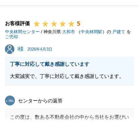
ります。
引き続き、不動産のことでお困りのことがございまし
5
たら、お気軽にご相談ください。
お客様評価
中央林間センター
末永いお付き合いのほど、よろしくお願いいたしま
/ 神奈川県
大和市
（
中央林間駅
）の
戸建て
を
ご売却
す。
I様
I様
2026年4月3日
丁寧に対応して戴き感謝しています
閉じる
大変誠実で、丁寧に対応して戴き感謝しています。
東急リバブル
センターからの返答
この度は、数ある不動産会社の中から当社をお選びい
ただき、誠にありがとうございました。
販売活動中は長らくお待ちいただく時期もございまし