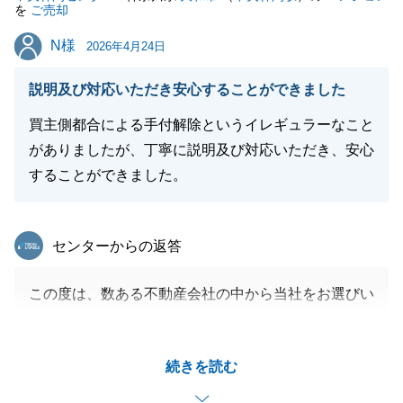
を
ご売却
いいたします。
N様
N様
2026年4月24日
説明及び対応いただき安心することができました
閉じる
買主側都合による手付解除というイレギュラーなこと
がありましたが、丁寧に説明及び対応いただき、安心
することができました。
東急リバブル
センターからの返答
この度は、数ある不動産会社の中から当社をお選びい
ただき、誠にありがとうございました。
途中、手付解除による思いがけない再スタートという
続きを読む
出来事もございましたが、その後、ご納得いただける
素晴らしいご縁に恵まれ、私も本当に嬉しく思ってお