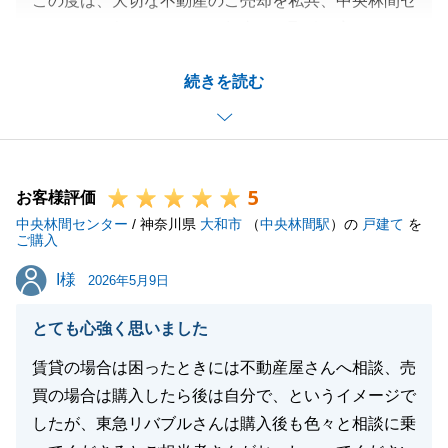
この度は、大切な不動産のご売却を私共、中央林間セ
今後も不動産に関することで何かお困り事やご相談が
ンターにお任せいただき、無事にお取引を完了できま
ございましたら、いつでもお気軽にご連絡下さい。
したこと、心より感謝申し上げます。
またお客様のお力になれる日を心より楽しみにしてお
続きを読む
アンケートにて「迅速な対応をして頂きました」との
ります。
温かいお言葉を頂戴し、担当者として大変嬉しく、ま
た安心いたしました。
不動産のご売却は、お客様にとって人生の大きな節目
閉じる
5
であり、様々なご不安やご不明な点もあったかと存じ
お客様評価
中央林間センター
ますが、少しでもそのご負担を軽減し、安心してお手
/ 神奈川県
大和市
（
中央林間駅
）の
戸建て
を
ご購入
続きを進めていただけるようスピード感を意識して取
I様
I様
り組んでまいりましたので、その点をご評価いただけ
2026年5月9日
たことは何よりの励みとなります。
とても心強く思いました
お客様がいつも丁寧かつ速やかに書類のご準備やご連
絡にご協力くださったからこそ、このように滞りなく
賃貸の場合は困ったときには不動産屋さんへ相談、売
スムーズなお取引が実現できたものと、深く感謝して
買の場合は購入したら後は自分で、というイメージで
おります。
したが、東急リバブルさんは購入後も色々と相談に乗