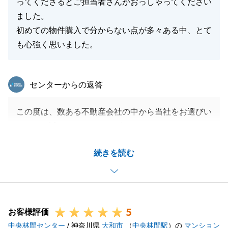
今後も不動産に関することで何かお困り事やご相談が
ってくださるとご担当者さんがおっしゃってください
ございましたら、いつでもお気軽にご連絡下さい。
ました。
またお客様のお力になれる日を心より楽しみにしてお
初めての物件購入で分からない点が多々ある中、とて
ります。
も心強く思いました。
東急リバブル
センターからの返答
閉じる
この度は、数ある不動産会社の中から当社をお選びい
ただき、誠にありがとうございました。
不動産は「買ったらそれっきりになってしまうので
続きを読む
は？」とご不安に思われる方もいらっしゃいますが、
I様の新居は当社からも大変近いエリアですので、ど
うぞご安心ください。
何かお困りごとがございましたら、いつでもすぐに飛
5
んでまいります！
お客様評価
中央林間センター
今後とも末永いお付き合いのほど、何卒よろしくお願
/ 神奈川県
大和市
（
中央林間駅
）の
マンション