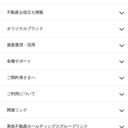
リロケーションについて
投資用不動産
貸すときの流れ
事業用不動産
不動産お役立ち情報
貸すガイド
マンション投資
投資用マンション
不動産AIアドバイザー Tellus Talk
マンション一棟
マンションライブラリー
オリジナルブランド
アパート経営
人気マンションランキング
アパート投資用物件
暮らしに役立つ不動産メディア

収益物件
当社売主リノベーションマンション
「Lnote」
ビル購入（ビル一棟）
一棟リノベーションマンション

資産運用・活用
不動産相場・不動産価格情報
投資用不動産の売却査定
L`GENTE（ルジェンテ）
不動産売却FAQ
事業用不動産の売却査定
区分リノベーションマンション

不動産コラム・ニュース
等価交換事業
海外不動産
Lideas（リディアス）
不動産用語集
不動産M&A
各種サポート
投資用一棟レジデンスWELL

不動産なんでもネット相談室
アセットマネジメント・出資
SQUARE（ウェルスクエア）
住まいの税金
不動産小口投資

シニア向けサポート
物件一括検索（購入＆賃貸）
LEGACIA（レガシア）
相続サポート
ご契約者さまへ
リフォームサポート
ご契約者さまサポートメニュー
ご紹介・再契約特典
ご利用について
入居者様専用-各種ご案内（賃貸）
東急こすもす会「こすもすWeb」
本人確認に関するお客様へのお願い
金融商品取引について
関連リンク
東急リバブル ソーシャルメディアポリシー
ご意見・お問い合わせ（金融商品取引専用の相談・お問い合わせ窓口）
すまいValue
保険募集におけるプライバシー・ポリシー
これからご結婚される方に東急百貨店のブライダルクラブ
東急不動産ホールディングスグループリンク
ダイレクトメール（郵送物）・Eメールなどの送付停止について