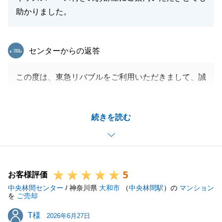
助かりました。
東急リバブル
センターからの返答
この度は、東急リバブルをご利用いただきまして、誠
にありがとうございます。
S様ご家族の人生の節目において、微力ながらお役に
続きを読む
立てましたことを大変嬉しく思っております。
お仕事等でお忙しい中であっても、様々なご対応事項
やご準備など、S様の協力をいただいたからこそ、諸
手続きを順調に進めることができました。
5
タイトなスケジュールの中、迅速にご対応いただきま
お客様評価
中央林間センター
したこと、心より感謝申し上げます。
/ 神奈川県
大和市
（
中央林間駅
）の
マンション
を
ご売却
また、何かお困り事などございましたら、お気軽にご
T様
T様
連絡をいただけますと幸いです。
2026年6月27日