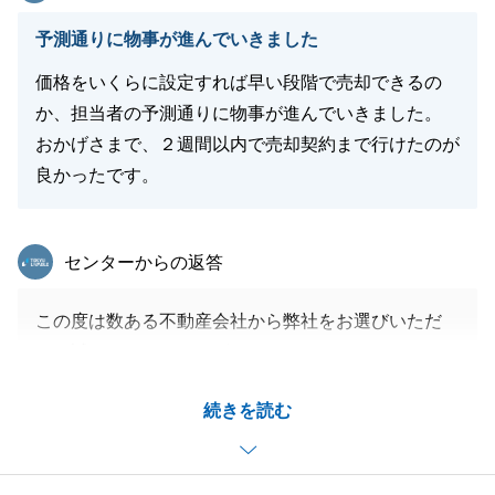
S様ご家族の皆様のご健康とご多幸を心よりお祈り申
予測通りに物事が進んでいきました
し上げます。
価格をいくらに設定すれば早い段階で売却できるの
か、担当者の予測通りに物事が進んでいきました。
おかげさまで、２週間以内で売却契約まで行けたのが
閉じる
良かったです。
東急リバブル
センターからの返答
この度は数ある不動産会社から弊社をお選びいただ
き、誠にありがとうございました。
2週間以内のご売却はT様のご協力があっての結果で
続きを読む
ございました。
また不動産のことでお困り事がございましたらお気軽
にお申し付けください。