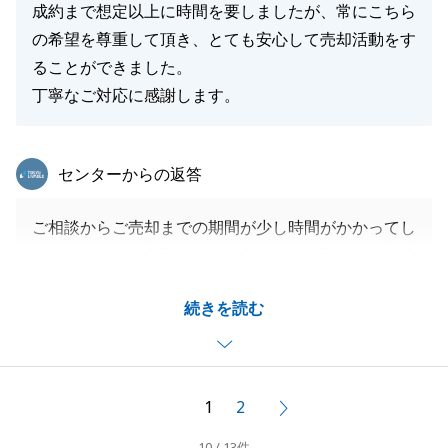
成約まで想定以上に時間を要しましたが、常にこちら
の希望を尊重して頂き、とても安心して売却活動をす
ることができました。
丁寧なご対応に感謝します。
東急リバブル
センターからの返答
ご相談からご売却までの期間が少し時間がかかってし
まいましたが、定期的なお打合せとご内覧時のご対応
等、積極的なご協力もいただけた為、ご成約につなが
続きを読む
ったのではないかと思っております。
今後、不動産についてのご相談やご紹介などありまし
たら、ぜひ弊社にお声かけくださいませ。
1
2
次へ
10 / 13件