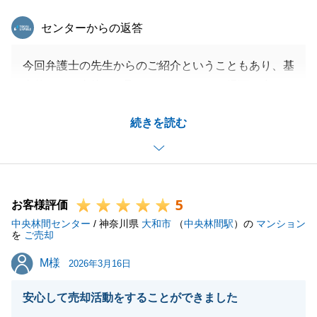
東急リバブル
センターからの返答
今回弁護士の先生からのご紹介ということもあり、基
本的には、直接やり取りさせていただく場面が少なか
ったのですが、連携を密にさせていただくことで、ご
続きを読む
成約につながったのではないかと思っております。
今後、不動産に関するお悩みなどありましたらお気軽
にお申し付けください。
5
お客様評価
中央林間センター
/ 神奈川県
大和市
（
中央林間駅
）の
マンション
閉じる
を
ご売却
M様
M様
2026年3月16日
安心して売却活動をすることができました