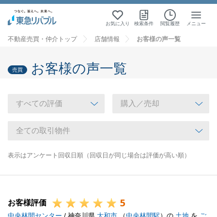
お気に入り
検索条件
閲覧履歴
メニュー
不動産売買・仲介トップ
店舗情報
お客様の声一覧
お客様の声一覧
売買
表示はアンケート回収日順（回収日が同じ場合は評価が高い順）
5
お客様評価
中央林間センター
/ 神奈川県
大和市
（
中央林間駅
）の
土地
を
ご