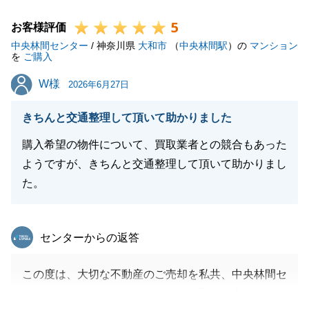
何卒、よろしくお願い申し上げます。
5
お客様評価
中央林間センター
/ 神奈川県
大和市
（
中央林間駅
）の
マンション
を
ご購入
閉じる
W様
W様
2026年6月27日
きちんと交通整理して頂いて助かりました
購入希望の物件について、買取業者との競合もあった
ようですが、きちんと交通整理して頂いて助かりまし
た。
東急リバブル
センターからの返答
この度は、大切な不動産のご売却を私共、中央林間セ
ンターにお任せいただき、無事にお取引を完了できま