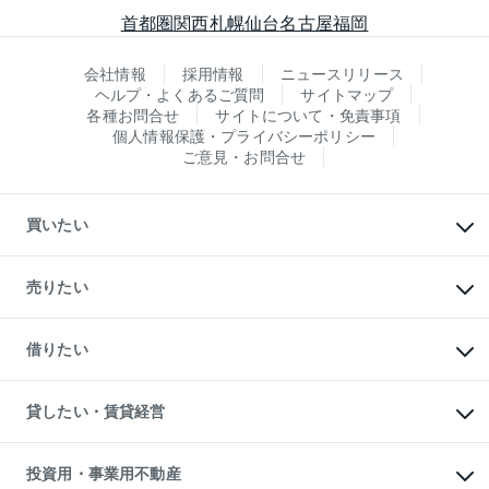
首都圏
関西
札幌
仙台
名古屋
福岡
会社情報
採用情報
ニュースリリース
ヘルプ・よくあるご質問
サイトマップ
各種お問合せ
サイトについて・免責事項
個人情報保護・プライバシーポリシー
ご意見・お問合せ
買いたい
マンションの購入
新築・分譲マンションの購入
売りたい
中古マンションの購入
一戸建ての購入
マンションの売却・査定
新築一戸建ての購入
一戸建ての売却・査定
借りたい
中古一戸建ての購入
土地の売却・査定
土地の購入
スピードAI査定
不動産購入の流れ
物件を借りる
不動産売却について
注目キーワード物件特集
オフィス・店舗の賃貸
貸したい・賃貸経営
不動産査定について
購入ガイド
借りるときの流れ
売却サービス
借りるガイド
不動産売却の流れ
無料賃料査定
多言語対応
不動産買換えの流れ
マンション賃料データ
投資用・事業用不動産
売却ガイド
賃貸管理プラン
English
繁体中文
簡体中文