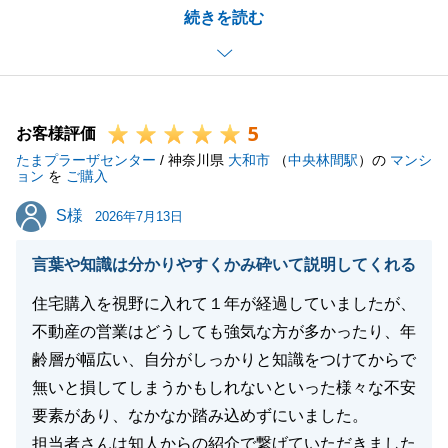
続きを読む
らないように、また不安が少なくなるように、サポー
トすることが出来てとても嬉しく思っております。
また、今後不動産の事でお力になれることがありまし
たら、お気軽にご相談下さいませ。
5
お客様評価
たまプラーザセンター
/ 神奈川県
大和市
（
中央林間駅
）の
マンシ
ョン
を
ご購入
閉じる
S様
S様
2026年7月13日
言葉や知識は分かりやすくかみ砕いて説明してくれる
住宅購入を視野に入れて１年が経過していましたが、
不動産の営業はどうしても強気な方が多かったり、年
齢層が幅広い、自分がしっかりと知識をつけてからで
無いと損してしまうかもしれないといった様々な不安
要素があり、なかなか踏み込めずにいました。
担当者さんは知人からの紹介で繋げていただきました