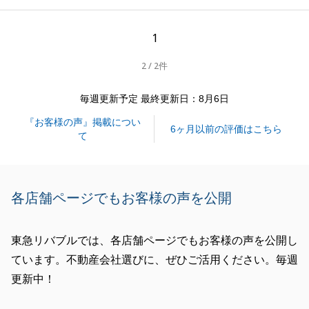
無事にお引き渡しを完了でき、私共も安堵とともに大
変嬉しく存じます。
1
「一流企業の対応」との身に余るお言葉を励みに、今
2 / 2件
後もより一層のサービス向上に努めてまいります。
今後とも、東急リバブルをどうぞよろしくお願いいた
毎週更新予定 最終更新日：8月6日
します。
『お客様の声』掲載につい
6ヶ月以前の評価はこちら
て
閉じる
各店舗ページでもお客様の声を公開
東急リバブルでは、各店舗ページでもお客様の声を公開し
ています。不動産会社選びに、ぜひご活用ください。毎週
更新中！