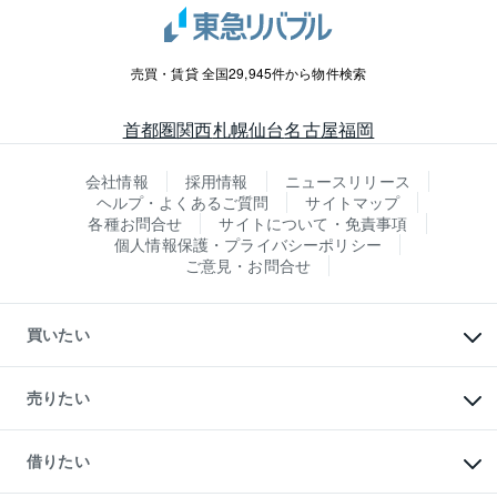
売買・賃貸 全国29,945件から物件検索
首都圏
関西
札幌
仙台
名古屋
福岡
会社情報
採用情報
ニュースリリース
ヘルプ・よくあるご質問
サイトマップ
各種お問合せ
サイトについて・免責事項
個人情報保護・プライバシーポリシー
ご意見・お問合せ
買いたい
マンションの購入
新築・分譲マンションの購入
売りたい
中古マンションの購入
一戸建ての購入
マンションの売却・査定
新築一戸建ての購入
一戸建ての売却・査定
借りたい
中古一戸建ての購入
土地の売却・査定
土地の購入
スピードAI査定