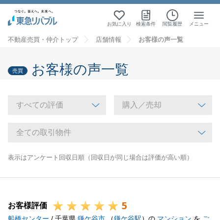
お気に入り
検索条件
閲覧履歴
メニュー
不動産売買・仲介トップ
店舗情報
お客様の声一覧
お客様の声一覧
売買
表示はアンケート回収日順（回収日が同じ場合は評価が高い順）
5
お客様評価
船橋センター
/ 千葉県
鎌ケ谷市
（
鎌ケ谷駅
）の
マンション
を
ご