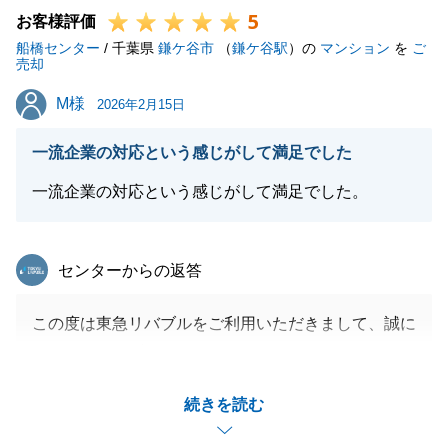
5
お客様評価
閉じる
船橋センター
/ 千葉県
鎌ケ谷市
（
鎌ケ谷駅
）の
マンション
を
ご
売却
M様
M様
2026年2月15日
一流企業の対応という感じがして満足でした
一流企業の対応という感じがして満足でした。
東急リバブル
センターからの返答
この度は東急リバブルをご利用いただきまして、誠に
ありがとうございました。
ご遠方にお住まいの中、お打ち合わせやお手続きなど
続きを読む
多大なるご協力をいただき、重ねて御礼申し上げま
す。