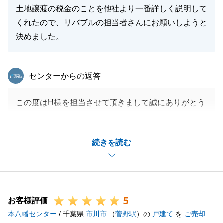
閉じる
土地譲渡の税金のことを他社より一番詳しく説明して
くれたので、リバブルの担当者さんにお願いしようと
決めました。
東急リバブル
センターからの返答
この度はH様を担当させて頂きまして誠にありがとう
ございました。
引渡も無事に引渡しが出来てうれしく思います。
続きを読む
今後も些細な事でも構いませんのでご質問等ございま
したらお気軽にご連絡下さいませ。
引き続き宜しくお願い致します。
5
お客様評価
本八幡センター
/ 千葉県
市川市
（
菅野駅
）の
戸建て
を
ご売却
閉じる