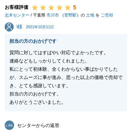
5
重ねて御礼申し上げます。
お客様評価
志木センター
不動産に関しましてお困りごとやご相談事などござい
/ 千葉県
市川市
（
菅野駅
）の
土地
を
ご売却
ましたら、いつでもお気軽にご連絡下さいませ。
I様
I様
2021年10月11日
今後とも、何卒宜しくお願い申し上げます。
担当の方のおかげです
質問に対してはすばやい対応でよかったです。
閉じる
連絡などもしっかりしてくれました。
私にとって初体験、全くわからない事ばかりでした
が、スムーズに事が進み、思った以上の価格で売却で
き、とても感謝しています。
担当の方のおかげです。
ありがとうございました。
東急リバブル
センターからの返答