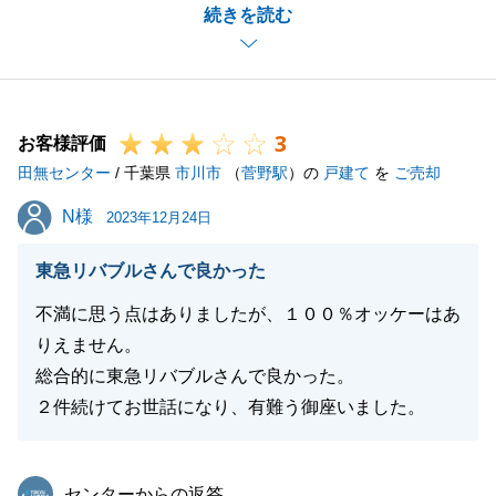
続きを読む
今後も何かございましたらお気軽にお申しつけくださ
いませ。
3
お客様評価
閉じる
田無センター
/ 千葉県
市川市
（
菅野駅
）の
戸建て
を
ご売却
N様
N様
2023年12月24日
東急リバブルさんで良かった
不満に思う点はありましたが、１００％オッケーはあ
りえません。
総合的に東急リバブルさんで良かった。
２件続けてお世話になり、有難う御座いました。
東急リバブル
センターからの返答