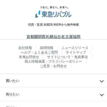
売買・賃貸 全国29,992件から物件検索
首都圏
関西
札幌
仙台
名古屋
福岡
会社情報
採用情報
ニュースリリース
ヘルプ・よくあるご質問
サイトマップ
各種お問合せ
サイトについて・免責事項
個人情報保護・プライバシーポリシー
ご意見・お問合せ
買いたい
マンションの購入
新築・分譲マンションの購入
売りたい
中古マンションの購入
一戸建ての購入
マンションの売却・査定
新築一戸建ての購入
一戸建ての売却・査定