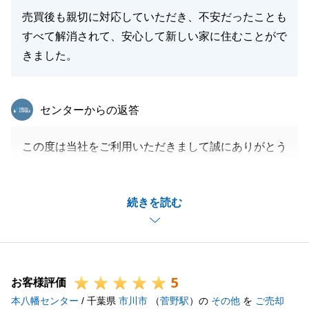
売買後も親切に対応していただき、不安だったことも
すべて解消されて、安心して新しい家に住むことがで
きました。
東急リバブル
センターからの返答
この度は当社をご利用いただきまして誠にありがとう
ございました。
お住替え先につきましては太陽光発電システムの名義
続きを読む
変更等、私の不慣れなこともありご心配をお掛けして
しまったかと存じますが、ご満足いただけ何よりでご
ざいます。
また何かお手伝いできることがございましたら是非当
5
社へご相談下さいませ。
お客様評価
本八幡センター
今後ともどうぞ宜しくお願い申し上げます。
/ 千葉県
市川市
（
菅野駅
）の
その他
を
ご売却