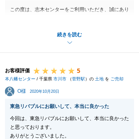
この度は、志木センターをご利用いただき、誠にあり
がとうございました。
Ｉ様からそのようなお言葉をいただけて大変嬉しく思
続きを読む
います。
Ｉ様のお知合いの方を含めて、しっかりとご売却まで
スムーズに進むことができて良かったです。
Ｉ様にもいろいろとご協力いただいたおかげでござい
5
ます。
お客様評価
本八幡センター
今後、税金の申告等がありますが、お気軽にご連絡い
/ 千葉県
市川市
（
菅野駅
）の
土地
を
ご売却
ただければと思います。
O様
O様
2020年10月20日
引き続き、よろしくお願い致します。
東急リバブルにお願いして、本当に良かった
今回は、東急リバブルにお願いして、本当に良かった
閉じる
と思っております。
ありがとうございました。