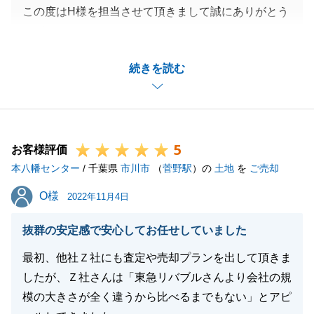
この度はH様を担当させて頂きまして誠にありがとう
ございました。
引渡までにトラブルもございましたが、諸条件を取り
続きを読む
纏め無事に引渡しが出来てうれしく思います。
今後も些細な事でも構いませんのでご質問等ございま
したらお気軽にご連絡下さいませ。
引き続き宜しくお願い致します。
5
お客様評価
本八幡センター
/ 千葉県
市川市
（
菅野駅
）の
土地
を
ご売却
閉じる
O様
O様
2022年11月4日
抜群の安定感で安心してお任せしていました
最初、他社Ｚ社にも査定や売却プランを出して頂きま
したが、Ｚ社さんは「東急リバブルさんより会社の規
模の大きさが全く違うから比べるまでもない」とアピ