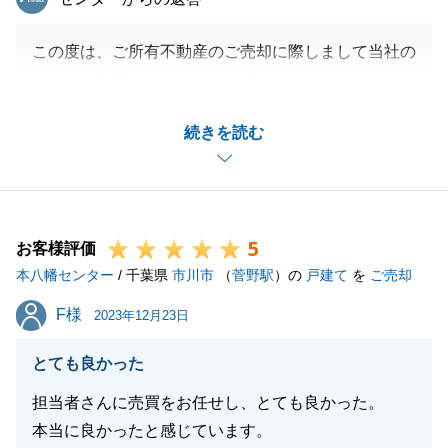
この度は、ご所有不動産のご売却に際しまして当社の
仲介をご利用いただきまして誠にありがとうございま
した。
続きを読む
隣地からの越境の問題などでN様にはご心配をお掛け
致しましたがN様からのご協力のおかげで解決して無
事にお引き渡しさせていただくことができました。
今後もご相談事などございましたら全力で対応させて
5
いただきますので是非お声がけください。
お客様評価
本八幡センター
/ 千葉県
市川市
（
菅野駅
）の
戸建て
を
ご売却
F様
F様
2023年12月23日
閉じる
とても良かった
担当者さんに売買をお任せし、とても良かった。
本当に良かったと感じています。