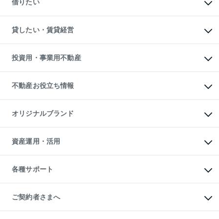
借りたい
中古一戸建ての購入
土地の売却・査定
土地の購入
スピードAI査定
不動産購入の流れ
物件を借りる
不動産売却について
注目キーワード物件特集
オフィス・店舗の賃貸
貸したい・賃貸経営
不動産査定について
購入ガイド
借りるときの流れ
売却サービス
借りるガイド
不動産売却の流れ
無料賃料査定
多言語対応
不動産買換えの流れ
マンション賃料データ
投資用・事業用不動産
売却ガイド
賃貸管理プラン
English
繁体中文
簡体中文
リロケーションについて
投資用不動産
貸すときの流れ
事業用不動産
不動産お役立ち情報
貸すガイド
マンション投資
投資用マンション
不動産AIアドバイザー Tellus Talk
マンション一棟
マンションライブラリー
オリジナルブランド
アパート経営
人気マンションランキング
アパート投資用物件
暮らしに役立つ不動産メディア

収益物件
当社売主リノベーションマンション
「Lnote」
ビル購入（ビル一棟）
一棟リノベーションマンション

資産運用・活用
不動産相場・不動産価格情報
投資用不動産の売却査定
L`GENTE（ルジェンテ）
不動産売却FAQ
事業用不動産の売却査定
区分リノベーションマンション

不動産コラム・ニュース
等価交換事業
海外不動産
Lideas（リディアス）
不動産用語集
不動産M&A
各種サポート
投資用一棟レジデンスWELL

不動産なんでもネット相談室
アセットマネジメント・出資
SQUARE（ウェルスクエア）
住まいの税金
不動産小口投資

シニア向けサポート
物件一括検索（購入＆賃貸）
LEGACIA（レガシア）
相続サポート
ご契約者さまへ
リフォームサポート
ご契約者さまサポートメニュー