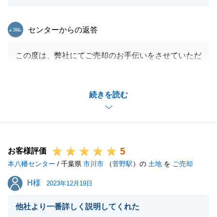
東急リバブル
センターからの返答
この度は、弊社にてご売却のお手伝いをさせていただ
き誠にありがとうございました。
以前、他社様でご売却活動をされており、なかなかご
続きを読む
成約に至らない状況の中で弊社にご売却をお任せいた
だき、F様のご協力のおかげで、ご成約まで進むこと
ができ大変嬉しく思います。
ご購入までもお手伝いさせていただき、重ねてお礼申
5
し上げます。
お客様評価
本八幡センター
またなにかお力になれることがありましたらお気軽に
/ 千葉県
市川市
（
菅野駅
）の
土地
を
ご売却
ご連絡くださいませ。
H様
H様
2023年12月19日
他社より一番詳しく説明してくれた