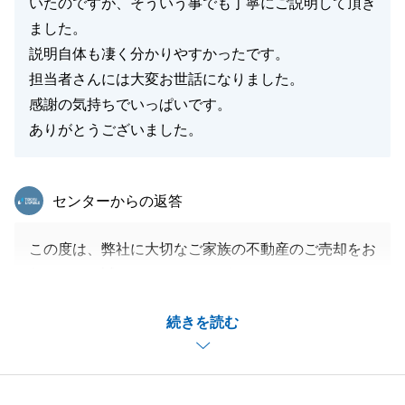
いたのですが、そういう事でも丁寧にご説明して頂き
ました。
説明自体も凄く分かりやすかったです。
担当者さんには大変お世話になりました。
感謝の気持ちでいっぱいです。
ありがとうございました。
東急リバブル
センターからの返答
この度は、弊社に大切なご家族の不動産のご売却をお
任せ頂き、誠にありがとうございました。
O様には、近隣の方々とのお打合せや役所等への申請
続きを読む
等、越えるべきハードルが多く、何度もご対応をお願
いする機会がございましたが、いつも快くご対応頂け
ましたおかげで、トラブルなくお取引を完了すること
ができました。