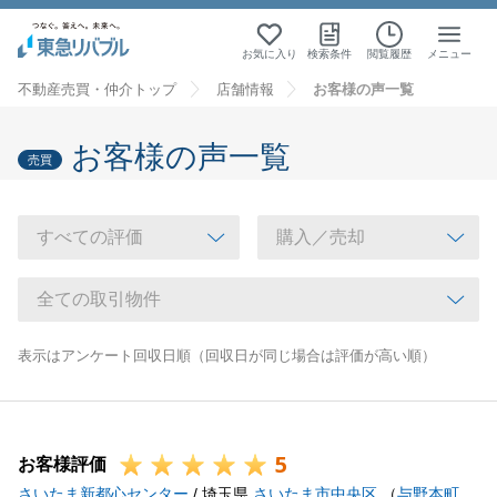
お気に入り
検索条件
閲覧履歴
メニュー
不動産売買・仲介トップ
店舗情報
お客様の声一覧
お客様の声一覧
売買
表示はアンケート回収日順（回収日が同じ場合は評価が高い順）
5
お客様評価
さいたま新都心センター
/ 埼玉県
さいたま市中央区
（
与野本町