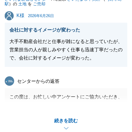
駅
）の
土地
を
ご売却
K様
K様
2026年6月26日
会社に対するイメージが変わった
大手不動産会社だと仕事が雑になると思っていたが、
営業担当の人が親しみやすく仕事も迅速丁寧だったの
で、会社に対するイメージが変わった。
東急リバブル
センターからの返答
この度は、お忙しい中アンケートにご協力いただき、
誠にありがとうございました。
「イメージが変わった」という大変光栄なお言葉をい
続きを読む
ただき、身の引き締まる思いでございます。
弊社では大手ならではの安心感に加え、お客様一人ひ