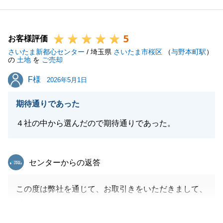
とりに寄り添った「迅速かつ丁寧な対応」を常に心が
けております。
5
K様にその点をご評価いただけたことは、担当させて
お客様評価
さいたま新都心センター
頂きました私をはじめ、私どもスタッフ全員の大きな
/ 埼玉県
さいたま市桜区
（
与野本町駅
）
の
土地
を
ご売却
励みとなります。
F様
F様
また不動産関連でお困り事ございましたら、いつでも
2026年5月1日
お気軽にご連絡下さい。
期待通りであった
今後とも末永いお付き合いのほど、よろしくお願い申
し上げます。
４社の中から選んだので期待通りであった。
東急リバブル
センターからの返答
閉じる
この度は弊社を通じて、お取引きをいただきまして、
誠にありがとうございました。
F様をはじめ、ご尽力をいただきました関係者の皆さ