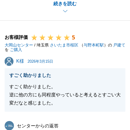
続きを読む
まのおかげでスムーズなご売却をしていただけたと考
えております。
人事異動にともない担当者が変わることでご不安な思
いをさせてしまったことと思います。
5
しかしながら、F様の担当として、最後まで大切なご
お客様評価
大岡山センター
財産のご売却に携わることができ、大変うれしく思っ
/ 埼玉県
さいたま市桜区
（
与野本町駅
）の
戸建て
を
ご購入
ております。
K様
K様
また、F様のご負担を少しでも少なくし、お手続き・
2026年3月15日
お取引きが進められておりましたら幸いでございま
すごく助かりました
す。
なお、今回のお取引を通じて、多くのことを学ばさせ
すごく助かりました。
ていただきました。
逆に他の方にも同程度やっていると考えるとすごい大
これからの営業人生の糧とさせていただき、今後も精
変だなと感じました。
進してまいります。
今後とも弊社を末永くご愛顧賜りますよう、お願い申
東急リバブル
センターからの返答
し上げます。