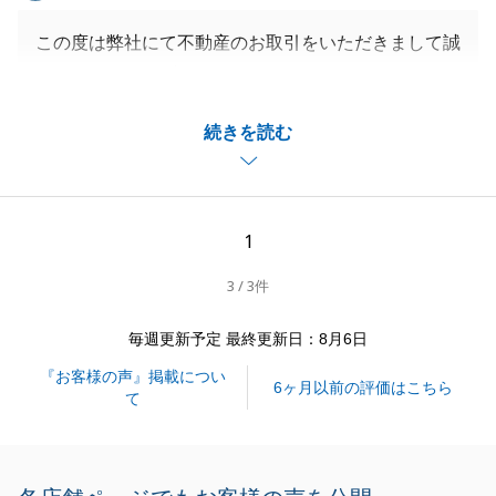
この度は、誠におめでとうございます。
この度は弊社にて不動産のお取引をいただきまして誠
にありがとうございました。
ご対応事項が次々と出てきてしまった中、K様とI様が
閉じる
続きを読む
毎回迅速かつご丁寧にご対応いただきましたおかげ
で、無事お引渡しを迎えることが出来ました。
K様とご縁があって担当させていただけたことを大変
嬉しく思っております。
1
今後も、不動産に関して何かお力になれることがござ
3 / 3件
いましたらお気兼ねなくお申し付けくださいませ。
毎週更新予定 最終更新日：8月6日
『お客様の声』掲載につい
閉じる
6ヶ月以前の評価はこちら
て