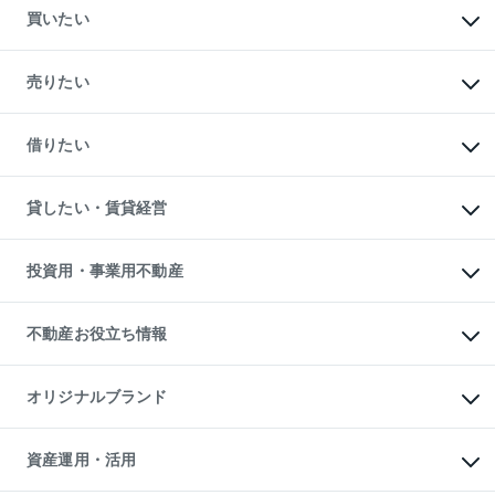
買いたい
マンションの購入
新築・分譲マンションの購入
売りたい
中古マンションの購入
一戸建ての購入
マンションの売却・査定
新築一戸建ての購入
一戸建ての売却・査定
借りたい
中古一戸建ての購入
土地の売却・査定
土地の購入
スピードAI査定
不動産購入の流れ
物件を借りる
不動産売却について
注目キーワード物件特集
オフィス・店舗の賃貸
貸したい・賃貸経営
不動産査定について
購入ガイド
借りるときの流れ
売却サービス
借りるガイド
不動産売却の流れ
無料賃料査定
多言語対応
不動産買換えの流れ
マンション賃料データ
投資用・事業用不動産
売却ガイド
賃貸管理プラン
English
繁体中文
簡体中文
リロケーションについて
投資用不動産
貸すときの流れ
事業用不動産
不動産お役立ち情報
貸すガイド
マンション投資
投資用マンション
不動産AIアドバイザー Tellus Talk
マンション一棟
マンションライブラリー
オリジナルブランド
アパート経営
人気マンションランキング
アパート投資用物件
暮らしに役立つ不動産メディア

収益物件
当社売主リノベーションマンション
「Lnote」
ビル購入（ビル一棟）
一棟リノベーションマンション

資産運用・活用
不動産相場・不動産価格情報
投資用不動産の売却査定
L`GENTE（ルジェンテ）
不動産売却FAQ
事業用不動産の売却査定
区分リノベーションマンション
