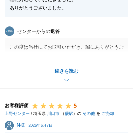
ありがとうございました。
東急リバブル
センターからの返答
この度は当社にてお取引いただき、誠にありがとうご
ざいました。
O様のご尽力のおかげで、無事ご決済することができ
続きを読む
ました。
またお困りのことがございましたら、お気兼ねなくお
声がけください。
この度は誠にありがとうございました。
5
お客様評価
上野センター
/ 埼玉県
川口市
（
蕨駅
）の
その他
を
ご売却
閉じる
N様
N様
2026年6月7日