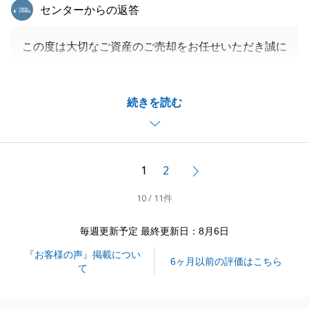
東急リバブル
センターからの返答
この度は大切なご資産のご売却をお任せいただき誠に
ありがとうございました。
I様のご理解、ご協力のおかげで取引を円滑に進める
続きを読む
ことができました。重ねて御礼申し上げます。
いただいた感謝のお言葉を胸に、今後もより一層、お
客様に寄り添ったサポートができるよう努めてまいり
ます。
1
2
次へ
今後、不動産に関することでお力になれることがござ
10 / 11件
いましたら、遠慮なくご相談ください。
引き続き、宜しくお願いいたします。
毎週更新予定 最終更新日：8月6日
『お客様の声』掲載につい
6ヶ月以前の評価はこちら
て
閉じる