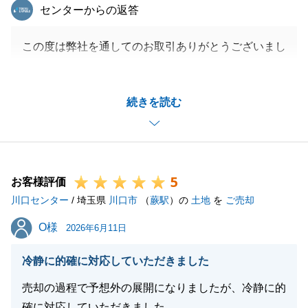
お願いいたします。
東急リバブル
センターからの返答
この度は弊社を通してのお取引ありがとうございまし
閉じる
た。
お任せいただいてからご契約までスピード感もって完
続きを読む
了したのもY様のご尽力の賜物でございます。
また何かございましたらご相談いただけますと幸いで
す。
今後ともよろしくお願いいたします。
5
お客様評価
川口センター
/ 埼玉県
川口市
（
蕨駅
）の
土地
を
ご売却
閉じる
O様
O様
2026年6月11日
冷静に的確に対応していただきました
売却の過程で予想外の展開になりましたが、冷静に的
確に対応していただきました。