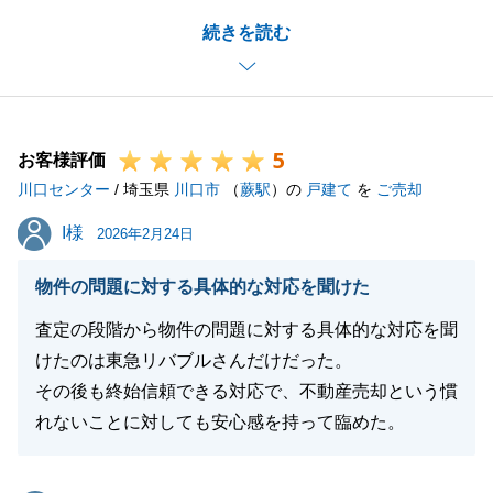
まずは無事にお取引を終えることができ、大変嬉しく
続きを読む
思っております。
また何かお役に立てることがございましたら、お気軽
にお声がけください。
今後とも何卒よろしくお願い申し上げます。
5
お客様評価
川口センター
/ 埼玉県
川口市
（
蕨駅
）の
戸建て
を
ご売却
閉じる
I様
I様
2026年2月24日
物件の問題に対する具体的な対応を聞けた
査定の段階から物件の問題に対する具体的な対応を聞
けたのは東急リバブルさんだけだった。
その後も終始信頼できる対応で、不動産売却という慣
れないことに対しても安心感を持って臨めた。