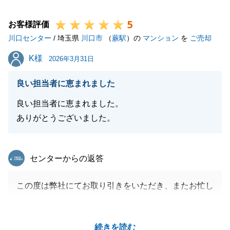
また不動産の事でお困り事等がございましたら、お気
5
軽にご相談下さい。
お客様評価
川口センター
この度は誠にありがとうございました。
/ 埼玉県
川口市
（
蕨駅
）の
マンション
を
ご売却
K様
K様
2026年3月31日
閉じる
良い担当者に恵まれました
良い担当者に恵まれました。
ありがとうございました。
東急リバブル
センターからの返答
この度は弊社にてお取り引きをいただき、またお忙し
い中アンケートにご協力いただき、誠にありがとうご
ざいました。
続きを読む
K様には遠方より、何度も足を運んでいただき感謝し