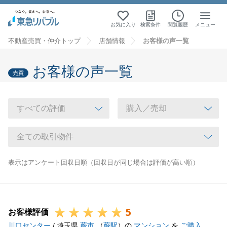
お気に入り
検索条件
閲覧履歴
メニュー
不動産売買・仲介トップ
店舗情報
お客様の声一覧
お客様の声一覧
売買
表示はアンケート回収日順（回収日が同じ場合は評価が高い順）
5
お客様評価
川口センター
/ 埼玉県
蕨市
（
蕨駅
）の
マンション
を
ご購入