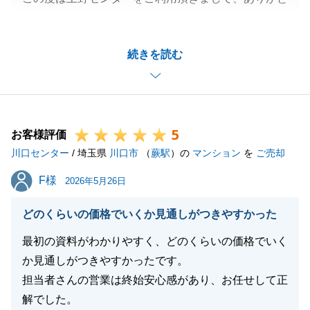
うございます。
N様が大切にご使用していた不動産をご満足いただけ
続きを読む
る条件で売却出来た事がなによりです。
また機会がございましたらいつでもご連絡下さい。
ご連絡お待ちしております。
5
お客様評価
川口センター
/ 埼玉県
川口市
（
蕨駅
）の
マンション
を
ご売却
閉じる
F様
F様
2026年5月26日
どのくらいの価格でいくか見通しがつきやすかった
最初の資料がわかりやすく、どのくらいの価格でいく
か見通しがつきやすかったです。
担当者さんの営業は終始安心感があり、お任せして正
解でした。