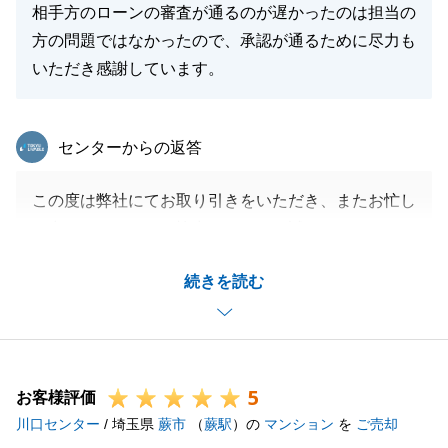
相手方のローンの審査が通るのが遅かったのは担当の
方の問題ではなかったので、承認が通るために尽力も
いただき感謝しています。
東急リバブル
センターからの返答
この度は弊社にてお取り引きをいただき、またお忙し
い中アンケートにご協力いただき、誠にありがとうご
ざいました。
続きを読む
結果的に最初にご案内させていただいた方が買主様と
なりましたが、お引き渡しまでに時間を要しまして申
し訳ございません。
不安な時期もあったかと存じますが、F様には辛抱強
5
くお待ちいただき感謝申し上げます。
お客様評価
川口センター
また何かご相談等、お力になれる事がございました
/ 埼玉県
蕨市
（
蕨駅
）の
マンション
を
ご売却