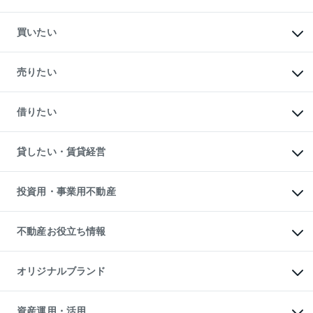
買いたい
マンションの購入
新築・分譲マンションの購入
売りたい
中古マンションの購入
一戸建ての購入
マンションの売却・査定
新築一戸建ての購入
一戸建ての売却・査定
借りたい
中古一戸建ての購入
土地の売却・査定
土地の購入
スピードAI査定
不動産購入の流れ
物件を借りる
不動産売却について
注目キーワード物件特集
オフィス・店舗の賃貸
貸したい・賃貸経営
不動産査定について
購入ガイド
借りるときの流れ
売却サービス
借りるガイド
不動産売却の流れ
無料賃料査定
多言語対応
不動産買換えの流れ
マンション賃料データ
投資用・事業用不動産
売却ガイド
賃貸管理プラン
English
繁体中文
簡体中文
リロケーションについて
投資用不動産
貸すときの流れ
事業用不動産
不動産お役立ち情報
貸すガイド
マンション投資
投資用マンション
不動産AIアドバイザー Tellus Talk
マンション一棟
マンションライブラリー
オリジナルブランド
アパート経営
人気マンションランキング
アパート投資用物件
暮らしに役立つ不動産メディア

収益物件
当社売主リノベーションマンション
「Lnote」
ビル購入（ビル一棟）
一棟リノベーションマンション

資産運用・活用
不動産相場・不動産価格情報