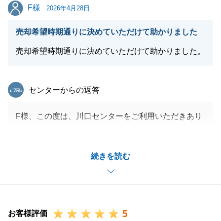
ら、是非ご連絡を頂戴できればと思っております。
F様
F様
2026年4月28日
今後とも弊社をご愛顧賜りますよう、お願い申し上げ
ます。
売却希望時期通りに決めていただけて助かりました
売却希望時期通りに決めていただけて助かりました。
閉じる
東急リバブル
センターからの返答
F様、この度は、川口センターをご利用いただきあり
がとうございます。
私生活の変化のある中、諸々迅速に対応していただき
続きを読む
誠にありがとうございました。
ご家族様皆様のご健勝を願っております。
また、お困り事がございましたら、何なりとお申し付
けくださいませ。
5
何卒よろしくお願い申し上げます。
お客様評価