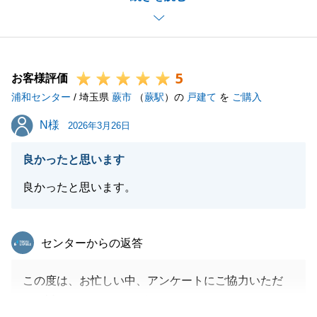
ております。
おかげ様で早期にご成約へと至ることが出来ました。
また何かご相談等、お力になれる事がございました
5
ら、是非ご連絡を頂戴できればと思っております。
お客様評価
浦和センター
今後とも弊社をご愛顧賜りますよう、お願い申し上げ
/ 埼玉県
蕨市
（
蕨駅
）の
戸建て
を
ご購入
ます。
N様
N様
2026年3月26日
良かったと思います
閉じる
良かったと思います。
東急リバブル
センターからの返答
この度は、お忙しい中、アンケートにご協力いただ
き、誠にありがとうございました。