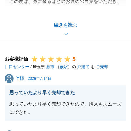
この度は、身に余るほどのお褒めの言葉をいただき、
誠にありがとうございます。
そのように仰っていただけて、大変嬉しく、胸がいっ
続きを読む
ぱいになっております。
私自身、I様の状況やご不安に寄り添い、少しでも分
かりやすく、そして誠実にお手伝いがしたいという思
いで対応させていただきました。
5
メリットだけでなくデメリットも包み隠さずお伝えし
お客様評価
川口センター
たことを「誠実」と受け取っていただけたこと、本当
/ 埼玉県
蕨市
（
蕨駅
）の
戸建て
を
ご売却
に光栄に存じます。
Y様
Y様
2026年7月4日
今回のI様からのお言葉を励みに、これからもすべて
のお客様に安心していただけるようなご案内を心がけ
思っていたより早く売却できた
てまいります。
思っていたより早く売却できたので、購入もスムーズ
また何かお困り事やご相談などがございましたら、い
にできた。
つでもお気軽にご連絡下さいませ。
私の方こそ、またご縁がありましたら、ぜひよろしく