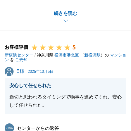
_お客様の大切な不動産のご売却を、微力ながらお手
続きを読む
伝いでき、またお役にたてたこと大変光栄でございま
す。
_至らない点もございましたが今回のご縁を機にお付
き合いいただければ幸いでございます。
5
_重ねて御礼申し上げます。
お客様評価
新横浜センター
/ 神奈川県
横浜市港北区
（
新横浜駅
）の
マンショ
ン
を
ご売却
E様
E様
2025年10月5日
閉じる
安心して任せられた
適切と思われるタイミングで物事を進めてくれ、安心
して任せられた。
東急リバブル
センターからの返答