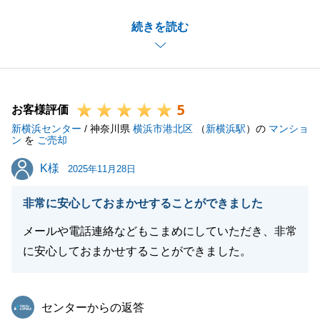
また、ありがたいお言葉をいただき、重ねて御礼申し
続きを読む
上げます。
T様のご協力のおかげで販売開始からご成約、お引渡
しとスムーズに進めることができました。
今後、売買・賃貸問わず、不動産に関するお困り事が
5
ございましたら、お気軽にお申し付け下さい。
お客様評価
新横浜センター
また、不動産のご相談をお持ちのお知り合いがいらっ
/ 神奈川県
横浜市港北区
（
新横浜駅
）の
マンショ
ン
を
ご売却
しゃいましたら、ご紹介をいただけますと幸いです。
K様
K様
今後とも宜しくお願い申し上げます。
2025年11月28日
非常に安心しておまかせすることができました
メールや電話連絡などもこまめにしていただき、非常
閉じる
に安心しておまかせすることができました。
東急リバブル
センターからの返答