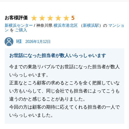
ぜひ奥様とお楽しみください。
またお手伝いできることがございましたらいつでもお
5
気軽にお申し付けくださいませ。
お客様評価
新横浜センター
引き続き何卒よろしくお願いいたします。
/ 神奈川県
横浜市港北区
（
新横浜駅
）の
マンショ
ン
を
ご購入
I様
I様
2026年1月12日
閉じる
お世話になった担当者が数人いらっしゃいます
今までの東急リバブルでお世話になった担当者が数人
いらっしゃいます。
正直なところ顧客の求めるところを全く把握していな
い方もいらして、同じ会社でも担当者によってこうも
違うのかと感じることがありました。
今回の方は顧客の期待に応えてくれる担当者の一人で
いらっしゃいました。