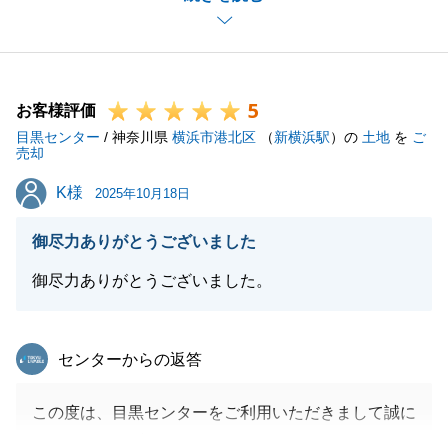
が、お忙しい中最後までご協力いただきありがとうご
ざました。また今度不動産の事で動く際には是非お声
掛け下さいませ。
5
今後とも末永いお付き合いの程、どうぞよろしくお願
お客様評価
目黒センター
い申し上げます。
/ 神奈川県
横浜市港北区
（
新横浜駅
）の
土地
を
ご
売却
K様
K様
2025年10月18日
閉じる
御尽力ありがとうございました
御尽力ありがとうございました。
東急リバブル
センターからの返答
この度は、目黒センターをご利用いただきまして誠に
ありがとうございました。