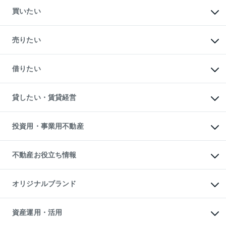
買いたい
マンションの購入
新築・分譲マンションの購入
売りたい
中古マンションの購入
一戸建ての購入
マンションの売却・査定
新築一戸建ての購入
一戸建ての売却・査定
借りたい
中古一戸建ての購入
土地の売却・査定
土地の購入
スピードAI査定
不動産購入の流れ
物件を借りる
不動産売却について
注目キーワード物件特集
オフィス・店舗の賃貸
貸したい・賃貸経営
不動産査定について
購入ガイド
借りるときの流れ
売却サービス
借りるガイド
不動産売却の流れ
無料賃料査定
多言語対応
不動産買換えの流れ
マンション賃料データ
投資用・事業用不動産
売却ガイド
賃貸管理プラン
English
繁体中文
簡体中文
リロケーションについて
投資用不動産
貸すときの流れ
事業用不動産
不動産お役立ち情報
貸すガイド
マンション投資
投資用マンション
不動産AIアドバイザー Tellus Talk
マンション一棟
マンションライブラリー
オリジナルブランド
アパート経営
人気マンションランキング
アパート投資用物件
暮らしに役立つ不動産メディア

収益物件
当社売主リノベーションマンション
「Lnote」
ビル購入（ビル一棟）
一棟リノベーションマンション

資産運用・活用
不動産相場・不動産価格情報
投資用不動産の売却査定
L`GENTE（ルジェンテ）
不動産売却FAQ
事業用不動産の売却査定
区分リノベーションマンション
