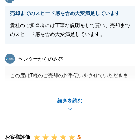
売却までのスピード感を含め大変満足しています
貴社のご担当者には丁寧な説明をして貰い、売却まで
のスピード感を含め大変満足しています。
東急リバブル
センターからの返答
この度はT様のご売却のお手伝いをさせていただきま
してありがとうございました。
ご売却のお手伝いから約1ヵ月ほどで売買契約をさせ
続きを読む
ていただきました。
買主様からのご確認事項のご対応など、ご迅速なご対
応をいただいたおかげです。
大変助かりました。
5
また何かご不明な点がございましたらお気軽にお申し
お客様評価