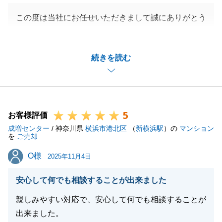
この度は当社にお任せいただきまして誠にありがとう
ございました。
K様のご協力のおかげで販売開始からご成約、お引渡
続きを読む
しとスムーズに進めることができました。
また、不動産のご相談をお持ちのお知り合いがいらっ
しゃいましたら、ご紹介をいただけますと幸いです。
今後とも宜しくお願い申し上げます。
5
お客様評価
成増センター
/ 神奈川県
横浜市港北区
（
新横浜駅
）の
マンション
を
ご売却
閉じる
O様
O様
2025年11月4日
安心して何でも相談することが出来ました
親しみやすい対応で、安心して何でも相談することが
出来ました。