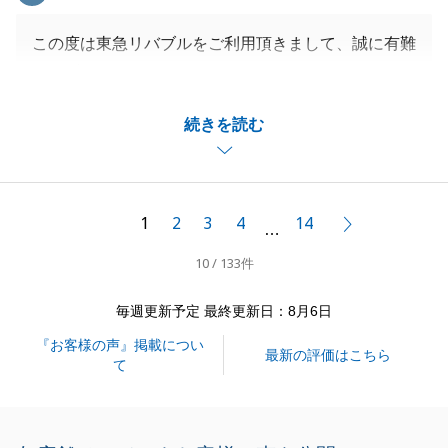
この度は東急リバブルをご利用頂きまして、誠に有難
うございます。
温かいお言葉をいただき、ありがとうございます。タ
続きを読む
イミングも含め、E様のお役に立てたのであれば幸い
です。
今後も何かご相談事や、ご親族やご友人などでも不動
産売買においてお困りごとがありましたら、いつでも
1
2
3
4
14
次へ
…
お声掛けいただければと存じます。
10 / 133件
今後ともよろしくお願い申し上げます。
毎週更新予定 最終更新日：8月6日
『お客様の声』掲載につい
閉じる
最新の評価はこちら
て