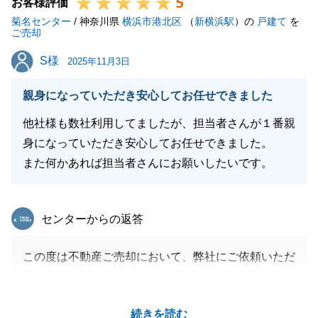
5
お客様評価
菊名センター
/ 神奈川県
横浜市港北区
（
新横浜駅
）の
戸建て
を
ご売却
閉じる
S様
S様
2025年11月3日
親身になっていただき安心してお任せできました
他社様も数社利用してましたが、担当者さんが１番親
身になっていただき安心してお任せできました。
また何かあれば担当者さんにお願いしたいです。
東急リバブル
センターからの返答
この度は不動産ご売却において、弊社にご依頼いただ
き誠にありがとうございました。無事にご決済まで終
える事が出来、私も一安心しております。
続きを読む
販売から最終ご決済まで諸手続きが多数ございました