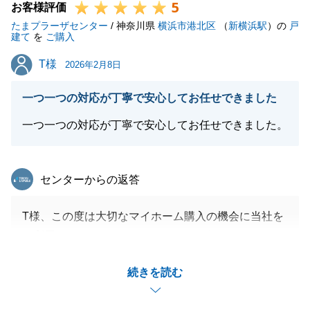
5
お客様評価
たまプラーザセンター
/ 神奈川県
横浜市港北区
（
新横浜駅
）の
戸
建て
を
ご購入
T様
T様
2026年2月8日
一つ一つの対応が丁寧で安心してお任せできました
一つ一つの対応が丁寧で安心してお任せできました。
東急リバブル
センターからの返答
T様、この度は大切なマイホーム購入の機会に当社を
ご利用いただきましてありがとうございました。
理想のお住まいをご購入いただくことができ、担当と
続きを読む
して大変嬉しく思っております。
魅力的なポイントが溢れる素敵なご自宅での新生活を