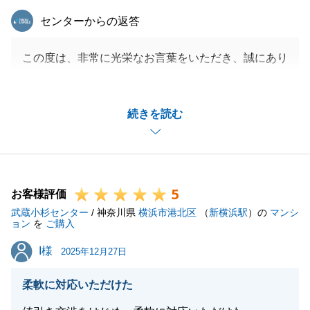
東急リバブル
センターからの返答
この度は、非常に光栄なお言葉をいただき、誠にあり
がとうございます。
お客様が何を求め、どのような不安を感じていらっし
続きを読む
ゃるかを把握することは、私たちが最も大切にすべき
基本であると考えております。
今回、I様のご期待に沿うことができたのであれば、
大変うれしく思います。今後も「任せて良かった」と
5
思っていただけるよう、一人ひとりのお客様に誠実に
お客様評価
武蔵小杉センター
向き合ってまいります。
/ 神奈川県
横浜市港北区
（
新横浜駅
）の
マンシ
ョン
を
ご購入
今後も何かお困りごとがございましたら、お気軽にご
I様
I様
相談ください。引き続き、宜しくお願いいたします。
2025年12月27日
柔軟に対応いただけた