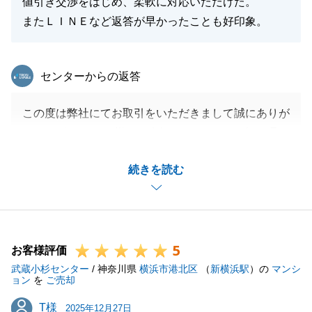
値引き交渉をはじめ、柔軟に対応いただけた。
閉じる
またＬＩＮＥなど返答が早かったことも好印象。
東急リバブル
センターからの返答
この度は弊社にてお取引をいただきまして誠にありが
とうございます。I様のお人柄もありスムーズなお取
引ができたこと嬉しく思います。
続きを読む
またご不明点等ござましたらお気軽に申し付けくださ
いませ。引き続きよろしくお願いいたします。
5
お客様評価
閉じる
武蔵小杉センター
/ 神奈川県
横浜市港北区
（
新横浜駅
）の
マンシ
ョン
を
ご売却
T様
T様
2025年12月27日