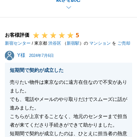
取引を心がけて参りました。
今後とも、末永いお付き合いをよろしくお願い致しま
す。
時節柄、どうぞご自愛ください。
5
お客様評価
新宿センター
/ 東京都
渋谷区
（
新宿駅
）の
マンション
を
ご売却
閉じる
Y様
Y様
2024年7月6日
短期間で契約が成立した
売りたい物件は東京なのに遠方在住なので不安があり
ました。
でも、電話やメールのやり取りだけでスムーズに話が
進みました。
こちらが上京することなく、地元のセンターまで担当
者が来てくださり手続きができて助かりました。
短期間で契約が成立したのは、ひとえに担当者の熱意