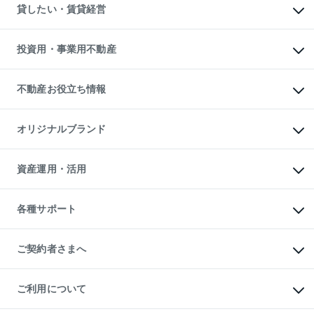
注目キーワード物件特集
オフィス・店舗の賃貸
貸したい・賃貸経営
不動産査定について
購入ガイド
借りるときの流れ
売却サービス
借りるガイド
不動産売却の流れ
無料賃料査定
多言語対応
不動産買換えの流れ
マンション賃料データ
投資用・事業用不動産
売却ガイド
賃貸管理プラン
English
繁体中文
簡体中文
リロケーションについて
投資用不動産
貸すときの流れ
事業用不動産
不動産お役立ち情報
貸すガイド
マンション投資
投資用マンション
不動産AIアドバイザー Tellus Talk
マンション一棟
マンションライブラリー
オリジナルブランド
アパート経営
人気マンションランキング
アパート投資用物件
暮らしに役立つ不動産メディア

収益物件
当社売主リノベーションマンション
「Lnote」
ビル購入（ビル一棟）
一棟リノベーションマンション

資産運用・活用
不動産相場・不動産価格情報
投資用不動産の売却査定
L`GENTE（ルジェンテ）
不動産売却FAQ
事業用不動産の売却査定
区分リノベーションマンション

不動産コラム・ニュース
等価交換事業
海外不動産
Lideas（リディアス）
不動産用語集
不動産M&A
各種サポート
投資用一棟レジデンスWELL

不動産なんでもネット相談室
アセットマネジメント・出資
SQUARE（ウェルスクエア）
住まいの税金
不動産小口投資

シニア向けサポート
物件一括検索（購入＆賃貸）
LEGACIA（レガシア）
相続サポート
ご契約者さまへ
リフォームサポート
ご契約者さまサポートメニュー
ご紹介・再契約特典
ご利用について
入居者様専用-各種ご案内（賃貸）
東急こすもす会「こすもすWeb」
本人確認に関するお客様へのお願い