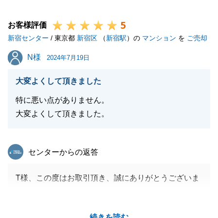
時節柄、どうぞご自愛ください。
5
お客様評価
新宿センター
/ 東京都
新宿区
（
新宿駅
）の
マンション
を
ご売却
閉じる
N様
N様
2024年7月19日
大変よくして頂きました
特に悪い点がありません。
大変よくして頂きました。
東急リバブル
センターからの返答
T様、この度はお取引頂き、誠にありがとうございま
す。
各種手続きの為にご足労頂くことなく、スムーズなお
続きを読む