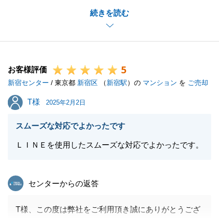
最初にご相談頂いてから、お取引完了まで半年ほどで
続きを読む
したが、度々お打ち合わせのお時間を頂き、誠にあり
がとうございました。
今後もご協力できることがございましたら、いつでも
ご連絡くださいませ。
5
お客様評価
新宿センター
/ 東京都
新宿区
（
新宿駅
）の
マンション
を
ご売却
閉じる
T様
T様
2025年2月2日
スムーズな対応でよかったです
ＬＩＮＥを使用したスムーズな対応でよかったです。
東急リバブル
センターからの返答
T様、この度は弊社をご利用頂き誠にありがとうござ