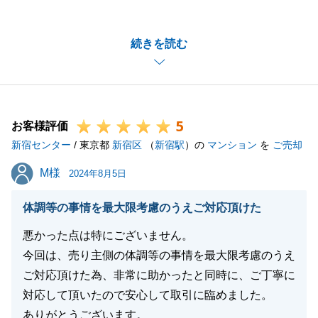
います。
また、ご多忙の中アンケートにご協力頂きありがとう
続きを読む
ございます。
T様のご協力があり、ご契約からご決済までスムーズ
に行わせて頂く事ができました。
今後、不動産に関することでお困りのことがございま
5
したらいつでもお気軽にお申し付け頂けますと幸いで
お客様評価
新宿センター
す。
/ 東京都
新宿区
（
新宿駅
）の
マンション
を
ご売却
今後とも、末永いお付き合いの程、何卒、宜しくお願
M様
M様
2024年8月5日
いいたします。
体調等の事情を最大限考慮のうえご対応頂けた
悪かった点は特にございません。
閉じる
今回は、売り主側の体調等の事情を最大限考慮のうえ
ご対応頂けた為、非常に助かったと同時に、ご丁寧に
対応して頂いたので安心して取引に臨めました。
ありがとうございます。