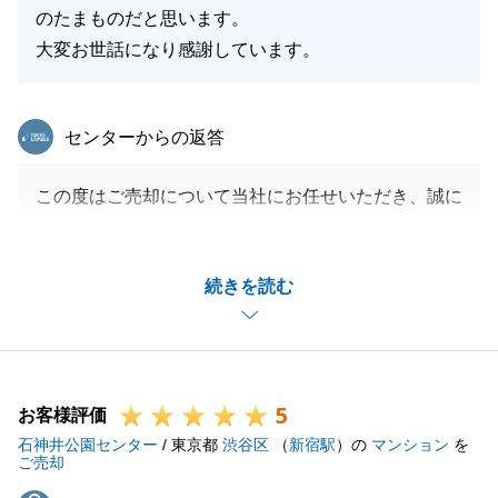
のたまものだと思います。
大変お世話になり感謝しています。
東急リバブル
センターからの返答
この度はご売却について当社にお任せいただき、誠に
ありがとうございます。
遠方にお住まいということから書類の郵送でのやり取
続きを読む
りが多くありましたが、すべてスピーディにご対応く
ださったおかげで、お引渡しまでスムーズに進むこと
ができました。
また何かお困りのことがございましたら是非お声がけ
5
ください。
お客様評価
石神井公園センター
今後ともどうぞよろしくお願いいたします。
/ 東京都
渋谷区
（
新宿駅
）の
マンション
を
ご売却