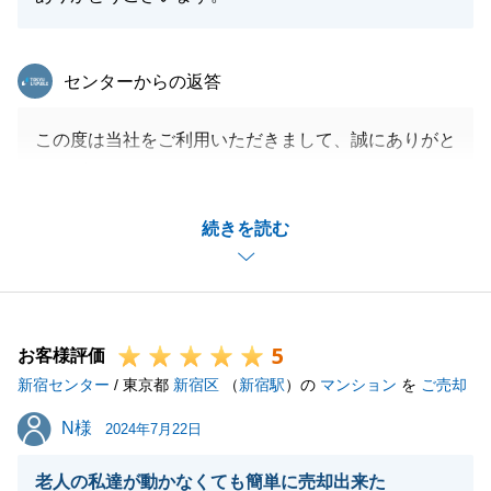
東急リバブル
センターからの返答
この度は当社をご利用いただきまして、誠にありがと
うございます。
途中スケジュールの変更などございましたが、M様の
続きを読む
ご協力のおかげで無事お引渡しを迎えることができま
した。
また何かお困りのことなどございましたらお気軽にご
連絡ください。
5
引き続きどうぞよろしくお願い申し上げます。
お客様評価
新宿センター
/ 東京都
新宿区
（
新宿駅
）の
マンション
を
ご売却
N様
N様
2024年7月22日
閉じる
老人の私達が動かなくても簡単に売却出来た