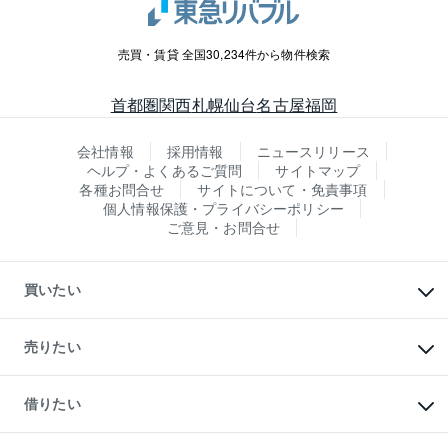
売買・賃貸 全国30,234件から物件検索
首都圏
関西
札幌
仙台
名古屋
福岡
会社情報
採用情報
ニュースリリース
ヘルプ・よくあるご質問
サイトマップ
各種お問合せ
サイトについて・免責事項
個人情報保護・プライバシーポリシー
ご意見・お問合せ
買いたい
マンションの購入
新築・分譲マンションの購入
売りたい
中古マンションの購入
一戸建ての購入
マンションの売却・査定
新築一戸建ての購入
一戸建ての売却・査定
借りたい
中古一戸建ての購入
土地の売却・査定
土地の購入
スピードAI査定
不動産購入の流れ
物件を借りる
不動産売却について