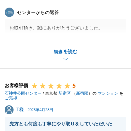
東急リバブル
センターからの返答
お取引頂き、誠にありがとうございました。
お忙しい中、打ち合わせ日時のご調整、書類のご準備
等ご協力頂きありがとうございました。
続きを読む
今後もお力になれることがございましたら、いつでも
ご連絡くださいませ。
5
お客様評価
閉じる
石神井公園センター
/ 東京都
新宿区
（
新宿駅
）の
マンション
を
ご売却
T様
T様
2025年4月28日
先方とも何度も丁寧にやり取りをしていただいた