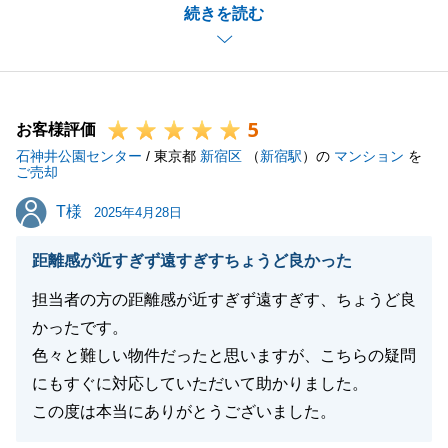
続きを読む
に様々ご協力をいただけたおかげで、スムーズにお取
引を完了することができたと思っております。
今後も不動産関連でお力になれるいことがございまし
たら、何でもお気軽にご相談をいただけますと幸いで
5
す。
お客様評価
石神井公園センター
よろしくお願いいたします。
/ 東京都
新宿区
（
新宿駅
）の
マンション
を
ご売却
T様
T様
2025年4月28日
閉じる
距離感が近すぎず遠すぎすちょうど良かった
担当者の方の距離感が近すぎず遠すぎす、ちょうど良
かったです。
色々と難しい物件だったと思いますが、こちらの疑問
にもすぐに対応していただいて助かりました。
この度は本当にありがとうございました。