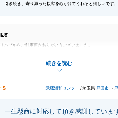
引き続き、寄り添った接客を心がけてくれると嬉しいです
返答
リバブルをご利用頂きありがとうございました。
てたのも、詳細な打ち合わせの機会を何度も作って頂き、ご
っかり行えたことが要因だと思っております。
続きを読む
中、本当にありがとうございました。
、査定の相談や売却の相談なども承っておりますので、身の
方がいらっしゃいましたら、お気軽にご連絡ください。
5
武蔵浦和センター
/ 埼玉県
戸田市
（
閉じる
一生懸命に対応して頂き感謝していま