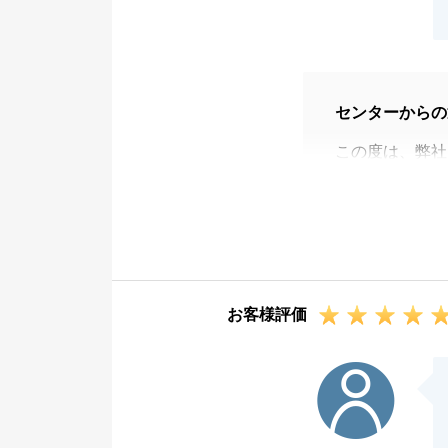
センターからの
この度は、弊社
とうございまし
お忙しいなか、
いつも、ご丁寧
です。
また、今後も何
お客様評価
せ。
T様