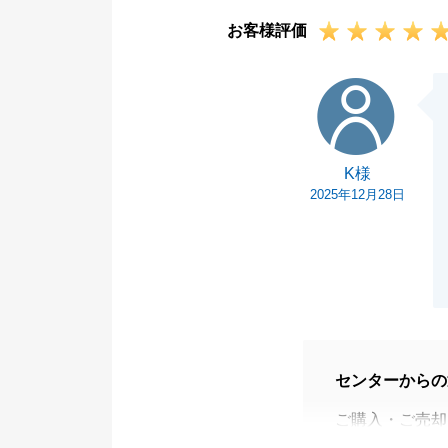
るようなお取引
お客様評価
また何かご相談
きればと思って
K様
今後とも弊社を
K様
2025年12月28日
センターからの
ご購入・ご売却
スムーズにお引