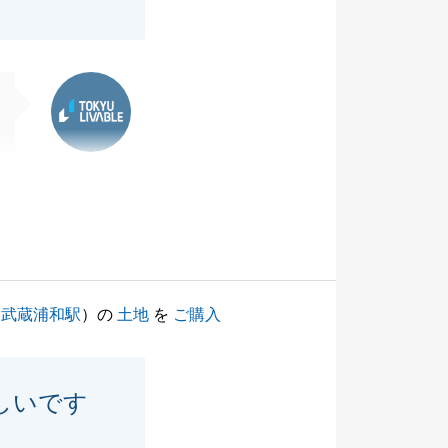
東急リバブル
（
武蔵浦和駅
）の
土地
を
ご購入
しいです