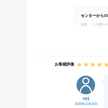
センターからの
K様、この度は
お役に立てた事
至らない点もあ
ったおかげで無
また、機会がご
今後とも宜しく
お客様評価
M様
M様
2025年11月15日