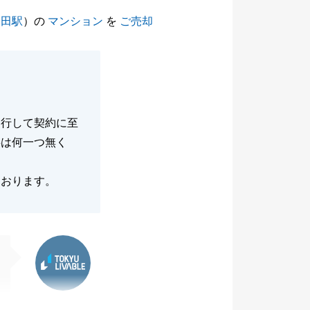
戸田駅
）の
マンション
を
ご売却
進行して契約に至
事は何一つ無く
ております。
東急リバブル