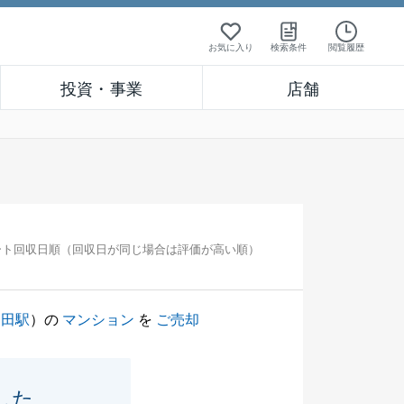
お気に入り
検索条件
閲覧履歴
投資・事業
店舗
ート回収日順（回収日が同じ場合は評価が高い順）
戸田駅
）の
マンション
を
ご売却
した