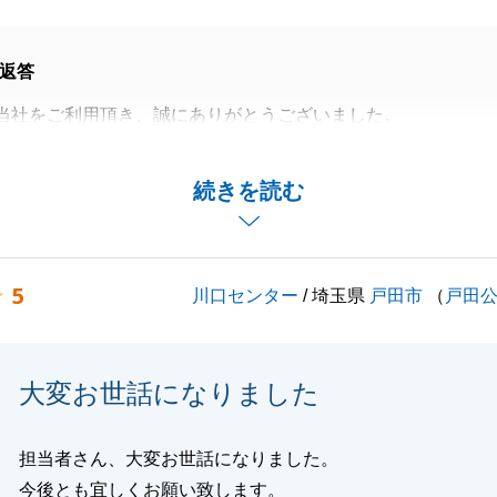
返答
当社をご利用頂き、誠にありがとうございました。
を嬉しく思っております。
ったかと思いますが、お忙しい中、いつも快くご対応くださ
続きを読む
事お取引を終えることができました。
ざいましたら、お気軽にご相談下さいませ。
お願いいたします。
5
川口センター
/ 埼玉県
戸田市
（
戸田
閉じる
大変お世話になりました
担当者さん、大変お世話になりました。
今後とも宜しくお願い致します。