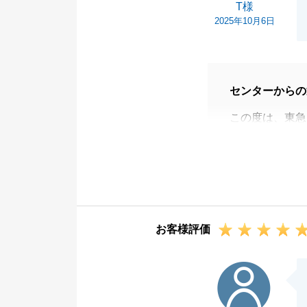
T様
2025年10月6日
センターからの
この度は、東急
T様のお役に立
要望の確認をし
お仕事で大変な
購入のみならず
回りでお困りの
お客様評価
T様