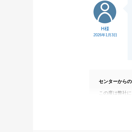
H様
H様
2026年1月3日
センターからの
この度は弊社に
力いただき、誠
売却保証、立替
きまして、説明
フォーマットに