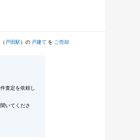
（
戸田駅
）の
戸建て
を
ご売却
物件査定を依頼し
く聞いてくださ