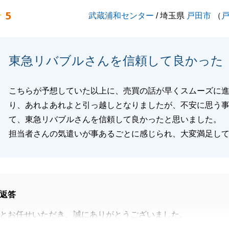
を目指してまいります。
5
武蔵浦和センター
/ 埼玉県
戸田市
（
等、お力になれる事がございましたら、是非ご連絡を頂戴で
おります。
ご愛顧賜りますよう、お願い申し上げます。
東急リバブルさんを信頼して良かった
こちらが予想していた以上に、売買の話が早くスムーズに
閉じる
り、あれよあれよと引っ越しとなりましたが、不安に思う
て、東急リバブルさんを信頼して良かったと思いました。
担当者さんの気遣いが事あるごとに感じられ、大変満足し
返答
とお任せいただき、誠にありがとうございました。
き渡しまで終えることが出来たのも、K様のご協力のおかげ