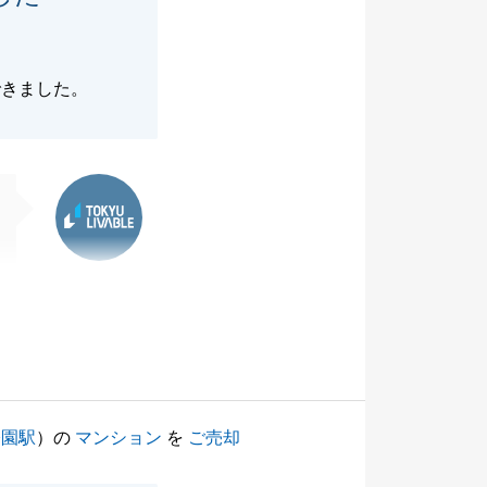
できました。
東急リバブル
公園駅
）の
マンション
を
ご売却