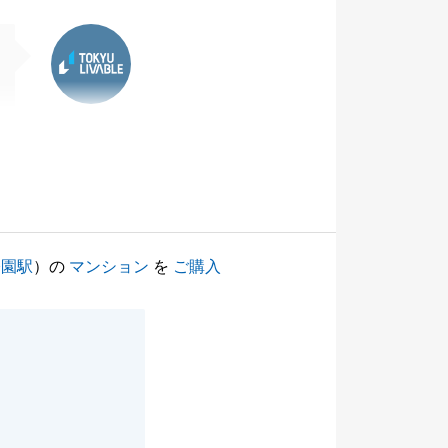
東急リバブル
公園駅
）の
マンション
を
ご購入