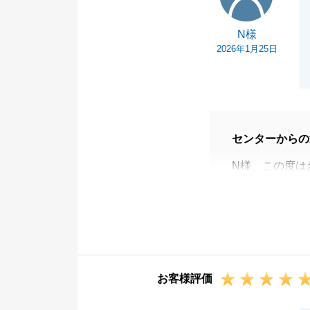
N様
2026年1月25日
センターからの
N様、この度は
身に余るお言葉
また今後とも何
さいませ。
引き続きよろし
お客様評価