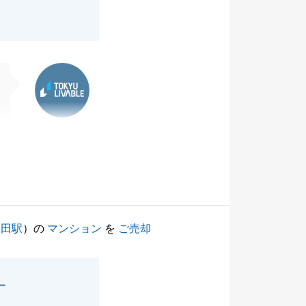
。
東急リバブル
戸田駅
）の
マンション
を
ご売却
す