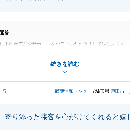
返答
に不動産売却のサポートをお任せいただきまして誠にありが
た。
コメントも送っていただき大変嬉しく思います。
続きを読む
に対応してくださり、私もM様のサポートができてよかった
かお困り事がございましたら何なりとお声がけくださいま
5
武蔵浦和センター
/ 埼玉県
戸田市
寄り添った接客を心がけてくれると嬉
閉じる