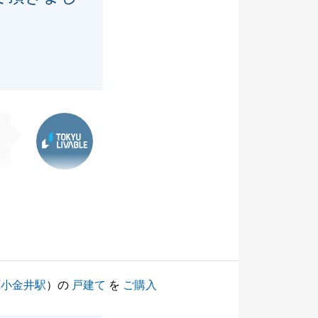
東急リバブル
蔵小金井駅
）の
戸建て
を
ご購入