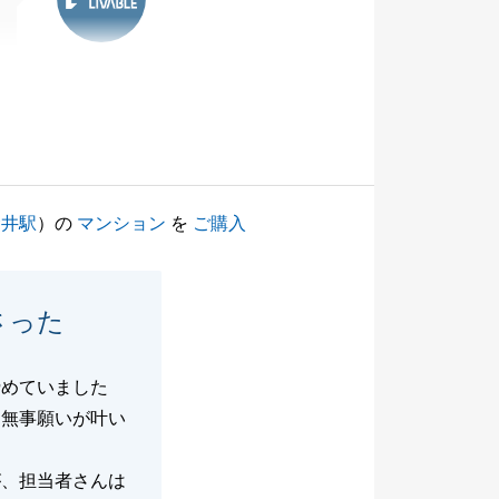
金井駅
）の
マンション
を
ご購入
さった
諦めていました
、無事願いが叶い
が、担当者さんは