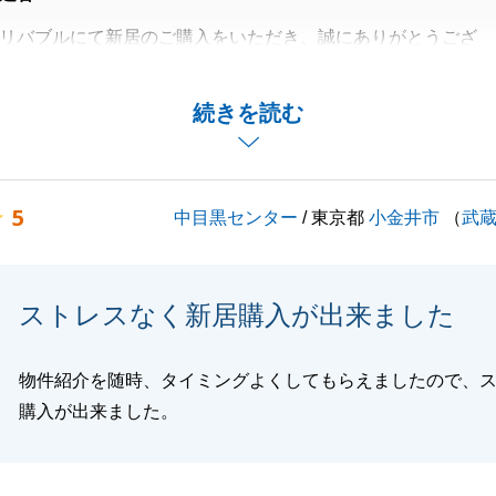
リバブルにて新居のご購入をいただき、誠にありがとうござ
ご縁で、今回ご相談を頂きお手伝いをさせて頂きました。
続きを読む
い中、住宅ローンのご対応や、書類を揃えて頂いたりと、Ｏ
り、スムーズな取引となりました。
役に立てることがございましたらお気軽にお申し付けくださ
5
中目黒センター
/ 東京都
小金井市
（
武
ありがとうございました。
ストレスなく新居購入が出来ました
閉じる
物件紹介を随時、タイミングよくしてもらえましたので、
購入が出来ました。