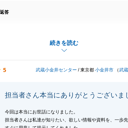
返答
引いただき誠にありがとうございました。
い中、スムーズな手続きにご協力いただき感謝しておりま
続きを読む
生活をお楽しみください。
のご活躍を心よりお祈り申し上げます。
5
武蔵小金井センター
/ 東京都
小金井市
（
武
くお願い申し上げます。
担当者さん本当にありがとうございま
閉じる
今回は本当にお世話になりました。
担当者さんは私達が知りたい、欲しい情報や資料を、一歩
すぐに用意して提示してくれました。