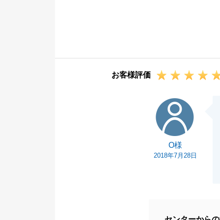
いました。
ご質問に対して
き弊社をお選び
そろそろ、ご購
らにお引越しに
お客様評価
お住まいになる
したら、ぜひお
O様
T様が、こちら
ります。
お客様からのお
O様
今後とも、どう
2018年7月28日
センターからの