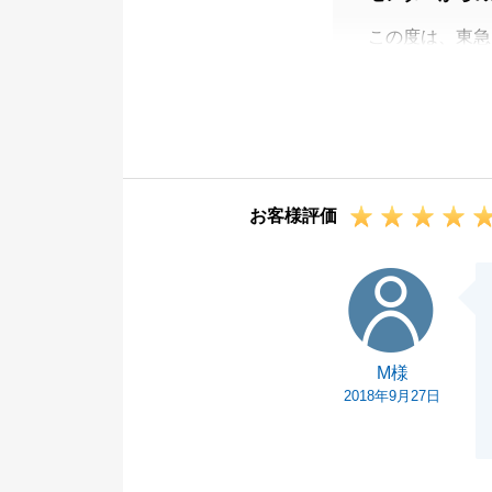
この度は、東急
いました。
ご両親様からの
お仕事でお忙し
様のご協力があ
今後とも何かお
お客様評価
い。
この度は本当に
M様
M様
2018年9月27日