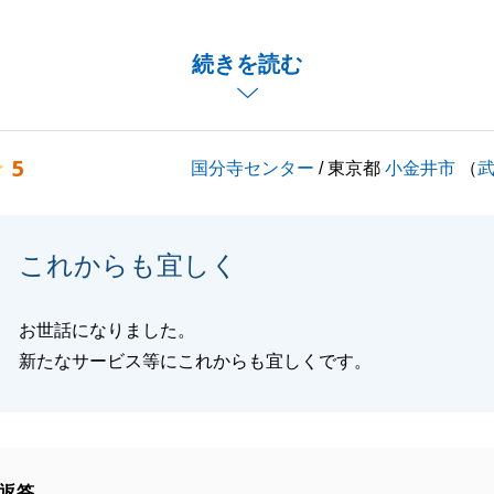
、良いこと悪いことを全てお話しした中で、信頼していただ
続きを読む
いただきましたこと、お礼申し上げます。
入いただきましたお住まいのリフォーム工事が完了し、こち
なるタイミングかと存じます。
5
国分寺センター
/ 東京都
小金井市
（
中で、何かご不明点やご要望、お手伝いできることがありま
気軽にご連絡をいただければ幸いです。
のエリアにお引越ししていらっしゃることを楽しみにしてお
これからも宜しく
褒めの言葉が一番のやりがいです。
ぞよろしくお願いいたします。
お世話になりました。
新たなサービス等にこれからも宜しくです。
閉じる
返答