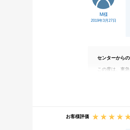
M様
2019年3月27日
センターからの
この度は、東急
ありがとうござ
また、お忙しい
し上げます。
この度、Ｍ様に
に、Ｍ様にピッ
お客様評価
Ｍ様にご協力い
私自身もとても