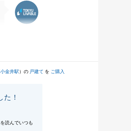
東急リバブル
蔵小金井駅
）の
戸建て
を
ご購入
した！
先を読んでいつも