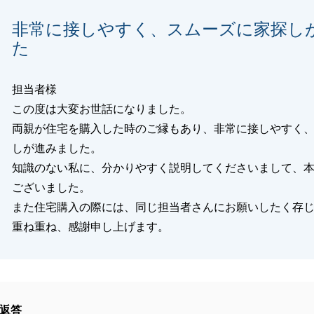
ーム工事も完了し、お引越しのタイミングかと存じます。
非常に接しやすく、スムーズに家探し
小金井の店舗にて勤務しておりますので、何かお困りのこと
た
したら、ご連絡をいただければ幸いです。
しくお願いいたします。
担当者様
この度は大変お世話になりました。
両親が住宅を購入した時のご縁もあり、非常に接しやすく
閉じる
しが進みました。
知識のない私に、分かりやすく説明してくださいまして、
ございました。
また住宅購入の際には、同じ担当者さんにお願いしたく存
重ね重ね、感謝申し上げます。
返答