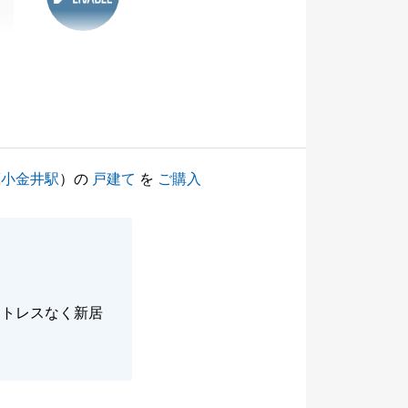
蔵小金井駅
）の
戸建て
を
ご購入
ストレスなく新居