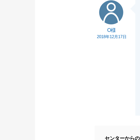
O様
そろそろリフォ
私も、引き続き
等がもしありま
O様
今後とも、よろ
2018年12月17日
センターからの