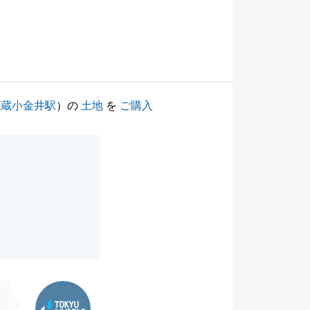
武蔵小金井駅
）の
土地
を
ご購入
東急リバブル