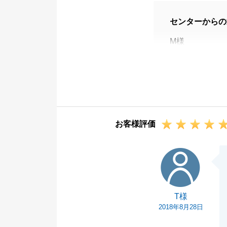
センターからの
M様
この度は、お取
お仕事がお忙し
す。
新築での新しい
これからの益々
お客様評価
今後ともよろし
T様
T様
2018年8月28日