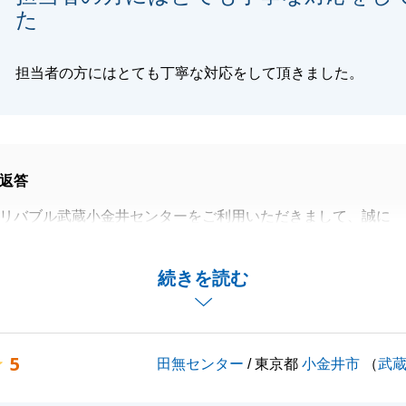
た
担当者の方にはとても丁寧な対応をして頂きました。
返答
リバブル武蔵小金井センターをご利用いただきまして、誠に
います。
中、アンケートにご協力いただきましたこと、重ねてお礼申
続きを読む
お買い求めいただきましたお住まいは、お話を重ねるほど
タリのお住まいだと感じました。
5
田無センター
/ 東京都
小金井市
（
武
ただき、懸念を払拭することができ、無事ご購入いただけ、
嬉しく感じております。