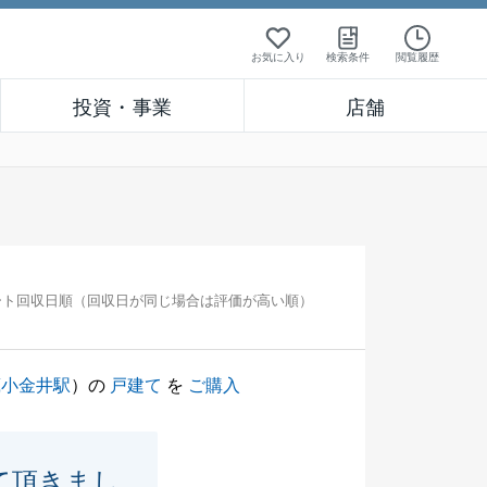
お気に入り
検索条件
閲覧履歴
投資・事業
店舗
ート回収日順（回収日が同じ場合は評価が高い順）
蔵小金井駅
）の
戸建て
を
ご購入
て頂きまし