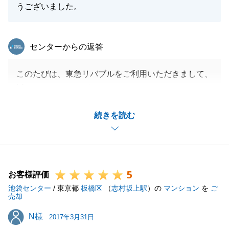
うございました。
東急リバブル
センターからの返答
このたびは、東急リバブルをご利用いただきまして、
誠にありがとうございます。
A様のお役に立てたことを、大変嬉しく思っておりま
続きを読む
す。
スムーズなお買換えができたとお言葉をいただいた時
が、何より嬉しい瞬間でした。
新居の素敵な眺望をお楽しみください。
5
お困りのことがございましたら、いつでもお気軽にご
お客様評価
池袋センター
連絡ください。
/ 東京都
板橋区
（
志村坂上駅
）の
マンション
を
ご
売却
今後とも東急リバブルのご愛顧の程、よろしくお願い
N様
N様
致します。
2017年3月31日