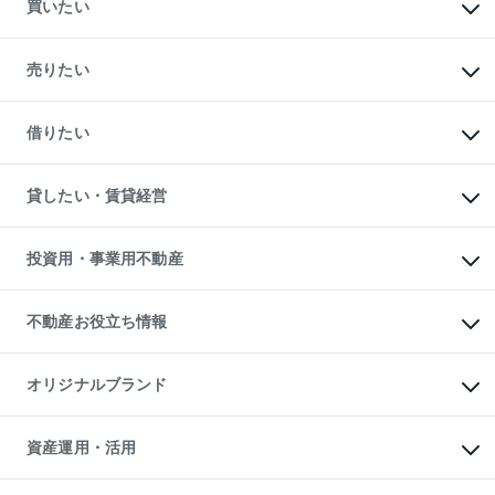
買いたい
マンションの購入
新築・分譲マンションの購入
売りたい
中古マンションの購入
一戸建ての購入
マンションの売却・査定
新築一戸建ての購入
一戸建ての売却・査定
借りたい
中古一戸建ての購入
土地の売却・査定
土地の購入
スピードAI査定
不動産購入の流れ
物件を借りる
不動産売却について
注目キーワード物件特集
オフィス・店舗の賃貸
貸したい・賃貸経営
不動産査定について
購入ガイド
借りるときの流れ
売却サービス
借りるガイド
不動産売却の流れ
無料賃料査定
多言語対応
不動産買換えの流れ
マンション賃料データ
投資用・事業用不動産
売却ガイド
賃貸管理プラン
English
繁体中文
簡体中文
リロケーションについて
投資用不動産
貸すときの流れ
事業用不動産
不動産お役立ち情報
貸すガイド
マンション投資
投資用マンション
不動産AIアドバイザー Tellus Talk
マンション一棟
マンションライブラリー
オリジナルブランド
アパート経営
人気マンションランキング
アパート投資用物件
暮らしに役立つ不動産メディア

収益物件
当社売主リノベーションマンション
「Lnote」
ビル購入（ビル一棟）
一棟リノベーションマンション

資産運用・活用
不動産相場・不動産価格情報
投資用不動産の売却査定
L`GENTE（ルジェンテ）
不動産売却FAQ
事業用不動産の売却査定
区分リノベーションマンション

不動産コラム・ニュース
等価交換事業
海外不動産
Lideas（リディアス）