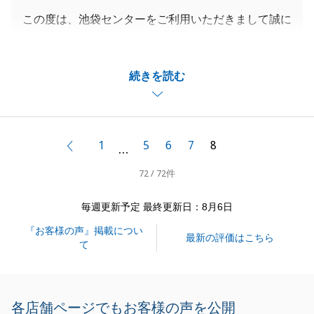
この度は、池袋センターをご利用いただきまして誠に
ありがとうございました。
お客様の大切な不動産のご売却のお手伝いができ、ま
続きを読む
たお役にたてたことを大変光栄に思っております。
Ｎ様には販売期間中にお打合せで何度となくご来店い
ただき、いつも快くご対応いただきまして大変感謝し
ております。
1
5
6
7
8
前へ
…
今後お困りのことがございましたら、お気軽にご連絡
72 / 72件
をいただければと思います。
今後ともどうぞよろしくお願い致します。
毎週更新予定 最終更新日：8月6日
『お客様の声』掲載につい
最新の評価はこちら
て
閉じる
各店舗ページでもお客様の声を公開