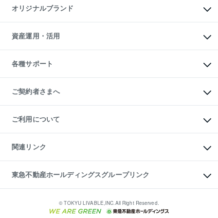
マンション一棟
マンションライブラリー
オリジナルブランド
アパート経営
人気マンションランキング
アパート投資用物件
暮らしに役立つ不動産メディア

収益物件
当社売主リノベーションマンション
「Lnote」
ビル購入（ビル一棟）
一棟リノベーションマンション

資産運用・活用
不動産相場・不動産価格情報
投資用不動産の売却査定
L`GENTE（ルジェンテ）
不動産売却FAQ
事業用不動産の売却査定
区分リノベーションマンション

不動産コラム・ニュース
等価交換事業
海外不動産
Lideas（リディアス）
不動産用語集
不動産M&A
各種サポート
投資用一棟レジデンスWELL

不動産なんでもネット相談室
アセットマネジメント・出資
SQUARE（ウェルスクエア）
住まいの税金
不動産小口投資

シニア向けサポート
物件一括検索（購入＆賃貸）
LEGACIA（レガシア）
相続サポート
ご契約者さまへ
リフォームサポート
ご契約者さまサポートメニュー
ご紹介・再契約特典
ご利用について
入居者様専用-各種ご案内（賃貸）
東急こすもす会「こすもすWeb」
本人確認に関するお客様へのお願い
金融商品取引について
関連リンク
東急リバブル ソーシャルメディアポリシー
ご意見・お問い合わせ（金融商品取引専用の相談・お問い合わせ窓口）
すまいValue
保険募集におけるプライバシー・ポリシー
これからご結婚される方に東急百貨店のブライダルクラブ
東急不動産ホールディングスグループリンク
ダイレクトメール（郵送物）・Eメールなどの送付停止について
人材サービスのご用命は 東急リバブルスタッフ株式会社まで
宅地建物取引業者の皆様へ
東北の逸品を贈ります 東北すぐれものセレクション
東急不動産
民泊の開業・運営のご相談は「ReINN株式会社」まで
東急コミュニティー
© TOKYU LIVABLE,INC.All Right Reserved.
東急リバブル
東急住宅リース