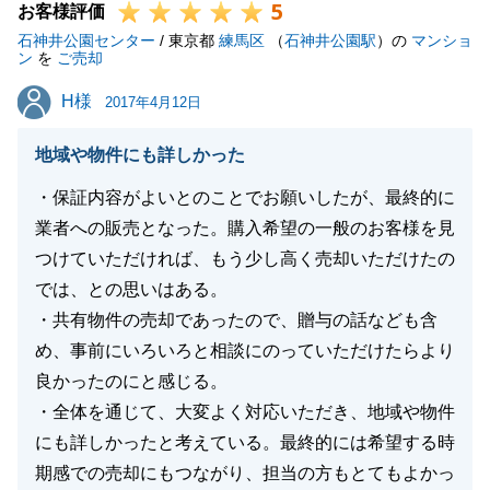
5
お客様評価
石神井公園センター
/ 東京都
練馬区
（
石神井公園駅
）の
マンショ
ン
を
ご売却
H様
H様
2017年4月12日
地域や物件にも詳しかった
・保証内容がよいとのことでお願いしたが、最終的に
業者への販売となった。購入希望の一般のお客様を見
つけていただければ、もう少し高く売却いただけたの
では、との思いはある。
・共有物件の売却であったので、贈与の話なども含
め、事前にいろいろと相談にのっていただけたらより
良かったのにと感じる。
・全体を通じて、大変よく対応いただき、地域や物件
にも詳しかったと考えている。最終的には希望する時
期感での売却にもつながり、担当の方もとてもよかっ