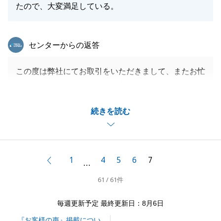
たので、大変満足している。
東急リバブル
センターからの返答
この度は弊社にてお取引をいただきまして、またお忙
しいところアンケートにご協力いただきまして、あり
がとうございました。
続きを読む
もう少し高く売却できたのではないかとの思いを残し
てしまいまして、申し訳ございません。
業社への販売価格に不信感を持たせてしまったこと
は、私の日々の販売活動に関してのご報告が不足して
1
4
5
6
7
前へ
…
いたことが原因だと思いますので、今後はそのような
61 / 61件
ことがないよう、こまめに報告をして二人三脚で販売
活動に当たれるように、改善していければと思いま
毎週更新予定 最終更新日：8月6日
す。
『お客様の声』掲載につい