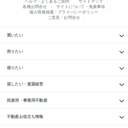
ヘルプ・よくあるご質問
サイトマップ
各種お問合せ
サイトについて・免責事項
個人情報保護・プライバシーポリシー
ご意見・お問合せ
買いたい
マンションの購入
新築・分譲マンションの購入
売りたい
中古マンションの購入
一戸建ての購入
マンションの売却・査定
新築一戸建ての購入
一戸建ての売却・査定
借りたい
中古一戸建ての購入
土地の売却・査定
土地の購入
スピードAI査定
不動産購入の流れ
物件を借りる
不動産売却について
注目キーワード物件特集
オフィス・店舗の賃貸
貸したい・賃貸経営
不動産査定について
購入ガイド
借りるときの流れ
売却サービス
借りるガイド
不動産売却の流れ
無料賃料査定
多言語対応
不動産買換えの流れ
マンション賃料データ
投資用・事業用不動産
売却ガイド
賃貸管理プラン
English
繁体中文
簡体中文
リロケーションについて
投資用不動産
貸すときの流れ
事業用不動産
不動産お役立ち情報
貸すガイド
マンション投資
投資用マンション
不動産AIアドバイザー Tellus Talk