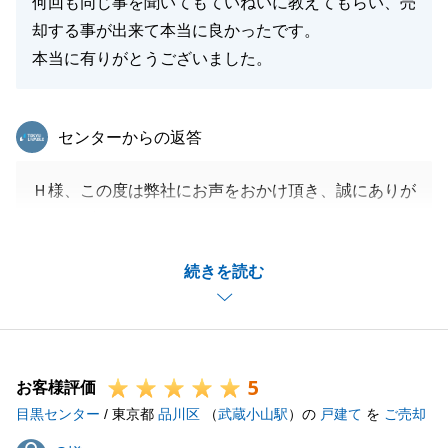
何回も同じ事を聞いてもていねいに教えてもらい、売
却する事が出来て本当に良かったです。
本当に有りがとうございました。
東急リバブル
センターからの返答
Ｈ様、この度は弊社にお声をおかけ頂き、誠にありが
とうございました。
続きを読む
販売当初は、具体的なお話しもなく心配をおかけいた
しました。
偶然かもしれませんが、看板を出したことが好機にな
ったような気もします。
5
お客様評価
目黒センター
契約後は、滞りなくスムーズに手続きを終える事がで
/ 東京都
品川区
（
武蔵小山駅
）の
戸建て
を
ご売却
き、安心しております。
S様