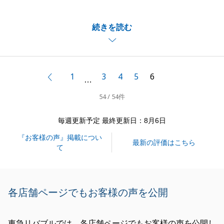
た。
続きを読む
ご指摘頂きました点を改善し、よりお客様に満足頂け
る接遇を心掛けます。
また不動産取引の機会がありましたら、是非お声かけ
1
3
4
5
6
前へ
…
下さい。
54 / 54件
心よりご納得頂けるよう尽力致します。
毎週更新予定 最終更新日：8月6日
お知り合いのご紹介での特典もご用意させて頂いてお
『お客様の声』掲載につい
りますので宜しくお願い致します。
最新の評価はこちら
て
閉じる
各店舗ページでもお客様の声を公開
東急リバブルでは、各店舗ページでもお客様の声を公開し