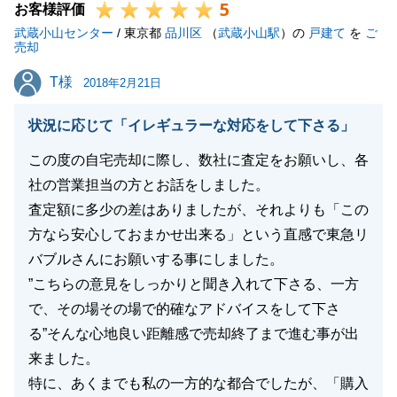
5
お客様評価
武蔵小山センター
/ 東京都
品川区
（
武蔵小山駅
）の
戸建て
を
ご
売却
T様
T様
2018年2月21日
状況に応じて「イレギュラーな対応をして下さる」
この度の自宅売却に際し、数社に査定をお願いし、各
社の営業担当の方とお話をしました。
査定額に多少の差はありましたが、それよりも「この
方なら安心しておまかせ出来る」という直感で東急リ
バブルさんにお願いする事にしました。
”こちらの意見をしっかりと聞き入れて下さる、一方
で、その場その場で的確なアドバイスをして下さ
る”そんな心地良い距離感で売却終了まで進む事が出
来ました。
特に、あくまでも私の一方的な都合でしたが、「購入