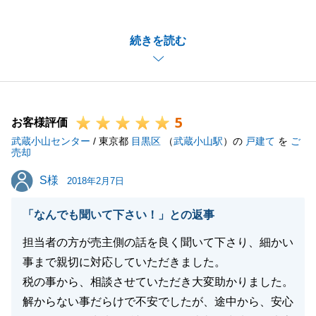
また、大変温かいお言葉を頂き、営業冥利につきま
続きを読む
す。
最後まで、滞りなく手続きを進めることができ、大変
良かったと考えております。
5
円滑に進めることができたのも、Ｔ様のお人柄のおか
お客様評価
武蔵小山センター
げもあります。
/ 東京都
目黒区
（
武蔵小山駅
）の
戸建て
を
ご
売却
今後もご縁がありましたら、気軽にお声かけくださ
S様
S様
い。
2018年2月7日
「なんでも聞いて下さい！」との返事
今後ともよろしくお願い致します。
担当者の方が売主側の話を良く聞いて下さり、細かい
事まで親切に対応していただきました。
税の事から、相談させていただき大変助かりました。
閉じる
解からない事だらけで不安でしたが、途中から、安心