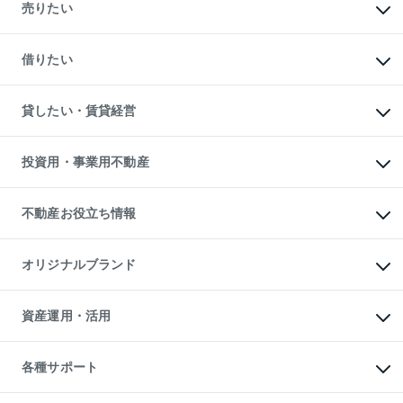
新築・分譲マンションの購入
売りたい
中古マンションの購入
一戸建ての購入
マンションの売却・査定
新築一戸建ての購入
一戸建ての売却・査定
借りたい
中古一戸建ての購入
土地の売却・査定
土地の購入
スピードAI査定
不動産購入の流れ
物件を借りる
不動産売却について
注目キーワード物件特集
オフィス・店舗の賃貸
貸したい・賃貸経営
不動産査定について
購入ガイド
借りるときの流れ
売却サービス
借りるガイド
不動産売却の流れ
無料賃料査定
多言語対応
不動産買換えの流れ
マンション賃料データ
投資用・事業用不動産
売却ガイド
賃貸管理プラン
English
繁体中文
簡体中文
リロケーションについて
投資用不動産
貸すときの流れ
事業用不動産
不動産お役立ち情報
貸すガイド
マンション投資
投資用マンション
不動産AIアドバイザー Tellus Talk
マンション一棟
マンションライブラリー
オリジナルブランド
アパート経営
人気マンションランキング
アパート投資用物件
暮らしに役立つ不動産メディア

収益物件
当社売主リノベーションマンション
「Lnote」
ビル購入（ビル一棟）
一棟リノベーションマンション

資産運用・活用
不動産相場・不動産価格情報
投資用不動産の売却査定
L`GENTE（ルジェンテ）
不動産売却FAQ
事業用不動産の売却査定
区分リノベーションマンション

不動産コラム・ニュース
等価交換事業
海外不動産
Lideas（リディアス）
不動産用語集
不動産M&A
各種サポート
投資用一棟レジデンスWELL

不動産なんでもネット相談室
アセットマネジメント・出資
SQUARE（ウェルスクエア）
住まいの税金
不動産小口投資

シニア向けサポート