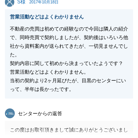
S様
2017年10月18日
今後とも、何かございましたら、気兼ねなくお申し付
けください。
営業活動などはよくわかりません
不動産の売買は初めての経験なので今回は隣人の紹介
で、同時売買で契約しましたが、契約後はいろいろ他
閉じる
社から資料案内が送られてきたが、一切見ませんでし
た。
契約内容に関して初めから決まっていたようです？
営業活動などはよくわかりません。
当初の契約より2ヶ月延びたが、目黒のセンターにい
って、半年は長かったです。
東急リバブル
センターからの返答
この度はお取引頂きまして誠にありがとうございまし