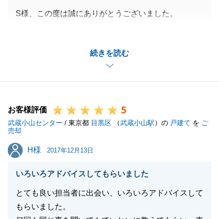
S様、この度は誠にありがとうございました。
温かいお言葉を頂き、大変うれしく思います。
建物付きの土地売買という事もあり専門的なお話しが
続きを読む
多く、私の説明がＳ様にしっかりと伝わっているか、
私自身不安がありました。
最終的には、値引き交渉も防ぐことができ、ほっとし
ております。
5
今後とも何かございましたら、気兼ねなくご相談くだ
お客様評価
武蔵小山センター
さい。
/ 東京都
目黒区
（
武蔵小山駅
）の
戸建て
を
ご
売却
今後ともよろしくお願い致します。
H様
H様
2017年12月13日
いろいろアドバイスしてもらいました
閉じる
とても良い担当者に出会い、いろいろアドバイスして
もらいました。