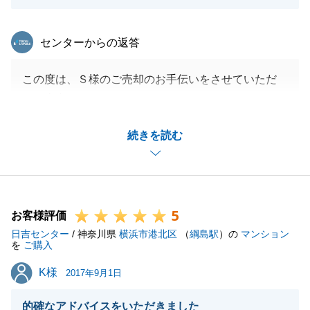
閉じる
東急リバブル
センターからの返答
この度は、Ｓ様のご売却のお手伝いをさせていただ
き、本当にありがとうございました。
Ｓ様には、お忙しい中いつも快くご対応、ご協力いた
続きを読む
だきまして、無事お引渡しを迎えることができまし
た。
ご指摘いただきました建物に関しての詳細な質問や感
心を伝えるという点に関しましては、今後お客様のご
5
売却をお任せいただく際には、しっかりとこだわりの
お客様評価
日吉センター
部分や売主様の想いなどもお伝えできるようして参り
/ 神奈川県
横浜市港北区
（
綱島駅
）の
マンション
を
ご購入
ます。
K様
K様
また何かご相談等、お力になれることがございました
2017年9月1日
ら是非お声掛けいただけると幸いです。
的確なアドバイスをいただきました