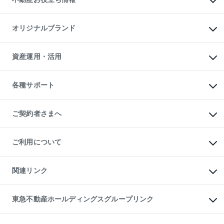
貸すガイド
マンション投資
投資用マンション
不動産AIアドバイザー Tellus Talk
マンション一棟
マンションライブラリー
オリジナルブランド
アパート経営
人気マンションランキング
アパート投資用物件
暮らしに役立つ不動産メディア

収益物件
当社売主リノベーションマンション
「Lnote」
ビル購入（ビル一棟）
一棟リノベーションマンション

資産運用・活用
不動産相場・不動産価格情報
投資用不動産の売却査定
L`GENTE（ルジェンテ）
不動産売却FAQ
事業用不動産の売却査定
区分リノベーションマンション

不動産コラム・ニュース
等価交換事業
海外不動産
Lideas（リディアス）
不動産用語集
不動産M&A
各種サポート
投資用一棟レジデンスWELL

不動産なんでもネット相談室
アセットマネジメント・出資
SQUARE（ウェルスクエア）
住まいの税金
不動産小口投資

シニア向けサポート
物件一括検索（購入＆賃貸）
LEGACIA（レガシア）
相続サポート
ご契約者さまへ
リフォームサポート
ご契約者さまサポートメニュー
ご紹介・再契約特典
ご利用について
入居者様専用-各種ご案内（賃貸）
東急こすもす会「こすもすWeb」
本人確認に関するお客様へのお願い
金融商品取引について
関連リンク
東急リバブル ソーシャルメディアポリシー
ご意見・お問い合わせ（金融商品取引専用の相談・お問い合わせ窓口）
すまいValue
保険募集におけるプライバシー・ポリシー
これからご結婚される方に東急百貨店のブライダルクラブ
東急不動産ホールディングスグループリンク
ダイレクトメール（郵送物）・Eメールなどの送付停止について
人材サービスのご用命は 東急リバブルスタッフ株式会社まで
宅地建物取引業者の皆様へ
東北の逸品を贈ります 東北すぐれものセレクション
東急不動産
民泊の開業・運営のご相談は「ReINN株式会社」まで