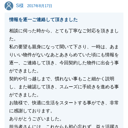
S様
S様
また何かご相談等お力になれることがございましたら
2017年8月17日
是非ご連絡を頂戴できればと思っております。
情報を逐一ご連絡して頂きました
皆様のご健康とご多幸をお祈り申し上げます。
相談に伺った時から、とても丁寧なご対応を頂きまし
た。
私の要望も親身になって聞いて下さり、一時は、あま
閉じる
りいい物件がないなあとあきらめていた頃にも情報を
逐一、ご連絡して頂き、今回契約した物件に出会う事
ができました。
契約や引っ越しまで、慣れない事もこと細かく説明
し、また確認して頂き、スムーズに手続きを進める事
ができました。
お陰様で、快適に生活をスタートする事ができ、非常
に感謝しております。
ありがとうございました。
担当者さんには、これからも初心忘れず、益々活躍さ