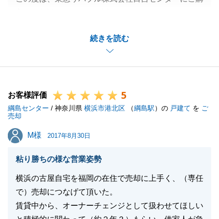
入のご相談を頂きまして誠にありがとうございます。
ご購入からお引渡しまでの間も色々と皆様にご協力を
続きを読む
頂いた結果スムーズにお取きを行うことが出来まし
た。本当にありがとうございました。
これからも何かご不明な点やご質問等がございました
らお気軽にお声掛け下さいませ。
5
今後とも、引き続き宜しくお願い申し上げます。
お客様評価
綱島センター
/ 神奈川県
横浜市港北区
（
綱島駅
）の
戸建て
を
ご
売却
M様
M様
2017年8月30日
閉じる
粘り勝ちの様な営業姿勢
横浜の古屋自宅を福岡の在住で売却に上手く、（専任
で）売却につなげて頂いた。
賃貸中から、オーナーチェンジとして扱わせてほしい