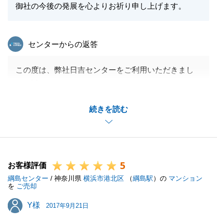
御社の今後の発展を心よりお祈り申し上げます。
東急リバブル
センターからの返答
この度は、弊社日吉センターをご利用いただきまし
て、誠にありがとうございました。
部屋の設備保守についての書類は至急送付させていた
続きを読む
だきます。ご契約日と決済日の際は、ご多忙にもかか
わらず、色々とご調整いただきまして誠にありがとう
ございました。何かお手伝いすることがございました
ら、お気軽にご連絡下さい。今後ともよろしくお願い
5
致します。
お客様評価
綱島センター
/ 神奈川県
横浜市港北区
（
綱島駅
）の
マンション
を
ご売却
Y様
Y様
2017年9月21日
閉じる