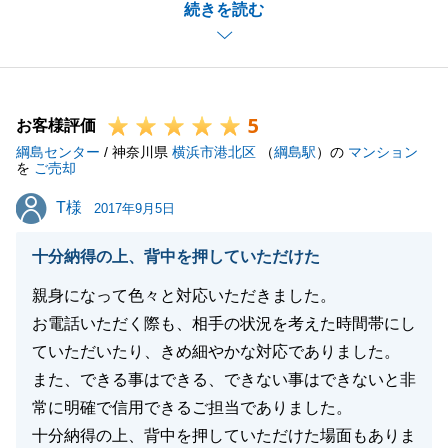
続きを読む
き渡しが出来また。
新居が完成し、お喜びの姿を見た瞬間がこの仕事をし
ていて本当に良かったと思える幸せな時間です。
何かあればお気軽にお声がけ下さい。
5
アンケートご協力ありがとうございました。
お客様評価
綱島センター
どうぞよろしくお願いいたします。
/ 神奈川県
横浜市港北区
（
綱島駅
）の
マンション
を
ご売却
T様
T様
2017年9月5日
閉じる
十分納得の上、背中を押していただけた
親身になって色々と対応いただきました。
お電話いただく際も、相手の状況を考えた時間帯にし
ていただいたり、きめ細やかな対応でありました。
また、できる事はできる、できない事はできないと非
常に明確で信用できるご担当でありました。
十分納得の上、背中を押していただけた場面もありま