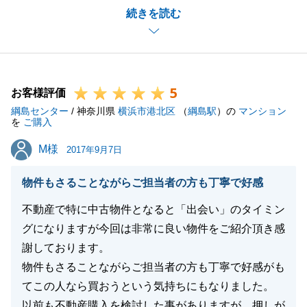
続きを読む
たが、お顔を拝見しお変わりのないご様子でほっとい
たしました。
これからご自宅建築にあたり、メーカー選びや間取り
をどうするかなど、色々楽しいお悩みが満載だと思い
5
ますが、お役にたてることがありましたらご連絡いた
お客様評価
綱島センター
だければ幸いです。
/ 神奈川県
横浜市港北区
（
綱島駅
）の
マンション
を
ご購入
H様とお会いできたこと、お取引できたこと、大変感
M様
M様
謝しております。
2017年9月7日
今後ともどうぞよろしくお願い申し上げます。
物件もさることながらご担当者の方も丁寧で好感
不動産で特に中古物件となると「出会い」のタイミン
グになりますが今回は非常に良い物件をご紹介頂き感
閉じる
謝しております。
物件もさることながらご担当者の方も丁寧で好感がも
てこの人なら買おうという気持ちにもなりました。
以前も不動産購入を検討した事がありますが、押しが