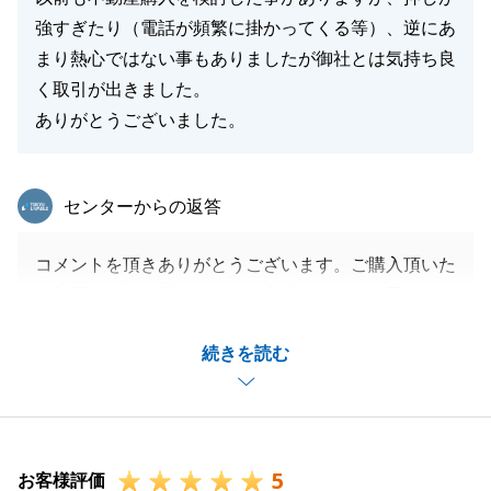
強すぎたり（電話が頻繁に掛かってくる等）、逆にあ
まり熱心ではない事もありましたが御社とは気持ち良
く取引が出きました。
ありがとうございました。
東急リバブル
センターからの返答
コメントを頂きありがとうございます。ご購入頂いた
お部屋をお気に召して頂き、本当にうれしく思いま
す。
続きを読む
初めてお会いしてから、お部屋をお決め頂くまで短い
期間でしたが、不動産のお話に限らず色々とお話をさ
せて頂いたことが、今回選んで頂いたお部屋との出会
いにつながったと思っております。
5
お近くでございますので、お困りごと・相談事がござ
お客様評価