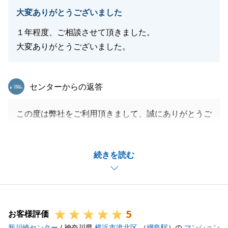
大変ありがとうございました
１年程度、ご相談させて頂きました。
大変ありがとうございました。
東急リバブル
センターからの返答
この度は弊社をご利用頂きまして、誠にありがとうご
ざいます。
お取引きが無事行えましたこと、またお住み換えのお
続きを読む
手伝いが出来ましたこと、大変嬉しく思っておりま
す。
この先10年後、20年後にもまたお選び頂けますよ
う、日々精進して参りますので、今後ともどうぞ宜し
5
くお願いいたします。
お客様評価
新川崎センター
/ 神奈川県
横浜市港北区
（
綱島駅
）の
マンション