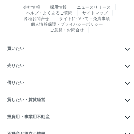
会社情報
採用情報
ニュースリリース
ヘルプ・よくあるご質問
サイトマップ
各種お問合せ
サイトについて・免責事項
個人情報保護・プライバシーポリシー
ご意見・お問合せ
買いたい
マンションの購入
新築・分譲マンションの購入
売りたい
中古マンションの購入
一戸建ての購入
マンションの売却・査定
新築一戸建ての購入
一戸建ての売却・査定
借りたい
中古一戸建ての購入
土地の売却・査定
土地の購入
スピードAI査定
不動産購入の流れ
物件を借りる
不動産売却について
注目キーワード物件特集
オフィス・店舗の賃貸
貸したい・賃貸経営
不動産査定について
購入ガイド
借りるときの流れ
売却サービス
借りるガイド
不動産売却の流れ
無料賃料査定
多言語対応
不動産買換えの流れ
マンション賃料データ
投資用・事業用不動産
売却ガイド
賃貸管理プラン
English
繁体中文
簡体中文
リロケーションについて
投資用不動産
貸すときの流れ
事業用不動産
不動産お役立ち情報