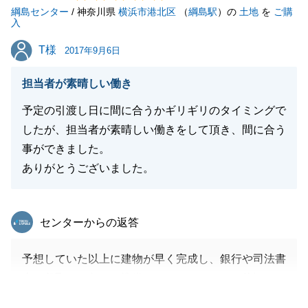
綱島センター
いましたらいつでもご連絡ください。
/ 神奈川県
横浜市港北区
（
綱島駅
）の
土地
を
ご購
入
引き続き今後ともよろしくお願い致します。
T様
T様
2017年9月6日
担当者が素晴しい働き
閉じる
予定の引渡し日に間に合うかギリギリのタイミングで
したが、担当者が素晴しい働きをして頂き、間に合う
事ができました。
ありがとうございました。
東急リバブル
センターからの返答
予想していた以上に建物が早く完成し、銀行や司法書
士の段取りを急いで準備しなければならない状況でし
たがこちらのお願い事に早急にご対応頂き、無事お引