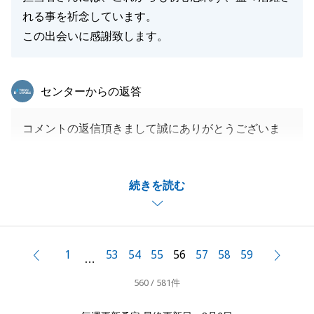
れる事を祈念しています。
この出会いに感謝致します。
東急リバブル
センターからの返答
コメントの返信頂きまして誠にありがとうございま
す。
S様に気に入って頂ける物件をご紹介出来私も大変嬉
続きを読む
しく思っております。
S様は案内中非常にお話ししやすく、お会いするのが
いつも楽しみでした。
わからないこともあり、いろいろ、ご迷惑おかけした
1
53
54
55
56
57
58
59
前へ
次へ
…
と思いますがまた何か不動産の事でお困りのことがあ
560 / 581件
りましたらご連絡させて頂ければと思っております。
今後ともよろしくお願い致します。