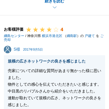
続きを読む
させていただき、無事ご成約できたこと、本当に嬉し
く、光栄に思っております。
T様におかれましては、お仕事でお忙しい中、遠方よ
り毎月ご足労頂き、お打合せのお時間をお作り下さっ
4
たこと、本当にありがとうございました。
お客様評価
綱島センター
私も密なご連絡、タイムリーなご報告を心がけてはお
/ 神奈川県
横浜市港北区
（
綱島駅
）の
戸建て
を
ご
売却
りましたが、やはり直接お会いして、ご相談させてい
S様
S様
ただいたことで、共通認識を持つことができ、良いタ
2017年9月5日
イミングでご成約できたと思っております。
規模の広さネットワークの良さを感じました
将来T様がこちらにお戻りになり、お住まいをお探し
になる際は、是非またお声掛けください！
売家についての詳細な質問があまり無かった様に思い
それまでにより良い営業マンとなれるよう、日々成長
ました。
してまいります。
物件としての感心を伝えていただきたいと感じます。
またお目に掛かれる日を楽しみにしております。
中目黒のリバブルさんから紹介をいただきました。
今後ともよろしくお願いいたします。
連動が取れていて規模の広さ、ネットワークの良さを
感じました。