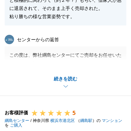
と積極的に関わって（約２年？）もらい、借家人が急
に退居されて、そのまま上手く売却された。
粘り勝ちの様な営業姿勢です。
東急リバブル
センターからの返答
この度は、弊社綱島センターにてご売却をお任せいた
だきまして誠にありがとうございました。
当初賃貸中の状況ということもあり、ご成約に至るま
続きを読む
で少し時間がかかりましたが、無事お引渡しを迎える
ことができてとても嬉しく思っております。
いつも快くお電話、メール、時にはお手紙にてご連絡
いただき、ご契約の際も福岡のご自宅までお邪魔させ
5
ていただきまして、本当にありがとうございました。
お客様評価
綱島センター
Ｍ様の担当として、ご売却のお手伝いに携わることが
/ 神奈川県
横浜市港北区
（
綱島駅
）の
マンション
を
ご購入
できて大変うれしく思っております。