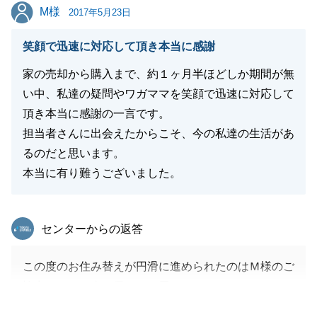
M様
M様
つでもお気軽にお声掛けくださいませ。
2017年5月23日
笑顔で迅速に対応して頂き本当に感謝
家の売却から購入まで、約１ヶ月半ほどしか期間が無
閉じる
い中、私達の疑問やワガママを笑顔で迅速に対応して
頂き本当に感謝の一言です。
担当者さんに出会えたからこそ、今の私達の生活があ
るのだと思います。
本当に有り難うございました。
東急リバブル
センターからの返答
この度のお住み替えが円滑に進められたのはＭ様のご
協力があった事に尽きると思います。
年度末のお忙しい所、時間の合間に書類の取得をして