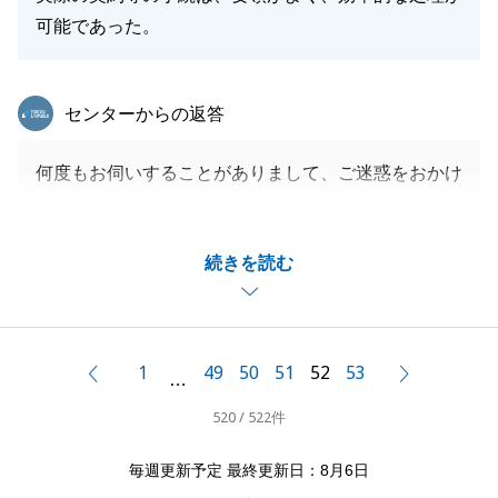
また、貴重なご意見もいただき、有難うございまし
可能であった。
た。
引き続き、今後とも宜しくお願いいたします。
東急リバブル
センターからの返答
何度もお伺いすることがありまして、ご迷惑をおかけ
閉じる
致しました。
ご主人様、奥様とは、物件以外のお話もさせて頂き、
続きを読む
学ばせて頂く点が多く貴重なお時間を頂きました。あ
りがとうございました。
1
49
50
51
52
53
前へ
次へ
…
閉じる
520 / 522件
毎週更新予定 最終更新日：8月6日