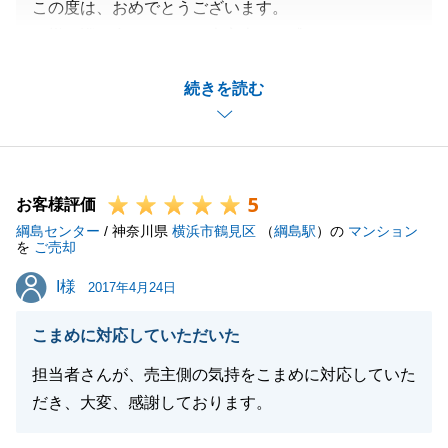
この度は、おめでとうございます。
Ｎ様と巡り合えたことを大変幸せに感じております。
新居にて幸せな家庭を築かれる事が容易に想像できま
続きを読む
す。
今後不動産につきましてご不明な点等ございましたら
是非ともご相談を頂ければと思います。
5
お客様評価
綱島センター
/ 神奈川県
横浜市鶴見区
（
綱島駅
）の
マンション
閉じる
を
ご売却
I様
I様
2017年4月24日
こまめに対応していただいた
担当者さんが、売主側の気持をこまめに対応していた
だき、大変、感謝しております。