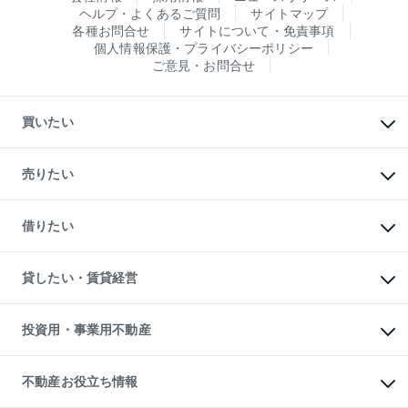
ヘルプ・よくあるご質問
サイトマップ
各種お問合せ
サイトについて・免責事項
個人情報保護・プライバシーポリシー
ご意見・お問合せ
買いたい
マンションの購入
新築・分譲マンションの購入
売りたい
中古マンションの購入
一戸建ての購入
マンションの売却・査定
新築一戸建ての購入
一戸建ての売却・査定
借りたい
中古一戸建ての購入
土地の売却・査定
土地の購入
スピードAI査定
不動産購入の流れ
物件を借りる
不動産売却について
注目キーワード物件特集
オフィス・店舗の賃貸
貸したい・賃貸経営
不動産査定について
購入ガイド
借りるときの流れ
売却サービス
借りるガイド
不動産売却の流れ
無料賃料査定
多言語対応
不動産買換えの流れ
マンション賃料データ
投資用・事業用不動産
売却ガイド
賃貸管理プラン
English
繁体中文
簡体中文
リロケーションについて
投資用不動産
貸すときの流れ
事業用不動産
不動産お役立ち情報
貸すガイド
マンション投資
投資用マンション