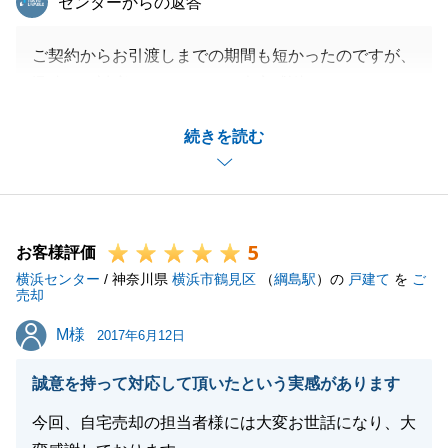
センターからの返答
ご契約からお引渡しまでの期間も短かったのですが、
迅速なご対応を頂きまして、大変感謝しております。
当センターのお近くにお越し頂いた際には、お気軽に
続きを読む
お寄り頂、色々お話しできればと思っております。
今後とも末永いお付き合いの程、宜しくお願い致しま
す。
5
お客様評価
横浜センター
/ 神奈川県
横浜市鶴見区
（
綱島駅
）の
戸建て
を
ご
閉じる
売却
M様
M様
2017年6月12日
誠意を持って対応して頂いたという実感があります
今回、自宅売却の担当者様には大変お世話になり、大