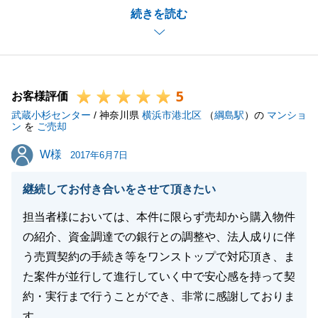
続きを読む
なにより、お部屋をきれいにお使いいただいていたお
かげで、買主様も大変よろこんでおられましたので、
私もよいお取り引きができてよかったと思っておりま
す。
5
お客様をご紹介いただきましたらまた精一杯対応させ
お客様評価
武蔵小杉センター
て頂きます。
/ 神奈川県
横浜市港北区
（
綱島駅
）の
マンショ
ン
を
ご売却
今後ともよろしくお願いいたします。
W様
W様
2017年6月7日
継続してお付き合いをさせて頂きたい
閉じる
担当者様においては、本件に限らず売却から購入物件
の紹介、資金調達での銀行との調整や、法人成りに伴
う売買契約の手続き等をワンストップで対応頂き、ま
た案件が並行して進行していく中で安心感を持って契
約・実行まで行うことができ、非常に感謝しておりま
す。