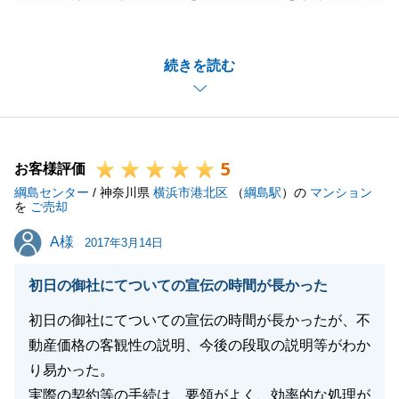
にありがとうございました。
ホームページ記載内容について、気遣いが足りず申し
続きを読む
訳ありませんでした。
お客様に気持ちよく物件をご覧いただく上で基本的な
ことだと思います。
当たり前のことではございますが、今後は徹底して改
5
善し、よりお客様にご負担をお掛けしない様にご案内
お客様評価
綱島センター
いたします。
/ 神奈川県
横浜市港北区
（
綱島駅
）の
マンション
を
ご売却
また、Ｋ様には遠方から何度も足を運んでいただき、
A様
A様
短い期間の中で、物件の内覧から契約、ローンのお手
2017年3月14日
続き等迅速にご対応いただき、誠に感謝しておりま
初日の御社にてついての宣伝の時間が長かった
す。
車での移動中に色々なお話ができたことが非常に思い
初日の御社にてついての宣伝の時間が長かったが、不
出に残っております。
動産価格の客観性の説明、今後の段取の説明等がわか
お困りごとがございましたら、お気軽にお声掛けいた
り易かった。
だければ幸です。
実際の契約等の手続は、要領がよく、効率的な処理が