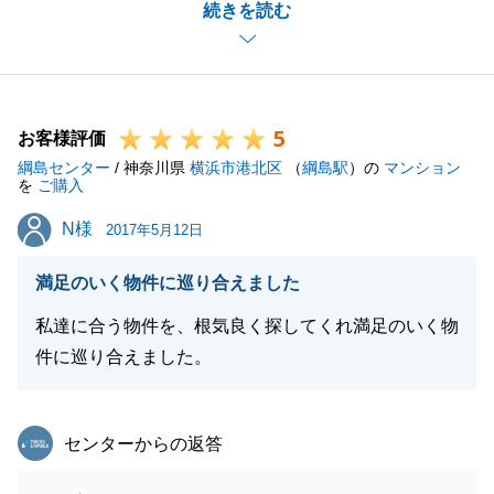
続きを読む
頂いたり、お仕事終わりにお打ち合わせの時間を頂い
たりと度重なるご協力ありがとうございました。
また、今後何かご相談やご要望等ございましたらお気
軽にご連絡をください。
5
この度は誠にありがとうございました。
お客様評価
綱島センター
/ 神奈川県
横浜市港北区
（
綱島駅
）の
マンション
を
ご購入
N様
N様
2017年5月12日
閉じる
満足のいく物件に巡り合えました
私達に合う物件を、根気良く探してくれ満足のいく物
件に巡り合えました。
東急リバブル
センターからの返答