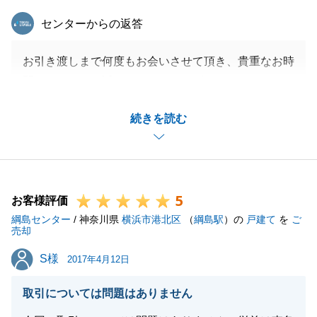
東急リバブル
センターからの返答
お引き渡しまで何度もお会いさせて頂き、貴重なお時
間を頂きまして誠にありがとうございます。
私からのご提案に対するご返答も早く、気持ちよくお
続きを読む
手伝いさせて頂きました。
閉じる
5
お客様評価
綱島センター
/ 神奈川県
横浜市港北区
（
綱島駅
）の
戸建て
を
ご
売却
S様
S様
2017年4月12日
取引については問題はありません