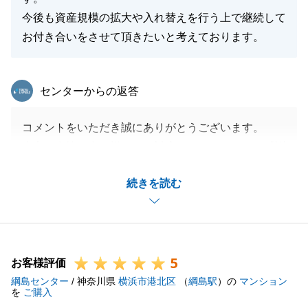
今後も資産規模の拡大や入れ替えを行う上で継続して
お付き合いをさせて頂きたいと考えております。
東急リバブル
センターからの返答
コメントをいただき誠にありがとうございます。
大変ご多忙な中、様々なご対応をいただきまして感謝
しております。
続きを読む
ありがとうございます。
Ｗ様とは複数の取引でお手伝いをさせていただいたこ
ともあり、恐縮ではありますが、今では親近感を抱い
ております。
5
また、連絡関係も迅速なご対応をいただき感謝してお
お客様評価
綱島センター
ります。
/ 神奈川県
横浜市港北区
（
綱島駅
）の
マンション
を
ご購入
今後も不動産についてご不明な点がございましたらい