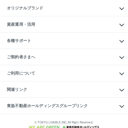
不動産AIアドバイザー Tellus Talk
マンション一棟
マンションライブラリー
オリジナルブランド
アパート経営
人気マンションランキング
アパート投資用物件
暮らしに役立つ不動産メディア

収益物件
当社売主リノベーションマンション
「Lnote」
ビル購入（ビル一棟）
一棟リノベーションマンション

資産運用・活用
不動産相場・不動産価格情報
投資用不動産の売却査定
L`GENTE（ルジェンテ）
不動産売却FAQ
事業用不動産の売却査定
区分リノベーションマンション

不動産コラム・ニュース
等価交換事業
海外不動産
Lideas（リディアス）
不動産用語集
不動産M&A
各種サポート
投資用一棟レジデンスWELL

不動産なんでもネット相談室
アセットマネジメント・出資
SQUARE（ウェルスクエア）
住まいの税金
不動産小口投資

シニア向けサポート
物件一括検索（購入＆賃貸）
LEGACIA（レガシア）
相続サポート
ご契約者さまへ
リフォームサポート
ご契約者さまサポートメニュー
ご紹介・再契約特典
ご利用について
入居者様専用-各種ご案内（賃貸）
東急こすもす会「こすもすWeb」
本人確認に関するお客様へのお願い
金融商品取引について
関連リンク
東急リバブル ソーシャルメディアポリシー
ご意見・お問い合わせ（金融商品取引専用の相談・お問い合わせ窓口）
すまいValue
保険募集におけるプライバシー・ポリシー
これからご結婚される方に東急百貨店のブライダルクラブ
東急不動産ホールディングスグループリンク
ダイレクトメール（郵送物）・Eメールなどの送付停止について
人材サービスのご用命は 東急リバブルスタッフ株式会社まで
宅地建物取引業者の皆様へ
東北の逸品を贈ります 東北すぐれものセレクション
東急不動産
民泊の開業・運営のご相談は「ReINN株式会社」まで
東急コミュニティー
© TOKYU LIVABLE,INC.All Right Reserved.
東急リバブル