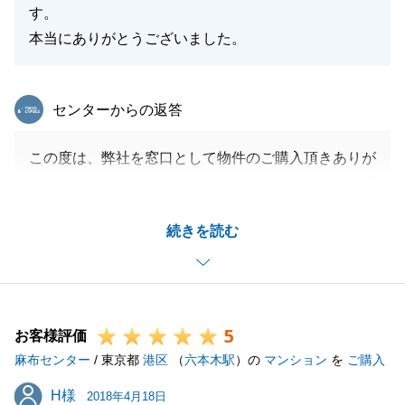
す。
本当にありがとうございました。
東急リバブル
センターからの返答
この度は、弊社を窓口として物件のご購入頂きありが
とうございました。最初のご相談から約１ヶ月、一番
良い物件が一緒に見つけられたことを本当にうれしく
続きを読む
思います。今後も是非、長いお付き合いをさせて頂き
たく何卒宜しくお願い致します。
また、お客様のご紹介も是非お待ちしております。
5
お客様評価
麻布センター
/ 東京都
港区
（
六本木駅
）の
マンション
を
ご購入
閉じる
H様
H様
2018年4月18日