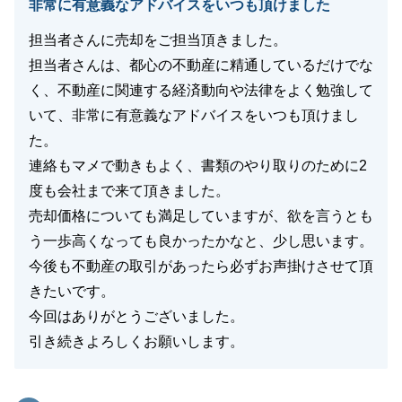
非常に有意義なアドバイスをいつも頂けました
しく思っております。
また、当社に対しての厳しいご意見を頂戴いたしまし
担当者さんに売却をご担当頂きました。
たが、私どもに対しての期待と受け止めております。
担当者さんは、都心の不動産に精通しているだけでな
営業担当者としても個人スキルのさらなる向上はもち
く、不動産に関連する経済動向や法律をよく勉強して
ろん、ライバル会社に負けないような組織、体制を作
いて、非常に有意義なアドバイスをいつも頂けまし
っていけるように努力してまいります。
た。
連絡もマメで動きもよく、書類のやり取りのために2
今後も不動産に関するご相談があれば、お気軽にご相
度も会社まで来て頂きました。
談ください。
売却価格についても満足していますが、欲を言うとも
ご要望、ご期待にお応えできるよう、迅速なご対応を
う一歩高くなっても良かったかなと、少し思います。
いたします。
今後も不動産の取引があったら必ずお声掛けさせて頂
今後も東急リバブルを御贔屓にしていただけると幸い
きたいです。
です。
今回はありがとうございました。
引き続きよろしくお願いします。
閉じる