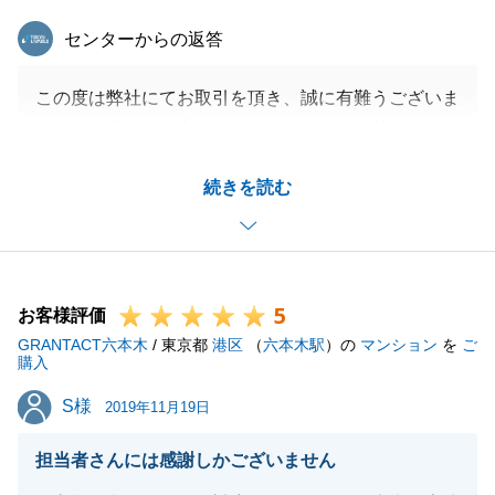
東急リバブル
センターからの返答
この度は弊社にてお取引を頂き、誠に有難うございま
した。今回はご自宅のご売却が絡むお住み替えでした
ので、Ｋ様にも多大なご協力を頂くことができました
続きを読む
おかげで、スムーズに購入・売却を進めることができ
たと思っております。今後不動産に絡むご相談がござ
いましたら、いつでもお力になりますので、お気軽に
お申し付けくださいませ。
5
この度は有難うございました。
お客様評価
GRANTACT六本木
/ 東京都
港区
（
六本木駅
）の
マンション
を
ご
購入
S様
S様
2019年11月19日
閉じる
担当者さんには感謝しかございません