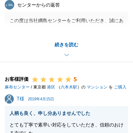
東急リバブル
センターからの返答
この度は当社綱島センターをご利用いただき、誠にあ
りがとうございました。
ご契約からお引渡しまで1年以上あり、その間何度も
続きを読む
お電話やお会いさせていただきましたが、いつもM様
に快くご対応してくださり大変感謝しております。
無事にお引渡しが終わりましたが、何かご不明な点等
ございましたらお気軽にご連絡ください。
5
今後とも何卒宜しくお願い致します。
お客様評価
麻布センター
/ 東京都
港区
（
六本木駅
）の
マンション
を
ご購入
T様
T様
2019年4月15日
閉じる
人柄も良く、申し分ありませんでした
とても丁寧で素早い対応をしていただき、信頼のおけ