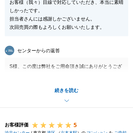
お客様（我々）目線で対応していただき、本当に素晴
しかったです。
担当者さんには感謝しかございません。
次回売買の際もよろしくお願いいたします。
東急リバブル
センターからの返答
S様、この度は弊社をご用命頂き誠にありがとうござ
いました。
ご購入にあたりS様のご協力もあり大変安全かつスピ
続きを読む
ーディーに取りまとめができました。
今後も数ある不動産の中から市場分析をさせて頂き優
良情報をご紹介させて頂きます。
末永くお付き合いさせて頂けますと幸いです。
5
お客様評価
渋谷センター
/ 東京都
港区
（
六本木駅
）の
マンション
を
ご売却