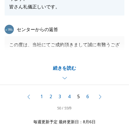
皆さん礼儀正しいです。
東急リバブル
センターからの返答
この度は、当社にてご成約頂きまして誠に有難うござ
いました。
数件の不動産の購入を当社にて担当させて頂き、有難
続きを読む
うございました。
お困りの事がありましたら、お気軽にお声掛け下さい
ませ。
引き続き、宜しくお願い致します。
1
2
3
4
5
6
前へ
次へ
50 / 55件
閉じる
毎週更新予定 最終更新日：8月6日