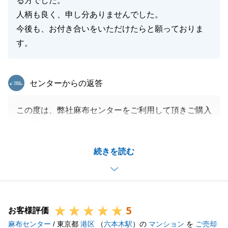
る方でした。
人柄も良く、申し分ありませんでした。
今後も、お付き合いをいただけたらと願っておりま
す。
東急リバブル
センターからの返答
この度は、弊社麻布センターをご利用して頂きご購入
のお手伝いをさせて頂き、ありがとうございました。
売主さまが海外に居住されており、お客様も海外に居
続きを読む
住中とのことで契約から引き渡しまでの書類のお手続
きが少し、ご面倒な部分もございました。
ご協力頂きありがとうございました。
ご決済まで無事に完了できたことをうれしく思いま
5
す。リフォームが完成しましたら是非、お伺したいと
お客様評価
麻布センター
思っております。
/ 東京都
港区
（
六本木駅
）の
マンション
を
ご売却