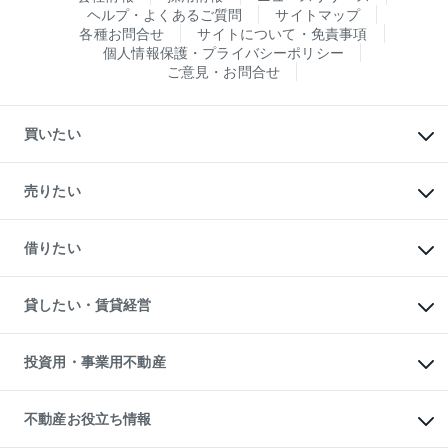
ヘルプ・よくあるご質問
サイトマップ
各種お問合せ
サイトについて・免責事項
個人情報保護・プライバシーポリシー
ご意見・お問合せ
買いたい
マンションの購入
新築・分譲マンションの購入
売りたい
中古マンションの購入
一戸建ての購入
マンションの売却・査定
新築一戸建ての購入
一戸建ての売却・査定
借りたい
中古一戸建ての購入
土地の売却・査定
土地の購入
スピードAI査定
不動産購入の流れ
物件を借りる
不動産売却について
注目キーワード物件特集
オフィス・店舗の賃貸
貸したい・賃貸経営
不動産査定について
購入ガイド
借りるときの流れ
売却サービス
借りるガイド
不動産売却の流れ
無料賃料査定
多言語対応
不動産買換えの流れ
マンション賃料データ
投資用・事業用不動産
売却ガイド
賃貸管理プラン
English
繁体中文
簡体中文
リロケーションについて
投資用不動産
貸すときの流れ
事業用不動産
不動産お役立ち情報
貸すガイド
マンション投資
投資用マンション