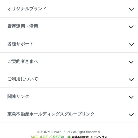
不動産AIアドバイザー Tellus Talk
マンション一棟
マンションライブラリー
オリジナルブランド
アパート経営
人気マンションランキング
アパート投資用物件
暮らしに役立つ不動産メディア

収益物件
当社売主リノベーションマンション
「Lnote」
ビル購入（ビル一棟）
一棟リノベーションマンション

資産運用・活用
不動産相場・不動産価格情報
投資用不動産の売却査定
L`GENTE（ルジェンテ）
不動産売却FAQ
事業用不動産の売却査定
区分リノベーションマンション

不動産コラム・ニュース
等価交換事業
海外不動産
Lideas（リディアス）
不動産用語集
不動産M&A
各種サポート
投資用一棟レジデンスWELL

不動産なんでもネット相談室
アセットマネジメント・出資
SQUARE（ウェルスクエア）
住まいの税金
不動産小口投資

シニア向けサポート
物件一括検索（購入＆賃貸）
LEGACIA（レガシア）
相続サポート
ご契約者さまへ
リフォームサポート
ご契約者さまサポートメニュー
ご紹介・再契約特典
ご利用について
入居者様専用-各種ご案内（賃貸）
東急こすもす会「こすもすWeb」
本人確認に関するお客様へのお願い
金融商品取引について
関連リンク
東急リバブル ソーシャルメディアポリシー
ご意見・お問い合わせ（金融商品取引専用の相談・お問い合わせ窓口）
すまいValue
保険募集におけるプライバシー・ポリシー
これからご結婚される方に東急百貨店のブライダルクラブ
東急不動産ホールディングスグループリンク
ダイレクトメール（郵送物）・Eメールなどの送付停止について
人材サービスのご用命は 東急リバブルスタッフ株式会社まで
宅地建物取引業者の皆様へ
東北の逸品を贈ります 東北すぐれものセレクション
東急不動産
民泊の開業・運営のご相談は「ReINN株式会社」まで
東急コミュニティー
© TOKYU LIVABLE,INC.All Right Reserved.
東急リバブル