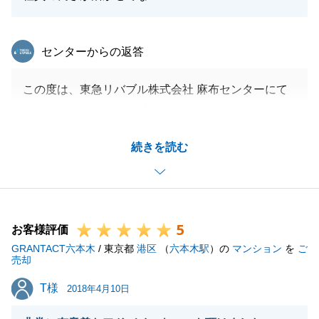
東急リバブル
センターからの返答
この度は、東急リバブル株式会社 麻布センターにて
ご契約いただきまして誠にありがとうございました。
H様には、港区内の投資用区分マンションをご購入い
続きを読む
ただきましたが、当初より直接ご来店いただき、購入
検討の物件に対してのお問い合わせを頂戴いたしまし
た。
その物件が東急不動産分譲の「BRANZ」シリーズの
5
物件でしたので、H様からの私ども東急グループに対
お客様評価
GRANTACT六本木
する期待を感じておりました。
/ 東京都
港区
（
六本木駅
）の
マンション
を
ご
売却
結果的にはお問い合わせの物件が契約予定であったた
T様
T様
め、別のお部屋をご購入いただきましたが、お取引に
2018年4月10日
はご満足いただけたようでして、私としても大変うれ