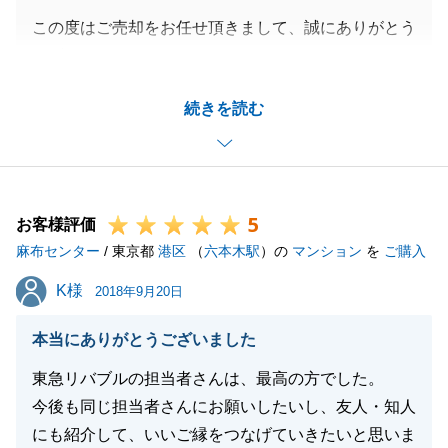
この度はご売却をお任せ頂きまして、誠にありがとう
ございます。
無事にお取引を終えることが出来ましたのは、Ｆ様の
続きを読む
ご協力のおかげさまでございます。
不動産以外のお話も多くお聞かせ頂け、Ｆ様との時間
は非常に有意義な時間でございました。
これからも何かお困りのこと等ございましたら、お気
5
軽にご連絡くださいませ。
お客様評価
麻布センター
この度は誠にありがとうございました。
/ 東京都
港区
（
六本木駅
）の
マンション
を
ご購入
K様
K様
2018年9月20日
閉じる
本当にありがとうございました
東急リバブルの担当者さんは、最高の方でした。
今後も同じ担当者さんにお願いしたいし、友人・知人
にも紹介して、いいご縁をつなげていきたいと思いま