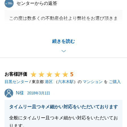
東急リバブル
センターからの返答
この度は数多くの不動産会社より弊社をお選び頂きま
して誠に有難う御座いました。
また大変嬉しいお言葉を頂き、感謝申し上げます。
続きを読む
売却価格につきましては過去の成約事例を考慮すると
最高値ではございますが、今後はより精進させて頂き
ます。
今後ともよろしくお願いいたします。
5
お客様評価
目黒センター
/ 東京都
港区
（
六本木駅
）の
マンション
を
ご購入
閉じる
N様
N様
2018年3月1日
タイムリー且つキメ細かい対応をいただいております
全般にタイムリー且つキメ細かい対応をいただいてお
ります。