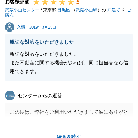
5
けて参ります。
お客様評価
武蔵小山センター
今後とも、よろしくお願い申し上げます。
/ 東京都
目黒区
（
武蔵小山駅
）の
戸建て
を
ご
購入
A様
A様
2019年3月25日
閉じる
親切な対応をいただきました
親切な対応をいただきました。
また不動産に関する機会があれば、同じ担当者なら信
用できます。
東急リバブル
センターからの返答
この度は、弊社をご利用いただきまして誠にありがと
うございました。
営業冥利に尽きるお言葉も頂戴し、大変嬉しく思いま
続きを読む
す。