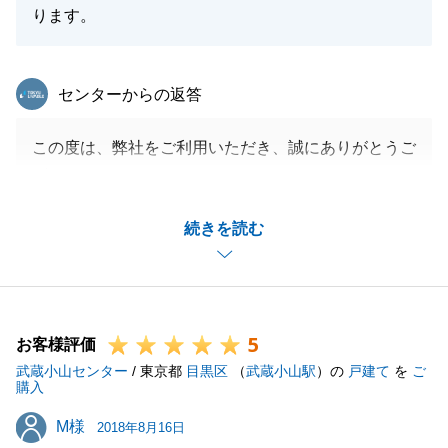
ります。
東急リバブル
センターからの返答
この度は、弊社をご利用いただき、誠にありがとうご
ざいました。
Ｔ様には、幾度とお打合せを兼ねて訪問をさせていた
続きを読む
だきましたが、その都度快くご対応いただき、大変助
かりました。
ご縁もあり、早期に買主様が見つかりましたことは、
Ｔ様のご協力あってのことだと思います。
5
また何かお手伝いができることがございましたら、い
お客様評価
武蔵小山センター
つでもお申し付けくださいませ。
/ 東京都
目黒区
（
武蔵小山駅
）の
戸建て
を
ご
購入
今後とも、宜しくお願い申し上げます。
M様
M様
2018年8月16日