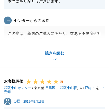
本当にありがとうございます。
東急リバブル
センターからの返答
この度は、新居のご購入にあたり、数ある不動産会社
の中より弊社をお選びいただきありがとうございま
す。
続きを読む
Ｍ様のお住まい探しのお手伝いができましたこと、非
常に嬉しく思っております。
お子様の健やかなご成長と、Ｍ様ご家族のご多幸をお
祈りしております。
5
何かお困りのことなどございましたらお気軽にご連絡
お客様評価
武蔵小山センター
ください。
/ 東京都
目黒区
（
武蔵小山駅
）の
戸建て
を
ご
売却
今後とも、何卒よろしくお願い申し上げます。
O様
O様
2018年5月18日