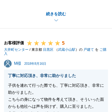
ざいました。
Ｍ様とのやりとりを振り返りましたら、私からのお願
続きを読む
いに、Ｍ様はいつも迅速にご対応いただき、かつ知識
が大変豊富でご理解が早いので、私としてもスムーズ
に手続きを進めることができました。
人生の中で大変大きなイベントである、マイホームの
5
ご購入に満足いただけるサービスを提供できたことを
お客様評価
大井町センター
光栄に思います。
/ 東京都
目黒区
（
武蔵小山駅
）の
戸建て
を
ご購
入
また、お困りごとや、ご相談等ございましたらお近く
M様
M様
ですのでお気軽にご連絡頂ければと思います。
2018年8月16日
丁寧に対応頂き、非常に助かりました
子供を連れて行った際でも、丁寧に対応頂き、非常に
閉じる
助かりました。
こちらの身になって物件を考えて頂き、そういった面
からも他社へは声を掛けず、購入に至りました。