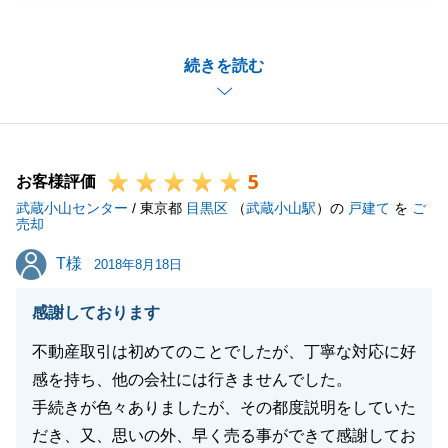
ございました。
お褒めの言葉もいただき重ねて御礼申し上げます。
続きを読む
当初の物件ご案内からご契約、お引渡までＫ様には日
程調整含めまして何かとご協力いただき非常にスムー
ズにお取引を進めることができました。
是非、今後とも末永く不動産関係でお付き合いさせて
5
いただきたく存じます。
お客様評価
武蔵小山センター
今後ともよろしくお願いいたします。
/ 東京都
目黒区
（
武蔵小山駅
）の
戸建て
を
ご
売却
T様
T様
2018年8月18日
閉じる
感謝しております
不動産取引は初めてのことでしたが、丁寧な対応に好
感を持ち、他の会社には行きませんでした。
手続きが色々ありましたが、その都度説明をしていた
だき、又、思いの外、早く売る事ができて感謝してお