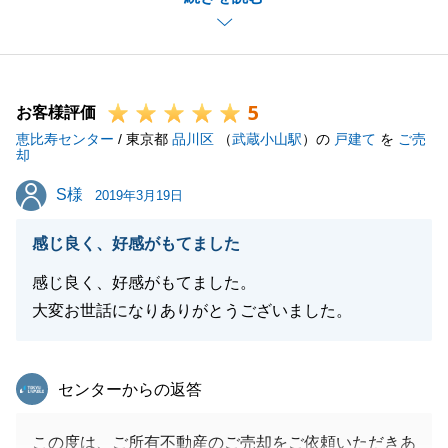
今後もお客様に信頼いただけるよう、お客様目線に立
った気配りを心がけてまいります。
また何かお手伝いができることがございましたら、お
5
気軽にお申し付けくださいませ。
お客様評価
恵比寿センター
今後とも、よろしくお願い申し上げます。
/ 東京都
品川区
（
武蔵小山駅
）の
戸建て
を
ご売
却
S様
S様
2019年3月19日
閉じる
感じ良く、好感がもてました
感じ良く、好感がもてました。
大変お世話になりありがとうございました。
東急リバブル
センターからの返答
この度は、ご所有不動産のご売却をご依頼いただきあ