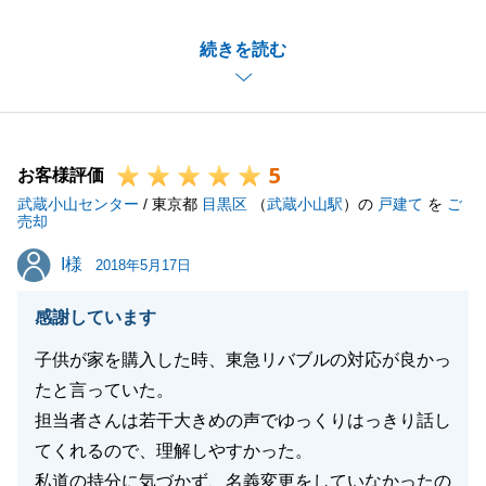
私としても、Ｏ様のお人柄に助けられた部分もあり、
続きを読む
大変感謝しております。
新天地での益々のご活躍を願っております。今後とも
よろしくお願い致します。
5
お客様評価
武蔵小山センター
/ 東京都
目黒区
（
武蔵小山駅
）の
戸建て
を
ご
売却
閉じる
I様
I様
2018年5月17日
感謝しています
子供が家を購入した時、東急リバブルの対応が良かっ
たと言っていた。
担当者さんは若干大きめの声でゆっくりはっきり話し
てくれるので、理解しやすかった。
私道の持分に気づかず、名義変更をしていなかったの