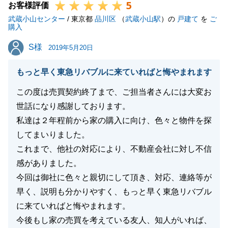
5
お客様評価
武蔵小山センター
/ 東京都
品川区
（
武蔵小山駅
）の
戸建て
を
ご
購入
S様
S様
2019年5月20日
もっと早く東急リバブルに来ていればと悔やまれます
この度は売買契約終了まで、ご担当者さんには大変お
世話になり感謝しております。
私達は２年程前から家の購入に向け、色々と物件を探
してまいりました。
これまで、他社の対応により、不動産会社に対し不信
感がありました。
今回は御社に色々と親切にして頂き、対応、連絡等が
早く、説明も分かりやすく、もっと早く東急リバブル
に来ていればと悔やまれます。
今後もし家の売買を考えている友人、知人がいれば、