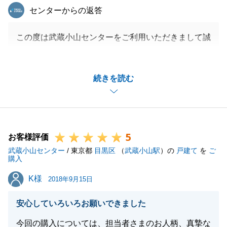
東急リバブル
センターからの返答
この度は武蔵小山センターをご利用いただきまして誠
にありがとうございました。
ご売却の御手続きについてご安心いただけたとのお言
続きを読む
葉、大変嬉しく思っております。
販売期間中には週に何度も訪問させていただく事もご
ざいましたが、いつも快くご対応くださり感謝してお
ります。
5
お引越し先も近くですので、またお困りのことがござ
お客様評価
武蔵小山センター
いましたらお気軽にご連絡いただければと存じます。
/ 東京都
目黒区
（
武蔵小山駅
）の
戸建て
を
ご
購入
今後ともよろしくお願いいたします。
K様
K様
2018年9月15日
安心していろいろお願いできました
閉じる
今回の購入については、担当者さまのお人柄、真摯な