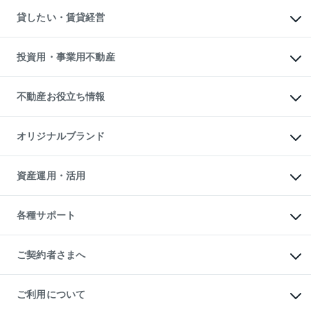
不動産購入の流れ
物件を借りる
不動産売却について
注目キーワード物件特集
オフィス・店舗の賃貸
貸したい・賃貸経営
不動産査定について
購入ガイド
借りるときの流れ
売却サービス
借りるガイド
不動産売却の流れ
無料賃料査定
多言語対応
不動産買換えの流れ
マンション賃料データ
投資用・事業用不動産
売却ガイド
賃貸管理プラン
English
繁体中文
簡体中文
リロケーションについて
投資用不動産
貸すときの流れ
事業用不動産
不動産お役立ち情報
貸すガイド
マンション投資
投資用マンション
不動産AIアドバイザー Tellus Talk
マンション一棟
マンションライブラリー
オリジナルブランド
アパート経営
人気マンションランキング
アパート投資用物件
暮らしに役立つ不動産メディア

収益物件
当社売主リノベーションマンション
「Lnote」
ビル購入（ビル一棟）
一棟リノベーションマンション

資産運用・活用
不動産相場・不動産価格情報
投資用不動産の売却査定
L`GENTE（ルジェンテ）
不動産売却FAQ
事業用不動産の売却査定
区分リノベーションマンション

不動産コラム・ニュース
等価交換事業
海外不動産
Lideas（リディアス）
不動産用語集
不動産M&A
各種サポート
投資用一棟レジデンスWELL

不動産なんでもネット相談室
アセットマネジメント・出資
SQUARE（ウェルスクエア）
住まいの税金
不動産小口投資

シニア向けサポート
物件一括検索（購入＆賃貸）
LEGACIA（レガシア）
相続サポート
ご契約者さまへ
リフォームサポート
ご契約者さまサポートメニュー
ご紹介・再契約特典
ご利用について
入居者様専用-各種ご案内（賃貸）