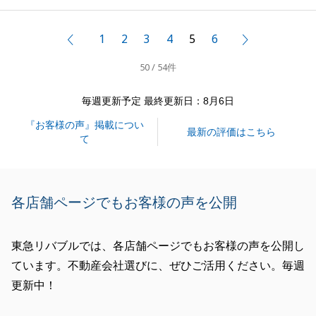
に譲りたいという気持ちがとても伝わってきましたの
で、最終的に良い買主様を見つけられて良かったで
1
2
3
4
5
6
前へ
次へ
す。
50 / 54件
私道持分の件や、共有の水道管など、一般の人では気
づけないようなポイントがありましたが、しっかり調
毎週更新予定 最終更新日：8月6日
査し、対応させていただけました。
『お客様の声』掲載につい
また機会がありましたら、東急リバブルをご利用くだ
最新の評価はこちら
て
さい。
各店舗ページでもお客様の声を公開
閉じる
東急リバブルでは、各店舗ページでもお客様の声を公開し
ています。不動産会社選びに、ぜひご活用ください。毎週
更新中！