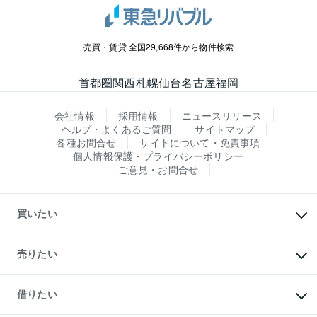
売買・賃貸 全国29,668件から物件検索
首都圏
関西
札幌
仙台
名古屋
福岡
会社情報
採用情報
ニュースリリース
ヘルプ・よくあるご質問
サイトマップ
各種お問合せ
サイトについて・免責事項
個人情報保護・プライバシーポリシー
ご意見・お問合せ
買いたい
マンションの購入
新築・分譲マンションの購入
売りたい
中古マンションの購入
一戸建ての購入
マンションの売却・査定
新築一戸建ての購入
一戸建ての売却・査定
借りたい
中古一戸建ての購入
土地の売却・査定
土地の購入
スピードAI査定