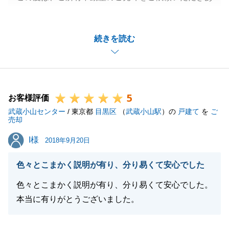
りがとうございました。
最初のご相談から一年以上と、長期にわたり大変お世
続きを読む
話になりました。
ご売却のお話が具体的になってからは、スムーズで安
全なお取引になるよう努めて参りましたが、いかがで
したでしょうか。
5
不動産についてお困りのことがありましたら、またい
お客様評価
武蔵小山センター
つでもお問い合わせください。
/ 東京都
目黒区
（
武蔵小山駅
）の
戸建て
を
ご
売却
今後とも、よろしくお願い申し上げます。
I様
I様
2018年9月20日
色々とこまかく説明が有り、分り易くて安心でした
閉じる
色々とこまかく説明が有り、分り易くて安心でした。
本当に有りがとうございました。