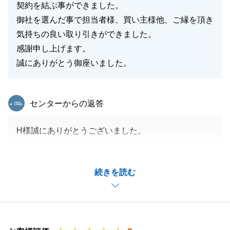
契約を結ぶ事ができました。
御社を選んだ事で担当者様、買い主様他、ご縁を頂き
気持ちの良い取り引きができました。
感謝申し上げます。
誠にありがとう御座いました。
東急リバブル
センターからの返答
H様誠にありがとうございました。
急な転勤で、思い入れのある大事なお家を売却すると
いう残念な気持ちもあられたと思います。H様の期待
続きを読む
に応えられるよう販売活動をするのが私の仕事と肝に
銘じておりました。
今回、ご縁があり、本当に良い買主様に出会えた事、
私も嬉しく思っております。