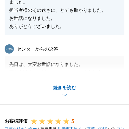
ました。
閉じる
担当者様のその速さに、とても助かりました。
お世話になりました。
ありがとうございました。
東急リバブル
センターからの返答
先日は、大変お世話になりました。
不動産以外のお話もしてくださり、大変勉強になりま
した。
続きを読む
また当店の近くにお越し頂いた際は、お気軽にご来店
ください。
5
お客様評価
閉じる
武蔵小杉センター
/ 神奈川県
川崎市中原区
（
武蔵小杉駅
）の
マン