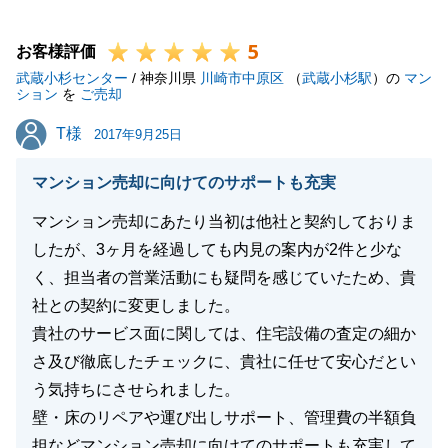
たこと、心より御礼申し上げます。
5
今後も何かお役に立てることがございましたら、些細
お客様評価
武蔵小杉センター
なことでも構いませんので、御気軽にお申しください
/ 神奈川県
川崎市中原区
（
武蔵小杉駅
）の
マン
ション
を
ご売却
ませ。
T様
T様
今後とも何卒よろしくお願い申し上げます。
2017年9月25日
マンション売却に向けてのサポートも充実
マンション売却にあたり当初は他社と契約しておりま
閉じる
したが、3ヶ月を経過しても内見の案内が2件と少な
く、担当者の営業活動にも疑問を感じていたため、貴
社との契約に変更しました。
貴社のサービス面に関しては、住宅設備の査定の細か
さ及び徹底したチェックに、貴社に任せて安心だとい
う気持ちにさせられました。
壁・床のリペアや運び出しサポート、管理費の半額負
担などマンション売却に向けてのサポートも充実して