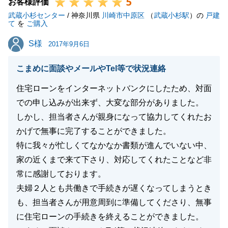
5
お客様評価
武蔵小杉センター
/ 神奈川県
川崎市中原区
（
武蔵小杉駅
）の
戸建
て
を
ご購入
閉じる
S様
S様
2017年9月6日
こまめに面談やメールやTel等で状況連絡
住宅ローンをインターネットバンクにしたため、対面
での申し込みが出来ず、大変な部分がありました。
しかし、担当者さんが親身になって協力してくれたお
かげで無事に完了することができました。
特に我々が忙しくてなかなか書類が進んでいない中、
家の近くまで来て下さり、対応してくれたことなど非
常に感謝しております。
夫婦２人とも共働きで手続きが遅くなってしまうとき
も、担当者さんが用意周到に準備してくださり、無事
に住宅ローンの手続きを終えることができました。