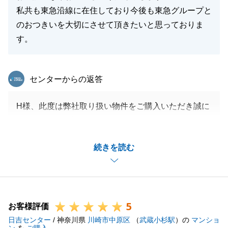
私共も東急沿線に在住しており今後も東急グループと
のおつきいを大切にさせて頂きたいと思っておりま
す。
東急リバブル
センターからの返答
H様、此度は弊社取り扱い物件をご購入いただき誠に
ありがとうございました。
今回ご購入いただいたお部屋は、同マンション内でも
続きを読む
なかなか販売にはでにくい方位ですので、その後マン
ションをご検討されている方にもご希望をいただいて
いる状況です。
H様におかれましては、お忙しい中お手続きに多大な
5
るご協力を賜り心より御礼申し上げます。
お客様評価
日吉センター
引き続き変わらぬご愛顧の程何卒よろしくお願いいた
/ 神奈川県
川崎市中原区
（
武蔵小杉駅
）の
マンショ