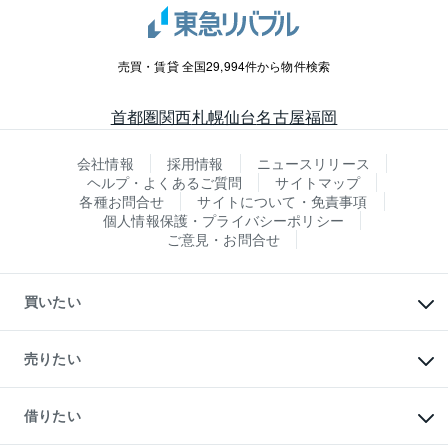
売買・賃貸 全国29,994件から物件検索
首都圏
関西
札幌
仙台
名古屋
福岡
会社情報
採用情報
ニュースリリース
ヘルプ・よくあるご質問
サイトマップ
各種お問合せ
サイトについて・免責事項
個人情報保護・プライバシーポリシー
ご意見・お問合せ
買いたい
マンションの購入
新築・分譲マンションの購入
売りたい
中古マンションの購入
一戸建ての購入
マンションの売却・査定
新築一戸建ての購入
一戸建ての売却・査定
借りたい
中古一戸建ての購入
土地の売却・査定
土地の購入
スピードAI査定