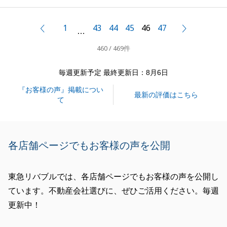
へのご協力誠にありがとうございました。
毎週のご内見のご準備等、大変なことだったかと思い
1
43
44
45
46
47
前へ
次へ
…
ますが、ご尽力いただき心より御礼申し上げます。
460 / 469件
買主様を先日訪問させていただきましたところ、お部
屋に対して大変ご満足されていらっしゃいました。
毎週更新予定 最終更新日：8月6日
Ｗ様にも、どうぞよろしくお伝えくださいとのことで
『お客様の声』掲載につい
ございました。
最新の評価はこちら
て
今後も、何かお役にたてることがございましたら、何
なりとお申し付けくださいませ。
何卒よろしくお願いいたします。
各店舗ページでもお客様の声を公開
東急リバブルでは、各店舗ページでもお客様の声を公開し
閉じる
ています。不動産会社選びに、ぜひご活用ください。毎週
更新中！