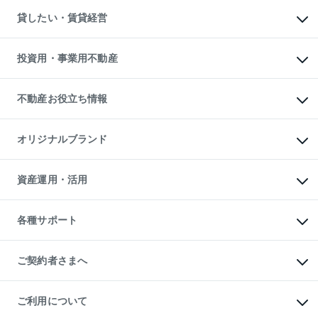
不動産購入の流れ
物件を借りる
不動産売却について
注目キーワード物件特集
オフィス・店舗の賃貸
貸したい・賃貸経営
不動産査定について
購入ガイド
借りるときの流れ
売却サービス
借りるガイド
不動産売却の流れ
無料賃料査定
多言語対応
不動産買換えの流れ
マンション賃料データ
投資用・事業用不動産
売却ガイド
賃貸管理プラン
English
繁体中文
簡体中文
リロケーションについて
投資用不動産
貸すときの流れ
事業用不動産
不動産お役立ち情報
貸すガイド
マンション投資
投資用マンション
不動産AIアドバイザー Tellus Talk
マンション一棟
マンションライブラリー
オリジナルブランド
アパート経営
人気マンションランキング
アパート投資用物件
暮らしに役立つ不動産メディア

収益物件
当社売主リノベーションマンション
「Lnote」
ビル購入（ビル一棟）
一棟リノベーションマンション

資産運用・活用
不動産相場・不動産価格情報
投資用不動産の売却査定
L`GENTE（ルジェンテ）
不動産売却FAQ
事業用不動産の売却査定
区分リノベーションマンション

不動産コラム・ニュース
等価交換事業
海外不動産
Lideas（リディアス）
不動産用語集
不動産M&A
各種サポート
投資用一棟レジデンスWELL

不動産なんでもネット相談室
アセットマネジメント・出資
SQUARE（ウェルスクエア）
住まいの税金
不動産小口投資

シニア向けサポート
物件一括検索（購入＆賃貸）
LEGACIA（レガシア）
相続サポート
ご契約者さまへ
リフォームサポート
ご契約者さまサポートメニュー
ご紹介・再契約特典
ご利用について
入居者様専用-各種ご案内（賃貸）