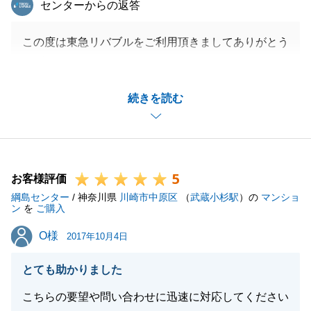
センターからの返答
この度は東急リバブルをご利用頂きましてありがとう
ございました。
色々な地域の物件をご案内させて頂き、最終的にS様
続きを読む
にご満足頂ける物件を購入頂けたことは私にとっても
大変嬉しく思います。
新居での生活がS様にとってより良いものとなるよう
祈念しております。
5
S様よりご指摘を頂きました件につきまして、真摯に
お客様評価
綱島センター
受け止め、今後の営業活用に活かして参ります。
/ 神奈川県
川崎市中原区
（
武蔵小杉駅
）の
マンショ
ン
を
ご購入
今後お手伝い出来ることがございましたら、是非東急
O様
O様
リバブルをお引き立て頂ければ幸いです。
2017年10月4日
この度は、本当にありがとうございました。
とても助かりました
こちらの要望や問い合わせに迅速に対応してください