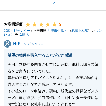
Ｔ様に少しでもご満足いただけるように、私自身にで
きることは全てやりたいという思いでお手伝いさせて
いただきましたので、その結果、Ｔ様にはお喜びいた
5
だくことができ、本当にうれしく思います。
お客様評価
武蔵小杉センター
また、早速ご友人の方をご紹介いただきまして、あり
/ 神奈川県
川崎市中原区
（
武蔵小杉駅
）の
マン
ション
を
ご購入
がとうございます。必ずご満足いただけるように努め
H様
H様
てまいります。
2017年9月19日
不動産にまつわるご相談がありましたら、どんなこと
希望の物件を購入することができ感謝
でもお気軽にご相談下さい。
今後とも、よろしくお願い申し上げます。
今回、本物件を内覧させて頂いた時、他社も購入希望
者をご案内していました。
貴社の迅速なアドバイスと対応により、希望の物件を
購入することができ感謝しております。
閉じる
その後のローン申込み、契約、残代金の精算などスム
ーズに事が運び、担当者様に又、副センター長様には
お世話になりお礼申し上げたく存じます。