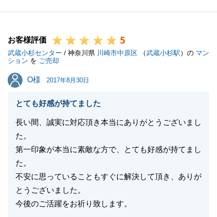
にたてて私自身も大変うれしく存じます。
先日お伺いさせていただいた際も、これから家具をお
5
揃えになるとのことでしたが、それでもすでに素敵な
お客様評価
武蔵小杉センター
お住まいだと感じました。
/ 神奈川県
川崎市中原区
（
武蔵小杉駅
）の
マン
ション
を
ご売却
引き続き何かございましたら、どのような些細なこと
O様
O様
でも構いませんので、ご連絡くださいませ。
2017年8月30日
今後とも変わらぬご愛顧のほど、何卒よろしくお願い
とても好感が持てました
いたします。
長い間、誠実に対応頂き本当にありがとうございまし
た。
第一印象が本当に素敵な方で、とても好感が持てまし
閉じる
た。
不安に思っていることもすぐに解決して頂き、ありが
とうございました。
今後のご活躍をお祈り致します。