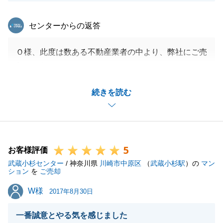
東急リバブル
センターからの返答
Ｏ様、此度は数ある不動産業者の中より、弊社にご売
却をお任せいただきありがとうございました。
お住み替え先へのお引越しの関係等で、販売期間につ
続きを読む
きまして予想より長期間となり誠に恐縮でございまし
た。
そのような中、ご内見へのご対応など柔軟にご対応く
ださりましたこと、心より御礼申し上げます。
5
お住み替え先につきまして、何かご不便等はございま
お客様評価
武蔵小杉センター
せんでしょうか。
/ 神奈川県
川崎市中原区
（
武蔵小杉駅
）の
マン
ション
を
ご売却
何かお役にたてることがございましたら、些細なこと
W様
W様
でも構いませんので、お気軽にご連絡くださいませ。
2017年8月30日
今後とも何卒よろしくお願い申し上げます。
一番誠意とやる気を感じました