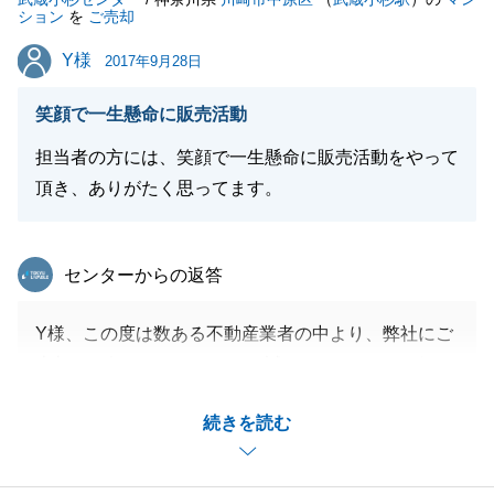
ション
を
ご売却
Y様
Y様
2017年9月28日
笑顔で一生懸命に販売活動
担当者の方には、笑顔で一生懸命に販売活動をやって
頂き、ありがたく思ってます。
東急リバブル
センターからの返答
Y様、この度は数ある不動産業者の中より、弊社にご
売却をお任せいただきまして誠にありがとうございま
した。
続きを読む
微力ながらＹ様のお力になることができ、大変嬉しく
存じます。
ご内覧や契約、引渡日など柔軟にご対応くださりまし