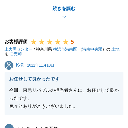
お隣の件ではご不安なお気持ちもおありだったと思い
続きを読む
ます。
無事にお取引を終えることができ、私も非常に安堵致
しました。
今後も、3000万円控除の件等ご不明な点がございま
5
したらお気軽にお問い合わせ下さいませ。
お客様評価
上大岡センター
引き続きご高配の程よろしくお願い申し上げます。
/ 神奈川県
横浜市港南区
（
港南中央駅
）の
土地
を
ご売却
K様
K様
2022年11月10日
閉じる
お任せして良かったです
今回、東急リバブルの担当者さんに、お任せして良か
ったです。
色々とありがとうございました。
東急リバブル