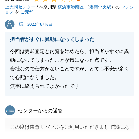
上大岡センター
下さいませ。
/ 神奈川県
横浜市港南区
（
港南中央駅
）の
マンシ
ョン
を
ご売却
知人の方のご紹介も随時お待ちしております。
I様
I様
引き続きよろしくお願い申し上げます。
2022年8月6日
担当者がすぐに異動になってしまった
今回は売却査定と内覧を始めたら、担当者がすぐに異
閉じる
動になってしまったことが気になった点です。
会社なので仕方がないことですが、とても不安が多く
て心配になりました。
無事に終えられてよかったです。
東急リバブル
センターからの返答
この度は東急リバブルをご利用いただきまして誠にあ
りがとうございました。