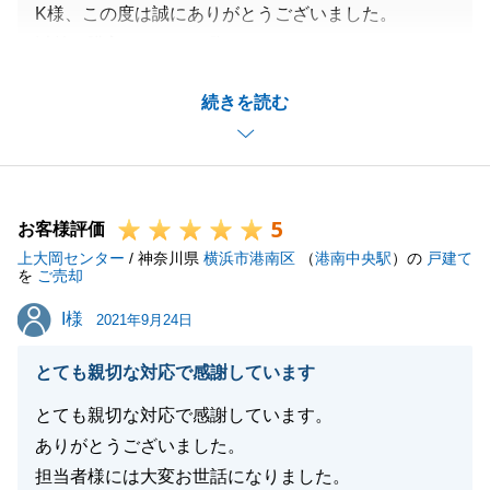
K様、この度は誠にありがとうございました。
以前ご購入いただいた際にもよくしてくださいまして
ありがとうございました。
続きを読む
無事に契約が出来ましたのもK様のお力添えあっての
事です。
今後ともよろしくお願いします。
5
お客様評価
上大岡センター
/ 神奈川県
横浜市港南区
（
港南中央駅
）の
戸建て
閉じる
を
ご売却
I様
I様
2021年9月24日
とても親切な対応で感謝しています
とても親切な対応で感謝しています。
ありがとうございました。
担当者様には大変お世話になりました。