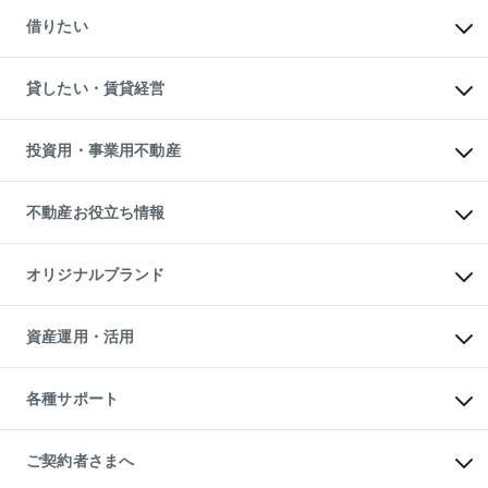
マンションの売却・査定
新築一戸建ての購入
一戸建ての売却・査定
借りたい
中古一戸建ての購入
土地の売却・査定
土地の購入
スピードAI査定
不動産購入の流れ
物件を借りる
不動産売却について
注目キーワード物件特集
オフィス・店舗の賃貸
貸したい・賃貸経営
不動産査定について
購入ガイド
借りるときの流れ
売却サービス
借りるガイド
不動産売却の流れ
無料賃料査定
多言語対応
不動産買換えの流れ
マンション賃料データ
投資用・事業用不動産
売却ガイド
賃貸管理プラン
English
繁体中文
簡体中文
リロケーションについて
投資用不動産
貸すときの流れ
事業用不動産
不動産お役立ち情報
貸すガイド
マンション投資
投資用マンション
不動産AIアドバイザー Tellus Talk
マンション一棟
マンションライブラリー
オリジナルブランド
アパート経営
人気マンションランキング
アパート投資用物件
暮らしに役立つ不動産メディア

収益物件
当社売主リノベーションマンション
「Lnote」
ビル購入（ビル一棟）
一棟リノベーションマンション

資産運用・活用
不動産相場・不動産価格情報
投資用不動産の売却査定
L`GENTE（ルジェンテ）
不動産売却FAQ
事業用不動産の売却査定
区分リノベーションマンション

不動産コラム・ニュース
等価交換事業
海外不動産
Lideas（リディアス）
不動産用語集
不動産M&A
各種サポート
投資用一棟レジデンスWELL

不動産なんでもネット相談室
アセットマネジメント・出資
SQUARE（ウェルスクエア）
住まいの税金
不動産小口投資

シニア向けサポート
物件一括検索（購入＆賃貸）
LEGACIA（レガシア）
相続サポート
ご契約者さまへ
リフォームサポート