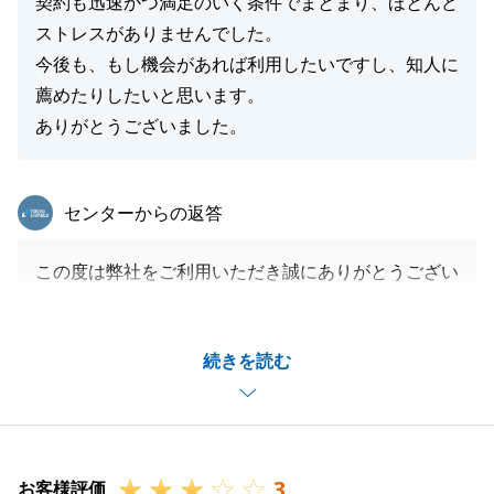
契約も迅速かつ満足のいく条件でまとまり、ほとんど
ストレスがありませんでした。
今後も、もし機会があれば利用したいですし、知人に
薦めたりしたいと思います。
ありがとうございました。
東急リバブル
センターからの返答
この度は弊社をご利用いただき誠にありがとうござい
ました。
今回は思い入れのあるご実家の売却をお手伝いさせて
続きを読む
頂きました。
Ｋ様自身もご売却されること自体に迷いはあったと存
じますが、せめても良い条件でご売却ができて良かっ
たです。
3
また不動産取引の機会がありましたらいつでもご連絡
お客様評価