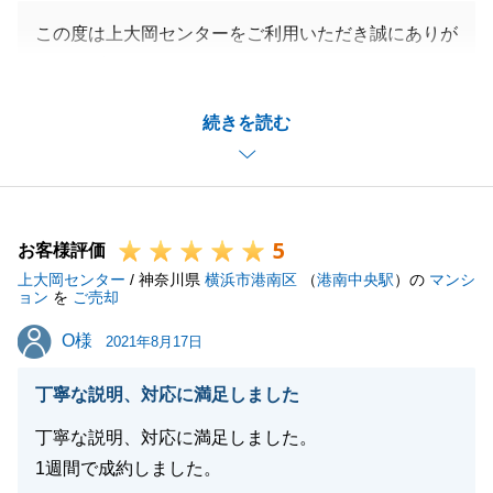
この度は上大岡センターをご利用いただき誠にありが
とうございました。
ポストの件はお引き渡し後にお伝えするのに時間がか
続きを読む
かってしまい大変申し訳ございませんでした。
お引っ越し前に確認するなど、今後の接客に活かして
いきたいと思います。
些細なことでもまた何かございましたらいつでもご連
5
絡くださいませ。
お客様評価
上大岡センター
今後とも何卒宜しくお願い申し上げます。
/ 神奈川県
横浜市港南区
（
港南中央駅
）の
マンシ
ョン
を
ご売却
O様
O様
2021年8月17日
閉じる
丁寧な説明、対応に満足しました
丁寧な説明、対応に満足しました。
1週間で成約しました。