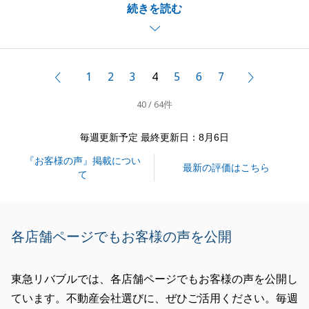
続きを読む
ご成約となりまして担当者としましても大変うれしく
思っております。
また、販売価格のご提案や価格改定の際にも、ご理
解、ご協力をいただきましてとても感謝しておりま
1
2
3
4
5
6
7
前へ
次へ
す。
40 / 64件
何かお困りごとがございましたら、お気軽にご相談下
さい。
毎週更新予定 最終更新日：8月6日
今後とも宜しくお願い申し上げます。
『お客様の声』掲載につい
最新の評価はこちら
て
閉じる
各店舗ページでもお客様の声を公開
東急リバブルでは、各店舗ページでもお客様の声を公開し
ています。不動産会社選びに、ぜひご活用ください。毎週