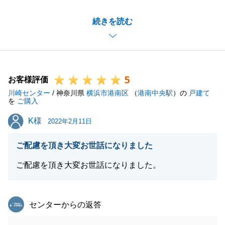
ご売却依頼をいただいた直後に担当者が変わることに
続きを読む
なってしまい申し訳ございませんでした。
今後はお客様のご不安なお気持ちを取り除き、ご安心
頂く中でお取引が進められますよう、配慮して参りま
す。
5
また何かございましたら、お声掛けいただけると幸い
お客様評価
川崎センター
です。
/ 神奈川県
横浜市港南区
（
港南中央駅
）の
戸建て
を
ご購入
今後ともご愛顧の程お願い申し上げます。
K様
K様
2022年2月11日
ご配慮を頂き大変お世話になりました
閉じる
ご配慮を頂き大変お世話になりました。
東急リバブル
センターからの返答