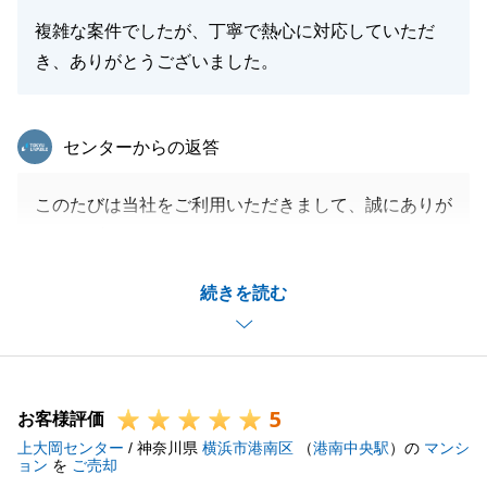
複雑な案件でしたが、丁寧で熱心に対応していただ
き、ありがとうございました。
東急リバブル
センターからの返答
このたびは当社をご利用いただきまして、誠にありが
とうございました。
土地の位置がここまでズレているのは私も初めての経
続きを読む
験でした。
予想以上に時間がかかり、ご迷惑をお掛けしてしまい
申し訳ありませんでした。
無事に成約出来てほっとしております。
5
今後も不動産に関し、お困り事等ございましたらお気
お客様評価
上大岡センター
軽にお問い合わせください。
/ 神奈川県
横浜市港南区
（
港南中央駅
）の
マンシ
ョン
を
ご売却
今後ともよろしくお願い申し上げます。