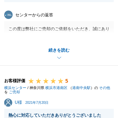
東急リバブル
センターからの返答
この度は弊社にご売却のご依頼をいただき、誠にあり
がとうございました。
早期のご成約に至ったのはO様にご協力いただいたか
続きを読む
らこそと思っております。
またお力になれることがございましたらいつでもお声
掛けください。
今後とも何卒宜しくお願い申し上げます。
5
お客様評価
横浜センター
/ 神奈川県
横浜市港南区
（
港南中央駅
）の
その他
を
ご売却
閉じる
U様
U様
2021年7月20日
熱心に対応していただきありがとうございました