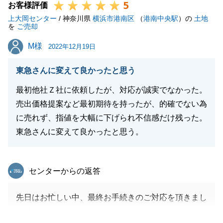
5
お客様評価
上大岡センター
/ 神奈川県
横浜市港南区
（
港南中央駅
）の
土地
を
ご売却
M様
M様
2022年12月19日
東急さんに変えて良かったと思う
最初他社Ｚ社に依頼したが、対応が誠実でなかった。
売出価格提案など最初期待を持ったが、的確でない為
に売れず、指値を大幅に下げられ不信感だけ残った。
東急さんに変えて良かったと思う。
東急リバブル
センターからの返答
先日はお忙しい中、最終お手続きのご対応を頂きまし
て誠にありがとうございました。