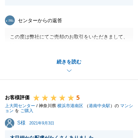
東急リバブル
センターからの返答
この度は弊社にてご売却のお取引をいただきまして、
誠にありがとうございました。
Ｉ様のお住替えでは、短期間でご売却とご購入ができ
続きを読む
るスケジュール管理と、Ｉ様のご理解とご協力いただ
けたことがご成約に至った最大の要因かと存じます。
誠にありがとうございました。
またお力になれることがございましたら、いつでもお
5
声掛けください。
お客様評価
上大岡センター
今後とも何卒宜しくお願い申し上げます。
/ 神奈川県
横浜市港南区
（
港南中央駅
）の
マンシ
ョン
を
ご購入
S様
S様
2021年9月3日
閉じる
木目細かな配慮がたくさんありました