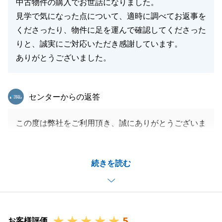
中古物件の購入でお世話になりました。
見学で気になった点について、適時に調べてお返事を
閉じる
くださったり、物件に足を運んで確認してくださった
りと、誠実にご対応いただき感謝しています。
ありがとうございました。
東急リバブル
センターからの返答
この度は弊社をご利用頂き、誠にありがとうございま
した。
スムーズなお取引ができましたのも、Ｋ様の迅速かつ
続きを読む
的確なご対応のお陰でございます。
住宅ローン審査や、お引越しの手続き等、ご家族皆様
にもご協力いただき、大変感謝しております。
不動産関連でなくても構いませんので、何かお手伝い
5
できることがございましたらお気軽にお申し付け下さ
お客様評価