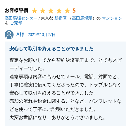
しかしながらＨ様のご協力のもと、ご契約からご決
5
済、お引渡しに至るまで無事にお手続きを終えること
お客様評価
高田馬場センター
が出来ました。
/ 東京都
新宿区
（
高田馬場駅
）の
マンション
を
ご売却
有難うございました。
A様
A様
今回のお取引を通じて、Ｈ様から学ばせて頂いた事も
2021年10月27日
多く、今後の営業活動に活かして精進してまいりま
安心して取引を終えることができました
す。
引続き、よろしくお願いいたします。
査定をお願いしてから契約決済完了まで、とてもスピ
ーディーでした。
連絡事項は内容に合わせてメール、電話、対面でと、
丁寧に確実に伝えてくださったので、トラブルもなく
閉じる
安心して取引を終えることができました。
売却の流れや税金に関することなど、パンフレットな
どを使って丁寧にご説明いただきました。
大変お世話になり、ありがとうございました。