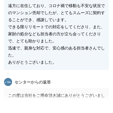
何なりとお申し付け下さいますようお願い申し上げま
遠方に在住しており、コロナ禍で移動も不安な状況で
す。
のマンション売却でしたが、とてもスムーズに契約す
重ねてになりますが、誠に有難うございました。
ることができ、感謝しています。
できる限りリモートでの対応をしてくださり、また、
家財の処分なども担当者の方が立ち会ってくださり
で、とても助かりました。
閉じる
迅速で、親身な対応で、安心感のある担当者さんでし
た。
ありがとうございました。
東急リバブル
センターからの返答
この度は当社をご用命頂き誠にありがとうございまし
た。
リモートでのお打合せや、必要書類のご取得など、Ｏ