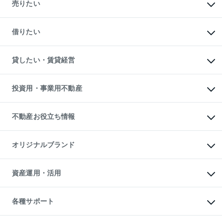
新築・分譲マンションの購入
売りたい
中古マンションの購入
一戸建ての購入
マンションの売却・査定
新築一戸建ての購入
一戸建ての売却・査定
借りたい
中古一戸建ての購入
土地の売却・査定
土地の購入
スピードAI査定
不動産購入の流れ
物件を借りる
不動産売却について
注目キーワード物件特集
オフィス・店舗の賃貸
貸したい・賃貸経営
不動産査定について
購入ガイド
借りるときの流れ
売却サービス
借りるガイド
不動産売却の流れ
無料賃料査定
多言語対応
不動産買換えの流れ
マンション賃料データ
投資用・事業用不動産
売却ガイド
賃貸管理プラン
English
繁体中文
簡体中文
リロケーションについて
投資用不動産
貸すときの流れ
事業用不動産
不動産お役立ち情報
貸すガイド
マンション投資
投資用マンション
不動産AIアドバイザー Tellus Talk
マンション一棟
マンションライブラリー
オリジナルブランド
アパート経営
人気マンションランキング
アパート投資用物件
暮らしに役立つ不動産メディア

収益物件
当社売主リノベーションマンション
「Lnote」
ビル購入（ビル一棟）
一棟リノベーションマンション

資産運用・活用
不動産相場・不動産価格情報
投資用不動産の売却査定
L`GENTE（ルジェンテ）
不動産売却FAQ
事業用不動産の売却査定
区分リノベーションマンション

不動産コラム・ニュース
等価交換事業
海外不動産
Lideas（リディアス）
不動産用語集
不動産M&A
各種サポート
投資用一棟レジデンスWELL

不動産なんでもネット相談室
アセットマネジメント・出資
SQUARE（ウェルスクエア）
住まいの税金
不動産小口投資

シニア向けサポート
物件一括検索（購入＆賃貸）