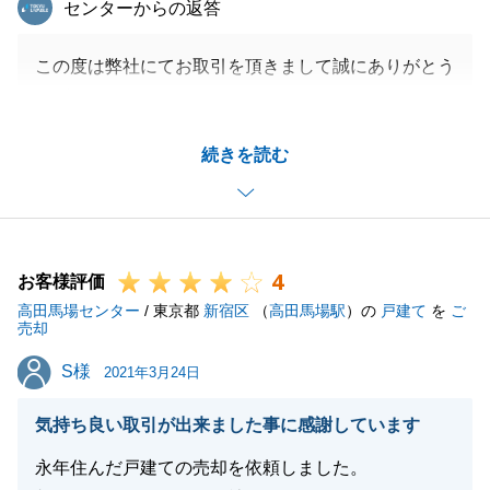
センターからの返答
この度は弊社にてお取引を頂きまして誠にありがとう
ございました。
今回のお取引は売主様に様々なお手続きの必要があっ
続きを読む
た為、色々とお手間をお掛けしてしまいましたが、W
様のご協力のおかげでスムーズにお取引することが出
来ました。
また不動産に関してご不明な点がございましたら、是
4
非ご相談頂ければと思います。
お客様評価
高田馬場センター
/ 東京都
新宿区
（
高田馬場駅
）の
戸建て
を
ご
売却
S様
S様
2021年3月24日
閉じる
気持ち良い取引が出来ました事に感謝しています
永年住んだ戸建ての売却を依頼しました。