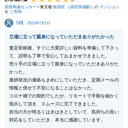
高田馬場センター
いませ。
/ 東京都
新宿区
（
高田馬場駅
）の
マンション
を
ご売却
今後ともどうぞ宜しくお願い申し上げます。
S様
S様
2021年7月1日
立場に立って親身になっていただきありがたかった
閉じる
査定依頼後、すぐに大変詳しい資料を準備して下さっ
て、説明も丁寧で安心しておまかせできました。
売り手の立場に立って親身になっていただきありがた
かった。
進捗状況の連絡もまめにしていただき、定期メールの
情報と併せて不安になることはなかった。
コロナ禍での契約でしたが、リモートで手順を細かく
指示して頂き、スムーズに完了できました。
担当の方が明るくはきはきとしていて、気持ちの良い
対応をしていただき、本当に感謝しています。