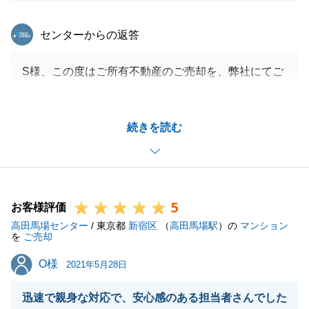
東急リバブル
センターからの返答
S様、この度はご所有不動産のご売却を、弊社にてご
利用いただき誠にありがとうございました。
遠方からのお取引でしたので、初対面の不動産会社、
続きを読む
又営業担当者には、どうしてもご不安が多かった
事とお察しいたします。
それ故に、可能な限りご安心頂けるよう細目にご連絡
をさせていただきました。
5
お取引後には、このようなお言葉を頂き、大変嬉しい
お客様評価
高田馬場センター
限りで恐縮しております。
/ 東京都
新宿区
（
高田馬場駅
）の
マンション
を
ご売却
無事お取引が完了できたのも、S様の迅速なご対応が
O様
O様
あってこそであり感謝しております。
2021年5月28日
今後とも何かお困りのことや、私にお手伝いできるこ
迅速で親身な対応で、安心感のある担当者さんでした
とがございましたら、