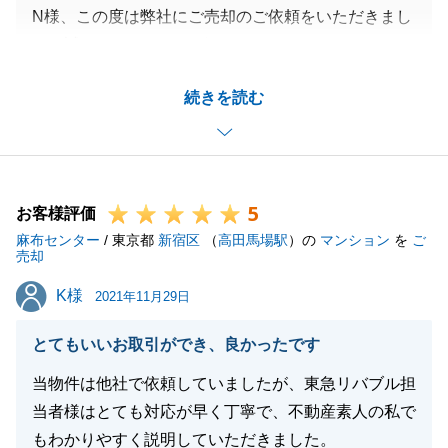
N様、この度は弊社にご売却のご依頼をいただきまし
て、誠にありがとうございました。
ご成約からお引渡しまでにつきましても、タイトなス
続きを読む
ケジュールではございましたが、N様にご協力いただ
き、測量等の作業をスムーズに進めることができまし
た。
お忙しい中お時間を割いていただき、誠にありがとう
5
ございました。
お客様評価
麻布センター
今後も不動産の事でお困りのことがございましたら、
/ 東京都
新宿区
（
高田馬場駅
）の
マンション
を
ご
売却
いつでもお声かけくださいませ。
K様
K様
2021年11月29日
とてもいいお取引ができ、良かったです
閉じる
当物件は他社で依頼していましたが、東急リバブル担
当者様はとても対応が早く丁寧で、不動産素人の私で
もわかりやすく説明していただきました。