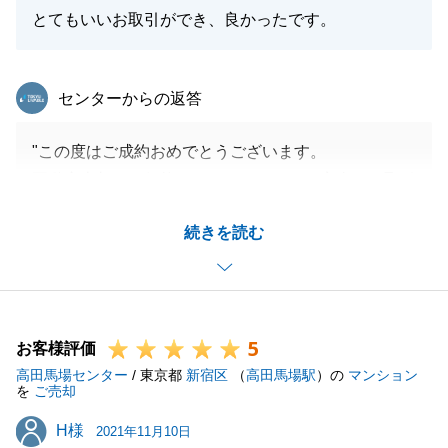
とてもいいお取引ができ、良かったです。
東急リバブル
センターからの返答
"この度はご成約おめでとうございます。
不動産売却は、価格はもちろんのこと、安全にお取引
いただくためには様々な内容をご理解いただく必要が
続きを読む
ございます。
売主様におかれましては遠方の不動産であり、様々な
御打合わせをお会いしてお話することができませんで
したが、zoomでの面談や電話でご説明させていただ
5
くために都度お時間をいただけたことでタイムリーな
お客様評価
高田馬場センター
お話もスムーズに進めることができ、良縁を結ぶこと
/ 東京都
新宿区
（
高田馬場駅
）の
マンション
を
ご売却
ができました。
H様
H様
売主様のご協力感謝いたします。
2021年11月10日