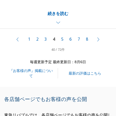
お取引の中、無理なお願いをしてしまうことも多々ご
続きを読む
ざいましたが、ご主人様、奥様ともにご協力いただ
き、大変感謝しております。
今回のお取引以外のことでも、私に何かお手伝いでき
ることがあれば、お気兼ねなくお申し付け下さい。精
1
2
3
4
5
6
7
8
前へ
次へ
一杯対応させて頂きます。
40 / 72件
今後ともどうぞ宜しくお願い申し上げます。
毎週更新予定 最終更新日：8月6日
『お客様の声』掲載につい
閉じる
最新の評価はこちら
て
各店舗ページでもお客様の声を公開
東急リバブルでは、各店舗ページでもお客様の声を公開し