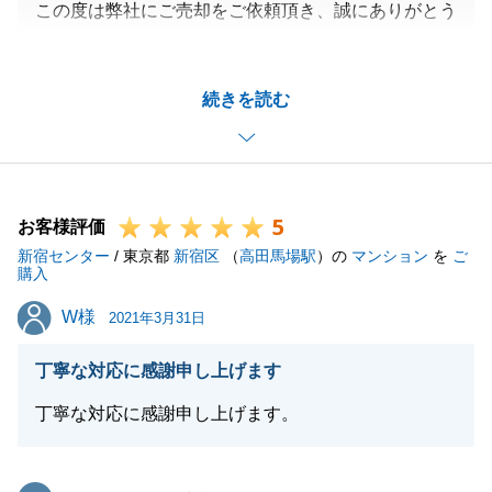
この度は弊社にご売却をご依頼頂き、誠にありがとう
ございました。
無事にご契約・お引渡しを終えることができ、私もホ
続きを読む
ッとしております。
また不動産でのお困り事がございましたら、お気軽に
ご相談下さい。
この度はありがとうございました。
5
お客様評価
新宿センター
/ 東京都
新宿区
（
高田馬場駅
）の
マンション
を
ご
購入
閉じる
W様
W様
2021年3月31日
丁寧な対応に感謝申し上げます
丁寧な対応に感謝申し上げます。
東急リバブル