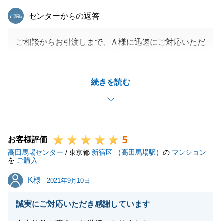
東急リバブル
センターからの返答
ご相談からお引渡しまで、Ａ様に迅速にご対応いただ
けたお陰で、スムーズなお取引が出来ました事を心よ
り感謝しております。
続きを読む
理事長のご対応等、無理なお願いをしてしまうことも
多々ございましたが、無事にご成約に至ったことは、
大変嬉しい限りでございます。
誠にありがとうございました。
5
お住替え先や、税金等、お役に立てることがございま
お客様評価
高田馬場センター
したら、何なりとお申し付けくださいませ。
/ 東京都
新宿区
（
高田馬場駅
）の
マンション
を
ご購入
最後になりますが、季節の変わり目ですので、どうぞ
K様
K様
ご自愛くださいませ。
2021年9月10日
今後ともどうぞ宜しくお願い申し上げます。
誠実にご対応いただき感謝しています