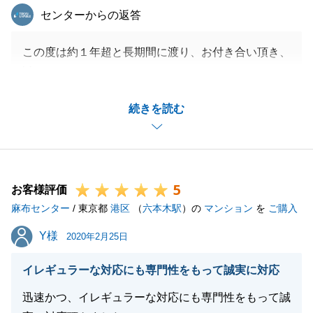
東急リバブル
センターからの返答
この度は約１年超と長期間に渡り、お付き合い頂き、
誠にありがとうございました。
お買換えでございましたので、ご売却とご購入、双方
続きを読む
を当社にてご選択頂き、重ねて感謝申し上げます。
スケジュールに付きましては、なるべくストレスのご
ざいませんよう、最大限注意しながら調整して参りま
したが、W様のご協力があったからこその結果だと痛
5
感しております。
お客様評価
麻布センター
また何かご相談がございましたら、いつでもご連絡く
/ 東京都
港区
（
六本木駅
）の
マンション
を
ご購入
ださいませ。
Y様
Y様
2020年2月25日
イレギュラーな対応にも専門性をもって誠実に対応
閉じる
迅速かつ、イレギュラーな対応にも専門性をもって誠