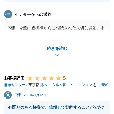
東急リバブル
センターからの返答
S様、今般は親御様からご相続された大切な資産、不
動産のご売却をお任せいただきまして誠にありがとう
ございます。
続きを読む
少しでもお役に立てたようであれば、これほど幸せな
ことはありません。
今後も不動産のことで何かございましたら、些細なこ
とでもお気軽にご相談下さい。
5
また、お客様をご紹介いただいた際は今以上のご満足
お客様評価
麻布センター
がお届けできますよう、今後も精進してまいります。
/ 東京都
港区
（
六本木駅
）の
マンション
を
ご売却
ご紹介いただいた際は特典がございますので、是非ご
F様
F様
2021年1月12日
相談下さい。
あらためましてS様、今後とも末永くよろしくお願い
心配りのある接客で、信頼して契約することができた
申し上げます。