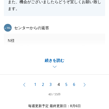
また、機会がございましたらどうぞ宜しくお願い致し
ます。
東急リバブル
センターからの返答
N様
約半年間の販売活動となりましたが、その間N様には
大変ご心配をお掛けしたかと存じます。
続きを読む
しかしながら無事にご契約の運びとなりましたこと、
私自身も本当に嬉しく思います。
N様の様々なご協力があったからこそのご契約です。
改めて、心よりお礼を申し上げます。
1
2
3
4
5
6
前へ
次へ
今後も不動産に関しお悩み事などございましたら、い
40 / 55件
つでもお気軽にご連絡をくださいませ。
引き続きどうぞ、よろしくお願い申し上げます。
毎週更新予定 最終更新日：8月6日