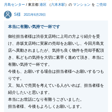
月島センター
だければと思っております。
/ 東京都
港区
（
六本木駅
）の
マンション
を
ご売却
また何かお困りのことや、不動産に関するご質問等が
S様
S様
2021年6月29日
ございましたら、いつでもお気軽にご連絡くださいま
せ。
本当に有難い気持で一杯です
改めましてこの度は、誠にありがとうございました。
御社担当者様は渋谷支店時に上司の方より紹介を受
け、赤坂支店時に実家の売却をお願いし、今回月島支
店へ異動されましたが、気持ち良く物件を売却手配頂
閉じる
き、私どもの気持を大切に素早く進めて頂き、本当に
有難い気持で一杯です。
今後も、お願いする場合は担当者様へお願いするつも
りです。
又、知人で売買を考えている人がいれば、担当者様を
紹介したいと思います。
本当にお世話になり有難うございました。
担当者様、今後もよろしくお願いします。