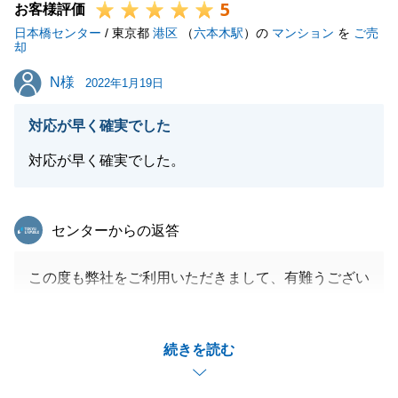
5
お客様評価
日本橋センター
/ 東京都
港区
（
六本木駅
）の
マンション
を
ご売
却
N様
N様
2022年1月19日
対応が早く確実でした
対応が早く確実でした。
東急リバブル
センターからの返答
この度も弊社をご利用いただきまして、有難うござい
ました。
またご相談がございましたら、いつでもご連絡くださ
続きを読む
い。
最善のご提案が出来るよう、お待ちしております。