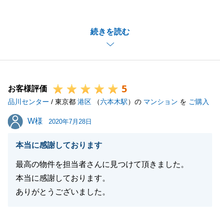
にありがとうございました。
お取引を通して、貴重な情報をはじめ私の方がいろい
続きを読む
ろと教えていただくことばかりでございました。
本当にありがとうございました。
ご要望をいただいている内容についても、しっかりと
お手伝いをさせていただきます。
5
今後ともよろしくお願い申し上げます。
お客様評価
品川センター
/ 東京都
港区
（
六本木駅
）の
マンション
を
ご購入
W様
W様
2020年7月28日
閉じる
本当に感謝しております
最高の物件を担当者さんに見つけて頂きました。
本当に感謝しております。
ありがとうございました。