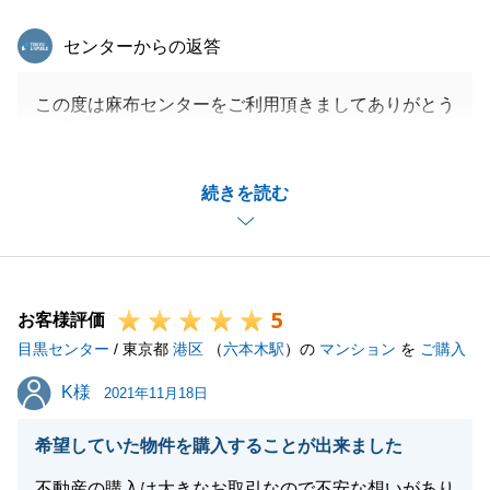
東急リバブル
センターからの返答
この度は麻布センターをご利用頂きましてありがとう
ございました。
Y様が無事にお住み替え出来まして何よりでございま
続きを読む
す。
Y様のご協力のおかげでお引渡しまでスムーズにお引
渡しまで出来ました。
またご相談事がございましたらお気軽にご連絡くださ
5
いませ。
お客様評価
目黒センター
/ 東京都
港区
（
六本木駅
）の
マンション
を
ご購入
K様
K様
2021年11月18日
閉じる
希望していた物件を購入することが出来ました
不動産の購入は大きなお取引なので不安な想いがあり