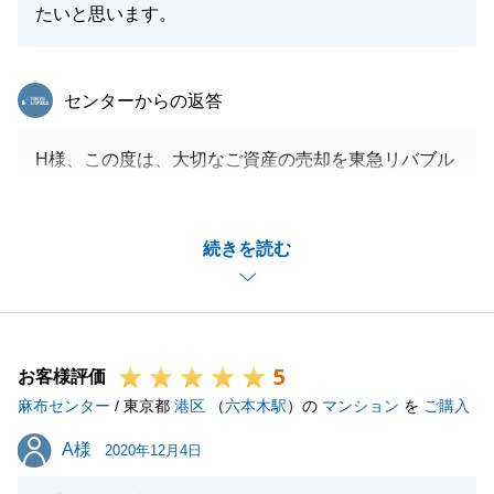
たいと思います。
東急リバブル
センターからの返答
H様、この度は、大切なご資産の売却を東急リバブル
に任せて頂きまして、ありがとうございます。
お褒めの言葉も頂きまして、誠にありがとうございま
続きを読む
す。
H様に協力頂きまして、無事にお引渡しができました
こと、わたくしも大変嬉しく思います。
不動産に関することでまた何かお役に立てることがご
5
ざいましたら、いつでもお気軽にお申し付け頂けたら
お客様評価
麻布センター
と存じます。
/ 東京都
港区
（
六本木駅
）の
マンション
を
ご購入
今後とも、末永いお付き合いをどうぞ宜しくお願い申
A様
A様
2020年12月4日
し上げます。