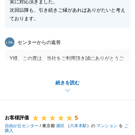
実に対応頂きました。
次回以降も、引き続きご縁があればありがたいと考え
ております。
東急リバブル
センターからの返答
Y様、この度は、当社をご利用頂き誠にありがとうご
ざいます。
イレギュラーな物件でしたが、無事にご成約すること
続きを読む
ができ、非常に嬉しいです。
今後とも、Y様のお役に立てるように精進したいと思
います。
引き続き、よろしくお願い致します。
5
お客様評価
自由が丘センター
/ 東京都
港区
（
六本木駅
）の
マンション
を
ご
購入