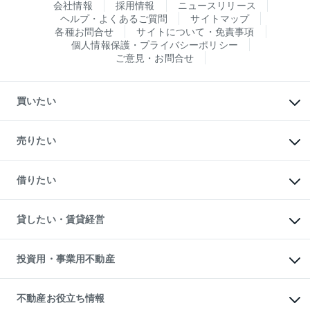
会社情報
採用情報
ニュースリリース
ヘルプ・よくあるご質問
サイトマップ
各種お問合せ
サイトについて・免責事項
個人情報保護・プライバシーポリシー
ご意見・お問合せ
買いたい
マンションの購入
新築・分譲マンションの購入
売りたい
中古マンションの購入
一戸建ての購入
マンションの売却・査定
新築一戸建ての購入
一戸建ての売却・査定
借りたい
中古一戸建ての購入
土地の売却・査定
土地の購入
スピードAI査定
不動産購入の流れ
物件を借りる
不動産売却について
注目キーワード物件特集
オフィス・店舗の賃貸
貸したい・賃貸経営
不動産査定について
購入ガイド
借りるときの流れ
売却サービス
借りるガイド
不動産売却の流れ
無料賃料査定
多言語対応
不動産買換えの流れ
マンション賃料データ
投資用・事業用不動産
売却ガイド
賃貸管理プラン
English
繁体中文
簡体中文
リロケーションについて
投資用不動産
貸すときの流れ
事業用不動産
不動産お役立ち情報
貸すガイド
マンション投資