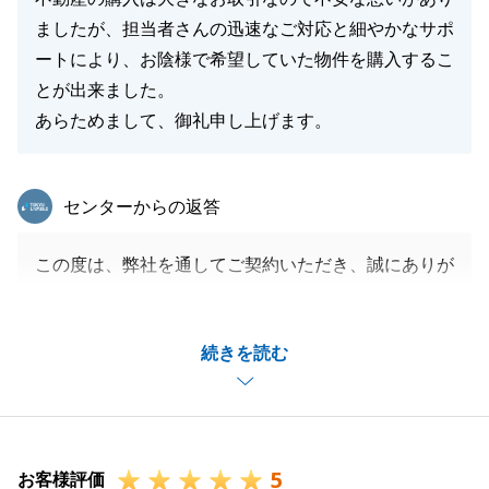
ましたが、担当者さんの迅速なご対応と細やかなサポ
ートにより、お陰様で希望していた物件を購入するこ
とが出来ました。
あらためまして、御礼申し上げます。
東急リバブル
センターからの返答
この度は、弊社を通してご契約いただき、誠にありが
とうございました。
K様にご満足いただき、お取引できましたこと、大変
続きを読む
光栄に思っております。
K様が迅速にご対応くださったことで、よりスムーズ
にお引渡しまで進めることができました。
誠に感謝申し上げます。
5
今後とも物件の近くに寄った際は、ご挨拶させていた
お客様評価