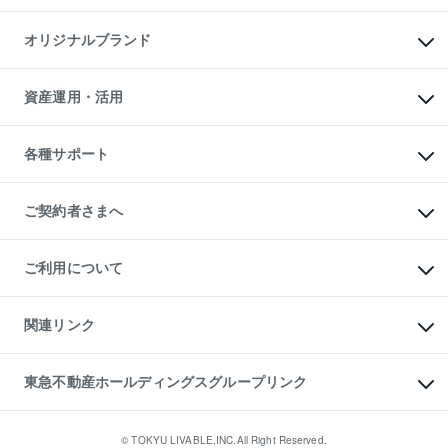
投資用マンション
不動産AIアドバイザー Tellus Talk
マンション一棟
マンションライブラリー
オリジナルブランド
アパート経営
人気マンションランキング
アパート投資用物件
暮らしに役立つ不動産メディア

収益物件
当社売主リノベーションマンション
「Lnote」
ビル購入（ビル一棟）
一棟リノベーションマンション

資産運用・活用
不動産相場・不動産価格情報
投資用不動産の売却査定
L`GENTE（ルジェンテ）
不動産売却FAQ
事業用不動産の売却査定
区分リノベーションマンション

不動産コラム・ニュース
等価交換事業
海外不動産
Lideas（リディアス）
不動産用語集
不動産M&A
各種サポート
投資用一棟レジデンスWELL

不動産なんでもネット相談室
アセットマネジメント・出資
SQUARE（ウェルスクエア）
住まいの税金
不動産小口投資

シニア向けサポート
物件一括検索（購入＆賃貸）
LEGACIA（レガシア）
相続サポート
ご契約者さまへ
リフォームサポート
ご契約者さまサポートメニュー
ご紹介・再契約特典
ご利用について
入居者様専用-各種ご案内（賃貸）
東急こすもす会「こすもすWeb」
本人確認に関するお客様へのお願い
金融商品取引について
関連リンク
東急リバブル ソーシャルメディアポリシー
ご意見・お問い合わせ（金融商品取引専用の相談・お問い合わせ窓口）
すまいValue
保険募集におけるプライバシー・ポリシー
これからご結婚される方に東急百貨店のブライダルクラブ
東急不動産ホールディングスグループリンク
ダイレクトメール（郵送物）・Eメールなどの送付停止について
人材サービスのご用命は 東急リバブルスタッフ株式会社まで
宅地建物取引業者の皆様へ
東北の逸品を贈ります 東北すぐれものセレクション
東急不動産
民泊の開業・運営のご相談は「ReINN株式会社」まで
東急コミュニティー
© TOKYU LIVABLE,INC.All Right Reserved.