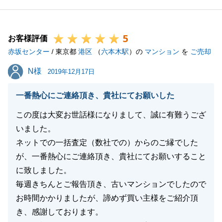
不動産の売買のみならず、お住まいに関わることであ
れば、すぐに対応致します。
5
何なりとお申しつけください。
お客様評価
赤坂センター
この度は誠にありがとうございました。
/ 東京都
港区
（
六本木駅
）の
マンション
を
ご売却
N様
N様
2019年12月17日
閉じる
一番熱心にご連絡頂き、貴社にてお願いした
この度は大変お世話様になりまして、誠に有難うござ
いました。
ネットでの一括査定（数社での）からのご縁でした
が、一番熱心にご連絡頂き、貴社にてお願いすること
に致しました。
毎週きちんとご報告頂き、古いマンションでしたので
お時間かかりましたが、諦めず買い主様をご紹介頂
き、感謝しております。