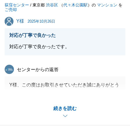
荻窪センター
_引き続き何卒宜しくお願いいたします。
/ 東京都
渋谷区
（
代々木公園駅
）の
マンション
を
ご売却
Y様
Y様
2025年10月26日
閉じる
対応が丁寧で良かった
対応が丁寧で良かったです。
東急リバブル
センターからの返答
Y様、この度はお取引させていただき誠にありがとう
ございました。
この度無事にお取引を完了できたこと、嬉しく思って
続きを読む
おります。
またお困りのことがございましたら、お気軽にご相談
ください。