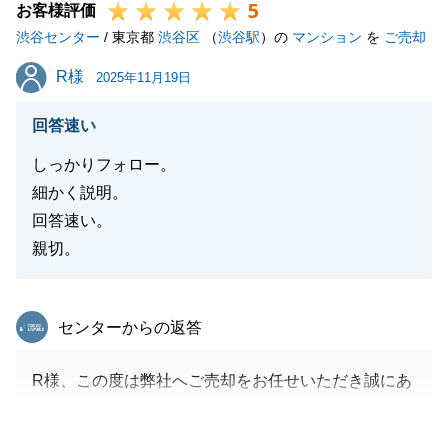
5
お客様評価
渋谷センター
/ 東京都
渋谷区
（
渋谷駅
）の
マンション
を
ご売却
R様
R様
2025年11月19日
回答速い
しっかりフォロー。
細かく説明。
回答速い。
親切。
東急リバブル
センターからの返答
R様、この度は弊社へご売却をお任せいただき誠にあ
りがとうございます。
本件のお取引では、R様がご多忙にも関わらず、適宜