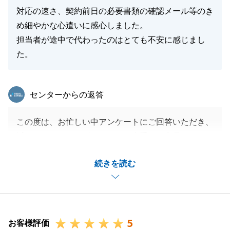
対応の速さ、契約前日の必要書類の確認メール等のき
め細やかな心遣いに感心しました。
担当者が途中で代わったのはとても不安に感じまし
た。
東急リバブル
センターからの返答
この度は、お忙しい中アンケートにご回答いただき、
誠にありがとうございました。貴重なご意見をいただ
き、深く感謝申し上げます。
続きを読む
賃貸募集が早急に決まりましたこと、私も大変安心い
たしました。これもひとえに、N様のおかげでござい
ます。重ねて御礼申し上げます。
今後も、何かご不明な点やご相談事項がございました
5
ら、どうぞお気軽にお申し付けください。引き続き、
お客様評価