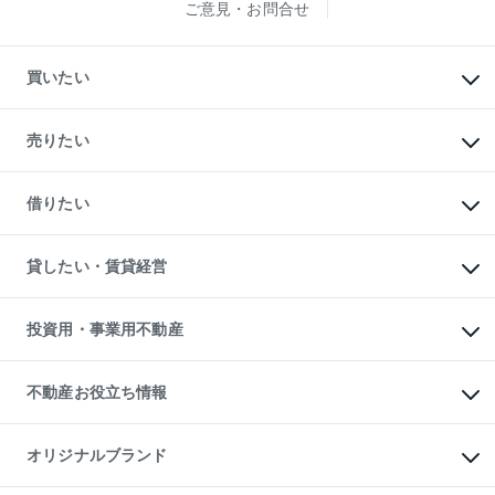
ご意見・お問合せ
買いたい
マンションの購入
新築・分譲マンションの購入
売りたい
中古マンションの購入
一戸建ての購入
マンションの売却・査定
新築一戸建ての購入
一戸建ての売却・査定
借りたい
中古一戸建ての購入
土地の売却・査定
土地の購入
スピードAI査定
不動産購入の流れ
物件を借りる
不動産売却について
注目キーワード物件特集
オフィス・店舗の賃貸
貸したい・賃貸経営
不動産査定について
購入ガイド
借りるときの流れ
売却サービス
借りるガイド
不動産売却の流れ
無料賃料査定
多言語対応
不動産買換えの流れ
マンション賃料データ
投資用・事業用不動産
売却ガイド
賃貸管理プラン
English
繁体中文
簡体中文
リロケーションについて
投資用不動産
貸すときの流れ
事業用不動産
不動産お役立ち情報
貸すガイド
マンション投資
投資用マンション
不動産AIアドバイザー Tellus Talk
マンション一棟
マンションライブラリー
オリジナルブランド
アパート経営
人気マンションランキング
アパート投資用物件
暮らしに役立つ不動産メディア

収益物件
当社売主リノベーションマンション