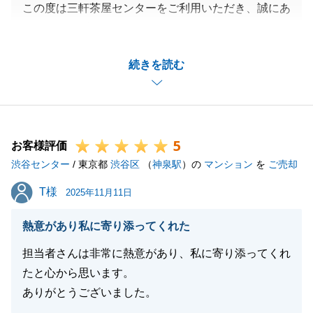
この度は三軒茶屋センターをご利用いただき、誠にあ
りがとうございました。
O様の大切なご資産のご売却を、微力ながらお手伝い
続きを読む
でき、お役に立てたこと大変光栄でございます。
またお褒めのお言葉、大変嬉しく思います。
販売活動中には、いつも素速く対応していただいて大
変感謝しております。
5
O様のご協力があり、無事にご成約に結び付けること
お客様評価
渋谷センター
ができました。
/ 東京都
渋谷区
（
神泉駅
）の
マンション
を
ご売却
お困りのことがございましたら、いつでもお気軽にご
T様
T様
2025年11月11日
連絡くださいませ。
今後ともよろしくお願いいたします。
熱意があり私に寄り添ってくれた
担当者さんは非常に熱意があり、私に寄り添ってくれ
たと心から思います。
閉じる
ありがとうございました。