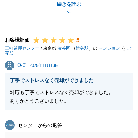
続きを読む
必要事項のご連絡や、販売及びご契約決済に向け、ご
準備いただけたからこそ実現したお取引でございま
す。
今回のみならず今後も不動産についてお困りごとがご
5
ざいましたら、お気軽にご相談ください。
お客様評価
三軒茶屋センター
それでは、今後とも何卒よろしくお願い申し上げま
/ 東京都
渋谷区
（
渋谷駅
）の
マンション
を
ご
売却
す。
O様
O様
2025年11月13日
丁寧でストレスなく売却ができました
閉じる
対応も丁寧でストレスなく売却ができました。
ありがとうございました。
東急リバブル
センターからの返答