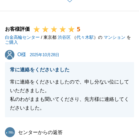
とができました。
また、ご訪問させていただいた際も気さくにお話いた
だけたり、私からのご依頼にも迅速にご対応いただい
5
たりと、大変感謝しております。
お客様評価
白金高輪センター
今後お困りの際にも、お声掛けを頂けることを心より
/ 東京都
渋谷区
（
代々木駅
）の
マンション
を
ご購入
お待ちしております。
O様
O様
引き続きよろしくお願いいたします。
2025年10月28日
今回のマンションについてもお母さまが大切に使われ
常に連絡をくださいました
ていたこそ高値での売却につながったと考えておりま
す。
常に連絡をくださいましたので、申し分ない位にして
お嬢様のお住み替えの方も引き続きお手伝いさせてい
いただきました。
ただきますので、今後とも何卒よろしくお願い申し上
私のわがままも聞いてくださり、先方様に連絡してく
げます。
ださいました。
東急リバブル
センターからの返答
閉じる