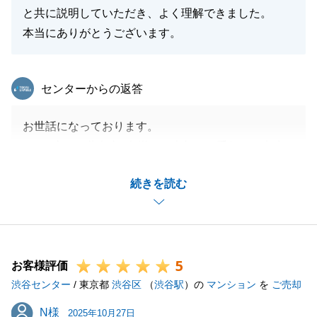
と共に説明していただき、よく理解できました。
本当にありがとうございます。
東急リバブル
センターからの返答
お世話になっております。
_この度は、共有者3名様のご売却のお手伝いが出来
まして、ありがとうございました。
続きを読む
_今後も不動産のご用命がございましたら、お気軽に
ご連絡をください。
5
お客様評価
閉じる
渋谷センター
/ 東京都
渋谷区
（
渋谷駅
）の
マンション
を
ご売却
N様
N様
2025年10月27日