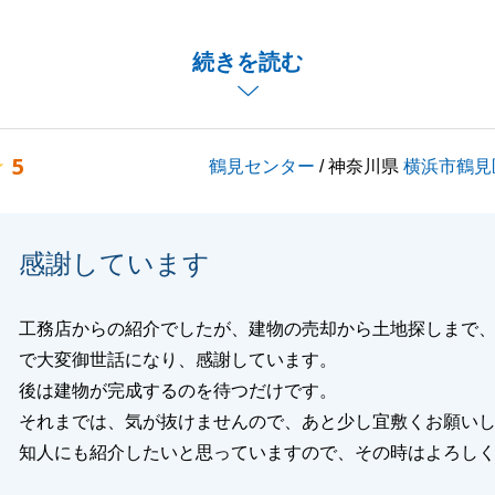
行えましたこと、そのお手伝いが出来た事大変嬉しく思って
続きを読む
様へは分かりやすく迅速な対応を心掛けていきたいと思いま
伝いできることがあればお気軽にお声掛けください。
5
鶴見センター
/ 神奈川県
横浜市鶴見
閉じる
感謝しています
工務店からの紹介でしたが、建物の売却から土地探しまで
で大変御世話になり、感謝しています。
後は建物が完成するのを待つだけです。
それまでは、気が抜けませんので、あと少し宜敷くお願い
知人にも紹介したいと思っていますので、その時はよろし