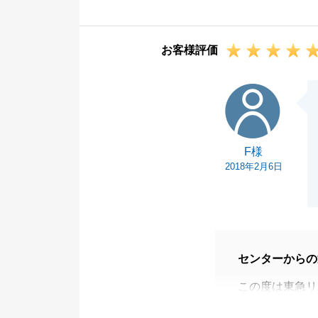
行していること
これからも頂戴
お客様評価
努力いたします
F様
F様
2018年2月6日
センターからの
この度は東急リ
す。F様のお役