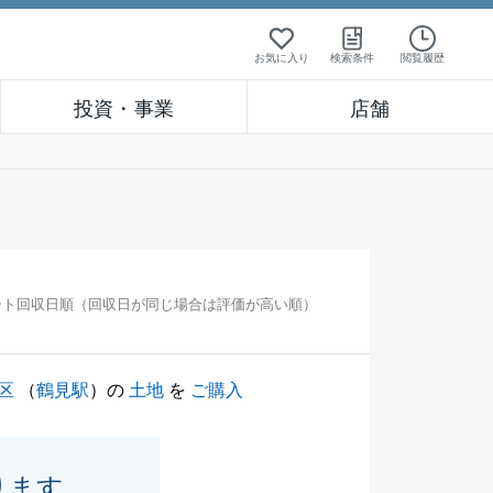
お気に入り
検索条件
閲覧履歴
投資・事業
店舗
ート回収日順（回収日が同じ場合は評価が高い順）
区
（
鶴見駅
）の
土地
を
ご購入
ります