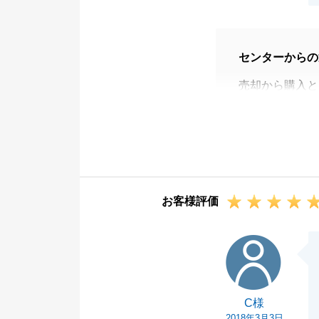
センターからの
売却から購入と
ございました。
税務確認や、ま
じます。
これからもなに
ただきたいと存
お客様評価
引き続き、どう
C様
C様
2018年3月3日