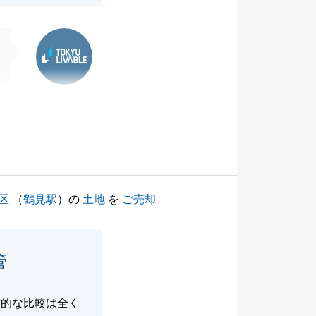
東急リバブル
区
（
鶴見駅
）の
土地
を
ご売却
管
対的な比較は全く