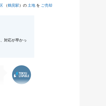
区
（
鶴見駅
）の
土地
を
ご売却
き、対応が早かっ
東急リバブル