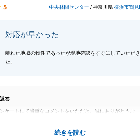
5
中央林間センター
/ 神奈川県
横浜市鶴見
いましたら、お気軽にお申しつけ下さい。
ろしくお願いいたします。
対応が早かった
閉じる
離れた地域の物件であったが現地確認をすぐにしていただ
た。
返答
ンケートにて貴重なコメントをいただき、誠にありがとうご
き査定をするにあたり現地を確認させていただくことは私供
続きを読む
り前のことでございますが、常にスピード対応を心がけて実