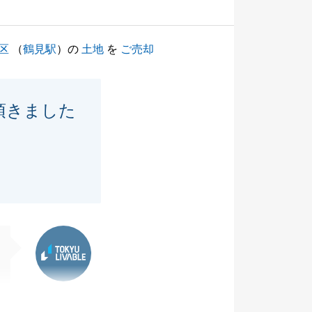
区
（
鶴見駅
）の
土地
を
ご売却
頂きました
東急リバブル