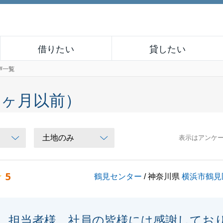
借りたい
貸したい
声一覧
６ヶ月以前）
表示はアンケ
5
鶴見センター
/ 神奈川県
横浜市鶴見
担当者様、社員の皆様には感謝してお