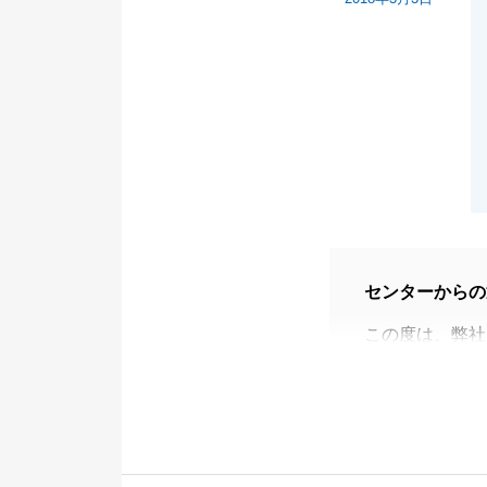
センターからの
この度は、弊社
数年前にお会い
したこと、大変
このＣ様のお気
Ｃ様には、遠方
き、スムーズに