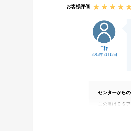
お客様評価
また、何かござ
今後とも何卒よ
T様
T様
2018年2月13日
センターからの
この度はＣＳア
ざいました。
ご相談をいただ
にとっては当た