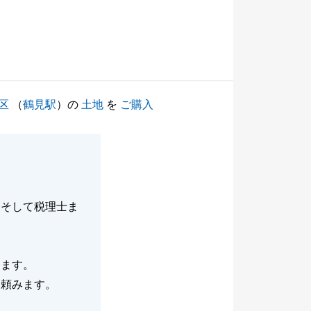
区
（
鶴見駅
）の
土地
を
ご購入
、そして税理士ま
します。
く頼みます。