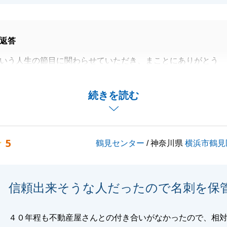
返答
いう人生の節目に関わらせていただき、まことにありがとう
だまだお住み替えにあたり、確認することも多々あるかと存
続きを読む
かお手伝いができる際には、最良のご提案を心がけさせてい
じます。
5
鶴見センター
/ 神奈川県
横浜市鶴見
ぞよろしくお願いします。
信頼出来そうな人だったので名刺を保
閉じる
４０年程も不動産屋さんとの付き合いがなかったので、相