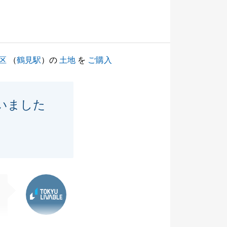
区
（
鶴見駅
）の
土地
を
ご購入
いました
東急リバブル