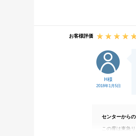
F様のご協力も
また、機会を頂
この度は誠に有
お客様評価
H様
H様
2018年1月5日
センターからの
この度は東急リ