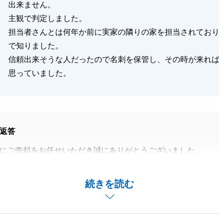
出来ません。
主観で判定しました。
担当者さんとは何年か前に実家の隣りの家を担当されてお
で知りました。
信頼出来そうな人だったので名刺を保管し、その時が来れ
思っていました。
返答
にご売却をお任せいただき誠にありがとうございました。
させていただいた際の名刺をお持ちいただき、ご依頼頂けま
うれしく思います。
続きを読む
持ちに応えるべく、ご売却活動をさせていただきました。
にいらっしゃる共有者様へのご連絡等にもご協力をいただ
手続きも進める事ができました。