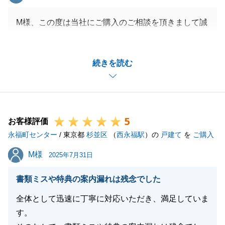
M様、この度は当社にご購入のご相談を頂きまして誠
にありがとうございました。
お子様とも仲良くなることが出来て、大変嬉しく思っ
続きを読む
ております。
無事にご成約できたのもM様ご家族のご協力があった
からでございます。誠にありがとうございました。
説明が不足していたりとご不安に思わせてしまい、申
5
し訳ございませんでした。
お客様評価
永福町センター
これから確定申告などもございますので、随時ご連絡
/ 東京都
杉並区
（
西永福駅
）の
戸建て
を
ご購入
させて頂ければと思います。
M様
M様
2025年7月31日
この度は誠にありがとうございました。
引き続き、よろしくお願いいたします。
書類ミスや特典の案内漏れは残念でした
全体として迅速に丁寧に対応いただき、満足していま
す。
閉じる