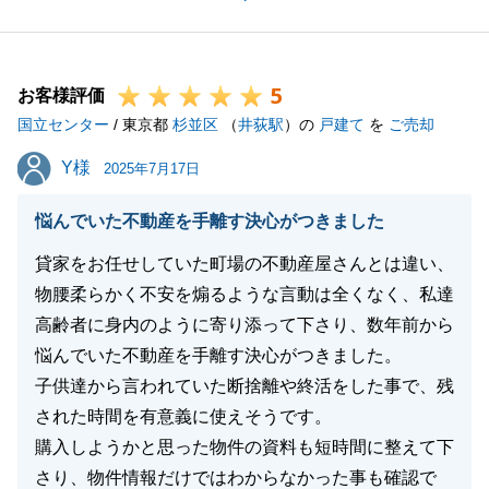
先行購入との事で、「いつ売れるか。」ご不安な思い
もあったかとは存じますが想定より早い成約をする事
ができたのも、他名義人の方を一緒に説得できたから
5
だと存じます。
お客様評価
国立センター
引き続き、末永くよろしくお願いします。
/ 東京都
杉並区
（
井荻駅
）の
戸建て
を
ご売却
Y様
Y様
2025年7月17日
閉じる
悩んでいた不動産を手離す決心がつきました
貸家をお任せしていた町場の不動産屋さんとは違い、
物腰柔らかく不安を煽るような言動は全くなく、私達
高齢者に身内のように寄り添って下さり、数年前から
悩んでいた不動産を手離す決心がつきました。
子供達から言われていた断捨離や終活をした事で、残
された時間を有意義に使えそうです。
購入しようかと思った物件の資料も短時間に整えて下
さり、物件情報だけではわからなかった事も確認で