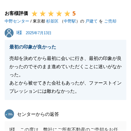
何かお困りのこと等がございましたら、いつでもお気
5
軽にお声掛けください。_
お客様評価
中野センター
今後とも東急リバブルをご愛顧の程、よろしくお願い
/ 東京都
杉並区
（
中野駅
）の
戸建て
を
ご売却
いたします。
I様
I様
2025年7月13日
最初の印象が良かった
閉じる
売却を決めてから最初に会いに行き、最初の印象が良
かったのでそのまま進めていただくことに迷いがなか
った。
あとから被せてきた会社もあったが、ファーストイン
プレッションには敵わなかった。
東急リバブル
センターからの返答
I様、この度は、弊社にご所有不動産のご売却をお任