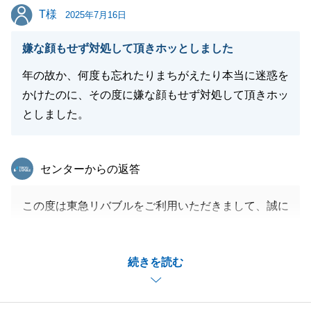
T様
T様
2025年7月16日
閉じる
嫌な顔もせず対処して頂きホッとしました
年の故か、何度も忘れたりまちがえたり本当に迷惑を
かけたのに、その度に嫌な顔もせず対処して頂きホッ
としました。
東急リバブル
センターからの返答
この度は東急リバブルをご利用いただきまして、誠に
ありがとうございます。
T様のお役に立てたこと、とてもうれしく思います。
続きを読む
無事にお引渡しが出来て本当によかったです。
今後もお客様の寄り添って、丁寧かつ誠意ある対応を
心掛け営業活動を進めていきたいと思います。