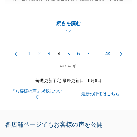
せいただきまして、誠にありがとうございました。
少し時間がかかってしまいましたが、無事に取引が完
続きを読む
了し、私自身もホッとしております。
これも我々のご提案に対し、柔軟なご判断をいただけ
た為だと思っております。本当にありがとうございま
した。
1
2
3
4
5
6
7
48
前へ
次へ
…
取引自体はこちらで完了となりますので、やり取りは
40 / 479件
少なくなるかと思いますが、何か不動産でお困りの事
がございましたら、いつでもお気軽にお申し付けくだ
毎週更新予定 最終更新日：8月6日
さい。
『お客様の声』掲載につい
改めまして、この度は本当にありがとうございまし
最新の評価はこちら
て
た。
今後とも、何卒よろしくお願いいたします。
各店舗ページでもお客様の声を公開
閉じる