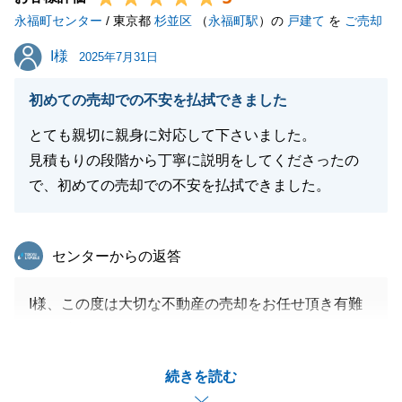
永福町センター
す。
/ 東京都
杉並区
（
永福町駅
）の
戸建て
を
ご売却
また、御縁がございましたら、その際は是非よろしく
I様
I様
2025年7月31日
お願い申し上げます。
今後とも、東急リバブルをご愛顧のほど、宜しくお願
初めての売却での不安を払拭できました
いいたします。
とても親切に親身に対応して下さいました。
見積もりの段階から丁寧に説明をしてくださったの
で、初めての売却での不安を払拭できました。
閉じる
東急リバブル
センターからの返答
I様、この度は大切な不動産の売却をお任せ頂き有難
うございました。
新居での生活も充実していらっしゃるとの事、何より
続きを読む
でございます。