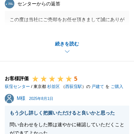
東急リバブル
センターからの返答
この度は当社にご売却をお任せ頂きまして誠にありが
とうございました。
私が事前に室内をご内覧したことがあったという偶然
続きを読む
から、無事にご成約まで至ることが出来て本当に良か
ったです。
ご決済まで無事に迎える事が出来たのも、K様ご家族
のご協力があったからでございます。
5
誠にありがとうございました。引き続き、よろしくお
お客様評価
荻窪センター
願いいたします。
/ 東京都
杉並区
（
西荻窪駅
）の
戸建て
を
ご購入
M様
M様
2025年8月1日
閉じる
もう少し詳しく把握いただけると良いかと思った
問い合わせをした際は速やかに確認していただくこと
ができてよかった。