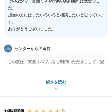
そのなかで、書類ミスや特典の案内漏れは残念でし
た。
担当の方にはまたいろいろと相談したいと思っていま
す。
ありがとうございました。
東急リバブル
センターからの返答
この度は、東急リバブルをご利用いただきまして、誠
にありがとうございました。
書類・特典の案内不備につきましては、大変申し訳ご
続きを読む
ざいませんでした。
M様には、オンラインのお打合せなどもさせて頂きま
したが、お忙しいところ、ご家族皆様の日程も調整い
ただき、遠方より何度もお越しいただきました。
5
様々な場面でご協力いただき、心より御礼申し上げま
お客様評価