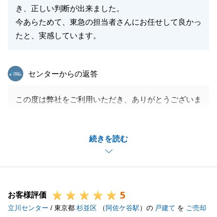
き、正しい判断が出来ました。
今あらためて、東急の担当者さんにお任せして良かっ
たと、実感しています。
東急リバブル
センターからの返答
この度は弊社をご利用いただき、ありがとうございま
す。
ご子息様からのご紹介がきっかけでお手伝いさせてい
続きを読む
ただきました。
ご所有不動産のご売却について、長い期間お悩みにな
られていたとのことでしたが、ご納得できるお取引に
することができ嬉しく思っております。
5
今後もお気軽にご相談くださいませ。
お客様評価
立川センター
/ 東京都
杉並区
（
阿佐ケ谷駅
）の
戸建て
を
ご売却