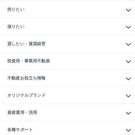
マンションの購入
新築・分譲マンションの購入
売りたい
中古マンションの購入
一戸建ての購入
マンションの売却・査定
新築一戸建ての購入
一戸建ての売却・査定
借りたい
中古一戸建ての購入
土地の売却・査定
土地の購入
スピードAI査定
不動産購入の流れ
物件を借りる
不動産売却について
注目キーワード物件特集
オフィス・店舗の賃貸
貸したい・賃貸経営
不動産査定について
購入ガイド
借りるときの流れ
売却サービス
借りるガイド
不動産売却の流れ
無料賃料査定
多言語対応
不動産買換えの流れ
マンション賃料データ
投資用・事業用不動産
売却ガイド
賃貸管理プラン
English
繁体中文
簡体中文
リロケーションについて
投資用不動産
貸すときの流れ
事業用不動産
不動産お役立ち情報
貸すガイド
マンション投資
投資用マンション
不動産AIアドバイザー Tellus Talk
マンション一棟
マンションライブラリー
オリジナルブランド
アパート経営
人気マンションランキング
アパート投資用物件
暮らしに役立つ不動産メディア

収益物件
当社売主リノベーションマンション
「Lnote」
ビル購入（ビル一棟）
一棟リノベーションマンション

資産運用・活用
不動産相場・不動産価格情報
投資用不動産の売却査定
L`GENTE（ルジェンテ）
不動産売却FAQ
事業用不動産の売却査定
区分リノベーションマンション

不動産コラム・ニュース
等価交換事業
海外不動産
Lideas（リディアス）
不動産用語集
不動産M&A
各種サポート
投資用一棟レジデンスWELL

不動産なんでもネット相談室
アセットマネジメント・出資
SQUARE（ウェルスクエア）