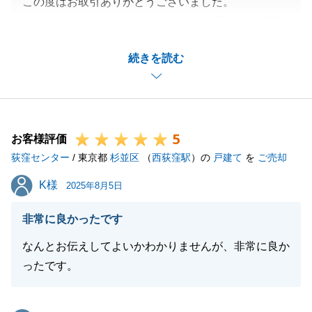
この度はお取引ありがとうございました。
ご契約から決済まで地主様との交渉が長引きお時間が
かかりましたが、T様のご協力もあり無事成約できま
続きを読む
したこと、感謝申し上げます。
知人の方でお困りの方がいらっしゃいましたら、お声
がけ頂けますと幸いです。
今後ともよろしくお願い申し上げます。
5
お客様評価
荻窪センター
/ 東京都
杉並区
（
西荻窪駅
）の
戸建て
を
ご売却
閉じる
K様
K様
2025年8月5日
非常に良かったです
なんとお伝えしてよいかわかりませんが、非常に良か
ったです。