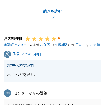
K様にはご相続資産の相談を承りましたが、共有者の
続きを読む
皆様も含めてのご協力を頂き、おかげさまでスムーズ
なお取引をさせて頂くことができました。
誠にありがとうございました。
今後とも、資産組み替えやお住み替えなどの機会がご
5
ざいましたら、是非お声がけくださいませ。
お客様評価
永福町センター
また一生懸命お手伝いをさせて頂きます。
/ 東京都
杉並区
（
永福町駅
）の
戸建て
を
ご売却
今後とも、宜しくお願い申し上げます。
T様
T様
2025年8月8日
地主への交渉力
閉じる
地主への交渉力。
東急リバブル
センターからの返答