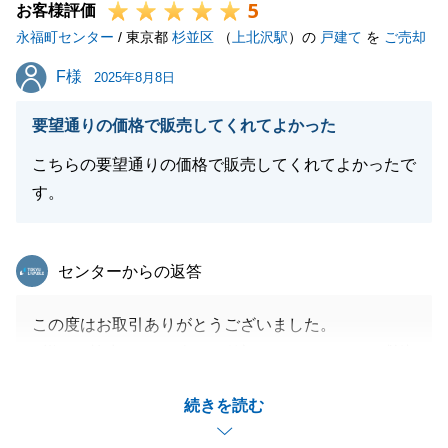
5
お客様評価
永福町センター
/ 東京都
杉並区
（
上北沢駅
）の
戸建て
を
ご売却
F様
F様
2025年8月8日
要望通りの価格で販売してくれてよかった
こちらの要望通りの価格で販売してくれてよかったで
す。
東急リバブル
センターからの返答
この度はお取引ありがとうございました。
F様のご協力のおかげでお引渡しできましたこと感謝
申し上げます。
続きを読む
また、ご縁がございましたら、その節はよろしくお願
い申し上げます。