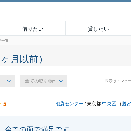
借りたい
貸したい
声一覧
６ヶ月以前）
表示はアンケ
5
池袋センター
/ 東京都
中央区
（
勝
全ての面で満足です