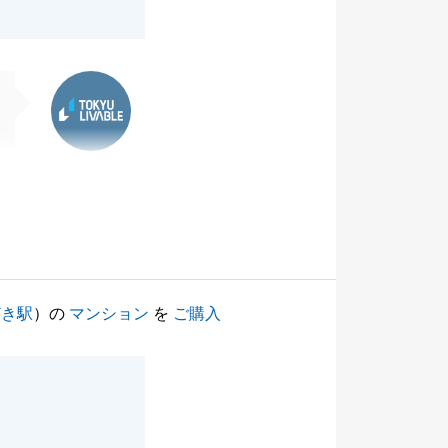
東急リバブル
どき駅
）の
マンション
を
ご購入