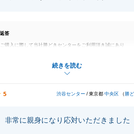
返答
はご購入に際して当社勝どきセンターをご利用頂き誠にあり
した。
渡しまで諸々とK様にはご協力頂き感謝しております。
続きを読む
たので、お困りのことがございましたら遠慮なくご相談頂け
。
、宜しくお願い申し上げます。"
5
渋谷センター
/ 東京都
中央区
（
勝
閉じる
非常に親身になり応対いただきました