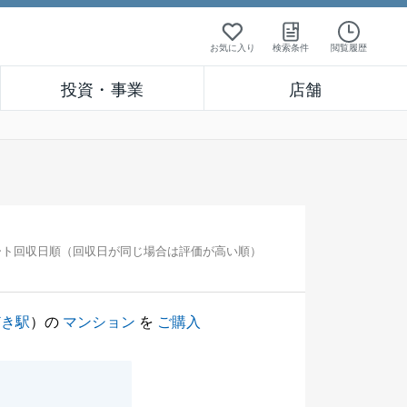
お気に入り
検索条件
閲覧履歴
投資・事業
店舗
ート回収日順（回収日が同じ場合は評価が高い順）
どき駅
）の
マンション
を
ご購入