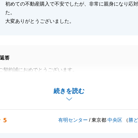
初めての不動産購入で不安でしたが、非常に親身になり応
た。
大変ありがとうございました。
返答
ご契約誠におめでとうございます。
ラーな内容でございましたが最後までお付き合いいただき、
うございました。
続きを読む
一助になれたこと大変嬉しく思っております。
いお付き合いどうぞ宜しくお願い申し上げます。
5
有明センター
/ 東京都
中央区
（
勝
閉じる