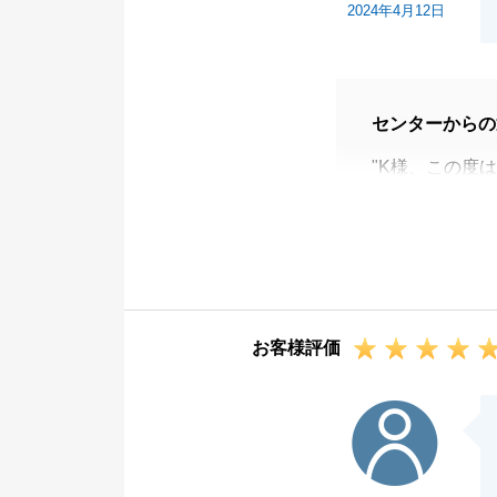
2024年4月12日
センターからの
"K様、この度
がとうございま
ご契約からお引
折角の御縁でし
ますと幸いです
今後とも、何卒
お客様評価
U様