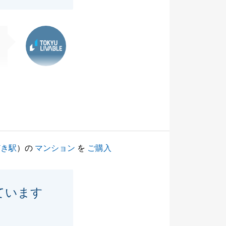
東急リバブル
どき駅
）の
マンション
を
ご購入
ています