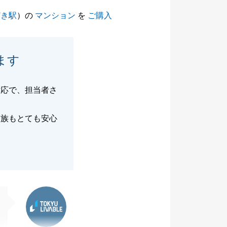
どき駅
）の
マンション
を
ご購入
ます
対応で、担当者さ
家族もとても安心
東急リバブル