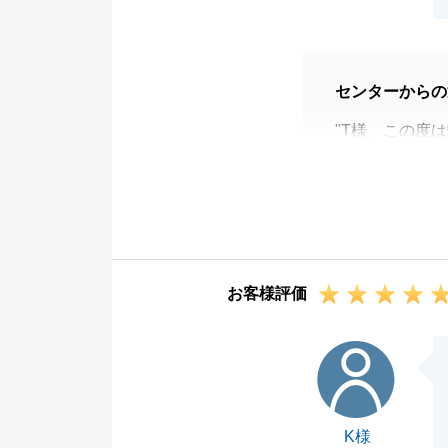
センターからの
"T様、この度
お申込みを頂戴
無事にお引渡し
今後も、末永い
何卒よろしくお
お客様評価
K様
K様