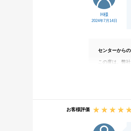
H様
2024年7月14日
センターからの
この度は、弊社
Ｈ様のお役に立
H様のおかけで
お困りのことな
今後とも弊社を
お客様評価
N様