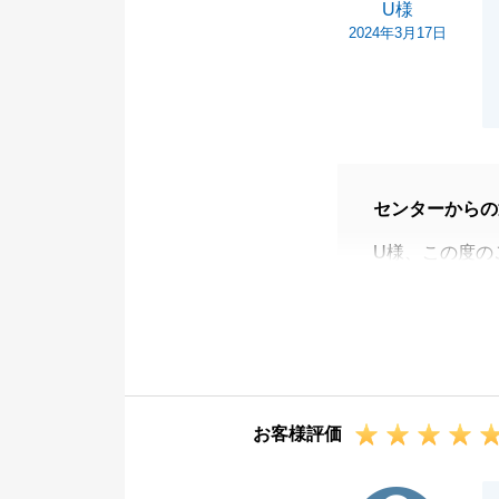
U様
2024年3月17日
センターからの
U様、この度の
かなりイレギュ
本当にありがと
U様の新生活の
これからも末永
お客様評価
S様