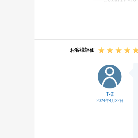
H様にご満足い
にも大変喜んで
また私共でお役
い。
今後ともよろし
お客様評価
T様
T様
2024年4月22日