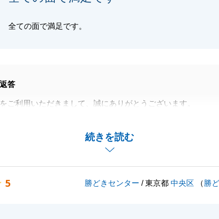
全ての面で満足です。
返答
をご利用いただきまして、誠にありがとうございます。
てたことを大変嬉しく思います。
スムーズに決済をする事ができました。
続きを読む
どがございましたらお気軽にお声かけください。
ご愛顧の程、何卒よろしくお願いいたします
5
勝どきセンター
/ 東京都
中央区
（
勝
閉じる