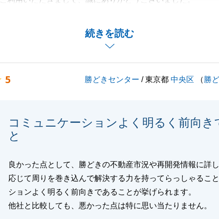
ただけるお住替えのお手伝いすることができ、ご家族の皆様
いただけた時は、営業冥利に尽きる瞬間でした。
続きを読む
に立てることがございましたら、お気軽にお申し付けくださ
くお願い申し上げます。
5
勝どきセンター
/ 東京都
中央区
（
勝
閉じる
コミュニケーションよく明るく前向き
と
良かった点として、勝どきの不動産市況や再開発情報に詳
応じて周りを巻き込んで解決する力を持ってらっしゃるこ
ションよく明るく前向きであることが挙げられます。
他社と比較しても、悪かった点は特に思い当たりません。