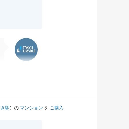
東急リバブル
どき駅
）の
マンション
を
ご購入