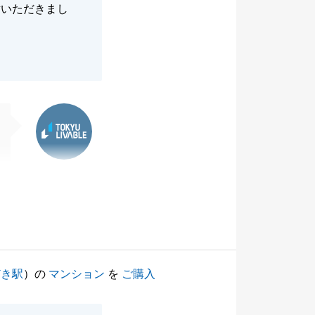
対いただきまし
東急リバブル
どき駅
）の
マンション
を
ご購入