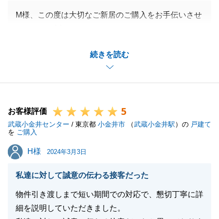
M様、この度は大切なご新居のご購入をお手伝いさせ
ていただき誠にありがとうございました。
上記のようなお言葉を頂戴し大変恐縮ですが、誠に嬉
続きを読む
しく思います。
M様から頂いたお言葉を真摯に受け止め、より満足度
の高い接客を心がけてまります。
5
お客様評価
武蔵小金井センター
/ 東京都
小金井市
（
武蔵小金井駅
）の
戸建て
閉じる
を
ご購入
H様
H様
2024年3月3日
私達に対して誠意の伝わる接客だった
物件引き渡しまで短い期間での対応で、懇切丁寧に詳
細を説明していただきました。