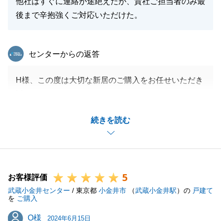
他社はすぐに連絡が途絶えたが、貴社ご担当者のみ最
後まで辛抱強くご対応いただけた。
東急リバブル
センターからの返答
H様、この度は大切な新居のご購入をお任せいただき
誠にありがとうございました。
気がつけば1年以上のお付き合いとなりました。
続きを読む
最後までお手伝いができたこと、心よりうれしく思っ
ております。
今後とも、不動産に関するご相談やお困りごとはいつ
でもご連絡くださいませ。どうぞよろしくお願い申し
5
上げます。
お客様評価
武蔵小金井センター
/ 東京都
小金井市
（
武蔵小金井駅
）の
戸建て
を
ご購入
O様
O様
2024年6月15日
閉じる