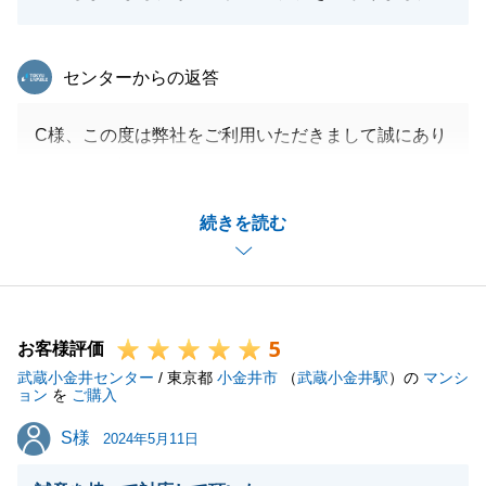
東急リバブル
センターからの返答
C様、この度は弊社をご利用いただきまして誠にあり
がとうございました。
初回のお打ち合わせからご決済まで約1年半とお子様
続きを読む
の成長を見ながら不動産のご提案ができ、私自身非常
に勉強になるお取引でした。
立地・間取りともにご満足いただける不動産に巡り合
えたこともC様ご家族様が本音で条件を教えて頂けた
5
からこそだと思っております。
お客様評価
武蔵小金井センター
今後も何かお困りの事がございましたらいつでもご連
/ 東京都
小金井市
（
武蔵小金井駅
）の
マンシ
ョン
を
ご購入
絡くださいませ。
S様
S様
重ねてになりますが、この度は弊社をご利用いただき
2024年5月11日
まして誠にありがとうございました。