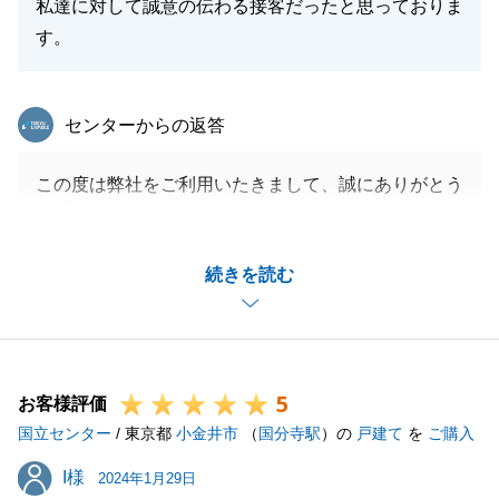
私達に対して誠意の伝わる接客だったと思っておりま
す。
東急リバブル
センターからの返答
この度は弊社をご利用いたきまして、誠にありがとう
ございます。
タイトなスケジュールの中、皆様のご協力をいただけ
続きを読む
たことで、売主様、買主様互いに良い結果になったと
考えております。
今後とも嬉しいコメントをいただけるよう尽力いたし
ます。
5
お客様評価
国立センター
/ 東京都
小金井市
（
国分寺駅
）の
戸建て
を
ご購入
閉じる
I様
I様
2024年1月29日