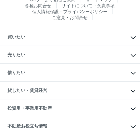
各種お問合せ
サイトについて・免責事項
個人情報保護・プライバシーポリシー
ご意見・お問合せ
買いたい
マンションの購入
新築・分譲マンションの購入
売りたい
中古マンションの購入
一戸建ての購入
マンションの売却・査定
新築一戸建ての購入
一戸建ての売却・査定
借りたい
中古一戸建ての購入
土地の売却・査定
土地の購入
スピードAI査定
不動産購入の流れ
物件を借りる
不動産売却について
注目キーワード物件特集
オフィス・店舗の賃貸
貸したい・賃貸経営
不動産査定について
購入ガイド
借りるときの流れ
売却サービス
借りるガイド
不動産売却の流れ
無料賃料査定
多言語対応
不動産買換えの流れ
マンション賃料データ
投資用・事業用不動産
売却ガイド
賃貸管理プラン
English
繁体中文
簡体中文
リロケーションについて
投資用不動産
貸すときの流れ
事業用不動産
不動産お役立ち情報
貸すガイド
マンション投資
投資用マンション
不動産AIアドバイザー Tellus Talk
マンション一棟