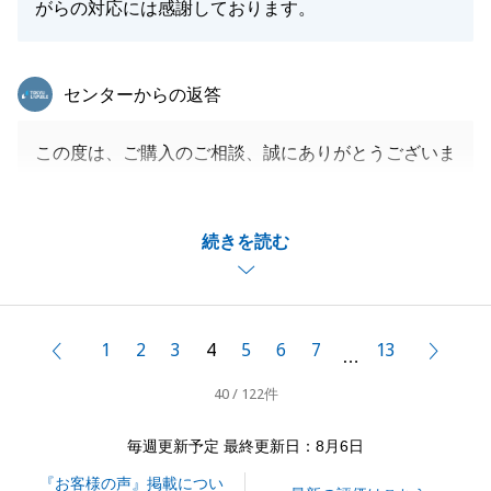
がらの対応には感謝しております。
東急リバブル
センターからの返答
この度は、ご購入のご相談、誠にありがとうございま
した。
ご期待に応えられるように、お客様のお気持ちに寄り
続きを読む
添えるよう全力で対応させていただきました。
これかも、何かありましたらいつでもご相談くださ
い。
誠実にご対応させていただきます。
1
2
3
4
5
6
7
13
前へ
次へ
…
40 / 122件
閉じる
毎週更新予定 最終更新日：8月6日
『お客様の声』掲載につい