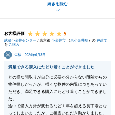
続きを読む
O様にご満足いただけたこと心より嬉しく存じます。
いただいたお言葉を胸に、今後とも頑張ってまいりま
す。
お困りごとやご相談、小さなことでもいつでもご連絡
5
くださいませ。
お客様評価
武蔵小金井センター
末永くよろしくお願いいたします。
/ 東京都
小金井市
（
東小金井駅
）の
戸建て
を
ご購入
C様
C様
2024年6月3日
閉じる
満足できる購入にたどり着くことができました
どの様な間取りが自分に必要か分からない段階からの
物件探しだったが、様々な物件の内覧につきあってい
ただき、満足できる購入にたどり着くことができまし
た。
途中で購入方針が変わるなど１年を超える長丁場とな
ってしまいましたが、ご担当いただき助かりました。