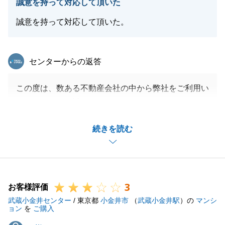
誠意を持って対応して頂いた
誠意を持って対応して頂いた。
閉じる
東急リバブル
センターからの返答
この度は、数ある不動産会社の中から弊社をご利用い
ただきまして、誠にありがとうございます。
お買い換えということもあり、ご売却できるかご不安
続きを読む
もあったかと思います。
無事にご成約することができ、嬉しく思っておりま
す。
引き続き、不動産のことでご質問ございましたら、お
3
気軽にご連絡ください。
お客様評価
武蔵小金井センター
/ 東京都
小金井市
（
武蔵小金井駅
）の
マンシ
ョン
を
ご購入
M様