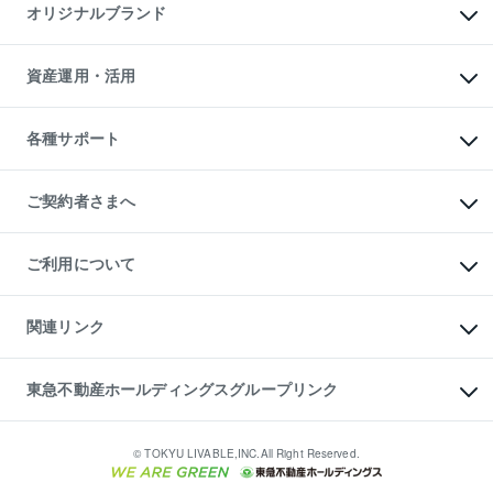
マンションライブラリー
オリジナルブランド
アパート経営
人気マンションランキング
アパート投資用物件
暮らしに役立つ不動産メディア

収益物件
当社売主リノベーションマンション
「Lnote」
ビル購入（ビル一棟）
一棟リノベーションマンション

資産運用・活用
不動産相場・不動産価格情報
投資用不動産の売却査定
L`GENTE（ルジェンテ）
不動産売却FAQ
事業用不動産の売却査定
区分リノベーションマンション

不動産コラム・ニュース
等価交換事業
海外不動産
Lideas（リディアス）
不動産用語集
不動産M&A
各種サポート
投資用一棟レジデンスWELL

不動産なんでもネット相談室
アセットマネジメント・出資
SQUARE（ウェルスクエア）
住まいの税金
不動産小口投資

シニア向けサポート
物件一括検索（購入＆賃貸）
LEGACIA（レガシア）
相続サポート
ご契約者さまへ
リフォームサポート
ご契約者さまサポートメニュー
ご紹介・再契約特典
ご利用について
入居者様専用-各種ご案内（賃貸）
東急こすもす会「こすもすWeb」
本人確認に関するお客様へのお願い
金融商品取引について
関連リンク
東急リバブル ソーシャルメディアポリシー
ご意見・お問い合わせ（金融商品取引専用の相談・お問い合わせ窓口）
すまいValue
保険募集におけるプライバシー・ポリシー
これからご結婚される方に東急百貨店のブライダルクラブ
東急不動産ホールディングスグループリンク
ダイレクトメール（郵送物）・Eメールなどの送付停止について
人材サービスのご用命は 東急リバブルスタッフ株式会社まで
宅地建物取引業者の皆様へ
東北の逸品を贈ります 東北すぐれものセレクション
東急不動産
民泊の開業・運営のご相談は「ReINN株式会社」まで
東急コミュニティー
© TOKYU LIVABLE,INC.All Right Reserved.
東急リバブル
東急住宅リース