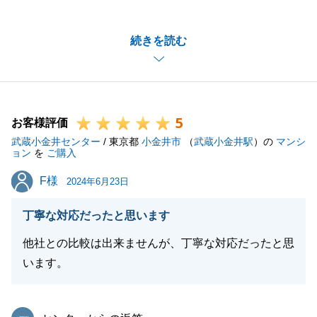
ご信頼いただき様々ご相談をいただけたこと、大切な
不動産の購入をお任せいただけたこと、心より嬉しく
続きを読む
存じます。
今後もI様ご家族が、あのお家で幸せに暮らしていか
れることを心より願っております。
不動産のご相談やお悩みがございましたらまたいつで
5
もご連絡くださいませ。
お客様評価
武蔵小金井センター
本当にありがとうございました。
/ 東京都
小金井市
（
武蔵小金井駅
）の
マンシ
ョン
を
ご購入
今後ともどうぞよろしくお願いいたします。
F様
F様
2024年6月23日
丁寧な対応だったと思います
閉じる
他社との比較は出来ませんが、丁寧な対応だったと思
います。
東急リバブル