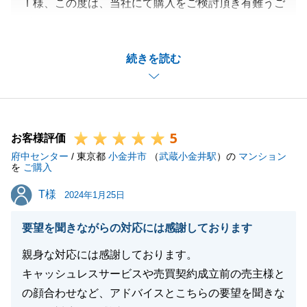
Ｉ様、この度は、当社にて購入をご検討頂き有難うご
ざいました。
ご購入いただいた物件の窓から見えた景色をＩ様と拝
続きを読む
見させて頂きながら、色々なお話ができたこと、今で
も鮮明に思い出します。
嬉しいお言葉の反面、ご指導いただいた点は改善に向
けて勉強させて頂きます。
5
新しい環境で、よりＩ様がご活躍されること、心より
お客様評価
府中センター
祈っております。
/ 東京都
小金井市
（
武蔵小金井駅
）の
マンション
を
ご購入
T様
T様
2024年1月25日
閉じる
要望を聞きながらの対応には感謝しております
親身な対応には感謝しております。
キャッシュレスサービスや売買契約成立前の売主様と
の顔合わせなど、アドバイスとこちらの要望を聞きな