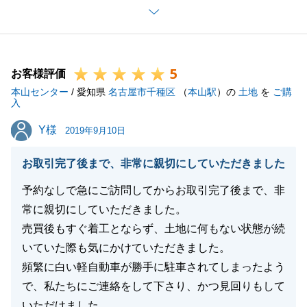
とても良い取引ができたとのお言葉、大変うれしく思
います。
高額な買い物になりますので、お客様は不安に思われ
5
るのが当然かと思います。そのことを念頭に、少しで
お客様評価
本山センター
もその不安を払しょくできる対応を今後も心がけてい
/ 愛知県
名古屋市千種区
（
本山駅
）の
土地
を
ご購
入
きたいと思います。
Y様
Y様
素敵なリフォームに仕上がっているかと思いますの
2019年9月10日
で、ご家族みなさんで楽しんでお住まい下さい。
お取引完了後まで、非常に親切にしていただきました
今後もお困りのことがございましたらお声掛け頂けれ
ばと思いますので、よろしくお願いいたします。
予約なしで急にご訪問してからお取引完了後まで、非
常に親切にしていただきました。
売買後もすぐ着工とならず、土地に何もない状態が続
いていた際も気にかけていただきました。
閉じる
頻繁に白い軽自動車が勝手に駐車されてしまったよう
で、私たちにご連絡をして下さり、かつ見回りもして
いただけました。