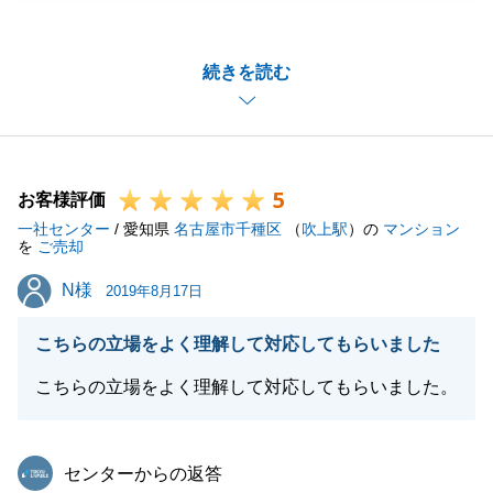
した。
良いご縁になってよかったです。
続きを読む
今後も、不動産に関することで何かご相談等ございま
したら、ご連絡下さいますようお願いします。
5
お客様評価
閉じる
一社センター
/ 愛知県
名古屋市千種区
（
吹上駅
）の
マンション
を
ご売却
N様
N様
2019年8月17日
こちらの立場をよく理解して対応してもらいました
こちらの立場をよく理解して対応してもらいました。
東急リバブル
センターからの返答