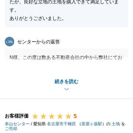
たが、良好な立地の土地を購入できて満足していま
す。
ありがとうございました。
東急リバブル
センターからの返答
N様、この度は数ある不動産会社の中から弊社にてお
取引いただきまして誠にありがとうございました。
弊社は、現地ご見学の際により詳細な資料（土地の過
続きを読む
去の地歴や周辺環境、活断層等）をお渡しし、お客様
がよりご判断しやすくなるよう努めております。
また、なにか不動産に関してお困りごとがございまし
たらお気軽にご相談ください。
5
お客様評価
本山センター
/ 愛知県
名古屋市千種区
（
茶屋ヶ坂駅
）の
土地
を
ご売却