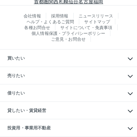
首都圏
関西
札幌
仙台
名古屋
福岡
会社情報
採用情報
ニュースリリース
ヘルプ・よくあるご質問
サイトマップ
各種お問合せ
サイトについて・免責事項
個人情報保護・プライバシーポリシー
ご意見・お問合せ
買いたい
マンションの購入
新築・分譲マンションの購入
売りたい
中古マンションの購入
一戸建ての購入
マンションの売却・査定
新築一戸建ての購入
一戸建ての売却・査定
借りたい
中古一戸建ての購入
土地の売却・査定
土地の購入
スピードAI査定
不動産購入の流れ
物件を借りる
不動産売却について
注目キーワード物件特集
オフィス・店舗の賃貸
貸したい・賃貸経営
不動産査定について
購入ガイド
借りるときの流れ
売却サービス
借りるガイド
不動産売却の流れ
無料賃料査定
多言語対応
不動産買換えの流れ
マンション賃料データ
投資用・事業用不動産
売却ガイド
賃貸管理プラン
English
繁体中文
簡体中文
リロケーションについて