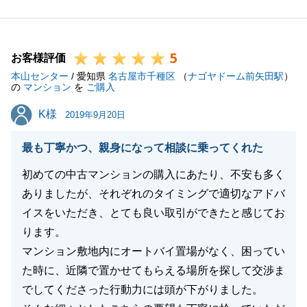
税金の申告の件、説明不足で申し訳ございません。
ご不明点につきまして改めてご説明させて下さい。
5
今後ともよろしくお願い致します。
お客様評価
本山センター
/ 愛知県
名古屋市千種区
（
ナゴヤドーム前矢田駅
）
の
マンション
を
ご購入
K様
K様
2019年9月20日
閉じる
最も丁寧かつ、親身になって相談に乗ってくれた
初めての中古マンションの購入にあたり、不安も多く
ありましたが、それぞれのタイミングで適切なアドバ
イスをいただき、とても良い取引ができたと感じてお
ります。
マンション敷地内にオートバイ置場がなく、困ってい
た時に、近隣で置かせてもらえる場所を探して交渉ま
でしてくださった行動力には頭が下がりました。