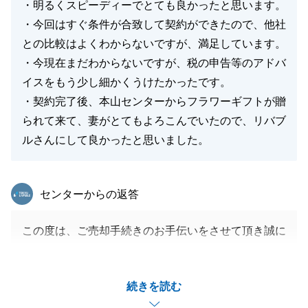
今後ともどうぞ宜しくお願い致します。
・明るくスピーディーでとても良かったと思います。
・今回はすぐ条件が合致して契約ができたので、他社
との比較はよくわからないですが、満足しています。
・今現在まだわからないですが、税の申告等のアドバ
閉じる
イスをもう少し細かくうけたかったです。
・契約完了後、本山センターからフラワーギフトが贈
られて来て、妻がとてもよろこんでいたので、リバブ
ルさんにして良かったと思いました。
東急リバブル
センターからの返答
この度は、ご売却手続きのお手伝いをさせて頂き誠に
ありがとうございました。
測量作業等で、想定外のことが起こり、時間がかかっ
続きを読む
てしまいましたが、Ｋ様のご協力もあり、無事決済を
迎えることができて良かったです。