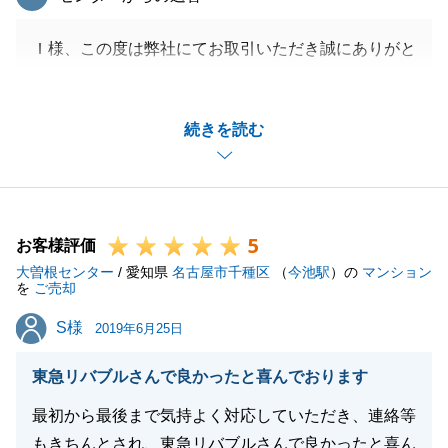
Ｉ様、この度は弊社にてお取引いただき誠にありがと
うございました。
弊社としては、売主様ご所有不動産の利点を最大限に
続きを読む
評価いただけるお客様を探すことを念頭に販売活動を
しております。
今回、多少期間は頂戴しましたが、Ｉ様のご所有不動
産を一番評価いただけるお客様を探せたことで、価格
5
面についてもＩ様がご満足いただける結果になったと
お客様評価
大曽根センター
思われます。
/ 愛知県
名古屋市千種区
（
今池駅
）の
マンション
を
ご売却
また不動産に関するお困りごとがございましたらお気
S様
S様
軽にご相談ください。
2019年6月25日
この度は誠にありがとうございました。
東急リバブルさんで良かったと喜んでおります
最初から最後まで気持よく対応していただき、連絡等
もきちんとされ、東急リバブルさんで良かったと喜ん
閉じる