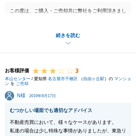
この度は、ご購入・ご売却共に弊社をご利用頂きまし
て、誠にありがとうございました。
Ｎ様のご協力をいただいたからこそ、無事にお取引が
続きを読む
完了致しました。
何度もご自宅にお邪魔させていただきまして、本当に
ありがとうございました。
また何かご相談等お力になれることがございましたら
3
是非ご連絡を頂戴できればと思っております。
お客様評価
本山センター
私共々、今後とも弊社を末永くご愛顧賜りますよう、
/ 愛知県
名古屋市千種区
（
自由ヶ丘駅
）の
マンショ
ン
を
ご売却
お願い申し上げます。
N様
N様
2019年8月17日
むつかしい場面でも適切なアドバイス
閉じる
不動産売買において、様々なケースがあります。
私達の場合は少し特殊な事情がありましたが、東急リ