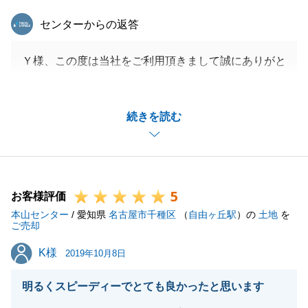
東急リバブル
センターからの返答
Ｙ様、この度は当社をご利用頂きまして誠にありがと
うございました。
ご依頼頂いた際に販売が長期化してしまっているとお
続きを読む
伺いしておりましたので、当センターとしても重点物
件として近隣販促を中心に重点的に販売活動を実施さ
せて頂きました。
その成果で早期にご成約に至りＹ様にも喜んで頂け
5
て、当社としても大変嬉しく思っております。
お客様評価
本山センター
お住み替え先も無事に決まったとのことで、総合的に
/ 愛知県
名古屋市千種区
（
自由ヶ丘駅
）の
土地
を
ご売却
お手伝いさせて頂くことができ誠にありがとうござい
K様
K様
ました。
2019年10月8日
今後も不動産のことでお困りごとがございましたらお
明るくスピーディーでとても良かったと思います
気軽にご相談ください。