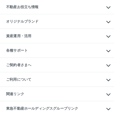
投資用不動産
貸すときの流れ
事業用不動産
不動産お役立ち情報
貸すガイド
マンション投資
投資用マンション
不動産AIアドバイザー Tellus Talk
マンション一棟
マンションライブラリー
オリジナルブランド
アパート経営
人気マンションランキング
アパート投資用物件
暮らしに役立つ不動産メディア

収益物件
当社売主リノベーションマンション
「Lnote」
ビル購入（ビル一棟）
一棟リノベーションマンション

資産運用・活用
不動産相場・不動産価格情報
投資用不動産の売却査定
L`GENTE（ルジェンテ）
不動産売却FAQ
事業用不動産の売却査定
区分リノベーションマンション

不動産コラム・ニュース
等価交換事業
海外不動産
Lideas（リディアス）
不動産用語集
不動産M&A
各種サポート
投資用一棟レジデンスWELL

不動産なんでもネット相談室
アセットマネジメント・出資
SQUARE（ウェルスクエア）
住まいの税金
不動産小口投資

シニア向けサポート
物件一括検索（購入＆賃貸）
LEGACIA（レガシア）
相続サポート
ご契約者さまへ
リフォームサポート
ご契約者さまサポートメニュー
ご紹介・再契約特典
ご利用について
入居者様専用-各種ご案内（賃貸）
東急こすもす会「こすもすWeb」
本人確認に関するお客様へのお願い
金融商品取引について
関連リンク
東急リバブル ソーシャルメディアポリシー
ご意見・お問い合わせ（金融商品取引専用の相談・お問い合わせ窓口）
すまいValue
保険募集におけるプライバシー・ポリシー
これからご結婚される方に東急百貨店のブライダルクラブ
東急不動産ホールディングスグループリンク
ダイレクトメール（郵送物）・Eメールなどの送付停止について
人材サービスのご用命は 東急リバブルスタッフ株式会社まで
宅地建物取引業者の皆様へ