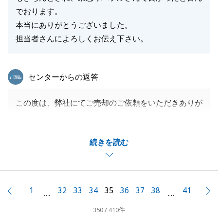
でおります。
本当にありがとうございました。
担当者さんによろしくお伝え下さい。
東急リバブル
センターからの返答
この度は、弊社にてご売却のご依頼をいただきありが
とうございました。S様は最初、ご来店いただきご売
却のご相談をいただいたことをよく覚えております。
続きを読む
また、販売活動に関してはS様とお打合せを行いなが
らスムーズにお取引を進めることができました。お体
にお気を付けてお過ごしください。
また、不動産に関してのご相談がございましたらお気
1
32
33
34
35
36
37
38
41
前へ
…
…
軽にご相談下さい。
350 / 410件
今後とも、宜しくお願い致します。