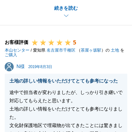
N様のご売却のご事情が変わっていく中、どのように
続きを読む
計画を進めていくか、どのようにご売却をスムーズに
進めさせて頂くかを、N様のご事情に合わせてご提案
させて頂きました。
売主様は各々で売却の理由は異なりますが、いかなる
5
ご売却のご事情であったとしても、弊社に任せて良か
お客様評価
本山センター
ったと思って頂けますよう、今後もよりお客様の立場
/ 愛知県
名古屋市千種区
（
茶屋ヶ坂駅
）の
土地
を
ご購入
に立った対応を心がけていきたいと思います。
N様
N様
2019年8月3日
土地の詳しい情報をいただけてとても参考になった
閉じる
途中で担当者が変わりましたが、しっかり引き継いで
対応してもらえたと思います。
土地の詳しい情報をいただけてとても参考になりまし
た。
文化財保護地区で埋蔵物が出てきたことには驚きまし