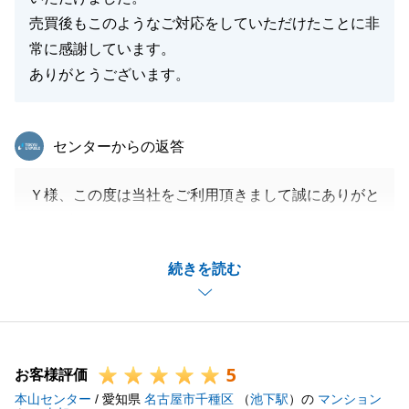
売買後もこのようなご対応をしていただけたことに非
常に感謝しています。
ありがとうございます。
東急リバブル
センターからの返答
Ｙ様、この度は当社をご利用頂きまして誠にありがと
うございました。
ご契約からお引渡しまでスムーズに完了したのもＹ様
続きを読む
のご協力があってこそです。
重ねて感謝申し上げます。
お取引後であっても、大切なお客様の不動産のアフタ
ーフォローはしっかりとすることを心がけております
5
ので、安心して頂けてうれしく思います。
お客様評価
本山センター
当分先のお話になるとは思いますが、また不動産のこ
/ 愛知県
名古屋市千種区
（
池下駅
）の
マンション