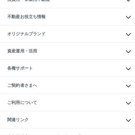
売却ガイド
賃貸管理プラン
English
繁体中文
簡体中文
リロケーションについて
投資用不動産
貸すときの流れ
事業用不動産
不動産お役立ち情報
貸すガイド
マンション投資
投資用マンション
不動産AIアドバイザー Tellus Talk
マンション一棟
マンションライブラリー
オリジナルブランド
アパート経営
人気マンションランキング
アパート投資用物件
暮らしに役立つ不動産メディア

収益物件
当社売主リノベーションマンション
「Lnote」
ビル購入（ビル一棟）
一棟リノベーションマンション

資産運用・活用
不動産相場・不動産価格情報
投資用不動産の売却査定
L`GENTE（ルジェンテ）
不動産売却FAQ
事業用不動産の売却査定
区分リノベーションマンション

不動産コラム・ニュース
等価交換事業
海外不動産
Lideas（リディアス）
不動産用語集
不動産M&A
各種サポート
投資用一棟レジデンスWELL

不動産なんでもネット相談室
アセットマネジメント・出資
SQUARE（ウェルスクエア）
住まいの税金
不動産小口投資

シニア向けサポート
物件一括検索（購入＆賃貸）
LEGACIA（レガシア）
相続サポート
ご契約者さまへ
リフォームサポート
ご契約者さまサポートメニュー
ご紹介・再契約特典
ご利用について
入居者様専用-各種ご案内（賃貸）
東急こすもす会「こすもすWeb」
本人確認に関するお客様へのお願い
金融商品取引について
関連リンク
東急リバブル ソーシャルメディアポリシー
ご意見・お問い合わせ（金融商品取引専用の相談・お問い合わせ窓口）
すまいValue
保険募集におけるプライバシー・ポリシー