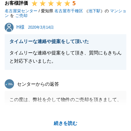
5
お客様評価
名古屋栄センター
/ 愛知県
名古屋市千種区
（
池下駅
）の
マンショ
ン
を
ご売却
H様
H様
2020年3月14日
タイムリーな連絡や提案をして頂いた
タイムリーな連絡や提案をして頂き、質問にもきちん
と対応下さいました。
東急リバブル
センターからの返答
この度は、弊社を介して物件のご売却を頂きまして、
誠にありがとうございました。
H様がいつも迅速なご返信を下さった事が、無事にお
続きを読む
取引を終える事ができた理由です。