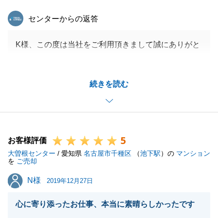
東急リバブル
センターからの返答
K様、この度は当社をご利用頂きまして誠にありがと
うございました。
温かいお言葉を頂き、大変嬉しく思います。
続きを読む
今回のお取引についてはご契約からご決済までの期間
が短く、K様のご協力無しにはスムーズに進められな
かったと痛感しております。
お引越し後に設備の不具合もあり対応させて頂きまし
5
たが、その他にもお気づきの点やお困りの点があれば
お客様評価
大曽根センター
いつでもお気軽にご相談ください。
/ 愛知県
名古屋市千種区
（
池下駅
）の
マンション
を
ご売却
今後ともどうぞよろしくお願い致します。
N様
N様
2019年12月27日
心に寄り添ったお仕事、本当に素晴らしかったです
閉じる