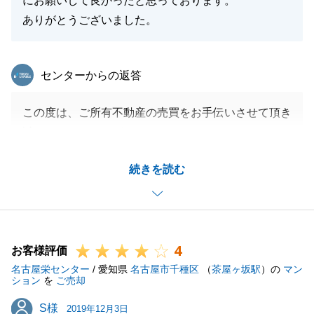
にお願いして良かったと思っております。
ありがとうございました。
東急リバブル
センターからの返答
この度は、ご所有不動産の売買をお手伝いさせて頂き
誠にありがとうございました。
ミスが多くご心配をお掛けし申し訳ございませんでし
続きを読む
た。
次の機会がございましたら、ご期待を上回る対応をで
きるよう努めますので、お声がけ頂けましたら幸いで
す。
4
今後ともよろしくお願い申し上げます。
お客様評価
名古屋栄センター
/ 愛知県
名古屋市千種区
（
茶屋ヶ坂駅
）の
マン
ション
を
ご売却
S様
S様
2019年12月3日
閉じる