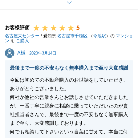
必要手続きを適宜ご対応頂きまして、ありがとうござ
います。
今回は東京の支店と協力して、H様のご売却手続きを
5
進めさせて頂きました。
お客様評価
名古屋栄センター
東京・愛知と場所を問わず、不動産に関するお悩みが
/ 愛知県
名古屋市千種区
（
今池駅
）の
マンショ
ン
を
ご購入
ございましたら、何なりと申し付けください。
A様
A様
必ず、H様のお力になることをお約束いたします。
2020年3月14日
今後とも、弊社をご愛顧のほど宜しくお願い申し上げ
最後まで一度の不安もなく無事購入まで至り大変感謝
ます。
今回は初めての不動産購入のお世話をしていただき、
ありがとうございました。
何社か他社の営業さんとお話しさせていただきました
閉じる
が、一番丁寧に親身に相談に乗っていただいたのが貴
社担当者さんで、最後まで一度の不安もなく無事購入
まで至り、大変感謝しております。
何でも相談して下さいという言葉に甘えて、本当に何