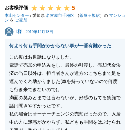
5
思い入れもある不動産となり、お気持ちを大切にしご
お客様評価
本山センター
提案をさせて頂いた結果、次の買主様へ良いバトンタ
/ 愛知県
名古屋市千種区
（
茶屋ヶ坂駅
）の
マンショ
ン
を
ご売却
ッチできたと思います。
I様
I様
今後とも、よろしくお願いいたします。
2019年12月18日
何より何も手間がかからない事が一番有難かった
この度はお世話になりました。
閉じる
電話で売却の申込みをし、最終の引渡し、売却代金決
済の当日以外は、担当者さんが遠方のこちらまで足を
運んでくれ助かりました(車を持っていないので何度
も行き来できないので)。
満面の笑みとまでは言わないが、好感のもてる笑顔で
話は聞きやすかったです。
私の場合はオーナーチェンジの売却だったので、入居
中の方に迷惑がかからず、私どもも手間をはぶけられ