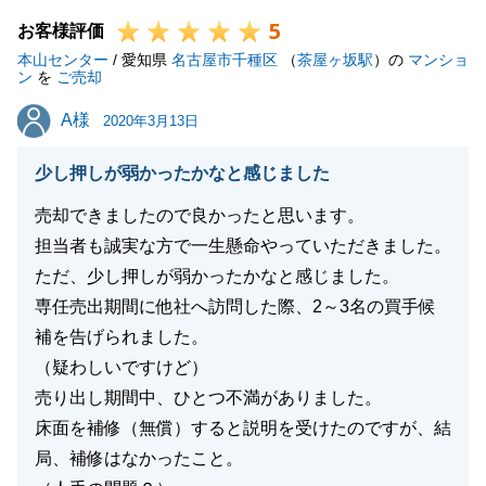
5
した。
お客様評価
本山センター
また何かご不明な点があった際は、ご連絡を頂ければ
/ 愛知県
名古屋市千種区
（
茶屋ヶ坂駅
）の
マンショ
ン
を
ご売却
直ぐに対応させて頂きます。
A様
A様
今後とも、不動産に関するお悩みがございましたら、
2020年3月13日
いつでもご相談ください。
少し押しが弱かったかなと感じました
弊社をご愛顧のほど宜しくお願いいたします。
売却できましたので良かったと思います。
担当者も誠実な方で一生懸命やっていただきました。
ただ、少し押しが弱かったかなと感じました。
閉じる
専任売出期間に他社へ訪問した際、2～3名の買手候
補を告げられました。
（疑わしいですけど）
売り出し期間中、ひとつ不満がありました。
床面を補修（無償）すると説明を受けたのですが、結
局、補修はなかったこと。