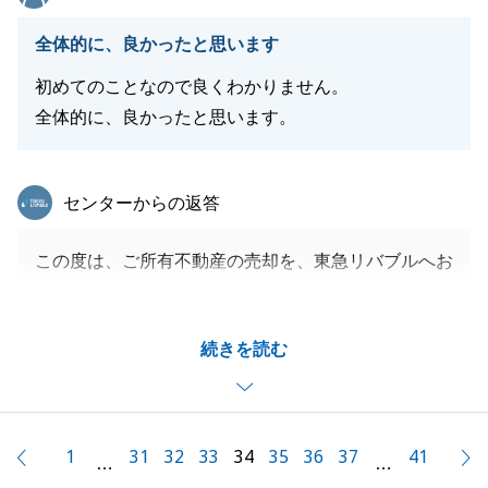
全体的に、良かったと思います
初めてのことなので良くわかりません。
全体的に、良かったと思います。
東急リバブル
センターからの返答
この度は、ご所有不動産の売却を、東急リバブルへお
任せいただき、誠にありがとうございました。
長年お住まいで思い入れのあるマンションのご売却で
続きを読む
ございました。築年数が約40年のマンションでした
が、室内は大変綺麗で丁寧にご使用されており、買主
様のご印象も大変よくご成約をさせていただきまし
た。
1
31
32
33
34
35
36
37
41
前へ
…
…
この度は誠にありがとうございました。