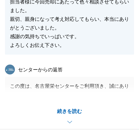
うございました。
担当者様に今回売却にあたって色々相談させてもらい
ました。
親切、親身になって考え対応してもらい、本当にあり
がとうございました。
閉じる
感謝の気持ちでいっぱいです。
よろしくお伝え下さい。
東急リバブル
センターからの返答
この度は、名古屋栄センターをご利用頂き、誠にあり
がとうございました。
また、お忙しいところ、アンケートにご協力頂きあり
続きを読む
がとうございます。
お取引に際し、いろいろな事がありご不安になられた
事もあったかと存じますが、無事お引渡しまでお手伝
いができ大変うれしく思います。