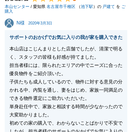
本山センター
ご契約後も、不動産に関するお困り事やご相談事等ご
/ 愛知県
名古屋市千種区
（
池下駅
）の
戸建て
を
ご
購入
ざいましたら、お気軽にお声掛けいただければ幸いで
N様
N様
す。
2020年3月3日
この度は本当にありがとうございました。
サポートのおかげでお気に入りの我が家を購入できた
今後ともよろしくお願い申し上げます。
本山店はこじんまりとした店舗でしたが、清潔で明る
く、スタッフの皆様も好感が持てました。
担当者様には、限られたエリアの中でニーズに合った
閉じる
優良物件をご紹介頂いた。
子供たちも成人しているので、物件に対する意見の分
かれる中、内覧を通し、妻をはじめ、家族一同満足の
できる物件選定にご助力いただいた。
単身赴任中で、家族と相談する時間が少なかったので
大変助かりました。
初めての家の購入で、わからないことばかりで不安で
したが、担当者様のサポートのおかげでお気に入りの