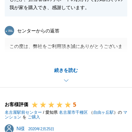
我が家を購入でき、感謝しています。
東急リバブル
センターからの返答
この度は、弊社をご利用頂き誠にありがとうございま
した。
ご契約からお引渡しまでの期間が短いことと、単身赴
続きを読む
任先からのお手続きでご負担が大きかったと思います
が、ご協力頂きとても助かりました。
夏の暑い時期でしたが、奥様には、長時間ご見学にお
立会い頂きありがとうございました。
5
今後も、ご子息様の不動産購入等、お手伝いできるこ
お客様評価
名古屋駅前センター
とがございましたらお気軽にご相談下さいませ。
/ 愛知県
名古屋市千種区
（
自由ヶ丘駅
）の
マ
ンション
を
ご購入
N様
N様
2020年2月25日