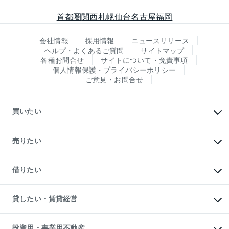
首都圏
関西
札幌
仙台
名古屋
福岡
会社情報
採用情報
ニュースリリース
ヘルプ・よくあるご質問
サイトマップ
各種お問合せ
サイトについて・免責事項
個人情報保護・プライバシーポリシー
ご意見・お問合せ
買いたい
マンションの購入
新築・分譲マンションの購入
売りたい
中古マンションの購入
一戸建ての購入
マンションの売却・査定
新築一戸建ての購入
一戸建ての売却・査定
借りたい
中古一戸建ての購入
土地の売却・査定
土地の購入
スピードAI査定
不動産購入の流れ
物件を借りる
不動産売却について
注目キーワード物件特集
オフィス・店舗の賃貸
貸したい・賃貸経営
不動産査定について
購入ガイド
借りるときの流れ
売却サービス
借りるガイド
不動産売却の流れ
無料賃料査定
多言語対応
不動産買換えの流れ
マンション賃料データ
投資用・事業用不動産