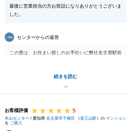
最後に営業担当の方お世話になりありがとうございま
した。
東急リバブル
センターからの返答
この度は、お住まい探しのお手伝いに弊社名古屋駅前
センターをお選びいただき誠にありがとうございま
す。
続きを読む
お取引が無事に行えましたこと、またそのお手伝いが
出来ましたこと、大変嬉しく思います。
お褒めのお言葉もたくさんいただきまして、本当にあ
りがとうございます。
5
今後もＮ様、そしてこれから弊社にお任せいただくお
お客様評価
本山センター
客様にもご満足いただけるよう、日々精進してまいり
/ 愛知県
名古屋市千種区
（
覚王山駅
）の
マンション
を
ご購入
たいと思います。