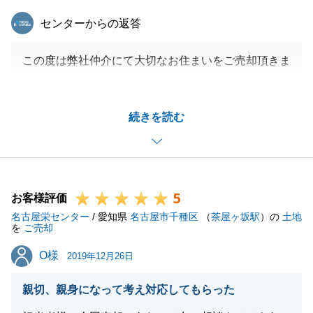
東急リバブル
センターからの返答
この度は弊社仲介にて大切なお住まいをご売却頂きま
して誠にありがとうございました。
まずお取引全体を通しましてN様には多大なご協力を
続きを読む
賜りましたこと心より感謝申し上げます。
これまで多くのご売却をサポートさせて頂きましたが
改めて不動産をご売却されるお客様の『想い』を感
じ、また良い買主様にも恵まれご良縁となりましたこ
5
と、N様のお力添え無しでは叶わなかったものと思い
お客様評価
名古屋栄センター
ます。
/ 愛知県
名古屋市千種区
（
茶屋ヶ坂駅
）の
土地
を
ご売却
大変貴重なコメントを頂戴し恐縮ではございますがN
O様
O様
様からのお言葉を胸に、今後も誇りをもって皆様のお
2019年12月26日
手伝いをさせて頂きたいと思います。
親切、親身になって考え対応してもらった
改めましてこの度は弊社をご利用下さり誠にありがと