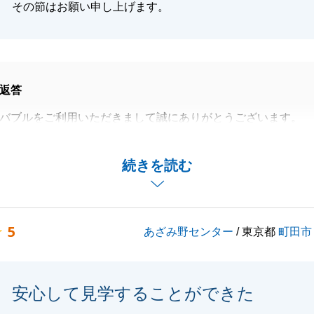
その節はお願い申し上げます。
返答
バブルをご利用いただきまして誠にありがとうございます。
任せいただけたとき、何とかして良い買主様を見つけたいと
思いでございました。
続きを読む
持管理状況がとても良い不動産でしたので、その魅力を感じ
うに販売活動を行いました。
タイミングで価格変更をしていただけたため、成約につなが
5
あざみ野センター
/ 東京都
町田市
。
関するご相談がございましたら、ぜひ私共にお声がけ下さい
安心して見学することができた
ろしくお願い申し上げます。