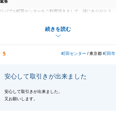
返答
リバブル町田センターをご利用頂きまして、誠にありがとう
をいただき、大変光栄に思います。
続きを読む
た際に、お住み替え先を探されている動機を伺い、J様のご
気持ちが大変強く伝わり、ご満足いただけるよう尽力させて
。
5
町田センター
/ 東京都
町田市
付合いができればと考えておりますので、何かございました
合せ下さい。
も宜しくお願い致します。
安心して取引きが出来ました
安心して取引きが出来ました。
閉じる
又お願いします。