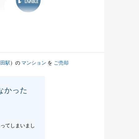
町田駅
）の
マンション
を
ご売却
なかった
へってしまいまし