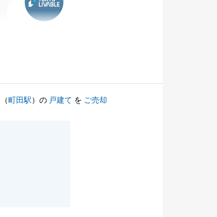
（
町田駅
）の
戸建て
を
ご売却