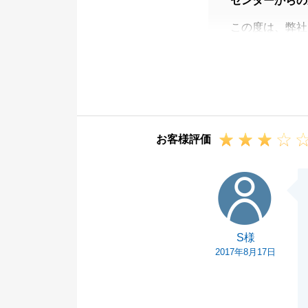
センターからの
この度は、弊社
S様におかれま
になったこと、
眺望、陽当りの
しみな物件かと
またご相談事等
お客様評価
今後とも東急リ
S様
S様
2017年8月17日