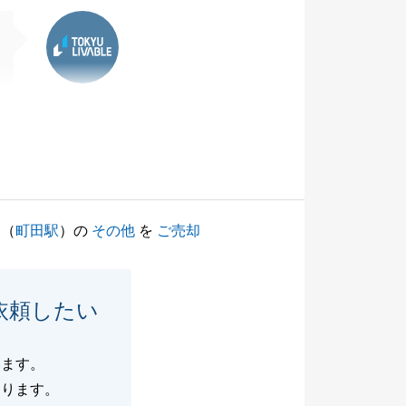
東急リバブル
（
町田駅
）の
その他
を
ご売却
依頼したい
います。
おります。