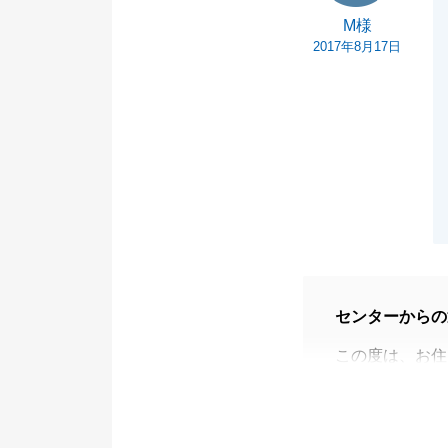
M様
2017年8月17日
センターからの
この度は、お住
りがとうござい
Ｍ様とは現地販
子様も元気いっ