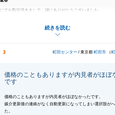
返答
にてお取引頂きまして、誠にありがとうございました。
しては、何度もご足労頂き、お母様のお好みの物件でご成約
大変うれしく思っております。
続きを読む
良好な物件かと思いますので、リフォームの完成がとても楽
思います。
ございましたら、お気軽にお声掛けくださいませ。
3
町田センター
/ 東京都
町田市
（
バブルを宜しくお願い致します。
価格のこともありますが内見者がほぼ
閉じる
です
価格のこともありますが内見者がほぼなかったです。
媒介更新後の連絡がなく自動更新になってしまい選択肢が
た。