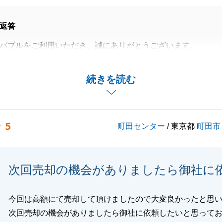
返答
バブルをご利用いただき、誠にありがとうございます。
行えました事、微力ながらそのお手伝いが出来ました事、大
す。
続きを読む
不動産のお取引を実感して頂いたとのお褒めの言葉を頂き幸
度々ご連絡させて頂きましたが、いつも快くご対応いただき
5
町田センター
/ 東京都
町田市
ります。
いでお困りの事がございましたら何なりとお気軽にご連絡頂
す。
次回売却の機会がありましたら御社に
くお願い致します。
今回は高額にて売却して頂けましたので大変良かったと思
次回売却の機会がありましたら御社に依頼したいと思って
閉じる