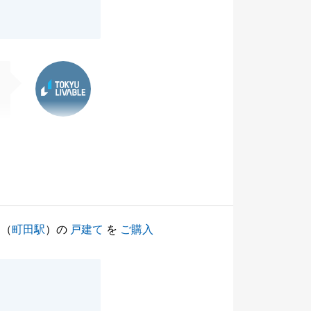
東急リバブル
（
町田駅
）の
戸建て
を
ご購入