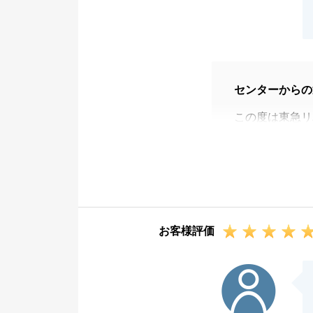
センターからの
この度は東急リ
ご売却を私にお
身の引き締まる
立地や建物の維
ていただけるよ
K様にも適切な
お客様評価
ったと思います
また、不動産に
M様
ませ。
今後とも何卒よ