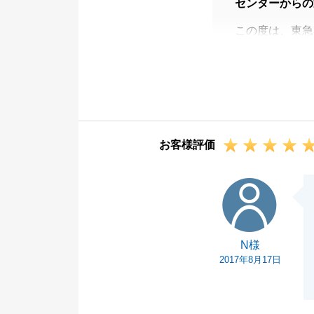
センターからの
この度は、東急
ございました。
お褒めのお言葉
初めてお会いし
家族に対するお
いただきました
お客様評価
今後とも良きお
らお気軽にお問
N様
引き続き今後と
N様
2017年8月17日