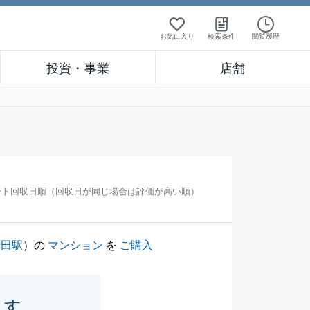
お気に入り
検索条件
閲覧履歴
投資・事業
店舗
ート回収日順（回収日が同じ場合は評価が高い順）
町田駅
）の
マンション
を
ご購入
ます