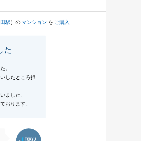
町田駅
）の
マンション
を
ご購入
した
した。
願いしたところ担
ざいました。
しております。
東急リバブル