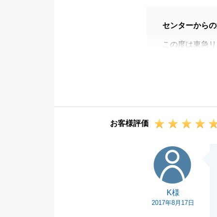
センターからの
この度は東急リ
お取引が無事に
変嬉しく思いま
また、安心した
甚に存じます。
販売期間中には
お客様評価
大変感謝してお
また何かお住ま
K様
ければと存じま
今後ともよろし
K様
2017年8月17日