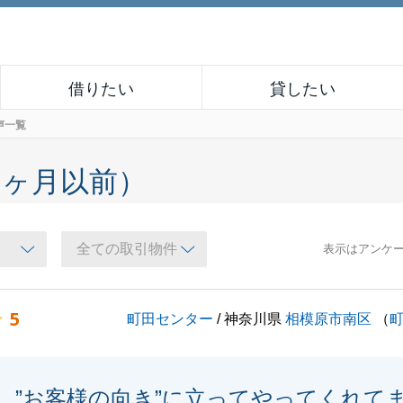
借りたい
貸したい
声一覧
６ヶ月以前）
表示はアンケ
5
町田センター
/ 神奈川県
相模原市南区
（
”お客様の向き”に立ってやってくれて