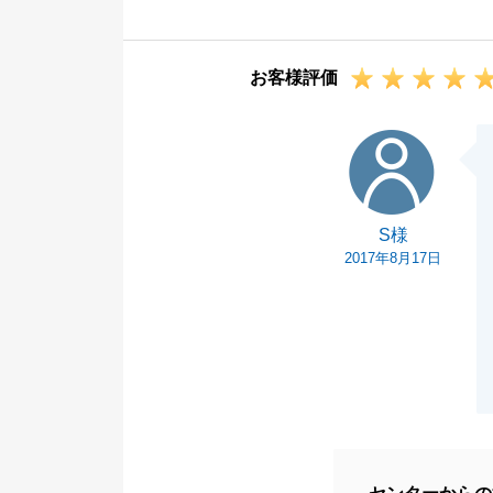
お引越し後も新
今後もお困りの
お客様評価
宜しくお願い申
S様
S様
2017年8月17日