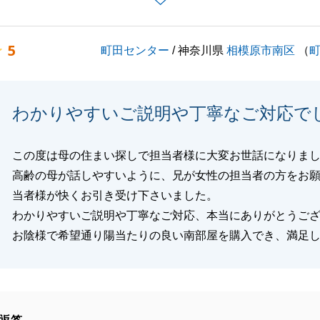
居にお招きいただきありがとうございます。
ことがありましたらお気軽にご連絡ください。
5
町田センター
/ 神奈川県
相模原市南区
（
し上げます。
わかりやすいご説明や丁寧なご対応で
閉じる
この度は母の住まい探しで担当者様に大変お世話になりま
高齢の母が話しやすいように、兄が女性の担当者の方をお
当者様が快くお引き受け下さいました。
わかりやすいご説明や丁寧なご対応、本当にありがとうご
お陰様で希望通り陽当たりの良い南部屋を購入でき、満足