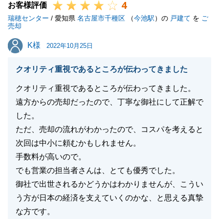
4
お客様評価
瑞穂センター
/ 愛知県
名古屋市千種区
（
今池駅
）の
戸建て
を
ご
売却
K様
K様
2022年10月25日
クオリティ重視であるところが伝わってきました
クオリティ重視であるところが伝わってきました。
遠方からの売却だったので、丁寧な御社にして正解で
した。
ただ、売却の流れがわかったので、コスパを考えると
次回は中小に頼むかもしれません。
手数料が高いので。
でも営業の担当者さんは、とても優秀でした。
御社で出世されるかどうかはわかりませんが、こうい
う方が日本の経済を支えていくのかな、と思える真摯
な方です。