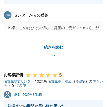
東急リバブル
センターからの返答
Ｋ様、このたびは大切なご資産のご売却について、弊
社をご用命頂き誠にありがとうございました。
無事にお引渡しを迎えられましたこと、またお褒めの
続きを読む
お言葉をいただけましたこと、大変嬉しく思います。
今回、ご遠方からのお手続きになりましたが、ご多忙
な中、打ち合わせ等でいつも貴重なお時間をいただき
ありがとうございました。
5
Ｋ様のご協力無しに、最後のお引渡しを迎えることは
お客様評価
名古屋駅前センター
できなかったと感じております。
/ 愛知県
名古屋市千種区
（
今池駅
）の
マンシ
ョン
を
ご売却
また、今回ご指摘頂きました件については、真摯に受
S様
S様
け止めさせていただき、今後もお客様からご満足いた
2022年8月1日
だけるような業務を行うべく引き続き精進してまいり
決済までの期間が長い様に思った