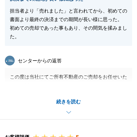
ます。
また何かご不明な点等ございましたら、些細な事でも
担当者より「売れました」と言われてから、初めての
構いませんので、いつでもお申し付けくださいませ。
書面より最終の決済までの期間が長い様に思った。
宜しくお願い致します。
初めての売却であった事もあり、その間気を揉みまし
た。
閉じる
東急リバブル
センターからの返答
この度は当社にてご所有不動産のご売却をお任せいた
だき、誠にありがとうございました。
ご契約からご決済までの期間で長期間のように感じら
続きを読む
てしまった点につきましては、ご契約からご決済まで
の間に進捗具合や予定日等ご報告頻度やご案内のご連
絡が少なかったことが原因かとは思いますので、改善
させて頂きます。