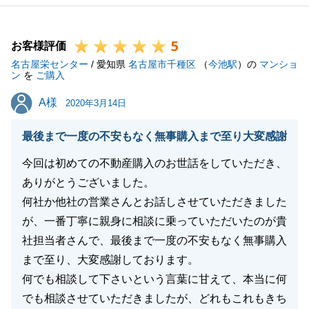
お暮しいただく中で、お困りごと等がございましたら
いつでもご連絡ください。
5
また、不動産を売買される機会がございましたら、是
お客様評価
名古屋栄センター
非ご用命ください。
/ 愛知県
名古屋市千種区
（
今池駅
）の
マンショ
ン
を
ご購入
今後とも宜しくお願い致します。
A様
A様
2020年3月14日
最後まで一度の不安もなく無事購入まで至り大変感謝
閉じる
今回は初めての不動産購入のお世話をしていただき、
ありがとうございました。
何社か他社の営業さんとお話しさせていただきました
が、一番丁寧に親身に相談に乗っていただいたのが貴
社担当者さんで、最後まで一度の不安もなく無事購入
まで至り、大変感謝しております。
何でも相談して下さいという言葉に甘えて、本当に何
でも相談させていただきましたが、どれもこれもきち