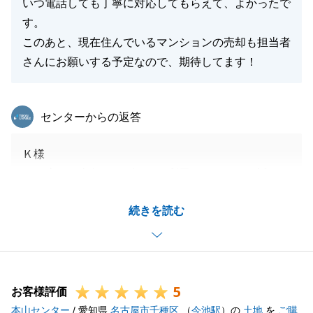
いつ電話しても丁寧に対応してもらえて、よかったで
す。
このあと、現在住んでいるマンションの売却も担当者
さんにお願いする予定なので、期待してます！
東急リバブル
センターからの返答
Ｋ様
この度は、東急リバブルをご利用頂きまして、誠にあ
りがとうございました。
続きを読む
無事にお取引が出来たのもＫ様のご協力があってのも
のでございます。
良いタイミングで、ご希望条件に近い不動産をご提案
でき、大変嬉しく思っております。
5
素敵なお家が出来るのを心待ちにしております。
お客様評価
本山センター
またご自宅のご売却もお任せ頂けたら幸いでございま
/ 愛知県
名古屋市千種区
（
今池駅
）の
土地
を
ご購