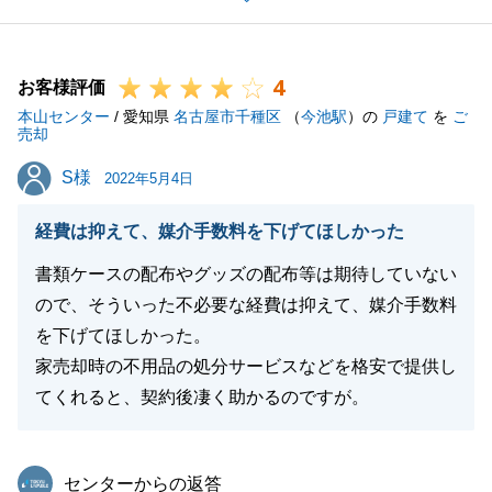
下さいませ。
宜しくお願い致します。
4
お客様評価
本山センター
/ 愛知県
名古屋市千種区
（
今池駅
）の
戸建て
を
ご
売却
閉じる
S様
S様
2022年5月4日
経費は抑えて、媒介手数料を下げてほしかった
書類ケースの配布やグッズの配布等は期待していない
ので、そういった不必要な経費は抑えて、媒介手数料
を下げてほしかった。
家売却時の不用品の処分サービスなどを格安で提供し
てくれると、契約後凄く助かるのですが。
東急リバブル
センターからの返答