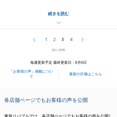
却のご相談をいただいたことをよく覚えております。
続きを読む
また、販売活動に関してはS様とお打合せを行いなが
らスムーズにお取引を進めることができました。お体
にお気を付けてお過ごしください。
また、不動産に関してのご相談がございましたらお気
1
2
3
4
前へ
次へ
軽にご相談下さい。
30 / 33件
今後とも、宜しくお願い致します。
毎週更新予定 最終更新日：8月6日
『お客様の声』掲載につい
閉じる
最新の評価はこちら
て
各店舗ページでもお客様の声を公開
東急リバブルでは、各店舗ページでもお客様の声を公開し