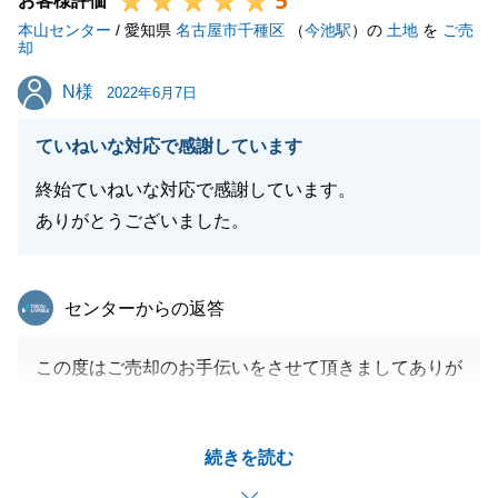
5
お客様評価
本山センター
/ 愛知県
名古屋市千種区
（
今池駅
）の
土地
を
ご売
却
閉じる
N様
N様
2022年6月7日
ていねいな対応で感謝しています
終始ていねいな対応で感謝しています。
ありがとうございました。
東急リバブル
センターからの返答
この度はご売却のお手伝いをさせて頂きましてありが
とうございました。
N様には販売開始前から販売中、お引渡まで様々なご
続きを読む
協力を賜りまして誠に有難うございました。
今後ご相談事がございましたら、お気軽にお申し付け