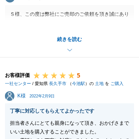
Ｓ様、この度は弊社にご売却のご依頼を頂き誠にあり
がとうございました。
Ｓ様のご協力もあり、スムーズにお手続きを進めるこ
続きを読む
とができました。
頂いたご意見につきまして、今後のお客様サービス向
上の参考にさせて頂きます。
今後も不動産売買に関する御相談事がございました
5
ら、ご連絡頂けますと幸いです。
お客様評価
一社センター
/ 愛知県
長久手市
（
今池駅
）の
土地
を
ご購入
K様
K様
2022年2月9日
閉じる
丁寧に対応してもらえてよかったです
担当者さんにとても親身になって頂き、おかげさまで
いい土地を購入することができました。