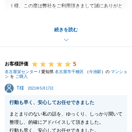
Ｉ様、この度は弊社をご利用頂きまして誠にありがと
うございました。
今回はお買換えということもあり、ご購入のスケジュ
続きを読む
ールとご自宅の売却スケジュールの調整でご不安が大
きかったかと思いますが、いいタイミングでご希望条
件に合った不動産が出てきて進められたのが何より良
かったかと思います。
5
また、お仕事でお忙しい中、ご契約に必要な書類のご
お客様評価
名古屋栄センター
準備など早急にご対応頂けたことも、スムーズにお取
/ 愛知県
名古屋市千種区
（
今池駅
）の
マンショ
ン
を
ご購入
引を進められた要因の一つです。
T様
T様
誠にありがとうございました。
2021年5月17日
年明けに諸々のお引渡が控えておりますが、その際も
行動も早く、安心してお任せできました
スムーズにお取引が完了できるよう、Ｉ様とも協力し
て進めていければと思っております。
まとまりのない私の話を、ゆっくり、しっかり聞いて
今後ともどうぞ宜しくお願い致します。
整理し、的確にアドバイスして頂きました。
行動も早く、安心してお任せできました。