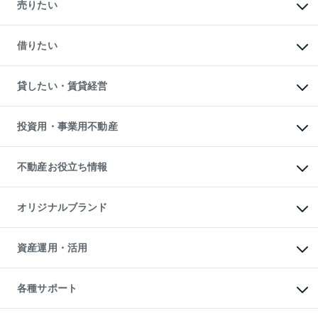
新築・分譲マンションの購入
売りたい
中古マンションの購入
一戸建ての購入
マンションの売却・査定
新築一戸建ての購入
一戸建ての売却・査定
借りたい
中古一戸建ての購入
土地の売却・査定
土地の購入
スピードAI査定
不動産購入の流れ
物件を借りる
不動産売却について
注目キーワード物件特集
オフィス・店舗の賃貸
貸したい・賃貸経営
不動産査定について
購入ガイド
借りるときの流れ
売却サービス
借りるガイド
不動産売却の流れ
無料賃料査定
多言語対応
不動産買換えの流れ
マンション賃料データ
投資用・事業用不動産
売却ガイド
賃貸管理プラン
English
繁体中文
簡体中文
リロケーションについて
投資用不動産
貸すときの流れ
事業用不動産
不動産お役立ち情報
貸すガイド
マンション投資
投資用マンション
不動産AIアドバイザー Tellus Talk
マンション一棟
マンションライブラリー
オリジナルブランド
アパート経営
人気マンションランキング
アパート投資用物件
暮らしに役立つ不動産メディア

収益物件
当社売主リノベーションマンション
「Lnote」
ビル購入（ビル一棟）
一棟リノベーションマンション

資産運用・活用
不動産相場・不動産価格情報
投資用不動産の売却査定
L`GENTE（ルジェンテ）
不動産売却FAQ
事業用不動産の売却査定
区分リノベーションマンション

不動産コラム・ニュース
等価交換事業
海外不動産
Lideas（リディアス）
不動産用語集
不動産M&A
各種サポート
投資用一棟レジデンスWELL

不動産なんでもネット相談室
アセットマネジメント・出資
SQUARE（ウェルスクエア）
住まいの税金
不動産小口投資

シニア向けサポート
物件一括検索（購入＆賃貸）