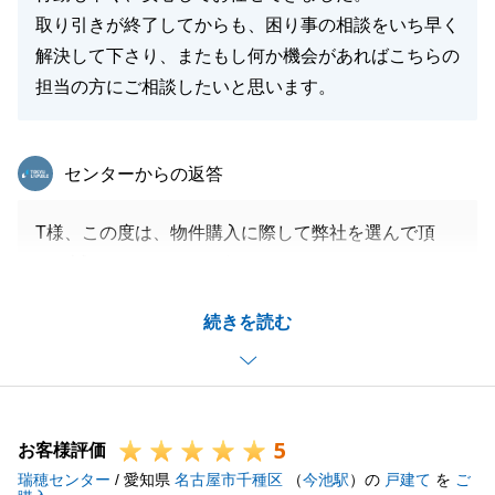
取り引きが終了してからも、困り事の相談をいち早く
解決して下さり、またもし何か機会があればこちらの
閉じる
担当の方にご相談したいと思います。
東急リバブル
センターからの返答
T様、この度は、物件購入に際して弊社を選んで頂
き、誠にありがとうございました。
本件が円滑に進んだことは、T様が当社からの連絡へ
続きを読む
都度、お早目の対応を頂けたからでございます。
電話連絡を差し上げたその日中には、いつも折り返し
のお電話を頂き、ありがとうございました。
不動産に関するご相談がございましたら、何なりと申
5
し付けください。
お客様評価
瑞穂センター
T様のお力になることを、必ずお約束します。
/ 愛知県
名古屋市千種区
（
今池駅
）の
戸建て
を
ご