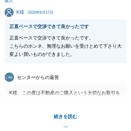
購入
今後とも、弊社をご愛顧のほどよろしくお願いいたし
K様
K様
ます。
2020年6月17日
正直ベースで交渉できて良かったです
正直ベースで交渉できて良かったです。
閉じる
こちらのホンネ、無理なお願いを受けとめて下さり大
変よい買いものができました。
東急リバブル
センターからの返答
K様、この度は不動産のご購入という大切なお取引を
弊社にお任せいただきまして誠にありがとうございま
した。
続きを読む
K様とK様のご家族にお喜びいただくことができ、大
変うれしく思います。