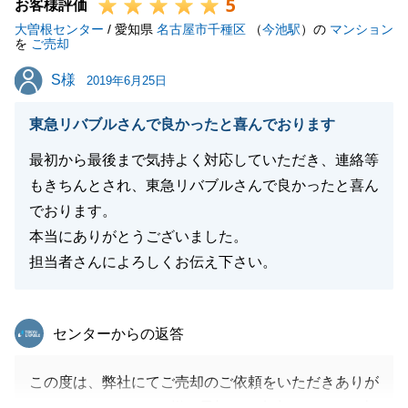
5
した。
お客様評価
大曽根センター
また何かご不明な点があった際は、ご連絡を頂ければ
/ 愛知県
名古屋市千種区
（
今池駅
）の
マンション
を
ご売却
直ぐに対応させて頂きます。
S様
S様
今後とも、不動産に関するお悩みがございましたら、
2019年6月25日
いつでもご相談ください。
東急リバブルさんで良かったと喜んでおります
弊社をご愛顧のほど宜しくお願いいたします。
最初から最後まで気持よく対応していただき、連絡等
もきちんとされ、東急リバブルさんで良かったと喜ん
でおります。
閉じる
本当にありがとうございました。
担当者さんによろしくお伝え下さい。
東急リバブル
センターからの返答
この度は、弊社にてご売却のご依頼をいただきありが
とうございました。S様は最初、ご来店いただきご売