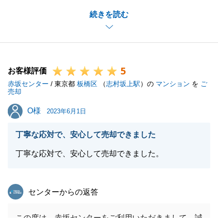
た。
続きを読む
至らない点も多々ございまいしたが、Ｏ様よりお褒め
のお言葉をいただき嬉しく思います。
今後またご要望などございましたらいつでもご連絡お
待ちしております。
5
よろしくお願い致します。
お客様評価
赤坂センター
/ 東京都
板橋区
（
志村坂上駅
）の
マンション
を
ご
売却
O様
O様
2023年6月1日
閉じる
丁寧な応対で、安心して売却できました
丁寧な応対で、安心して売却できました。
東急リバブル
センターからの返答
この度は、赤坂センターをご利用いただきまして、誠