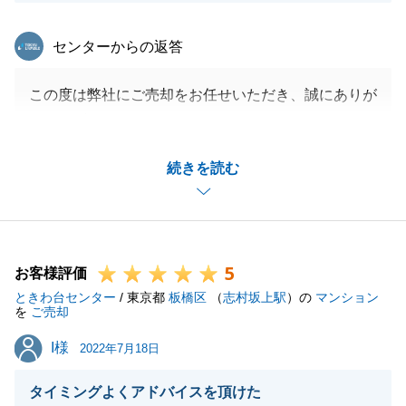
東急リバブル
センターからの返答
この度は弊社にご売却をお任せいただき、誠にありが
とうございました。
ご売却にあたり、お忙しい中T様には様々な面でご協
続きを読む
力をいただき誠にありがとうございました。
無事にご成約となり、私も嬉しく思います。
今後も不動産についてお気軽にご相談くださいませ。
5
お客様評価
ときわ台センター
/ 東京都
板橋区
（
志村坂上駅
）の
マンション
閉じる
を
ご売却
I様
I様
2022年7月18日
タイミングよくアドバイスを頂けた