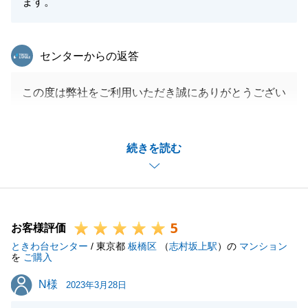
ます。
東急リバブル
センターからの返答
この度は弊社をご利用いただき誠にありがとうござい
ました。
今回はお住替えでございましたが無事にお取引が完了
続きを読む
し、私も嬉しく思っております。
スムーズにお取引出来たのも、H様のご協力があって
こそでございます。
今後も末永くお付き合いをさせていただければと思い
5
ますので、よろしくお願いいたします。
お客様評価
ときわ台センター
/ 東京都
板橋区
（
志村坂上駅
）の
マンション
を
ご購入
N様
N様
2023年3月28日
閉じる