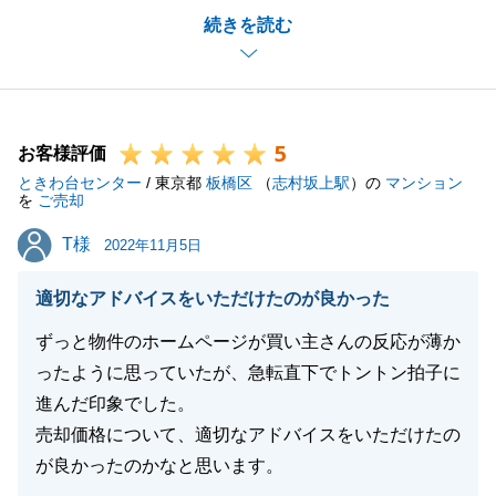
続きを読む
して良かったです。
色々とご協力頂きましてありがとうございました。
また何かございましたら、いつでもご相談頂ければと
思います。
5
どうぞ宜しくお願い致します。
お客様評価
ときわ台センター
/ 東京都
板橋区
（
志村坂上駅
）の
マンション
を
ご売却
T様
T様
2022年11月5日
閉じる
適切なアドバイスをいただけたのが良かった
ずっと物件のホームページが買い主さんの反応が薄か
ったように思っていたが、急転直下でトントン拍子に
進んだ印象でした。
売却価格について、適切なアドバイスをいただけたの
が良かったのかなと思います。