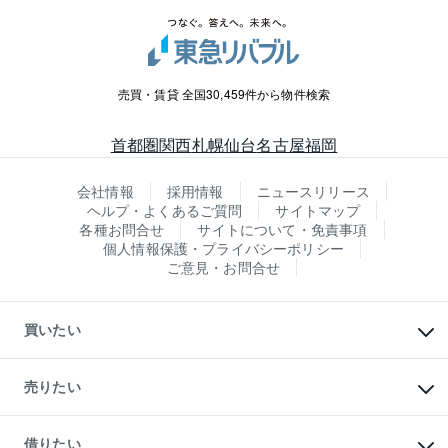
売買・賃貸 全国30,459件から物件検索
首都圏
関西
札幌
仙台
名古屋
福岡
会社情報
採用情報
ニュースリリース
ヘルプ・よくあるご質問
サイトマップ
各種お問合せ
サイトについて・免責事項
個人情報保護・プライバシーポリシー
ご意見・お問合せ
買いたい
マンションの購入
新築・分譲マンションの購入
売りたい
中古マンションの購入
一戸建ての購入
マンションの売却・査定
新築一戸建ての購入
一戸建ての売却・査定
借りたい
中古一戸建ての購入