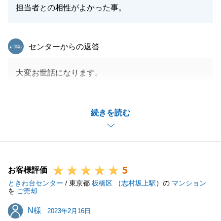
担当者との相性がよかった事。
東急リバブル
センターからの返答
大変お世話になります。
この度は弊社をご利用いただき、誠にありがとうござ
いました。
続きを読む
無事にお引渡しまで完了し、私も大変嬉しく思いま
す。
H様には手続き等様々な面でご協力をいただき、誠に
ありがとうございました。
5
次はご自宅のお引渡しも無事に出来ますよう、引き続
お客様評価
ときわ台センター
きサポートをさせていただきます。
/ 東京都
板橋区
（
志村坂上駅
）の
マンション
を
ご売却
今後も不動産でお困りのことがございましたらお気軽
N様
N様
にご相談くださいませ。
2023年2月16日