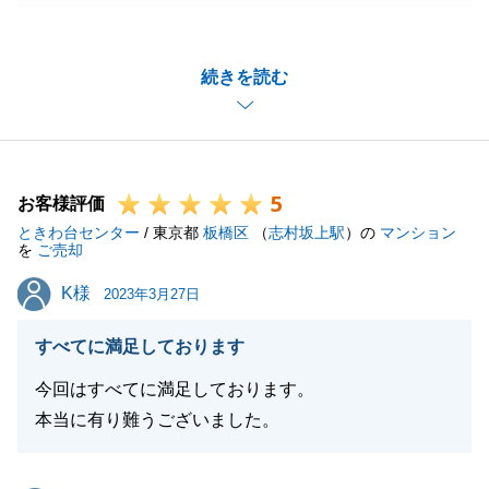
まして誠にありがとうございました。
お住み替えのご事情含め、最善のご提案ができたと思
続きを読む
います。
これから始まる新生活が、明るく豊かであることを願
っております。
この度は誠にありがとうございました。
5
お客様評価
ときわ台センター
/ 東京都
板橋区
（
志村坂上駅
）の
マンション
を
ご売却
閉じる
K様
K様
2023年3月27日
すべてに満足しております
今回はすべてに満足しております。
本当に有り難うございました。