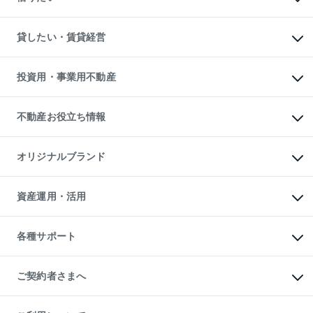
土地の売却・査定
土地の購入
スピードAI査定
不動産購入の流れ
物件を借りる
不動産売却について
注目キーワード物件特集
オフィス・店舗の賃貸
貸したい・賃貸経営
不動産査定について
購入ガイド
借りるときの流れ
売却サービス
借りるガイド
不動産売却の流れ
無料賃料査定
多言語対応
不動産買換えの流れ
マンション賃料データ
投資用・事業用不動産
売却ガイド
賃貸管理プラン
English
繁体中文
簡体中文
リロケーションについて
投資用不動産
貸すときの流れ
事業用不動産
不動産お役立ち情報
貸すガイド
マンション投資
投資用マンション
不動産AIアドバイザー Tellus Talk
マンション一棟
マンションライブラリー
オリジナルブランド
アパート経営
人気マンションランキング
アパート投資用物件
暮らしに役立つ不動産メディア

収益物件
当社売主リノベーションマンション
「Lnote」
ビル購入（ビル一棟）
一棟リノベーションマンション

資産運用・活用
不動産相場・不動産価格情報
投資用不動産の売却査定
L`GENTE（ルジェンテ）
不動産売却FAQ
事業用不動産の売却査定
区分リノベーションマンション

不動産コラム・ニュース
等価交換事業
海外不動産
Lideas（リディアス）
不動産用語集
不動産M&A
各種サポート
投資用一棟レジデンスWELL

不動産なんでもネット相談室
アセットマネジメント・出資
SQUARE（ウェルスクエア）
住まいの税金
不動産小口投資

シニア向けサポート
物件一括検索（購入＆賃貸）
LEGACIA（レガシア）
相続サポート
ご契約者さまへ
リフォームサポート
ご契約者さまサポートメニュー
ご紹介・再契約特典