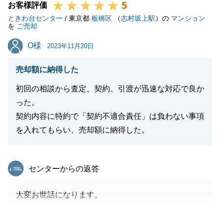
5
お客様評価
ときわ台センター
/ 東京都
板橋区
（
志村坂上駅
）の
マンション
を
ご売却
O様
O様
2023年11月20日
売却額に納得した
初回の相談から査定、契約、引渡が迅速な対応で良か
った。
契約内容に特約で「契約不適合責任」は負わない事項
を入れてもらい、売却額に納得した。
東急リバブル
センターからの返答
大変お世話になります。
この度は当社をご利用いただきありがとうございまし