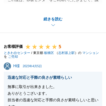
にありがとうございました。
O様におかれましては、迅速にご対応をいただき、感
続きを読む
謝申し上げます。
また何かお力になれることがございましたら、何なり
とお申し付けくださいませ。
何卒よろしくお願い申し上げます。
5
お客様評価
ときわ台センター
/ 東京都
板橋区
（
志村坂上駅
）の
マンション
を
ご売却
閉じる
H様
H様
2023年4月5日
迅速な対応と手際の良さが素晴らしい
無事に取引が出来きました。
ありがとうございます。
担当者の迅速な対応と手際の良さが素晴らしいと思い