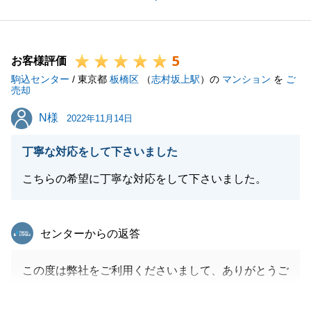
また何かお手伝いをすることがございましたら何なり
とお申しつけください。
何卒宜しくお願い致します。
5
お客様評価
駒込センター
/ 東京都
板橋区
（
志村坂上駅
）の
マンション
を
ご
売却
閉じる
N様
N様
2022年11月14日
丁寧な対応をして下さいました
こちらの希望に丁寧な対応をして下さいました。
東急リバブル
センターからの返答
この度は弊社をご利用くださいまして、ありがとうご
ざいました。
販売期間が長くなる時期がありましたら、無事に完了