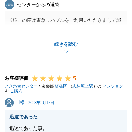
東急リバブル
センターからの返答
K様この度は東急リバブルをご利用いただきまして誠
にありがとうございました。
K様のご協力があったおかげでスムーズにお取引が完
続きを読む
了いたしました。
また何かお手伝いをすることがございましたら何なり
とお申しつけください。
何卒宜しくお願い致します。
5
お客様評価
ときわ台センター
/ 東京都
板橋区
（
志村坂上駅
）の
マンション
を
ご購入
閉じる
H様
H様
2023年2月17日
迅速であった
迅速であった事。