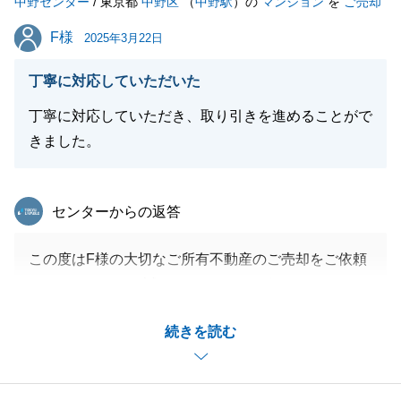
中野センター
/ 東京都
中野区
（
中野駅
）の
マンション
を
ご売却
閉じる
F様
F様
2025年3月22日
丁寧に対応していただいた
丁寧に対応していただき、取り引きを進めることがで
きました。
東急リバブル
センターからの返答
この度はF様の大切なご所有不動産のご売却をご依頼
いただきまして、誠にありがとうございました。
無事にご成約に至ることが出来たのも、F様をはじめ
続きを読む
ご家族の皆様がご協力頂けたからこそだと思っており
ます。心より感謝申し上げます。
今後とも何かお困りなことがありましたらお気軽にご