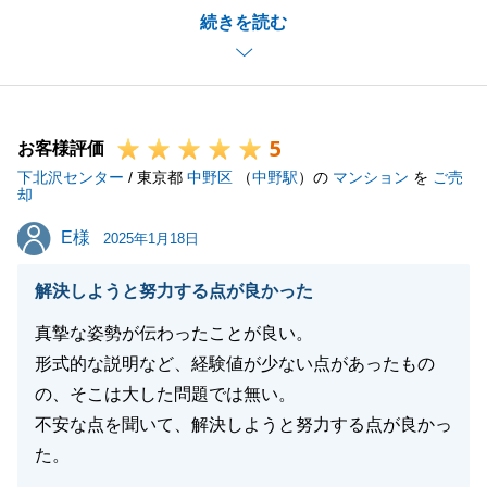
続きを読む
安もあったかと思いますが無事にお引渡しができ、私
自身嬉しく思います。
また、何かご相談等お力になれることがございました
ら、是非ご連絡を頂戴できればと思っております。
5
引き続き、よろしくお願いいたします。
お客様評価
下北沢センター
/ 東京都
中野区
（
中野駅
）の
マンション
を
ご売
却
E様
E様
2025年1月18日
閉じる
解決しようと努力する点が良かった
真摯な姿勢が伝わったことが良い。
形式的な説明など、経験値が少ない点があったもの
の、そこは大した問題では無い。
不安な点を聞いて、解決しようと努力する点が良かっ
た。