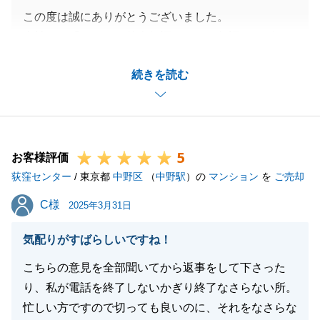
この度は誠にありがとうございました。
当社では「あんしん仲介保証」という保証サービスを
無料で提供しており、設備の不具合等が生じた際に保
続きを読む
証による修補が出来る場合があります。
お気づきの点等ございましたらご遠慮なくご相談下さ
いませ。
今後ともどうぞ宜しくお願いいたします。
5
お客様評価
荻窪センター
/ 東京都
中野区
（
中野駅
）の
マンション
を
ご売却
閉じる
C様
C様
2025年3月31日
気配りがすばらしいですね！
こちらの意見を全部聞いてから返事をして下さった
り、私が電話を終了しないかぎり終了なさらない所。
忙しい方ですので切っても良いのに、それをなさらな