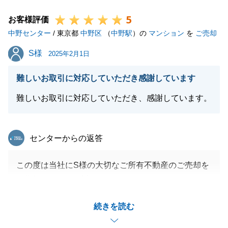
相談ください。
5
何卒宜しくお願い申し上げます。
お客様評価
中野センター
/ 東京都
中野区
（
中野駅
）の
マンション
を
ご売却
S様
S様
2025年2月1日
閉じる
難しいお取引に対応していただき感謝しています
難しいお取引に対応していただき、感謝しています。
東急リバブル
センターからの返答
この度は当社にS様の大切なご所有不動産のご売却を
ご依頼いただき、誠にありがとうございました。
無事にご成約に至れることができたのもS様がお忙し
続きを読む
い中にも関わらず、諸々とご協力頂けたからこそだと
思っております。