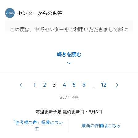
東急リバブル
センターからの返答
この度は、中野センターをご利用いただきまして誠に
ありがとうございました。
H様の愛着のあるご資産のご売却を、微力ながらお手
続きを読む
伝いでき、またお役にたてたこと大変光栄でございま
す。
販売活動中、H様にはいつも快く、何度もお打ち合わ
せにご協力いただいたことで、ご満足いただけるご成
1
2
3
4
5
6
12
前へ
次へ
…
約に結びつけることができました。
30 / 114件
お褒めのお言葉をいただき、大変嬉しく感じておりま
す。
毎週更新予定 最終更新日：8月6日
いただいたお言葉を励みに、日々精進してまいります
『お客様の声』掲載につい
ので、今後ともよろしくお願い申し上げます。
最新の評価はこちら
て