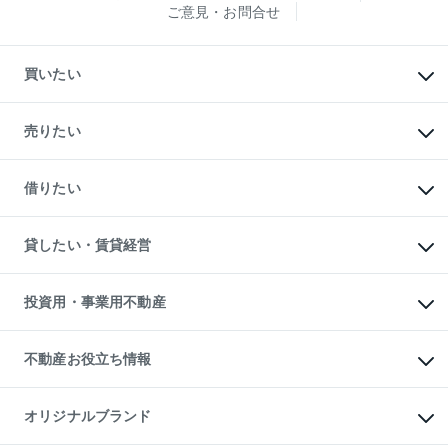
ご意見・お問合せ
買いたい
マンションの購入
新築・分譲マンションの購入
売りたい
中古マンションの購入
一戸建ての購入
マンションの売却・査定
新築一戸建ての購入
一戸建ての売却・査定
借りたい
中古一戸建ての購入
土地の売却・査定
土地の購入
スピードAI査定
不動産購入の流れ
物件を借りる
不動産売却について
注目キーワード物件特集
オフィス・店舗の賃貸
貸したい・賃貸経営
不動産査定について
購入ガイド
借りるときの流れ
売却サービス
借りるガイド
不動産売却の流れ
無料賃料査定
多言語対応
不動産買換えの流れ
マンション賃料データ
投資用・事業用不動産
売却ガイド
賃貸管理プラン
English
繁体中文
簡体中文
リロケーションについて
投資用不動産
貸すときの流れ
事業用不動産
不動産お役立ち情報
貸すガイド
マンション投資
投資用マンション
不動産AIアドバイザー Tellus Talk
マンション一棟
マンションライブラリー
オリジナルブランド
アパート経営
人気マンションランキング
アパート投資用物件
暮らしに役立つ不動産メディア
