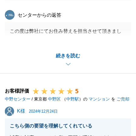
東急リバブル
センターからの返答
この度は弊社にてお住み替えを担当させて頂きまし
た。
ご契約に必要な資料等も滞りなくご用意いただき、ス
続きを読む
ムーズに取引を完了させることができたのはE様のお
かげだと感じております。
また今後ご不明点等ございましたら、お気軽にお申し
付けくださいませ。
5
何卒よろしくお願い申し上げます。
お客様評価
中野センター
/ 東京都
中野区
（
中野駅
）の
マンション
を
ご売却
K様
K様
2024年12月24日
閉じる
こちら側の要望を理解してくれている