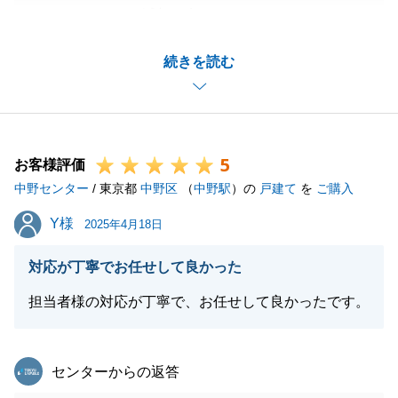
わがままだなんて滅相も有りません。
お役に立てて何よりです。
続きを読む
新生活をお楽しみ下さいませ。
今後ともどうぞ宜しくお願いいたします。
5
お客様評価
閉じる
中野センター
/ 東京都
中野区
（
中野駅
）の
戸建て
を
ご購入
Y様
Y様
2025年4月18日
対応が丁寧でお任せして良かった
担当者様の対応が丁寧で、お任せして良かったです。
東急リバブル
センターからの返答