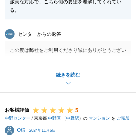
誠実な対応で、こちら側の要望を理解してくれてい
る。
東急リバブル
センターからの返答
この度は弊社をご利用くださり誠にありがとうござい
ました。
K様にいろいろとご対応頂いたおかげで、スムーズに
続きを読む
お取引を進めることができました。
誠にありがとうございました。
また何かご相談等お力になれることがございましたら
是非ご連絡を頂ければと思っております。
5
今後とも弊社を末永くご愛顧賜りますよう、お願い申
お客様評価
中野センター
し上げます。
/ 東京都
中野区
（
中野駅
）の
マンション
を
ご売却
O様
O様
2024年11月5日