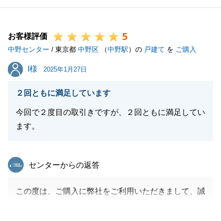
今後も何かお困りなことがあれば何なりとお気軽にご
相談いただければ嬉しく思います。
5
今後とも何卒よろしくお願い申し上げます。
お客様評価
中野センター
/ 東京都
中野区
（
中野駅
）の
戸建て
を
ご購入
I様
I様
2025年1月27日
閉じる
２回ともに満足しています
今回で２度目の取引きですが、２回ともに満足してい
ます。
東急リバブル
センターからの返答
この度は、ご購入に弊社をご利用いただきまして、誠
にありがとうございました。
初めての住む街、完成前の建物ということもあり、不