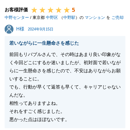
たのも、O様にいろいろと迅速にご対応頂いたおかげ
5
でございます。お忙しいところありがとうございまし
お客様評価
中野センター
た。
/ 東京都
中野区
（
中野駅
）の
マンション
を
ご売却
また何かお困りのことがございましたら、お気軽にご
H様
H様
2024年9月15日
相談くださいませ。
改めましてこの度は、弊社をご利用頂きありがとうご
若いながらに一生懸命さを感じた
ざいました。
前回もリバブルさんで、その時はあまり良い印象がな
今後とも東急リバブルをご愛顧のほどよろしくお願い
く今回どこにするか迷いましたが、初対面で若いなが
いたします。
らに一生懸命さを感じたので、不安はありながらお願
いすることに。
でも、行動が早くて返答も早くて、キャリアじゃない
閉じる
んだな。
相性ってありますよね。
それをすごく感じました。
悪かった点はほぼないです。