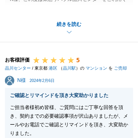
ださり誠にありがとうございました。
無事にご成約となり担当としても嬉しく感じておりま
続きを読む
す。
一方で貴重なご意見をくださり重ねて御礼申し上げま
す。
受け取る側によっては感じ方が異なるということを認
5
識し、今後は改めてまいります。
お客様評価
品川センター
また何かございましたらお気軽にお申し付けください
/ 東京都
港区
（
品川駅
）の
マンション
を
ご売却
ませ。引き続きどうぞ宜しくお願いいたします。
N様
N様
2024年2月6日
ご確認とリマインドを頂き大変助かりました
閉じる
ご担当者様初め皆様、ご質問にはご丁寧な回答を頂
き、契約までの必要確認事項が沢山ありましたが、メ
ールやお電話でご確認とリマインドを頂き、大変助か
りました。