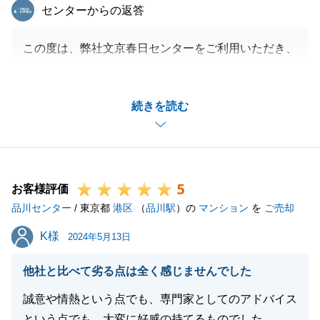
東急リバブル
センターからの返答
この度は、弊社文京春日センターをご利用いただき、
誠にありがとうございました。
今回は、投資用区分マンションのご購入のお手伝いを
続きを読む
させていただきましたが、投資用ローンのお借入に関
するお手続きにも迅速にご対応いただき、予定よりも
早めにご決済、お引渡しまで進めることができまし
た。
5
改めて感謝申し上げます。
お客様評価
品川センター
また不動産のご購入やご売却に限らず、賃貸や税金、
/ 東京都
港区
（
品川駅
）の
マンション
を
ご売却
相続等に関するお困りごとやご相談がございました
K様
K様
2024年5月13日
ら、その際もお気軽にお申し付けくださいませ。
他社と比べて劣る点は全く感じませんでした
誠意や情熱という点でも、専門家としてのアドバイス
閉じる
という点でも、大変に好感の持てるものでした。