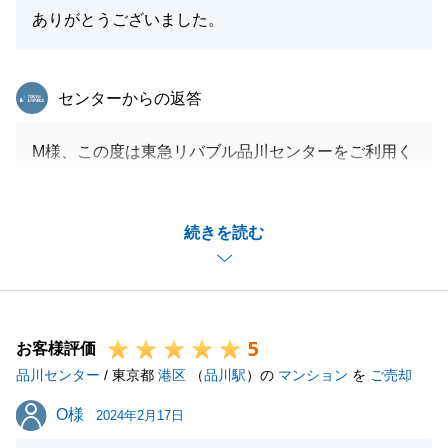
ありがとうございました。
東急リバブル
センターからの返答
M様、この度は東急リバブル品川センターをご利用く
ださり誠にありがとうございました。
こちらこそお褒めのお言葉を頂戴し大変恐縮でござい
続きを読む
ます。
不動産の購入にはご不安が付き物かと存じますが、無
事にご納得いただけるお部屋にお住み替えが出来たこ
と、担当としても大変嬉しく存じます。
5
また何かございましたらいつでもお気軽にご相談くだ
お客様評価
品川センター
さいませ。
/ 東京都
港区
（
品川駅
）の
マンション
を
ご売却
引き続きどうぞ宜しくお願いいたします。
O様
O様
2024年2月17日