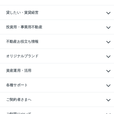
土地の売却・査定
土地の購入
スピードAI査定
不動産購入の流れ
物件を借りる
不動産売却について
注目キーワード物件特集
オフィス・店舗の賃貸
貸したい・賃貸経営
不動産査定について
購入ガイド
借りるときの流れ
売却サービス
借りるガイド
不動産売却の流れ
無料賃料査定
多言語対応
不動産買換えの流れ
マンション賃料データ
投資用・事業用不動産
売却ガイド
賃貸管理プラン
English
繁体中文
簡体中文
リロケーションについて
投資用不動産
貸すときの流れ
事業用不動産
不動産お役立ち情報
貸すガイド
マンション投資
投資用マンション
不動産AIアドバイザー Tellus Talk
マンション一棟
マンションライブラリー
オリジナルブランド
アパート経営
人気マンションランキング
アパート投資用物件
暮らしに役立つ不動産メディア

収益物件
当社売主リノベーションマンション
「Lnote」
ビル購入（ビル一棟）
一棟リノベーションマンション

資産運用・活用
不動産相場・不動産価格情報
投資用不動産の売却査定
L`GENTE（ルジェンテ）
不動産売却FAQ
事業用不動産の売却査定
区分リノベーションマンション

不動産コラム・ニュース
等価交換事業
海外不動産
Lideas（リディアス）
不動産用語集
不動産M&A
各種サポート
投資用一棟レジデンスWELL

不動産なんでもネット相談室
アセットマネジメント・出資
SQUARE（ウェルスクエア）
住まいの税金
不動産小口投資

シニア向けサポート
物件一括検索（購入＆賃貸）
LEGACIA（レガシア）
相続サポート
ご契約者さまへ
リフォームサポート
ご契約者さまサポートメニュー
ご紹介・再契約特典