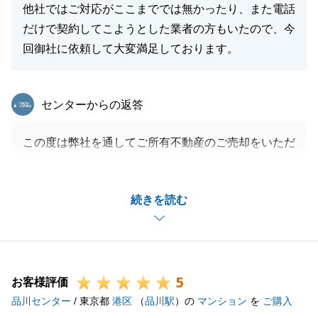
他社ではご対応がここまででは無かったり、また電話
だけで契約してこようとした業者の方もいたので、今
回御社に依頼して大変満足しております。
東急リバブル
センターからの返答
この度は弊社を通してご所有不動産のご売却をいただ
きありがとうございます。
ご満足いただけるお取引が出来ました事、大変嬉しく
続きを読む
思います。
無事にお取引を終えることができたのもN様のいつも
迅速でご丁寧なご対応のおかげでございます。
誠にありがとうございました。
5
今後とも不動産に関するご相談等ございましたらお気
お客様評価
品川センター
軽にご相談頂けますと嬉しいです。
/ 東京都
港区
（
品川駅
）の
マンション
を
ご購入