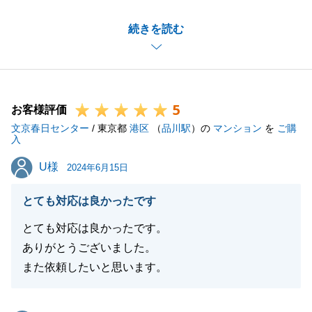
日々お忙しくされていると思っておりましたので、で
続きを読む
きる限りご負担にならないよう対応することに努めて
おりました。
ご満足いただける条件でご売却できてよかったと思っ
ております。
5
引き続き、よろしくお願いいたします。
お客様評価
文京春日センター
/ 東京都
港区
（
品川駅
）の
マンション
を
ご購
入
U様
U様
2024年6月15日
閉じる
とても対応は良かったです
とても対応は良かったです。
ありがとうございました。
また依頼したいと思います。