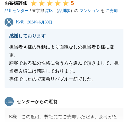
5
お客様評価
品川センター
/ 東京都
港区
（
品川駅
）の
マンション
を
ご売却
K様
K様
2024年6月30日
感謝しております
担当者Ａ様の異動により面識なしの担当者Ｂ様に変
更。
顧客である私の性格に合う方を選んで頂きまして、担
当者Ａ様には感謝しております。
専任でしたので東急リバブル一筋でした。
東急リバブル
センターからの返答
K様、この度は、弊社にてご売却いただき、ありがと
うございました。