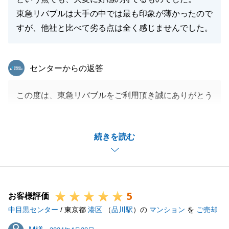
東急リバブルは大手の中では最も印象が薄かったので
すが、他社と比べて劣る点は全く感じませんでした。
東急リバブル
センターからの返答
この度は、東急リバブルをご利用頂き誠にありがとう
ございました。
K様の大切なお住いのご売却を微力ながらお手伝い出
続きを読む
来たことを大変光栄です。
なお、K様よりお褒めのお言葉を頂き大変嬉しく思い
ます。
何か不動産でご相談等ございましたら、いつでもお気
5
軽にご連絡下さい。
お客様評価
中目黒センター
今後とも、末永いお付き合いを宜しくお願い致しま
/ 東京都
港区
（
品川駅
）の
マンション
を
ご売却
す。
M様