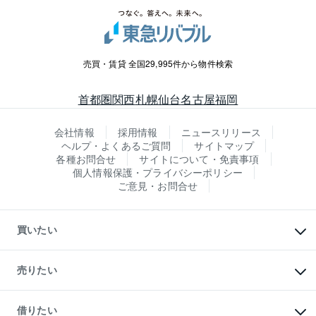
売買・賃貸 全国29,995件から物件検索
首都圏
関西
札幌
仙台
名古屋
福岡
会社情報
採用情報
ニュースリリース
ヘルプ・よくあるご質問
サイトマップ
各種お問合せ
サイトについて・免責事項
個人情報保護・プライバシーポリシー
ご意見・お問合せ
買いたい
マンションの購入
新築・分譲マンションの購入
売りたい
中古マンションの購入
一戸建ての購入
マンションの売却・査定
新築一戸建ての購入
一戸建ての売却・査定
借りたい
中古一戸建ての購入