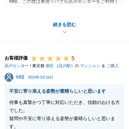
M様、この度は東急リバブル品川センターをご利用く
ださり誠にありがとうございました。
ご不安な点もあったかと存じますが、結果大変気に入
続きを読む
ってくださるお客様が見つけられたこと、大変嬉しく
存じます。
お引越しも終わり無事に新生活を始めてらっしゃると
お伺いしております。
5
M様におかれましても新しい場所での新生活を楽しん
お客様評価
品川センター
でくださいませ。
/ 東京都
港区
（
品川駅
）の
マンション
を
ご購入
また何かございましたらいつでもお気軽にご相談くだ
M様
M様
2024年3月16日
さい。
引き続きどうぞ宜しくお願いいたします。
不安に寄り添える姿勢が素晴らしいと思います
何事も真摯かつ丁寧に対応いただき、信頼のおける方
でした。
閉じる
疑問や不安に寄り添える姿勢が素晴らしいと思いま
す。